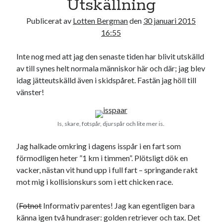
Utskällning
17
18
19
20
21
22
23
Publicerat av
Lotten Bergman
den
30 januari 2015
24
25
26
27
28
29
30
16:55
31
Inte nog med att jag den senaste tiden har blivit utskälld
« jul
av till synes helt normala människor här och där; jag blev
idag jätteutskälld även i skidspåret. Fastän jag höll till
vänster!
Sök
Is, skare, fotspår, djurspår och lite mer is.
Jag halkade omkring i dagens isspår i en fart som
förmodligen heter ”1 km i timmen”. Plötsligt dök en
Kategorier
vacker, nästan vit hund upp i full fart – springande rakt
Kategorier
mot mig i kollisionskurs som i ett chicken race.
(
Fotnot
Informativ parentes! Jag kan egentligen bara
känna igen två hundraser: golden retriever och tax. Det