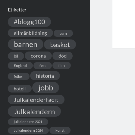
Etiketter
#blogg100
allmänbildning
barn
barnen
basket
corona
död
bil
film
England
fest
historia
fotboll
jobb
hotell
Julkalenderfacit
Julkalendern
julkalendern 2021
Julkalendern 2024
konst