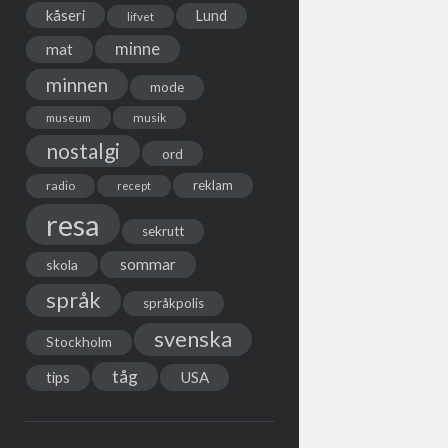
kåseri
Lund
lifvet
minne
mat
minnen
mode
musik
museum
nostalgi
ord
reklam
radio
recept
resa
sekrutt
sommar
skola
språk
språkpolis
svenska
Stockholm
tåg
USA
tips