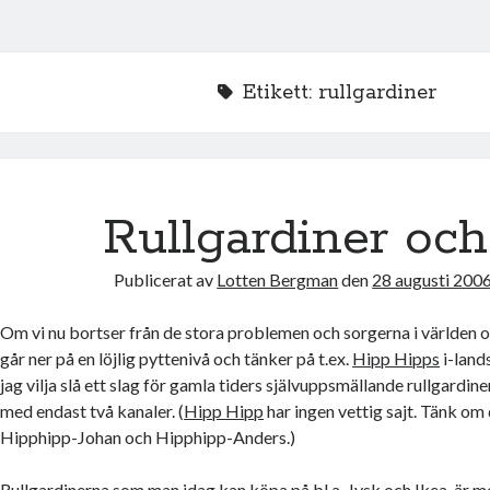
Etikett:
rullgardiner
Rullgardiner och
Publicerat av
Lotten Bergman
den
28 augusti 200
Om vi nu bortser från de stora problemen och sorgerna i världen o
går ner på en löjlig pyttenivå och tänker på t.ex.
Hipp Hipps
i-land
jag vilja slå ett slag för gamla tiders självuppsmällande rullgardin
med endast två kanaler. (
Hipp Hipp
har ingen vettig sajt. Tänk om
Hipphipp-Johan och Hipphipp-Anders.)
Rullgardinerna som man idag kan köpa på bl.a. Jysk och Ikea, är m