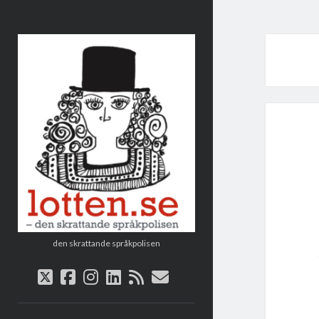
Lotten
den skrattande språkpolisen
twitter
facebook
instagram
linkedin
rss
e-
post