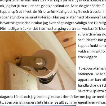
ok, jag har ju muskler och god koordination. Men de går sönder. R
tappar spåret i livet, de förlorar inriktning och syfte och trasslar in 
ropar stundom på samtalsterapi. När jag pratar med blommorna 
bevattningsrundan brukar jag även säga några vänliga ord till rull
Förmodligen räcker det inte med en gång varannan vecka, för bl
rullgardinerna s
ser? Plasten har 
tappat funktione
våldsam kraft för
från väggen.
Tv-apparaterna vi
stammen. De är så
apparater kan bli
handlar, har de i
säkert 20 platta 
dagarna i ända och jag tror nog inte att de märker om jag tar med m
tv, även om jag numera inte hinner se allt som jag egentligen vill se