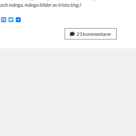
och många, många bilder av trista ting.)
F
T
a
w
c
i
23 kommentarer
e
t
b
t
o
e
o
r
k