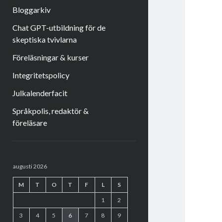
Bloggarkiv
Chat GPT-utbildning för de
skeptiska tvivlarna
Föreläsningar & kurser
Integritetspolicy
Julkalenderfacit
Språkpolis, redaktör &
föreläsare
Sidopanel
augusti 2026
M
T
O
T
F
L
S
1
2
3
4
5
6
7
8
9