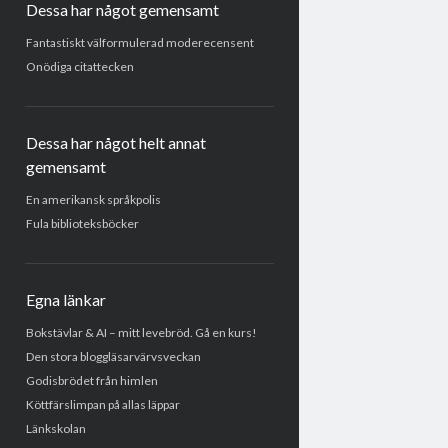
Dessa har något gemensamt
Fantastiskt välformulerad moderecensent
Onödiga citattecken
Dessa har något helt annat
gemensamt
En amerikansk språkpolis
Fula biblioteksböcker
Egna länkar
Bokstävlar & AI – mitt levebröd. Gå en kurs!
Den stora bloggläsarvärvsveckan
Godisbrödet från himlen
Köttfärslimpan på allas läppar
Länkskolan