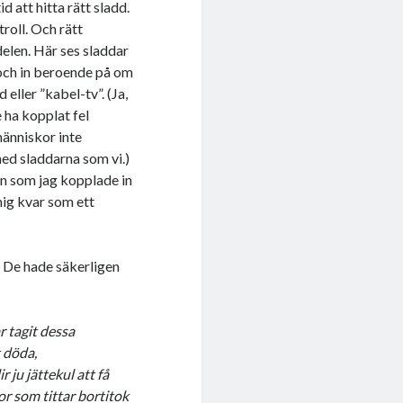
id att hitta rätt sladd.
troll. Och rätt
delen. Här ses sladdar
 och in beroende på om
vd eller ”kabel-tv”. (Ja,
e ha kopplat fel
änniskor inte
ed sladdarna som vi.)
:n som jag kopplade in
mig kvar som ett
a. De hade säkerligen
r tagit dessa
t döda,
 ju jättekul att få
r som tittar bortitok