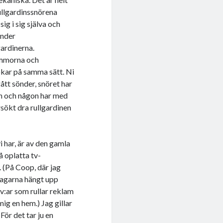
ullgardinssnörena
sig i sig själva och
under
gardinerna.
ommorna och
lokar på samma sätt.
Ni
gått sönder, snöret har
n och någon har med
sökt dra rullgardinen
 har, är av den gamla
 oplatta tv-
. (På Coop, där jag
 dagarna hängt upp
tv:ar som rullar reklam
ig en hem.) Jag gillar
.
För det tar ju en