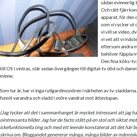
sådan evinnerlig t
Och rätt fjärrkon
apparat, för den 
som vi rycker ut
vi vill se video, d
vi vet att vi måst
eftersom andra m
behöver fäppla m
Den fina köks-tv
till OS i vintras, står sedan övergången till digital-tv död och dam
minne.
Som tur är, har vi inga rullgardinssnören i närheten av tv-sladdarn
funnit varandra och sladd i snöre vandrat mot ättestupan.
(Jag tycker att det i sammanhanget är mycket intressant att jag ha
ointressanta bilder. Jag har de facto stått på en stol och siktat mo
ickefunktionella ting och med ett leende konstaterat att det här blir
skriva om. Bloggandet genererar många, många bilder av människo