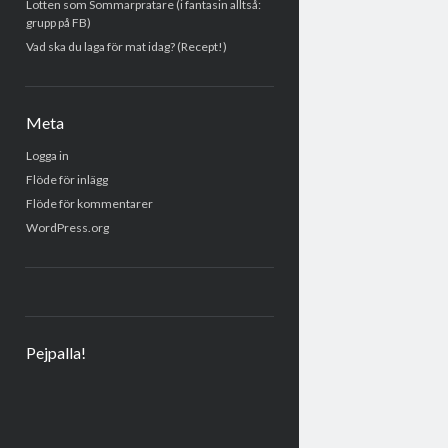
Lotten som Sommarpratare (i fantasin alltså:
grupp på FB)
Vad ska du laga för mat idag? (Recept!)
Meta
Logga in
Flöde för inlägg
Flöde för kommentarer
WordPress.org
Pejpalla!