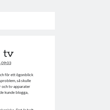
 tv
6 09:03
ch för ett ögonblick
sproblem, så skulle
er och tv-apparater
 de kunde blogga,
ekaniska. Det är helt