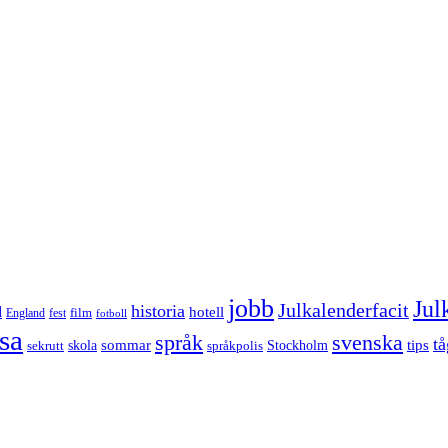
jobb
Jul
Julkalenderfacit
historia
d
hotell
England
fest
film
fotboll
sa
språk
svenska
tå
sommar
tips
sekrutt
skola
språkpolis
Stockholm