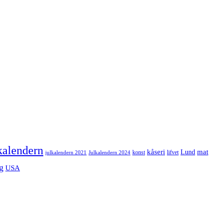
kalendern
mat
kåseri
Lund
julkalendern 2021
Julkalendern 2024
konst
lifvet
g
USA