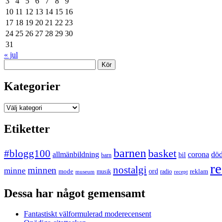
3
4
5
6
7
8
9
10
11
12
13
14
15
16
17
18
19
20
21
22
23
24
25
26
27
28
29
30
31
« jul
Sök
Kategorier
Kategorier
Etiketter
barnen
#blogg100
basket
allmänbildning
corona
dö
bil
barn
re
nostalgi
minnen
minne
mode
ord
reklam
musik
radio
museum
recept
Dessa har något gemensamt
Fantastiskt välformulerad moderecensent