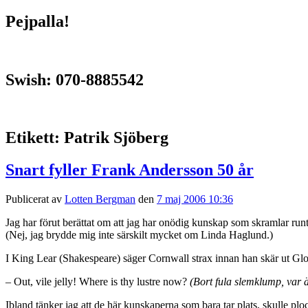
Pejpalla!
Swish: 070-8885542
Etikett:
Patrik Sjöberg
Snart fyller Frank Andersson 50 år
Publicerat av
Lotten Bergman
den
7 maj 2006 10:36
Jag har förut berättat om att jag har onödig kunskap som skramlar run
(Nej, jag brydde mig inte särskilt mycket om Linda Haglund.)
I King Lear (Shakespeare) säger Cornwall strax innan han skär ut Glo
– Out, vile jelly! Where is thy lustre now?
(Bort fula slemklump, var 
Ibland tänker jag att de här kunskaperna som bara tar plats, skulle plo