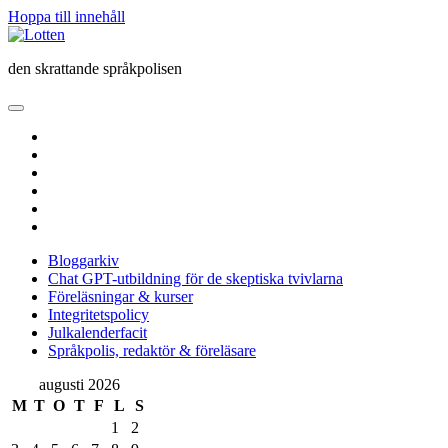
Hoppa till innehåll
Lotten
den skrattande språkpolisen
öppna
primär
twitter
meny
facebook
instagram
linkedin
rss
e-
post
Bloggarkiv
Chat GPT-utbildning för de skeptiska tvivlarna
Föreläsningar & kurser
Integritetspolicy
Julkalenderfacit
Språkpolis, redaktör & föreläsare
Sidopanel
augusti 2026
M
T
O
T
F
L
S
1
2