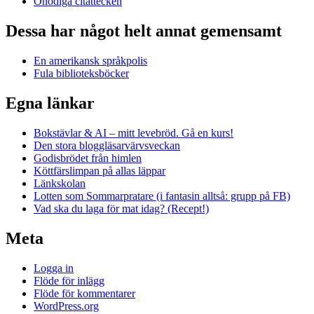
Onödiga citattecken
Dessa har något helt annat gemensamt
En amerikansk språkpolis
Fula biblioteksböcker
Egna länkar
Bokstävlar & AI – mitt levebröd. Gå en kurs!
Den stora bloggläsarvärvsveckan
Godisbrödet från himlen
Köttfärslimpan på allas läppar
Länkskolan
Lotten som Sommarpratare (i fantasin alltså: grupp på FB)
Vad ska du laga för mat idag? (Recept!)
Meta
Logga in
Flöde för inlägg
Flöde för kommentarer
WordPress.org