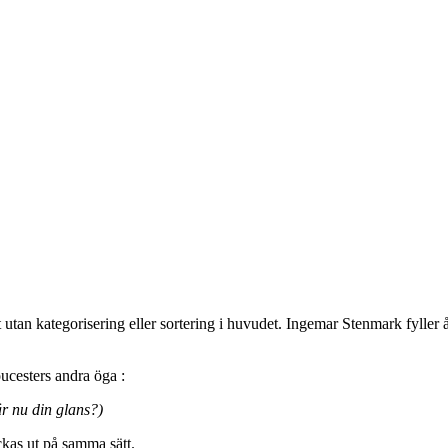
t utan kategorisering eller sortering i huvudet. Ingemar Stenmark fylle
ucesters andra öga :
är nu din glans?)
ckas ut på samma sätt.