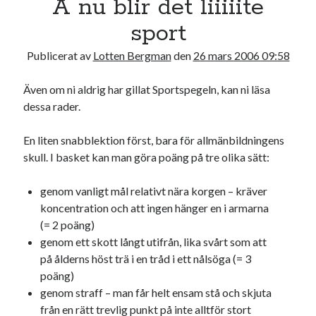
Å nu blir det liiiiite
17
18
19
20
21
22
23
sport
24
25
26
27
28
29
30
Publicerat av
Lotten Bergman
den
26 mars 2006 09:58
31
Även om ni aldrig har gillat Sportspegeln, kan ni läsa
« jul
dessa rader.
Sök
En liten snabblektion först, bara för allmänbildningens
skull. I basket kan man göra poäng på tre olika sätt:
genom vanligt mål relativt nära korgen – kräver
koncentration och att ingen hänger en i armarna
(= 2 poäng)
Kategorier
genom ett skott långt utifrån, lika svårt som att
Kategorier
på ålderns höst trä i en tråd i ett nålsöga (= 3
poäng)
genom straff – man får helt ensam stå och skjuta
från en rätt trevlig punkt på inte alltför stort