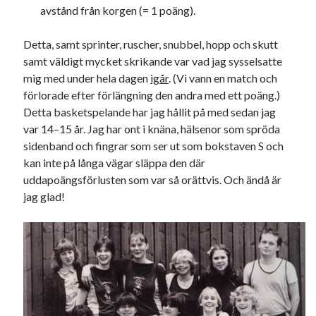
Etiketter
avstånd från korgen (= 1 poäng).
#blogg100
allmänbildning
barn
Detta, samt sprinter, ruscher, snubbel, hopp och skutt
barnen
basket
samt väldigt mycket skrikande var vad jag sysselsatte
corona
bil
mig med under hela dagen
igår
. (Vi vann en match och
död
film
England
fest
fotboll
förlorade efter förlängning den andra med ett poäng.)
Detta basketspelande har jag hållit på med sedan jag
jobb
historia
hotell
var 14–15 år. Jag har ont i knäna, hälsenor som spröda
Julkalendern
Julkalenderfacit
sidenband och fingrar som ser ut som bokstaven S och
kan inte på långa vägar släppa den där
julkalendern 2021
Julkalendern 2024
konst
uddapoängsförlusten som var så orättvis. Och ändå är
minne
kåseri
mat
Lund
lifvet
jag glad!
minnen
mode
musik
museum
nostalgi
ord
radio
recept
resa
skola
reklam
sekrutt
språk
sommar
språkpolis