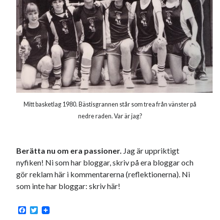
svenska
tåg
tips
Stockholm
USA
Dessa har något gemensamt
Fantastiskt välformulerad moderecensent
Onödiga citattecken
Mitt basketlag 1980. Bästisgrannen står som trea från vänster på
nedre raden. Var är jag?
Dessa har något helt annat gemensamt
Berätta nu om era passioner.
Jag är uppriktigt
En amerikansk språkpolis
nyfiken! Ni som har bloggar, skriv på era bloggar och
Fula biblioteksböcker
gör reklam här i kommentarerna (reflektionerna). Ni
som inte har bloggar: skriv här!
Egna länkar
F
T
Bokstävlar & AI – mitt levebröd. Gå en kurs!
a
w