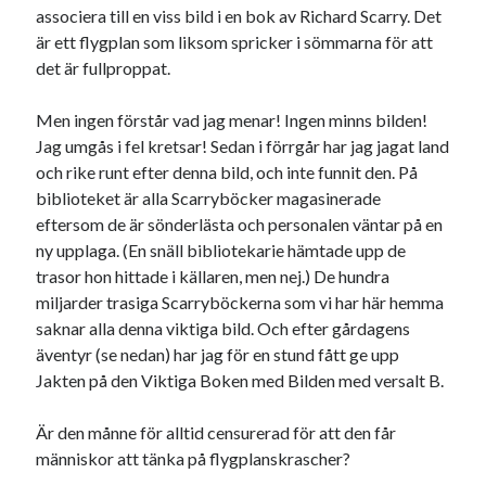
Etiketter
associera till en viss bild i en bok av Richard Scarry. Det
är ett flygplan som liksom spricker i sömmarna för att
#blogg100
allmänbildning
barn
det är fullproppat.
barnen
basket
corona
bil
Men ingen förstår vad jag menar! Ingen minns bilden!
död
film
England
fest
fotboll
Jag umgås i fel kretsar! Sedan i förrgår har jag jagat land
och rike runt efter denna bild, och inte funnit den. På
jobb
historia
hotell
biblioteket är alla Scarryböcker magasinerade
Julkalendern
Julkalenderfacit
eftersom de är sönderlästa och personalen väntar på en
ny upplaga. (En snäll bibliotekarie hämtade upp de
julkalendern 2021
Julkalendern 2024
konst
trasor hon hittade i källaren, men nej.) De hundra
minne
kåseri
mat
Lund
lifvet
miljarder trasiga Scarryböckerna som vi har här hemma
saknar alla denna viktiga bild. Och efter gårdagens
minnen
mode
musik
museum
äventyr (se nedan) har jag för en stund fått ge upp
nostalgi
ord
Jakten på den Viktiga Boken med Bilden med versalt B.
radio
recept
resa
skola
reklam
sekrutt
Är den månne för alltid censurerad för att den får
människor att tänka på flygplanskrascher?
språk
sommar
språkpolis