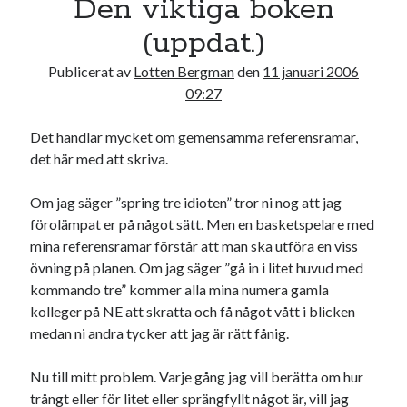
Den viktiga boken
17
18
19
20
21
22
23
(uppdat.)
24
25
26
27
28
29
30
Publicerat av
Lotten Bergman
den
11 januari 2006
31
09:27
« jul
Det handlar mycket om gemensamma referensramar,
det här med att skriva.
Sök
Om jag säger ”spring tre idioten” tror ni nog att jag
förolämpat er på något sätt. Men en basketspelare med
mina referensramar förstår att man ska utföra en viss
övning på planen. Om jag säger ”gå in i litet huvud med
kommando tre” kommer alla mina numera gamla
Kategorier
kolleger på NE att skratta och få något vått i blicken
Kategorier
medan ni andra tycker att jag är rätt fånig.
Nu till mitt problem. Varje gång jag vill berätta om hur
trångt eller för litet eller sprängfyllt något är, vill jag