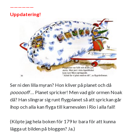
svenska
——————
tåg
tips
Stockholm
Uppdatering!
USA
Dessa har något gemensamt
Fantastiskt välformulerad moderecensent
Onödiga citattecken
Dessa har något helt annat gemensamt
Ser ni den lilla myran? Hon kliver på planet och då
poooooff
… Planet spricker! Men vad gör ormen Noak
En amerikansk språkpolis
då? Han slingrar sig runt flygplanet så att sprickan går
Fula biblioteksböcker
ihop och alla kan flyga till karnevalen i Rio i alla fall!
(Köpte jag hela boken för 179 kr bara för att kunna
Egna länkar
lägga ut bilden på bloggen? Ja.)
Bokstävlar & AI – mitt levebröd. Gå en kurs!