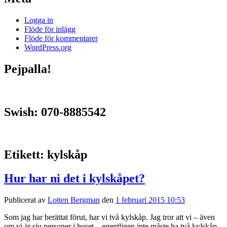
Logga in
Flöde för inlägg
Flöde för kommentarer
WordPress.org
Pejpalla!
Swish: 070-8885542
Etikett:
kylskåp
Hur har ni det i kylskåpet?
Publicerat av
Lotten Bergman
den
1 februari 2015 10:53
Som jag har berättat förut, har vi två kylskåp. Jag tror att vi – även
om vi är sju personer i huset – egentligen inte måste ha två kylskåp