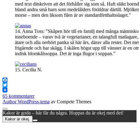
med text ditskriven att det förhåller sig som så. Haft släkt boend
bland andra små barn som medelålders föräldrar därtill. Mjölken 
morse – men den liksom filen är av standardfetthaltsslaget.”
14. Anna Toss: ”Skåpen hör till en familj med många människo
inneboende – varav två är vegetarianer, en talangfull matlagare,
ätare och alla oerhört panka så här års, därav alla rester. Det me
frigående och har skägg. I skålen högst upp till vänster är en ot
indisk blomkålssoppa. Det är inga flugor i soppan.”
15. Cecilia N.
Facebook
Twitter
65 kommentarer
Author WordPress-tema
av Compete Themes
Rulla
Kakor är goda – här får du några. Hoppas du är okej med det!
till
Kakor är okej.
toppen