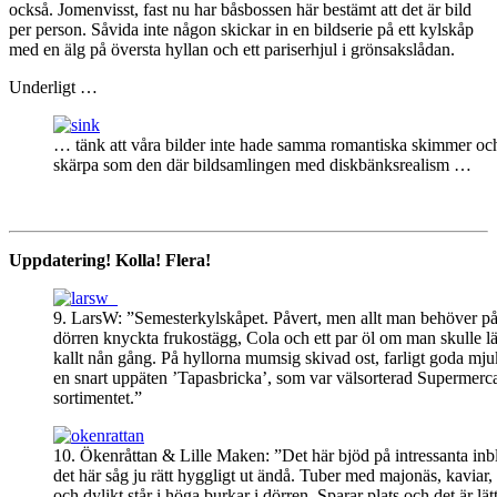
också. Jomenvisst, fast nu har båsbossen här bestämt att det är bild
per person. Såvida inte någon skickar in en bildserie på ett kylskåp
med en älg på översta hyllan och ett pariserhjul i grönsakslådan.
Underligt …
… tänk att våra bilder inte hade samma romantiska skimmer och
skärpa som den där bildsamlingen med diskbänksrealism …
Uppdatering! Kolla! Flera!
9. LarsW: ”Semesterkylskåpet. Påvert, men allt man behöver p
dörren knyckta frukostägg, Cola och ett par öl om man skulle lä
kallt nån gång. På hyllorna mumsig skivad ost, farligt goda mju
en snart uppäten ’Tapasbricka’, som var välsorterad Supermerca
sortimentet.”
10. Ökenråttan & Lille Maken: ”Det här bjöd på intressanta inbl
det här såg ju rätt hyggligt ut ändå. Tuber med majonäs, kaviar
och dylikt står i höga burkar i dörren. Sparar plats och det är lätt