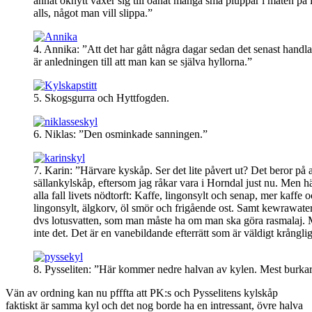
annat oknytt växer sig till oanat många små pluppar i maten på 
alls, något man vill slippa.”
4. Annika: ”Att det har gått några dagar sedan det senast handla
är anledningen till att man kan se själva hyllorna.”
5. Skogsgurra och Hyttfogden.
6. Niklas: ”Den osminkade sanningen.”
7. Karin: ”Härvare kyskåp. Ser det lite påvert ut? Det beror på at
sällankylskåp, eftersom jag råkar vara i Horndal just nu. Men hä
alla fall livets nödtorft: Kaffe, lingonsylt och senap, mer kaffe 
lingonsylt, älgkorv, öl smör och frigående ost. Samt kewrawater
dvs lotusvatten, som man måste ha om man ska göra rasmalaj.
inte det. Det är en vanebildande efterrätt som är väldigt krånglig
8. Pysseliten: ”Här kommer nedre halvan av kylen. Mest burkar
Vän av ordning kan nu pfffta att PK:s och Pysselitens kylskåp
faktiskt är samma kyl och det nog borde ha en intressant, övre halva