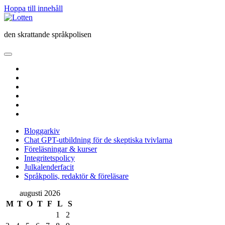
Hoppa till innehåll
Lotten
den skrattande språkpolisen
öppna
primär
twitter
meny
facebook
instagram
linkedin
rss
e-
post
Bloggarkiv
Chat GPT-utbildning för de skeptiska tvivlarna
Föreläsningar & kurser
Integritetspolicy
Julkalenderfacit
Språkpolis, redaktör & föreläsare
Sidopanel
augusti 2026
M
T
O
T
F
L
S
1
2