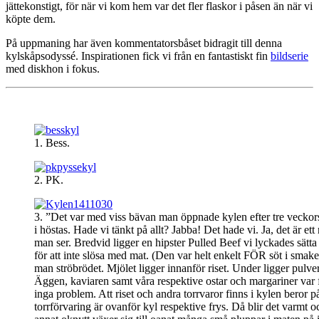
jättekonstigt, för när vi kom hem var det fler flaskor i påsen än när vi
köpte dem.
På uppmaning har även kommentatorsbåset bidragit till denna
kylskåpsodyssé. Inspirationen fick vi från en fantastiskt fin
bildserie
med diskhon i fokus.
1. Bess.
2. PK.
3. ”Det var med viss bävan man öppnade kylen efter tre veckor
i höstas. Hade vi tänkt på allt? Jabba! Det hade vi. Ja, det är ett 
man ser. Bredvid ligger en hipster Pulled Beef vi lyckades sätta 
för att inte slösa med mat. (Den var helt enkelt FÖR söt i smake
man ströbrödet. Mjölet ligger innanför riset. Under ligger pulve
Äggen, kaviaren samt våra respektive ostar och margariner var f
inga problem. Att riset och andra torrvaror finns i kylen beror på
torrförvaring är ovanför kyl respektive frys. Då blir det varmt o