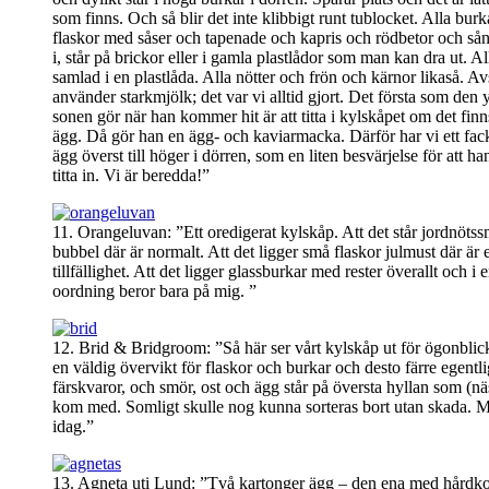
som finns. Och så blir det inte klibbigt runt tublocket. Alla bur
flaskor med såser och tapenade och kapris och rödbetor och sånt
i, står på brickor eller i gamla plastlådor som man kan dra ut. All
samlad i en plastlåda. Alla nötter och frön och kärnor likaså. Av
använder starkmjölk; det var vi alltid gjort. Det första som den 
sonen gör när han kommer hit är att titta i kylskåpet om det finn
ägg. Då gör han en ägg- och kaviarmacka. Därför har vi ett fa
ägg överst till höger i dörren, som en liten besvärjelse för att ha
titta in. Vi är beredda!”
11. Orangeluvan: ”Ett oredigerat kylskåp. Att det står jordnöts
bubbel där är normalt. Att det ligger små flaskor julmust där är 
tillfällighet. Att det ligger glassburkar med rester överallt och i 
oordning beror bara på mig. ”
12. Brid & Bridgroom: ”Så här ser vårt kylskåp ut för ögonblick
en väldig övervikt för flaskor och burkar och desto färre egentl
färskvaror, och smör, ost och ägg står på översta hyllan som (nä
kom med. Somligt skulle nog kunna sorteras bort utan skada. M
idag.”
13. Agneta uti Lund: ”Två kartonger ägg – den ena med hårdk