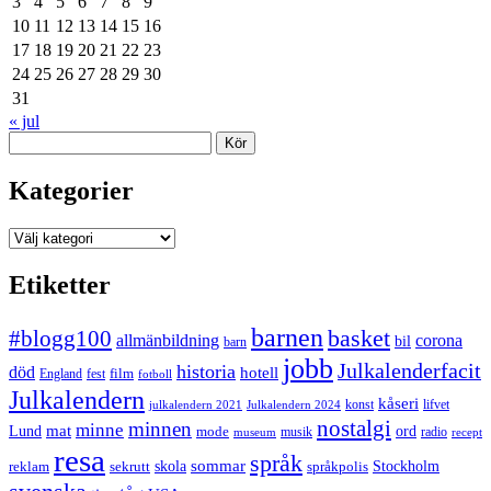
3
4
5
6
7
8
9
10
11
12
13
14
15
16
17
18
19
20
21
22
23
24
25
26
27
28
29
30
31
« jul
Sök
Kategorier
Kategorier
Etiketter
barnen
#blogg100
basket
allmänbildning
corona
bil
barn
jobb
Julkalenderfacit
historia
död
hotell
England
fest
film
fotboll
Julkalendern
kåseri
julkalendern 2021
Julkalendern 2024
konst
lifvet
nostalgi
minnen
minne
mat
Lund
mode
ord
musik
radio
museum
recept
resa
språk
sommar
reklam
sekrutt
skola
språkpolis
Stockholm