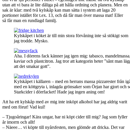
utan att vi bara är lite dåliga på att hålla ordning och planera. Men en
sak är klar: med två kylskåp kan man sätta i system att laga 20
portioner istället för t.ex. 13, och då får man över massa mat! Eller
så får man en rundlagd familj.
Kylskåpet i köket är till min stora förvåning inte så stökigt som
jag trodde. Mysko.
Aha. I dörrens fack känner jag igen mig: tabasco, mandelmassa,
kaviar och plastcitron. Jag tror att kategorin heter ”sånt man lägg
att det smakar gott”.
Kylskåpet i källaren – med en herrans massa pizzarester från ig
med en köttgryta i, inlagda grönsaker som Örjan har gjort och s
Starkcider i dörrfacket! Hade jag ingen aning om!
Att ha ett kylskåp med av mig inte inköpt alkohol har jag aldrig varit
med om förut! Vad kul!
– Tjugoåringar! Kära ungar, har ni köpt cider till mig? Jag som fyller
år imorrn och allt!
– Näeee… vi köpte till nyårsfesten, men glömde att dricka. Det var