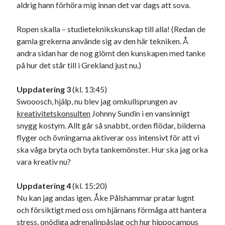
aldrig hann förhöra mig innan det var dags att sova.
Ropen skalla – studieteknikskunskap till alla! (Redan de
gamla grekerna använde sig av den här tekniken. Å
andra sidan har de nog glömt den kunskapen med tanke
på hur det står till i Grekland just nu.)
Uppdatering 3
(kl. 13:45)
Swooosch, hjälp, nu blev jag omkullsprungen av
kreativitetskonsulten
Johnny Sundin i en vansinnigt
snygg kostym. Allt går så snabbt, orden flödar, bilderna
flyger och övningarna aktiverar oss intensivt för att vi
ska våga bryta och byta tankemönster. Hur ska jag orka
vara kreativ nu?
Uppdatering 4
(kl. 15:20)
Nu kan jag andas igen. Åke Pålshammar pratar lugnt
och försiktigt med oss om hjärnans förmåga att hantera
stress, onödiga adrenalinpåslag och hur hippocampus