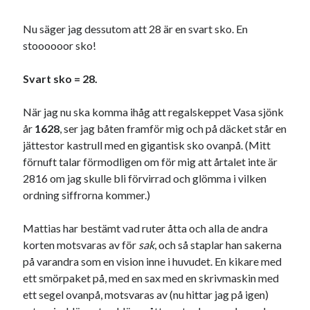
Nu säger jag dessutom att 28 är en svart sko. En
stoooooor sko!
Svart sko = 28.
Swish: 070-8885542
När jag nu ska komma ihåg att regalskeppet Vasa sjönk
år
1628
, ser jag båten framför mig och på däcket står en
jättestor kastrull med en gigantisk sko ovanpå. (Mitt
förnuft talar förmodligen om för mig att årtalet inte är
2816 om jag skulle bli förvirrad och glömma i vilken
ordning siffrorna kommer.)
Mattias har bestämt vad ruter åtta och alla de andra
korten motsvaras av för
sak
, och så staplar han sakerna
på varandra som en vision inne i huvudet. En kikare med
ett smörpaket på, med en sax med en skrivmaskin med
ett segel ovanpå, motsvaras av (nu hittar jag på igen)