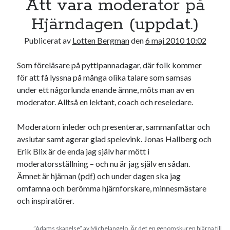
Att vara moderator på
17
18
19
20
21
22
23
Hjärndagen (uppdat.)
24
25
26
27
28
29
30
Publicerat av
Lotten Bergman
den
6 maj 2010 10:02
31
Som föreläsare på pyttipannadagar, där folk kommer
« jul
för att få lyssna på många olika talare som samsas
under ett någorlunda enande ämne, möts man av en
Sök
moderator. Alltså en lektant, coach och reseledare.
Moderatorn inleder och presenterar, sammanfattar och
avslutar samt agerar glad spelevink. Jonas Hallberg och
Erik Blix är de enda jag själv har mött i
moderatorsställning – och nu är jag själv en sådan.
Kategorier
Ämnet är hjärnan (
pdf
) och under dagen ska jag
Kategorier
omfamna och berömma hjärnforskare, minnesmästare
och inspiratörer.
”Adams skapelse” av Michelangelo. Är det en genomskuren hjärna till