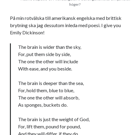
Etiketter
höger?
#blogg100
allmänbildning
barn
På min rotvälska till amerikansk engelska med brittisk
brytning ska jag dessutom inleda med poesi. I give you
barnen
basket
corona
bil
Emily Dickinson!
död
film
England
fest
fotboll
The brain is wider than the sky,
jobb
historia
hotell
For, put them side by side,
Julkalendern
The one the other will include
Julkalenderfacit
With ease, and you beside.
julkalendern 2021
Julkalendern 2024
konst
minne
kåseri
mat
Lund
The brain is deeper than the sea,
lifvet
For, hold them, blue to blue,
minnen
mode
musik
museum
The one the other will absorb,
nostalgi
As sponges, buckets do.
ord
radio
recept
resa
The brain is just the weight of God,
skola
reklam
sekrutt
For, lift them, pound for pound,
språk
sommar
språkpolis
And they will differ, if they do,