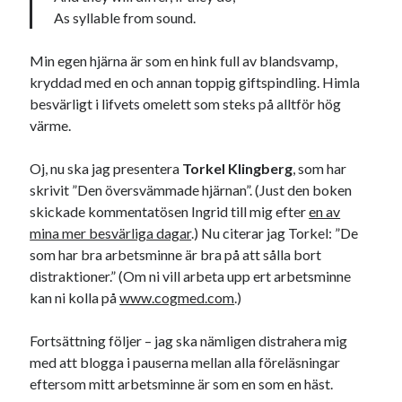
svenska
As syllable from sound.
tåg
tips
Stockholm
USA
Min egen hjärna är som en hink full av blandsvamp,
kryddad med en och annan toppig giftspindling. Himla
besvärligt i lifvets omelett som steks på alltför hög
Dessa har något gemensamt
värme.
Fantastiskt välformulerad moderecensent
Oj, nu ska jag presentera
Torkel Klingberg
, som har
Onödiga citattecken
skrivit ”Den översvämmade hjärnan”. (Just den boken
skickade kommentatösen Ingrid till mig efter
en av
mina mer besvärliga dagar
.) Nu citerar jag Torkel: ”De
Dessa har något helt annat gemensamt
som har bra arbetsminne är bra på att sålla bort
En amerikansk språkpolis
distraktioner.” (Om ni vill arbeta upp ert arbetsminne
Fula biblioteksböcker
kan ni kolla på
www.cogmed.com
.)
Fortsättning följer – jag ska nämligen distrahera mig
med att blogga i pauserna mellan alla föreläsningar
Egna länkar
eftersom mitt arbetsminne är som en som en häst.
Bokstävlar & AI – mitt levebröd. Gå en kurs!