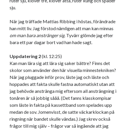
ruter sju, klöver tre, klöver åtta, ruter kung och spader
sju.
När jag träffade Mattias Ribbing i höstas, förändrade
han mitt liv. Jag förstod nämligen att man kan minnas
om man bara anstränger sig
. Tyvärr glömde jag efter
bara ett par dagar bort vad han hade sagt.
Uppdatering 2
(kl. 12:25)
Kan man lära sig att lära sig saker bättre? Finns det
skolor som använder den här visuella minnestekniken?
När jag pluggade inför prov, läste jag och läste och
hoppades att fakta skulle fastna automatiskt utan att
jag behövde anstränga mig eftersom all ansträngning i
tonåren är så jobbig sååå. (Det fanns klasskompisar
som läste in fakta på kassettband som spelades upp
medan de sov. Jomenvisst, de satte väckarklockan på
ringning när bandet skulle vändas.) Jag skrev också
frågor till mig själv – frågor var så ingående att jag