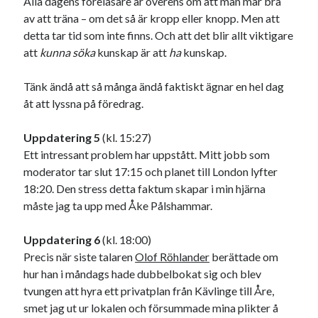
Alla dagens föreläsare är överens om att man mår bra
av att träna – om det så är kropp eller knopp. Men att
detta tar tid som inte finns. Och att det blir allt viktigare
att
kunna söka
kunskap är att
ha
kunskap.
Tänk ändå att så många ändå faktiskt ägnar en hel dag
åt att lyssna på föredrag.
Uppdatering 5
(kl. 15:27)
Ett intressant problem har uppstått. Mitt jobb som
moderator tar slut 17:15 och planet till London lyfter
18:20. Den stress detta faktum skapar i min hjärna
måste jag ta upp med Åke Pålshammar.
Uppdatering 6
(kl. 18:00)
Precis när siste talaren
Olof Röhlander
berättade om
hur han i måndags hade dubbelbokat sig och blev
tvungen att hyra ett privatplan från Kävlinge till Åre,
smet jag ut ur lokalen och försummade mina plikter å