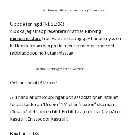
Den stora bloggläsarvärvsveckan
Ardenner. (Med en vit prick på rumpan?)
Godisbrödet från himlen
Köttfärslimpan på allas läppar
Uppdatering 1
(kl. 11:36)
Länkskolan
Nu ska jag strax presentera
Mattias Ribbing
,
Lotten som Sommarpratare (i fantasin alltså: grupp på FB)
minnesmästare
från Eskilstuna. Jag gav honom nyss en
Vad ska du laga för mat idag? (Recept!)
hel kortlek som han på tio minuter memorerade och
rabblade upp helt utan misstag.
Meta
Mattias Ribbing med en kortlek.
Logga in
Flöde för inlägg
Och nu ska ni få lära er!
Flöde för kommentarer
WordPress.org
Allt handlar om kopplingar och associationer. Istället
för att tänka på 16 som ”16” eller ”sexton”, ska man
tänka på det som en bild. En bild av (nu hittar jag på) en
kastrull. En stoooor kastrull!
Pejpalla!
Kastrull = 16.