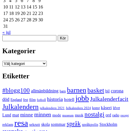
3
4
5
6
7
8
9
10
11
12
13
14
15
16
17
18
19
20
21
22
23
24
25
26
27
28
29
30
31
« jul
Sök
Kategorier
Kategorier
Etiketter
barnen
#blogg100
basket
allmänbildning
corona
bil
barn
jobb
Julkalenderfacit
historia
död
hotell
England
fest
film
fotboll
Julkalendern
kåseri
julkalendern 2021
Julkalendern 2024
konst
lifvet
nostalgi
minnen
minne
mat
Lund
mode
ord
musik
radio
museum
recept
resa
språk
sommar
reklam
sekrutt
skola
språkpolis
Stockholm