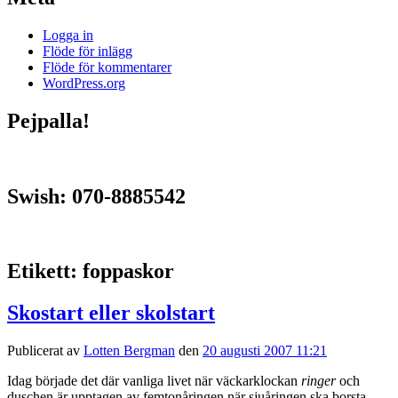
Logga in
Flöde för inlägg
Flöde för kommentarer
WordPress.org
Pejpalla!
Swish: 070-8885542
Etikett:
foppaskor
Skostart eller skolstart
Publicerat av
Lotten Bergman
den
20 augusti 2007 11:21
Idag började det där vanliga livet när väckarklockan
ringer
och
duschen är upptagen av femtonåringen när sjuåringen ska borsta