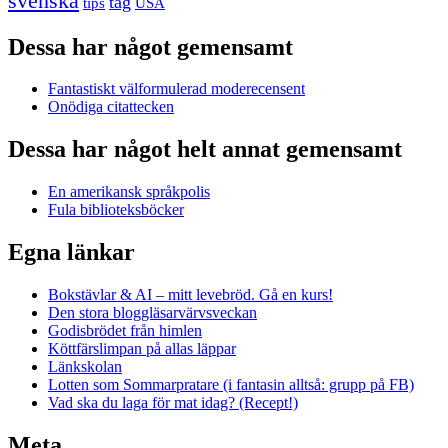
svenska
tåg
USA
tips
Dessa har något gemensamt
Fantastiskt välformulerad moderecensent
Onödiga citattecken
Dessa har något helt annat gemensamt
En amerikansk språkpolis
Fula biblioteksböcker
Egna länkar
Bokstävlar & AI – mitt levebröd. Gå en kurs!
Den stora bloggläsarvärvsveckan
Godisbrödet från himlen
Köttfärslimpan på allas läppar
Länkskolan
Lotten som Sommarpratare (i fantasin alltså: grupp på FB)
Vad ska du laga för mat idag? (Recept!)
Meta