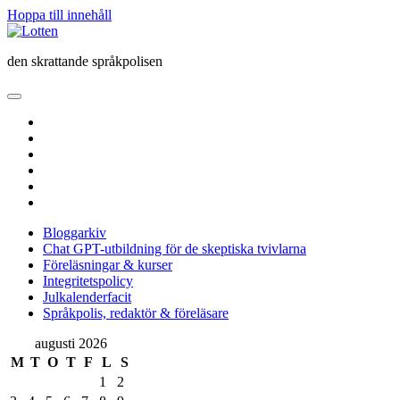
Hoppa till innehåll
Lotten
den skrattande språkpolisen
öppna
primär
twitter
meny
facebook
instagram
linkedin
rss
e-
post
Bloggarkiv
Chat GPT-utbildning för de skeptiska tvivlarna
Föreläsningar & kurser
Integritetspolicy
Julkalenderfacit
Språkpolis, redaktör & föreläsare
Sidopanel
augusti 2026
M
T
O
T
F
L
S
1
2