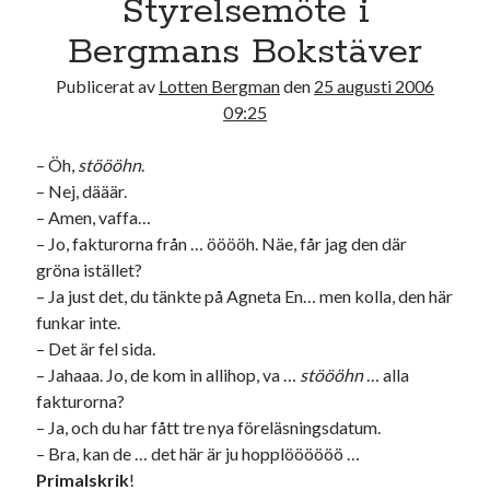
Styrelsemöte i
17
18
19
20
21
22
23
Bergmans Bokstäver
24
25
26
27
28
29
30
Publicerat av
Lotten Bergman
den
25 augusti 2006
31
09:25
« jul
– Öh,
stöööhn
.
– Nej, dääär.
Sök
– Amen, vaffa…
– Jo, fakturorna från … ööööh. Näe, får jag den där
gröna istället?
– Ja just det, du tänkte på Agneta En… men kolla, den här
funkar inte.
– Det är fel sida.
Kategorier
– Jahaaa. Jo, de kom in allihop, va …
stöööhn
… alla
Kategorier
fakturorna?
– Ja, och du har fått tre nya föreläsningsdatum.
– Bra, kan de … det här är ju hopplöööööö …
Primalskrik
!