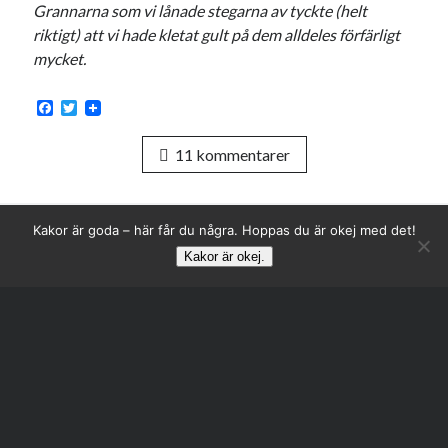
Grannarna som vi lånade stegarna av tyckte (helt
svenska
tåg
tips
Stockholm
riktigt) att vi hade kletat gult på dem alldeles förfärligt
mycket.
USA
F
T
a
w
Dessa har något gemensamt
c
i
11 kommentarer
e
t
b
t
Fantastiskt välformulerad moderecensent
o
e
Onödiga citattecken
o
r
k
Kakor är goda – här får du några. Hoppas du är okej med det!
Kakor är okej.
Dessa har något helt annat gemensamt
En amerikansk språkpolis
Rulla
till
Fula biblioteksböcker
toppe
Egna länkar
Bokstävlar & AI – mitt levebröd. Gå en kurs!