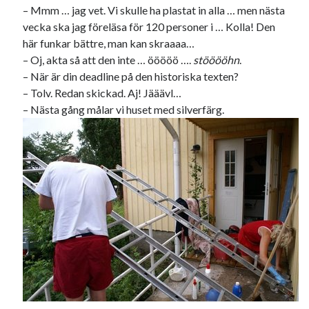
Etiketter
– Mmm … jag vet. Vi skulle ha plastat in alla … men nästa
vecka ska jag föreläsa för 120 personer i … Kolla! Den
#blogg100
allmänbildning
barn
här funkar bättre, man kan skraaaa…
barnen
basket
– Oj, akta så att den inte … ööööö ….
stööööhn
.
corona
bil
– När är din deadline på den historiska texten?
död
film
England
fest
fotboll
– Tolv. Redan skickad. Aj! Jääävl…
– Nästa gång målar vi huset med silverfärg.
jobb
historia
hotell
Julkalendern
Julkalenderfacit
julkalendern 2021
Julkalendern 2024
konst
minne
kåseri
mat
Lund
lifvet
minnen
mode
musik
museum
nostalgi
ord
radio
recept
resa
skola
reklam
sekrutt
språk
sommar
språkpolis