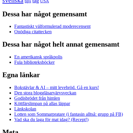
svenska
tåg
USA
tips
Dessa har något gemensamt
Fantastiskt välformulerad moderecensent
Onödiga citattecken
Dessa har något helt annat gemensamt
En amerikansk språkpolis
Fula biblioteksböcker
Egna länkar
Bokstävlar & AI – mitt levebröd. Gå en kurs!
Den stora bloggläsarvärvsveckan
Godisbrödet från himlen
Köttfärslimpan på allas läppar
Länkskolan
Lotten som Sommarpratare (i fantasin alltså: grupp på FB)
Vad ska du laga för mat idag? (Recept!)
Meta