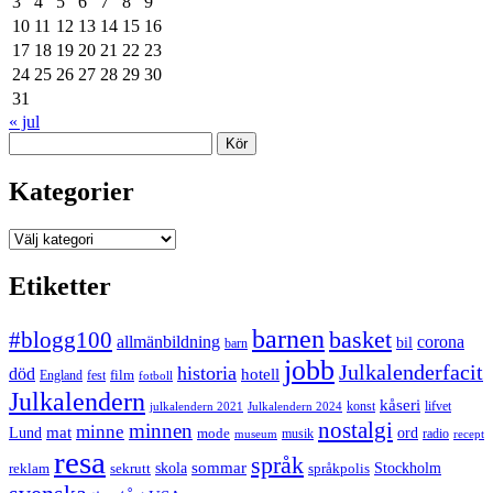
3
4
5
6
7
8
9
10
11
12
13
14
15
16
17
18
19
20
21
22
23
24
25
26
27
28
29
30
31
« jul
Sök
Kategorier
Kategorier
Etiketter
barnen
#blogg100
basket
allmänbildning
corona
bil
barn
jobb
Julkalenderfacit
historia
död
hotell
England
fest
film
fotboll
Julkalendern
kåseri
julkalendern 2021
Julkalendern 2024
konst
lifvet
nostalgi
minnen
minne
mat
Lund
mode
ord
musik
radio
museum
recept
resa
språk
sommar
reklam
sekrutt
skola
språkpolis
Stockholm