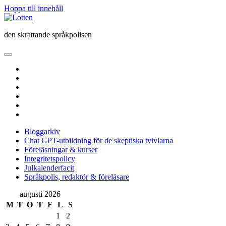
Hoppa till innehåll
Lotten
den skrattande språkpolisen
öppna
primär
twitter
meny
facebook
instagram
linkedin
rss
e-
post
Bloggarkiv
Chat GPT-utbildning för de skeptiska tvivlarna
Föreläsningar & kurser
Integritetspolicy
Julkalenderfacit
Språkpolis, redaktör & föreläsare
Sidopanel
augusti 2026
M
T
O
T
F
L
S
1
2