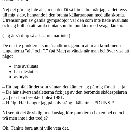
Nej det gör jag inte alls, men det lät så himla bra när jag sa det nyss
till mig själv, hängande i den branta källartrappan med alla skorna.
Utrensningen av gamla gympadojor var den som inte hade avslutats
och jag höll på att ramla i bitar som tre punkter med svaga länkar.
(Jag är så djup så att … ni anar inte.)
De där tre punkterna som åstadkoms genom att man kombinerar
tangenterna ”alt” och ”.” (på Mac) används när man behöver visa att
något
inte avslutats
har uteslutits
avbryts.
– Ett trappfall är det som väntar, det känner jag på mig för att … ja.
– De här silversandaletterna fick jag av den berömde skådespelaren
[…] när han besökte Luleå 1981.
– Hjälp! Här hänger jag på halv stång i källartr… *DUNS!*
Ni ser att det är viktigt mellanslag före punkterna i exempel ett och
två men inte i det tredje?
Ok. Tänkte bara att ni ville veta det.