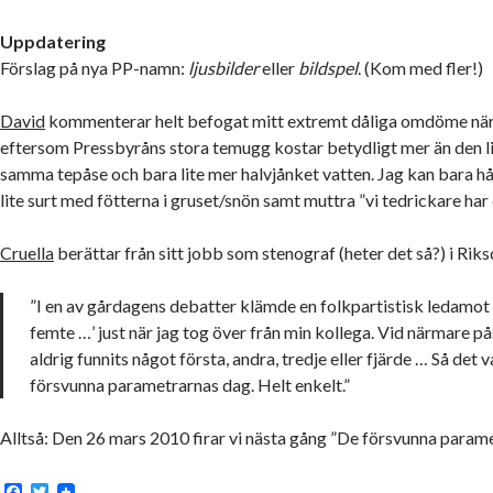
Uppdatering
Förslag på nya PP-namn:
ljusbilder
eller
bildspel
. (Kom med fler!)
David
kommenterar helt befogat mitt extremt dåliga omdöme när 
eftersom Pressbyråns stora temugg kostar betydligt mer än den lill
samma tepåse och bara lite mer halvjånket vatten. Jag kan bara h
lite surt med fötterna i gruset/snön samt muttra ”vi tedrickare har d
Cruella
berättar från sitt jobb som stenograf (heter det så?) i Rik
”I en av gårdagens debatter klämde en folkpartistisk ledamot 
femte …’ just när jag tog över från min kollega. Vid närmare 
aldrig funnits något första, andra, tredje eller fjärde … Så det 
försvunna parametrarnas dag. Helt enkelt.”
Alltså: Den 26 mars 2010 firar vi nästa gång ”De försvunna parame
F
T