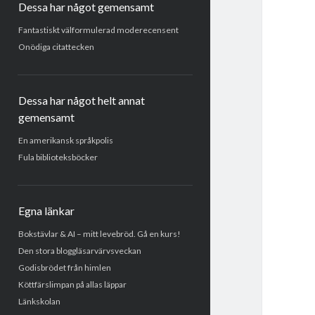
Dessa har något gemensamt
Fantastiskt välformulerad moderecensent
Onödiga citattecken
Dessa har något helt annat
gemensamt
En amerikansk språkpolis
Fula biblioteksböcker
Egna länkar
Bokstävlar & AI – mitt levebröd. Gå en kurs!
Den stora bloggläsarvärvsveckan
Godisbrödet från himlen
Köttfärslimpan på allas läppar
Länkskolan