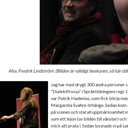
Aha. Fredrik Lindström. (Bilden är väldigt beskuren, så här dålig
Jag har med drygt 300 andra personer s
”Dialektfrossa” i Språktidningens regi.
var Patrik Hadenius, som fick börja me
Margareta Svahns örhänge. Sedan kom 
på scenen och stal all uppmärksamhet e
som ett lejon (se bilden till vänster) och
mick att prata i. Sedan lyssnade vi på L