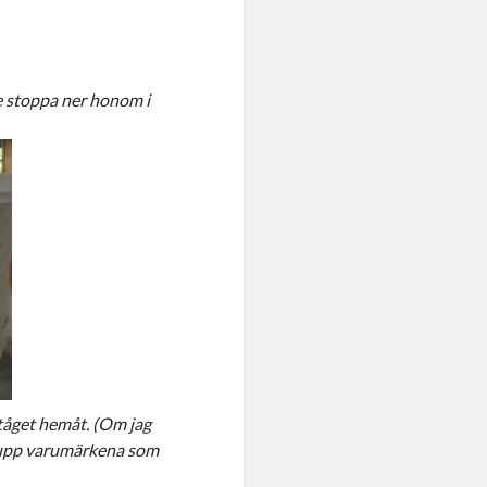
e stoppa ner honom i
 tåget hemåt. (Om jag
t upp varumärkena som