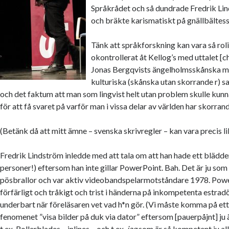
Språkrådet och så dundrade Fredrik Li
och bräkte karismatiskt på gnällbältes
Tänk att språkforskning kan vara så roli
okontrollerat åt Kellog’s med uttalet [c
Jonas Bergqvists ängelholmsskånska m
kulturiska (skånska utan skorrande r) 
och det faktum att man som lingvist helt utan problem skulle kunn
för att få svaret på varför man i vissa delar av världen har skorrand
(Betänk då att mitt ämne – svenska skrivregler – kan vara precis lik
Fredrik Lindström inledde med att tala om att han hade ett blädde
personer!) eftersom han inte gillar PowerPoint. Bah. Det är ju som a
pösbrallor och var aktiv videobandspelarmotståndare 1978. Pow
förfärligt och tråkigt och trist i händerna på inkompetenta estradö
underbart när föreläsaren vet vad h*n gör. (Vi måste komma på et
fenomenet ”visa bilder på duk via dator” eftersom [pauerpåjnt] ju
t.ex. Rollerblades – inlines – och t.ex.
jag
som är så kompetent ju al