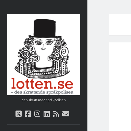
Lotten
den skrattande språkpolisen
twitter
facebook
instagram
linkedin
rss
e-
post