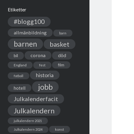
Etiketter
#blogg100
allmänbildning
barn
barnen
basket
corona
död
bil
film
England
fest
historia
fotboll
jobb
hotell
Julkalenderfacit
Julkalendern
julkalendern 2021
Julkalendern 2024
konst