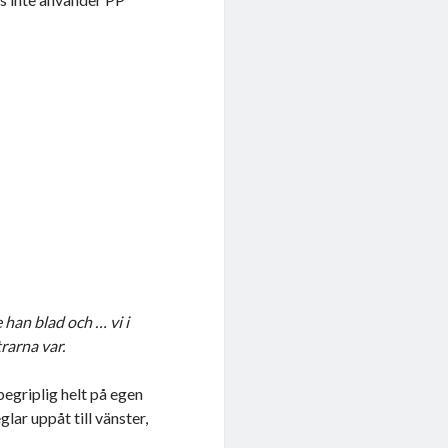
 han blad och … vi i
trarna var.
begriplig helt på egen
lar uppåt till vänster,