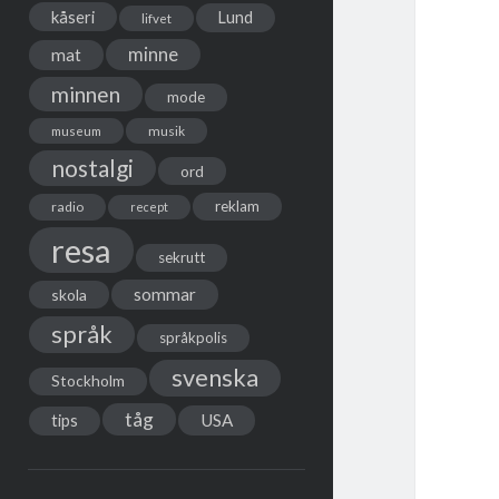
kåseri
Lund
lifvet
minne
mat
minnen
mode
musik
museum
nostalgi
ord
reklam
radio
recept
resa
sekrutt
sommar
skola
språk
språkpolis
svenska
Stockholm
tåg
USA
tips