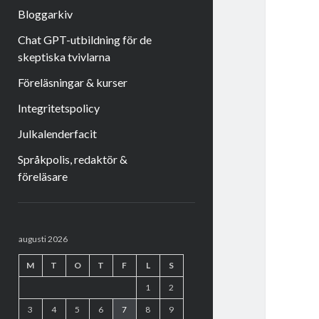
Bloggarkiv
Chat GPT-utbildning för de
skeptiska tvivlarna
Föreläsningar & kurser
Integritetspolicy
Julkalenderfacit
Språkpolis, redaktör &
föreläsare
Sidopanel
augusti 2026
M
T
O
T
F
L
S
1
2
3
4
5
6
7
8
9