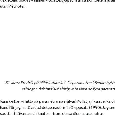
utan Keynote.)
Så skrev Fredrik på blädderblocket. ”4 parametrar”. Sedan bytte
salongen fick faktiskt aldrig veta vilka de fyra parame
Kanske kan vi hitta på parametrarna själva? Kolla, jag kan verka o
hand för jag har övat på det, senast i min C-uppsats (1990). Jag sneg
spottar i nävarna och knattrar fram dessa djupa parametrar: