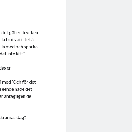
det gäller drycken
a trots att det är
ålla med och sparka
et inte lätt”.
sdagen:
i med ’Och för det
påseende hade det
var antagligen de
trarnas dag”.