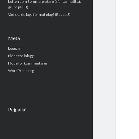
Lotten som Sommarpratare (i fantasin alltså:
grupp på FB)
Vad ska du laga för mat idag? (Recept!)
Meta
Logga in
Flöde för inlägg
Flöde för kommentarer
WordPress.org
Pejpalla!