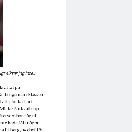
t siktar jag inte.)
krattat på
 Ordningsman i klassen
d att plocka bort
Micke Parkvall upp
ftersom han såg ut
 inte hade fått någon
ena Ekberg, ny chef för