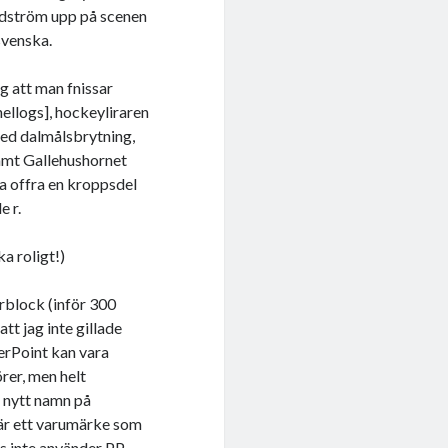
ndström upp på scenen
svenska.
g att man fnissar
hellogs], hockeyliraren
ed dalmålsbrytning,
samt Gallehushornet
a offra en kroppsdel
e r.
a roligt!)
rblock (inför 300
tt jag inte gillade
erPoint kan vara
rer, men helt
t nytt namn på
 är ett varumärke som
ls inte använder PP