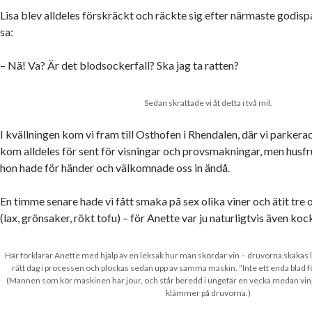
Lisa blev alldeles förskräckt och räckte sig efter närmaste godis
sa:
– Nä! Va? Är det blodsockerfall? Ska jag ta ratten?
Sedan skrattade vi åt detta i två mil.
I kvällningen kom vi fram till Osthofen i Rhendalen, där vi parkerad
kom alldeles för sent för visningar och provsmakningar, men husfr
hon hade för händer och välkomnade oss in ändå.
En timme senare hade vi fått smaka på sex olika viner och ätit tre 
(lax, grönsaker, rökt tofu) – för Anette var ju naturligtvis även koc
Här förklarar Anette med hjälp av en leksak hur man skördar vin – druvorna skakas 
rätt dag i processen och plockas sedan upp av samma maskin. ”Inte ett enda blad f
(Mannen som kör maskinen har jour, och står beredd i ungefär en vecka medan vi
klämmer på druvorna.)