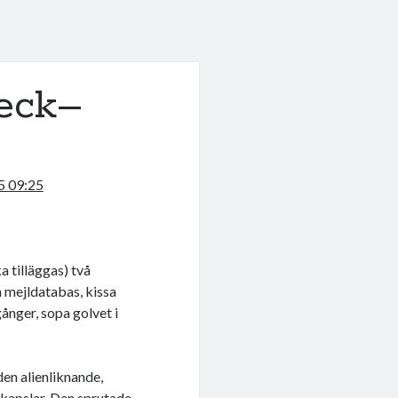
beck–
5 09:25
 tilläggas) två
n mejldatabas, kissa
gånger, sopa golvet i
den alienliknande,
 kapslar. Den sprutade