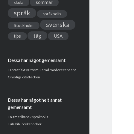
sommar
skola
språk
språkpolis
svenska
Stockholm
tåg
USA
tips
Dessa har något gemensamt
Fantastiskt välformulerad moderecensent
Onödiga citattecken
Dessa har något helt annat
gemensamt
En amerikansk språkpolis
Fula biblioteksböcker