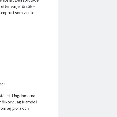
efter varje försök –
tenprutt som vi inte
gg.)
 istället. Ungdomarna
r ölkorv. Jag klämde i
a om äggröra och