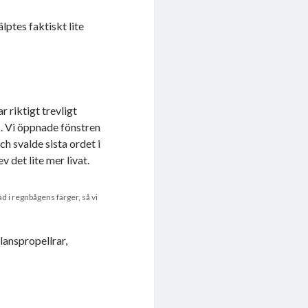
ptes faktiskt lite
.
 riktigt trevligt
s. Vi öppnade fönstren
ch svalde sista ordet i
 det lite mer livat.
d i regnbågens färger, så vi
lanspropellrar,