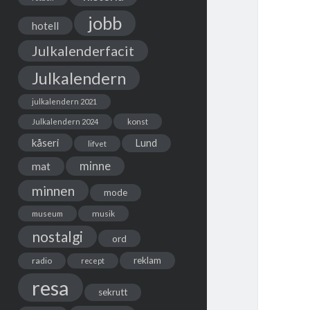
jobb
hotell
Julkalenderfacit
Julkalendern
julkalendern 2021
Julkalendern 2024
konst
kåseri
Lund
lifvet
minne
mat
minnen
mode
musik
museum
nostalgi
ord
reklam
radio
recept
resa
sekrutt