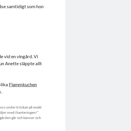
påse samtidigt som hon
e vid en vingård. Vi
un Anette släppte allt
olika
Flammkuchen
k.
loss under tröskan på exakt
öljer med i hanteringen!”
ngården går och känner och