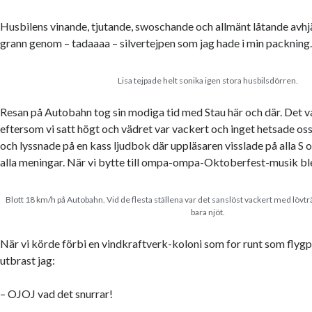
Husbilens vinande, tjutande, swoschande och allmänt låtande avhjäl
grann genom – tadaaaa – silvertejpen som jag hade i min packning
Lisa tejpade helt sonika igen stora husbilsdörren.
Resan på Autobahn tog sin modiga tid med Stau här och där. Det var
eftersom vi satt högt och vädret var vackert och inget hetsade os
och lyssnade på en kass ljudbok där uppläsaren visslade på alla S o
alla meningar. När vi bytte till ompa-ompa-Oktoberfest-musik blev
Blott 18 km/h på Autobahn. Vid de flesta ställena var det sanslöst vackert med lövträ
bara njöt.
När vi körde förbi en vindkraftverk-koloni som for runt som flygp
utbrast jag:
– OJOJ vad det snurrar!