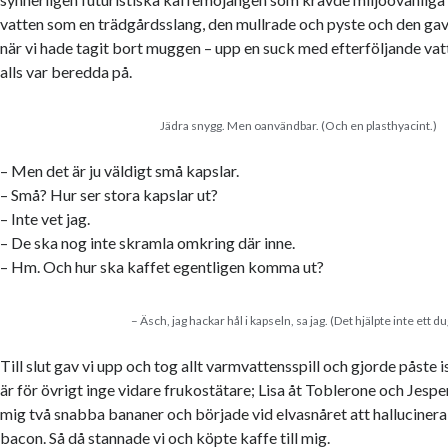
vatten som en trädgårdsslang, den mullrade och pyste och den gav 
när vi hade tagit bort muggen – upp en suck med efterföljande vat
alls var beredda på.
Jädra snygg. Men oanvändbar. (Och en plasthyacint.)
– Men det är ju väldigt små kapslar.
– Små? Hur ser stora kapslar ut?
– Inte vet jag.
– De ska nog inte skramla omkring där inne.
– Hm. Och hur ska kaffet egentligen komma ut?
– Äsch, jag hackar hål i kapseln, sa jag. (Det hjälpte inte ett du
Till slut gav vi upp och tog allt varmvattensspill och gjorde påste
är för övrigt inge vidare frukostätare; Lisa åt Toblerone och Jespe
mig två snabba bananer och började vid elvasnåret att halluciner
bacon. Så då stannade vi och köpte kaffe till mig.