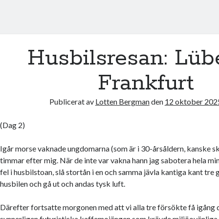
Husbilsresan: Lü
Frankfurt
Publicerat av
Lotten Bergman
den
12 oktober 202
(Dag 2)
Igår morse vaknade ungdomarna (som är i 30-årsåldern, kanske ska
timmar efter mig. När de inte var vakna hann jag sabotera hela mi
fel i husbilstoan, slå stortån i en och samma jävla kantiga kant tre 
husbilen och gå ut och andas tysk luft.
Därefter fortsatte morgonen med att vi alla tre försökte få igång 
synnerligen futuristiska kaffemojängen som krävde miljöovänliga