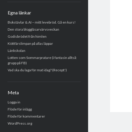
Egna länkar
Bokstävlar & AI – mitt levebröd. Gå en kurs!
Den stora bloggläsarvärvsveckan
Godisbrödet från himlen
Köttfärslimpan på allas läppar
Länkskolan
Lotten som Sommarpratare (i fantasin alltså:
grupp på FB)
Vad ska du laga för mat idag? (Recept!)
Meta
Logga in
Flöde för inlägg
Flöde för kommentarer
WordPress.org