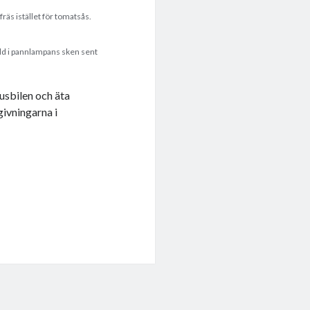
äs istället för tomatsås.
bild i pannlampans sken sent
husbilen och äta
givningarna i