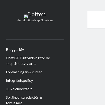
Lotten
den skrattande språkpolisen
twitter
facebook
instagram
linkedin
rss
e-
post
Bloggarkiv
Chat GPT-utbildning för de
skeptiska tvivlarna
Föreläsningar & kurser
Integritetspolicy
Julkalenderfacit
Språkpolis, redaktör &
föreläsare