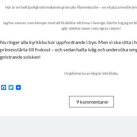
Här är en helt ljuvligt välsmakande grönsaks-flammkuche – en vit pizza med krämfr
Jag har vänner som kämpar med att få dahlior att trivas i Sverige. Därför tog jag en 
igår; dahlior växer som ogräs i dalen!
Nu ringer alla kyrkklockor uppfordrande i byn. Men vi ska sitta i 
prinsesstårta till frukost – och sedan halta iväg och undersöka om
gnistrande solsken!
Ungdomarna av idag är inte kloka.
F
T
a
w
c
i
9 kommentarer
e
t
b
t
o
e
o
r
k