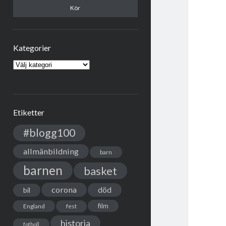
Kategorier
Kategorier
Etiketter
#blogg100
allmänbildning
barn
barnen
basket
corona
död
bil
film
England
fest
historia
fotboll