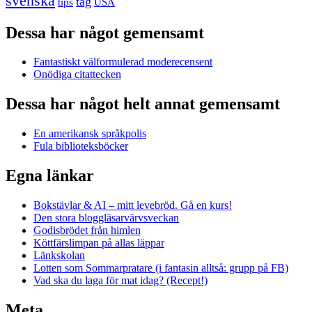
svenska
tåg
USA
tips
Dessa har något gemensamt
Fantastiskt välformulerad moderecensent
Onödiga citattecken
Dessa har något helt annat gemensamt
En amerikansk språkpolis
Fula biblioteksböcker
Egna länkar
Bokstävlar & AI – mitt levebröd. Gå en kurs!
Den stora bloggläsarvärvsveckan
Godisbrödet från himlen
Köttfärslimpan på allas läppar
Länkskolan
Lotten som Sommarpratare (i fantasin alltså: grupp på FB)
Vad ska du laga för mat idag? (Recept!)
Meta