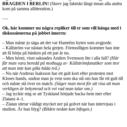
BRAGDEN I BERLIN!
(Skrev jag faktiskt långt innan alla andra
kom på samma allitteration.)
—-
Ok, här kommer nu några repliker till er som vill hänga med i
diskussionerna på jobbet imorrn:
– Man måste ju säga att det var Hamréns byten som avgjorde.
– Källström var nästan hela grejen. Förmodligen kommer han inte
att få börja på bänken på ett par år nu.
– Men hörni, visst saknades Anders Svensson lite i alla fall?
(Här
får man vara beredd på mothugg av Källströmfanatiker som tror
att man inte kan gilla båda två.)
– Nu när Andreas Isaksson har ett gult kort efter protesten mot
Kloses hands, undrar man ju vem som ska stå om han får ett gult till
och måste stå över en match.
(Säger man mest för att visa att man
verkligen är bekymrad och vet vad man talar om.)
– Jag tyckte mig se att Tyskland började backa hem mer efter
Zlatans 4–1.
– Zlatan stirrar väldigt mycket ner på golvet när han intervjuas i
studion. Är han blyg?
(Bilden nedan kan bifogas.)