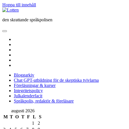
Hoppa till innehåll
Lotten
den skrattande språkpolisen
öppna
primär
twitter
meny
facebook
instagram
linkedin
rss
e-
post
Bloggarkiv
Chat GPT-utbildning för de skeptiska tvivlarna
Föreläsningar & kurser
Integritetspolicy
Julkalenderfacit
Språkpolis, redaktör & föreläsare
Sidopanel
augusti 2026
M
T
O
T
F
L
S
1
2