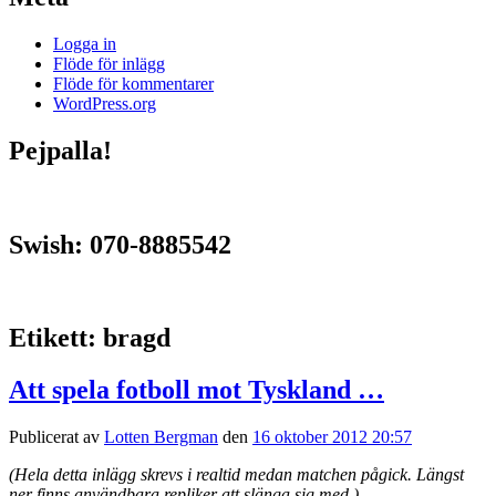
Logga in
Flöde för inlägg
Flöde för kommentarer
WordPress.org
Pejpalla!
Swish: 070-8885542
Etikett:
bragd
Att spela fotboll mot Tyskland …
Publicerat av
Lotten Bergman
den
16 oktober 2012 20:57
(Hela detta inlägg skrevs i realtid medan matchen pågick. Längst
ner finns användbara repliker att slänga sig med.)