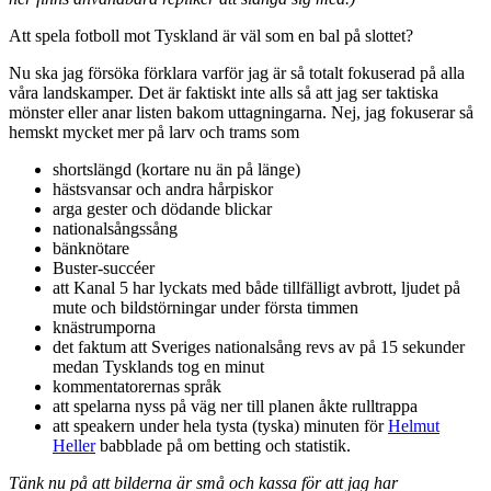
Att spela fotboll mot Tyskland är väl som en bal på slottet?
Nu ska jag försöka förklara varför jag är så totalt fokuserad på alla
våra landskamper. Det är faktiskt inte alls så att jag ser taktiska
mönster eller anar listen bakom uttagningarna. Nej, jag fokuserar så
hemskt mycket mer på larv och trams som
shortslängd (kortare nu än på länge)
hästsvansar och andra hårpiskor
arga gester och dödande blickar
nationalsångssång
bänknötare
Buster-succéer
att Kanal 5 har lyckats med både tillfälligt avbrott, ljudet på
mute och bildstörningar under första timmen
knästrumporna
det faktum att Sveriges nationalsång revs av på 15 sekunder
medan Tysklands tog en minut
kommentatorernas språk
att spelarna nyss på väg ner till planen åkte rulltrappa
att speakern under hela tysta (tyska) minuten för
Helmut
Heller
babblade på om betting och statistik.
Tänk nu på att bilderna är små och kassa för att jag har