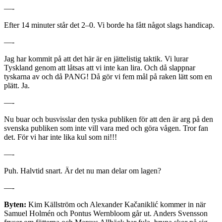
—-
Efter 14 minuter står det 2–0. Vi borde ha fått något slags handicap.
—-
Jag har kommit på att det här är en jättelistig taktik. Vi lurar
Tyskland genom att låtsas att vi inte kan lira. Och då slappnar
tyskarna av och då PANG! Då gör vi fem mål på raken lätt som en
plätt. Ja.
—-
Nu buar och busvisslar den tyska publiken för att den är arg på den
svenska publiken som inte vill vara med och göra vågen. Tror fan
det. För vi har inte lika kul som ni!!!
—-
Puh. Halvtid snart. Är det nu man delar om lagen?
—-
Byten:
Kim Källström och Alexander Kačaniklić kommer in när
Samuel Holmén och Pontus Wernbloom går ut. Anders Svensson