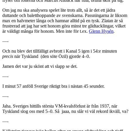
fryser om fötterna och Marcus Allbäck har fula, bruna skor på sig.
Om jag nu ska analysera spelet lite trots allt, så är det ett jädra
duttande och baletthoppande av svenskarna. Passningarna är liksom
max en halvmeter långa och hamnar alltid på en tysk. Zlatan är så
frustrerad att jag har sett honom göra minst tre glidtacklingar, vilket
är väldigt många för honom. Men inte för t.ex.
Glenn Hysén
.
—-
Och nu blev det tillfälligt avbrott i Kanal 5 igen i 54:e minuten
precis
när Tyskland (den söte Özil) gjorde 4–0.
Jamen det var ju skönt att vi slapp se det.
—-
I minut 57 anföll Sverige riktigt bra i nästan 45 seunder.
—-
Jaha. Sveriges hittills största VM-kvalsförlust är från 1937, när
Tyskland slog oss med 5–0. Så jaaa, nu slår vi väl rekord ikväll, va?
—-