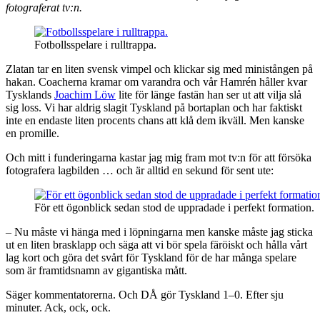
fotograferat tv:n.
Fotbollsspelare i rulltrappa.
Zlatan tar en liten svensk vimpel och klickar sig med ministången på
hakan. Coacherna kramar om varandra och vår Hamrén håller kvar
Tysklands
Joachim Löw
lite för länge fastän han ser ut att vilja slå
sig loss. Vi har aldrig slagit Tyskland på bortaplan och har faktiskt
inte en endaste liten procents chans att klå dem ikväll. Men kanske
en promille.
Och mitt i funderingarna kastar jag mig fram mot tv:n för att försöka
fotografera lagbilden … och är alltid en sekund för sent ute:
För ett ögonblick sedan stod de uppradade i perfekt formation.
– Nu måste vi hänga med i löpningarna men kanske måste jag sticka
ut en liten brasklapp och säga att vi bör spela färöiskt och hålla vårt
lag kort och göra det svårt för Tyskland för de har många spelare
som är framtidsnamn av gigantiska mått.
Säger kommentatorerna. Och DÅ gör Tyskland 1–0. Efter sju
minuter. Ack, ock, ock.