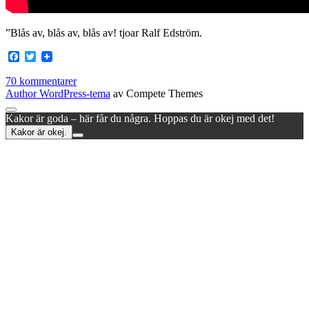
”Blås av, blås av, blås av! tjoar Ralf Edström.
Facebook
Twitter
70 kommentarer
Author WordPress-tema
av Compete Themes
Rulla
Kakor är goda – här får du några. Hoppas du är okej med det!
till
Kakor är okej.
toppen