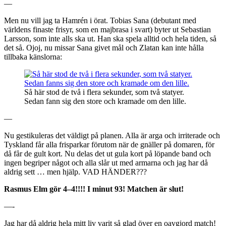
—
Men nu vill jag ta Hamrén i örat. Tobias Sana (debutant med
världens finaste frisyr, som en majbrasa i svart) byter ut Sebastian
Larsson, som inte alls ska ut. Han ska spela alltid och hela tiden, så
det så. Ojoj, nu missar Sana givet mål och Zlatan kan inte hålla
tillbaka känslorna:
Så här stod de två i flera sekunder, som två statyer.
Sedan fann sig den store och kramade om den lille.
—
Nu gestikuleras det väldigt på planen. Alla är arga och irriterade och
Tyskland får alla frisparkar förutom när de gnäller på domaren, för
då får de gult kort. Nu delas det ut gula kort på löpande band och
ingen begriper något och alla slår ut med armarna och jag har då
aldrig sett … men hjälp. VAD HÄNDER???
Rasmus Elm gör 4–4!!!! I minut 93! Matchen är slut!
—-
Jag har då aldrig hela mitt liv varit så glad över en oavgjord match!