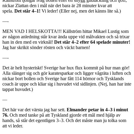
Källström tjongar iväg bollen efter en snygg glidtackling och tjoff,
nickar Zlattan den i mål när det bara är 28 minuter kvar att
spela.
Det står 4–1!
Vi leder! (Eller nej, men det känns lite så.)
—-
MEN VAD I HELSKOTTA!!! Källström hittar Mikael Lustig som
av någon anledning står kvar ända uppe vid målvakten och så trixar
han in den med en virknål!
Det står 4–2 efter 64 spelade minuter!
Jag har skrikit sönder rösten och väckt barnen!
—-
Det är helt hysteriskt! Sverige har hux flux kommit på hur man gör!
Alla slänger sig och gör karatesparkar och ligger vågräta i luften och
nickar bort bollen och Sverige har fått 114 hörnor och Tysklands
coach är uppe och kliar sig i huvudet vid sidlinjen. (Nej, han har inte
tappat huvudet.)
—
Det här var det värsta jag har sett.
Elmander petar in 4–3 i minut
76.
Och med tanke på att Tyskland gjorde ett mål med hjälp av
hands, så står det egentligen 3–3. Och det måste man ju tolka som
att vi leder.