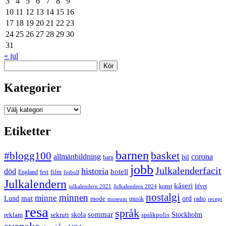
3
4
5
6
7
8
9
10
11
12
13
14
15
16
17
18
19
20
21
22
23
24
25
26
27
28
29
30
31
« jul
Sök
Kategorier
Kategorier
Etiketter
barnen
#blogg100
basket
allmänbildning
corona
bil
barn
jobb
Julkalenderfacit
historia
död
hotell
England
fest
film
fotboll
Julkalendern
kåseri
julkalendern 2021
Julkalendern 2024
konst
lifvet
nostalgi
minnen
minne
mat
Lund
mode
ord
musik
radio
museum
recept
resa
språk
sommar
reklam
sekrutt
skola
språkpolis
Stockholm