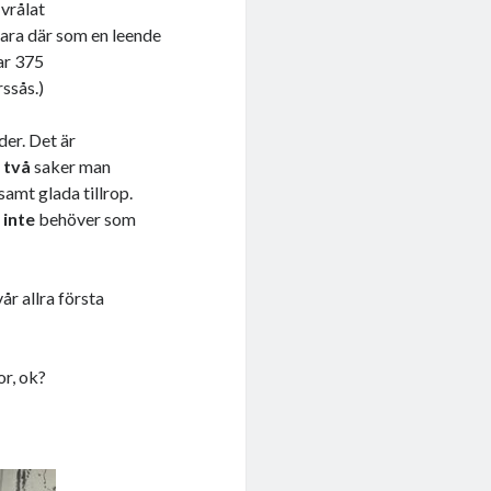
 vrålat
 vara där som en leende
ar 375
ssås.)
er. Det är
s
två
saker man
amt glada tillrop.
n
inte
behöver som
år allra första
or, ok?