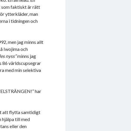
r som faktiskt är rätt
för ytterkläder, man
erna i tidningen och
992, men jag minns allt
 på Iwojima och
les nyss”
minns jag
ks 86 världscupsegrar
ra med min selektiva
NAVELSTRÄNGEN!” har
 att flytta samtidigt
 hjälpa till med
tans eller den