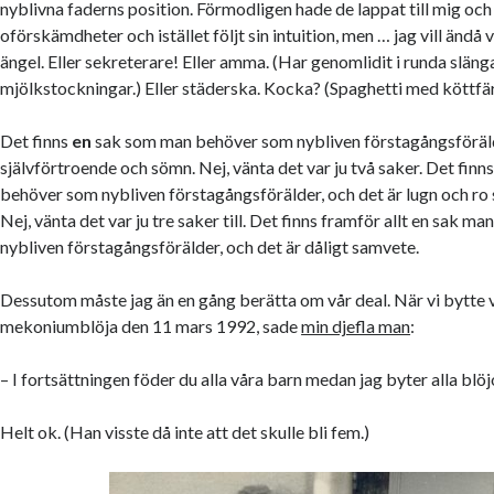
nyblivna faderns position. Förmodligen hade de lappat till mig och
oförskämdheter och istället följt sin intuition, men … jag vill ändå
ängel. Eller sekreterare! Eller amma. (Har genomlidit i runda släng
mjölkstockningar.) Eller städerska. Kocka? (Spaghetti med köttfär
Det finns
en
sak som man behöver som nybliven förstagångsföräld
självförtroende och sömn. Nej, vänta det var ju två saker. Det finn
behöver som nybliven förstagångsförälder, och det är lugn och ro s
Nej, vänta det var ju tre saker till. Det finns framför allt en sak ma
nybliven förstagångsförälder, och det är dåligt samvete.
Dessutom måste jag än en gång berätta om vår deal. När vi bytte v
mekoniumblöja den 11 mars 1992, sade
min djefla man
:
– I fortsättningen föder du alla våra barn medan jag byter alla blöj
Helt ok. (Han visste då inte att det skulle bli fem.)