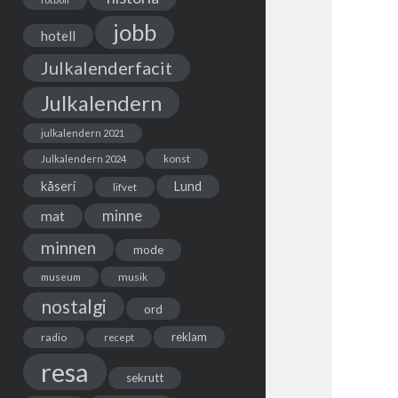
jobb
hotell
Julkalenderfacit
Julkalendern
julkalendern 2021
Julkalendern 2024
konst
kåseri
Lund
lifvet
minne
mat
minnen
mode
musik
museum
nostalgi
ord
reklam
radio
recept
resa
sekrutt