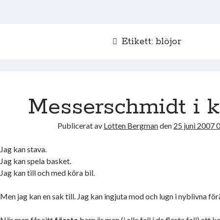
Etikett:
blöjor
Messerschmidt i 
Publicerat av
Lotten Bergman
den
25 juni 2007 
Jag kan stava.
Jag kan spela basket.
Jag kan till och med köra bil.
Men jag kan en sak till. Jag kan ingjuta mod och lugn i nyblivna för
När man får sitt
första
barn är man (i alla fall i de flesta fall) ett 