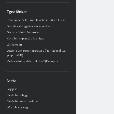
Egna länkar
Bokstävlar & AI – mitt levebröd. Gå en kurs!
Den stora bloggläsarvärvsveckan
Godisbrödet från himlen
Köttfärslimpan på allas läppar
Länkskolan
Lotten som Sommarpratare (i fantasin alltså:
grupp på FB)
Vad ska du laga för mat idag? (Recept!)
Meta
Logga in
Flöde för inlägg
Flöde för kommentarer
WordPress.org