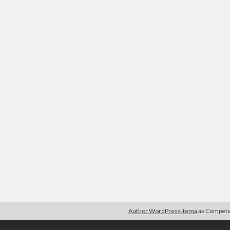
Author WordPress-tema
av Compet
r är okej.