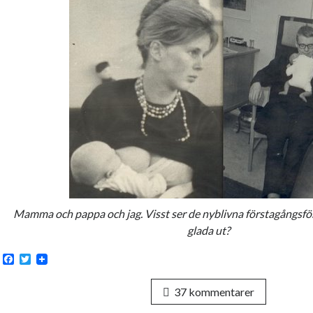
Mamma och pappa och jag. Visst ser de
nyblivna förstagångsfö
glada ut?
F
T
a
w
c
i
37 kommentarer
e
t
b
t