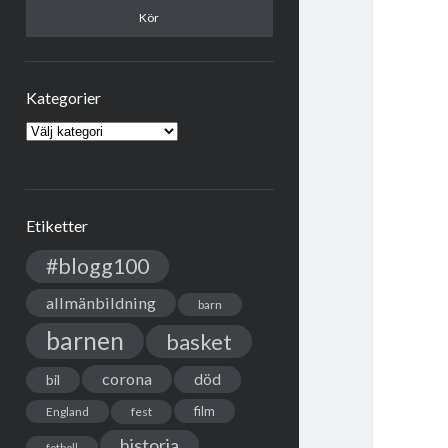
Kategorier
Kategorier
Etiketter
#blogg100
allmänbildning
barn
barnen
basket
corona
död
bil
film
England
fest
historia
fotboll