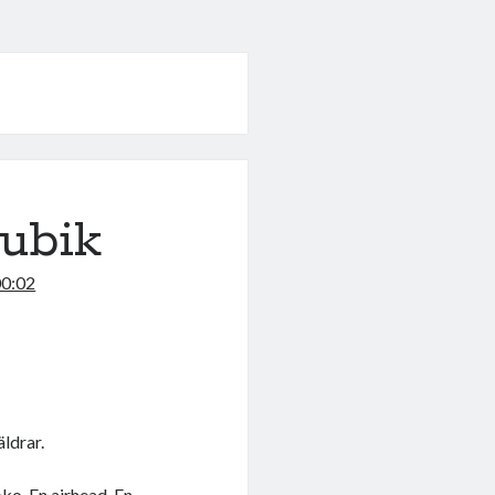
kubik
00:02
äldrar.
koko. En airhead. En