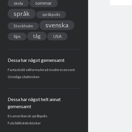
sommar
skola
språk
språkpolis
svenska
Stockholm
tåg
USA
tips
Dessa har något gemensamt
Fantastiskt välformulerad moderecensent
Onödiga citattecken
Dessa har något helt annat
gemensamt
En amerikansk språkpolis
Fula biblioteksböcker