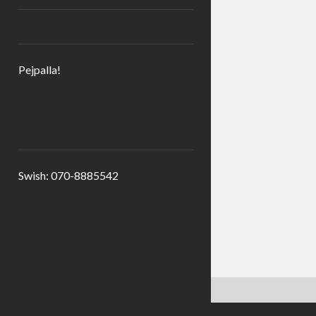
Pejpalla!
Swish: 070-8885542
Kakor är goda – här får du några. Hoppas du är okej med det!
Kako