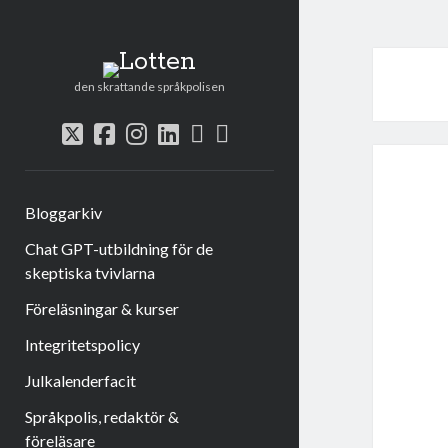
Lotten
den skrattande språkpolisen
rss
e-
twitter
facebook
instagram
linkedin
post
Bloggarkiv
Chat GPT-utbildning för de
skeptiska tvivlarna
Föreläsningar & kurser
Integritetspolicy
Julkalenderfacit
Språkpolis, redaktör &
föreläsare