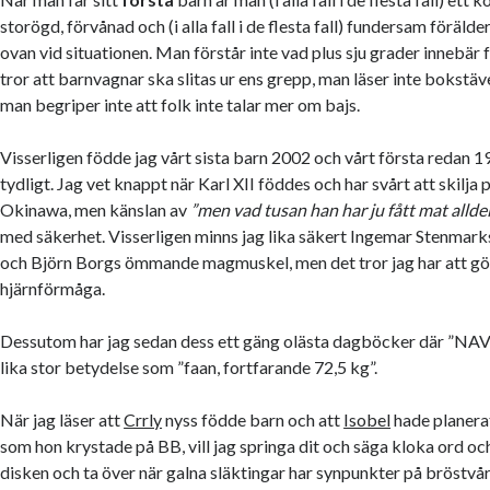
storögd, förvånad och (i alla fall i de flesta fall) fundersam förälde
ovan vid situationen. Man förstår inte vad plus sju grader innebär 
tror att barnvagnar ska slitas ur ens grepp, man läser inte bokstäv
man begriper inte att folk inte talar mer om bajs.
Visserligen födde jag vårt sista barn 2002 och vårt första redan 1
tydligt. Jag vet knappt när Karl XII föddes och har svårt att skilja
Okinawa, men känslan av
”men vad tusan han har ju fått mat allde
med säkerhet. Visserligen minns jag lika säkert Ingemar Stenmar
och Björn Borgs ömmande magmuskel, men det tror jag har att gö
hjärnförmåga.
Dessutom har jag sedan dess ett gäng olästa dagböcker där ”
lika stor betydelse som ”faan, fortfarande 72,5 kg”.
När jag läser att
Crrly
nyss födde barn och att
Isobel
hade planerat
som hon krystade på BB, vill jag springa dit och säga kloka ord och
disken och ta över när galna släktingar har synpunkter på bröstvår