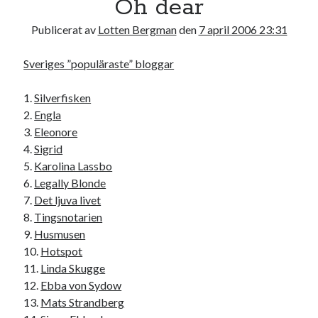
Oh dear
17
18
19
20
21
22
23
Publicerat av
Lotten Bergman
den
7 april 2006 23:31
24
25
26
27
28
29
30
31
Sveriges ”populäraste” bloggar
« jul
1.
Silverfisken
2.
Engla
3.
Eleonore
Sök
4.
Sigrid
5.
Karolina Lassbo
6.
Legally Blonde
7.
Det ljuva livet
8.
Tingsnotarien
Kategorier
9.
Husmusen
10.
Hotspot
Kategorier
11.
Linda Skugge
12.
Ebba von Sydow
13.
Mats Strandberg