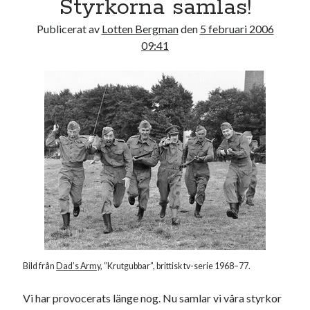
Styrkorna samlas!
17
18
19
20
21
22
23
Publicerat av
Lotten Bergman
den
5 februari 2006
24
25
26
27
28
29
30
09:41
31
« jul
Sök
Kategorier
Kategorier
Bild från
Dad’s Army
, ”Krutgubbar”, brittisk tv-serie 1968–77.
Vi har provocerats länge nog. Nu samlar vi våra styrkor