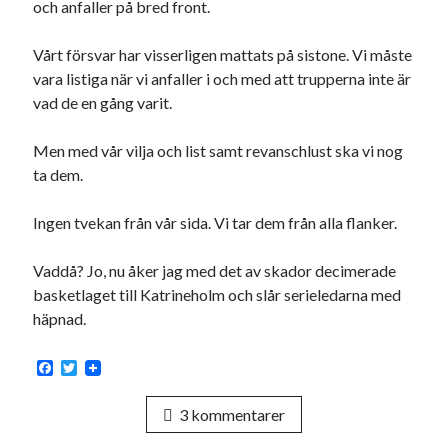
och anfaller på bred front.
Etiketter
#blogg100
allmänbildning
barn
Vårt försvar har visserligen mattats på sistone. Vi måste
vara listiga när vi anfaller i och med att trupperna inte är
barnen
basket
corona
bil
vad de en gång varit.
död
film
England
fest
fotboll
Men med vår vilja och list samt revanschlust ska vi nog
jobb
historia
hotell
ta dem.
Julkalendern
Julkalenderfacit
Ingen tvekan från vår sida. Vi tar dem från alla flanker.
julkalendern 2021
Julkalendern 2024
konst
Vaddå? Jo, nu åker jag med det av skador decimerade
minne
kåseri
mat
Lund
lifvet
basketlaget till Katrineholm och slår serieledarna med
minnen
mode
musik
museum
häpnad.
nostalgi
ord
radio
recept
F
T
resa
a
w
skola
reklam
sekrutt
c
i
3 kommentarer
e
t
språk
b
t
sommar
språkpolis
o
e