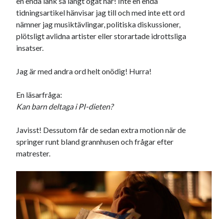
en enda länk så långt ögat når! Inte en enda
tidningsartikel hänvisar jag till och med inte ett ord
nämner jag musiktävlingar, politiska diskussioner,
plötsligt avlidna artister eller storartade idrottsliga
insatser.
Jag är med andra ord helt onödig! Hurra!
En läsarfråga:
Kan barn deltaga i PI-dieten?
Javisst! Dessutom får de sedan extra motion när de
springer runt bland grannhusen och frågar efter
matrester.