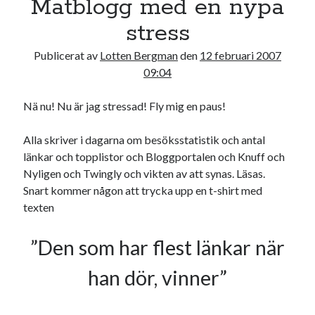
Matblogg med en nypa
17
18
19
20
21
22
23
stress
24
25
26
27
28
29
30
Publicerat av
Lotten Bergman
den
12 februari 2007
31
09:04
« jul
Nä nu! Nu är jag stressad! Fly mig en paus!
Sök
Alla skriver i dagarna om besöksstatistik och antal
länkar och topplistor och Bloggportalen och Knuff och
Nyligen och Twingly och vikten av att synas. Läsas.
Snart kommer någon att trycka upp en t-shirt med
texten
Kategorier
”Den som har flest länkar när
Kategorier
han dör, vinner”