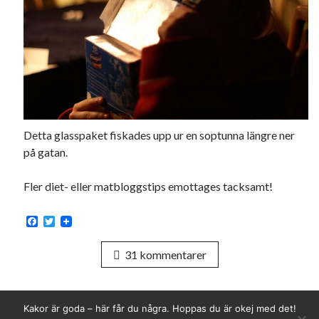
Detta glasspaket fiskades upp ur en soptunna längre ner
på gatan.
Fler diet- eller matbloggstips emottages tacksamt!
F
T
a
w
c
i
31 kommentarer
e
t
b
t
o
e
o
r
k
Kakor är goda – här får du några. Hoppas du är okej med det!