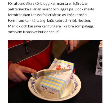
För att undvika skörbjugg kan man ta en kålrot, en
palsternacka eller en morot och lägga på. Dock måste
formfranskan i dessa fall ersättas av knäckebröd.
Formfranska = tältsäng, knäckebröd = ribb-botten.
Maniok och kassava kan fungera lika bra som pålägg,
men vem tusan vet hur de ser ut?
Swish: 070-8885542