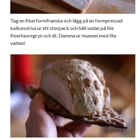
Den stora bloggläsarvärvsveckan
Godisbrödet från himlen
Köttfärslimpan på allas läppar
Tag en fiberformfranska och lägg på en formpressad
Länkskolan
kalkonskiva ur ett storpack och häll sedan på lite
Lotten som Sommarpratare (i fantasin alltså: grupp på FB)
fiberhavregryn och ät. Damma ur munnen med lite
Vad ska du laga för mat idag? (Recept!)
vatten!
Meta
Logga in
Flöde för inlägg
Flöde för kommentarer
WordPress.org
Pejpalla!