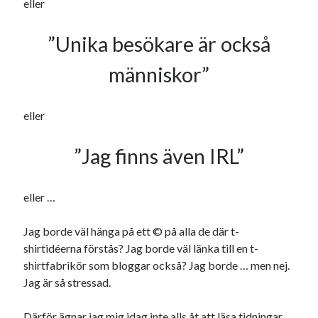
eller
Etiketter
#blogg100
allmänbildning
barn
”Unika besökare är också
barnen
basket
corona
bil
människor”
död
film
England
fest
fotboll
jobb
eller
historia
hotell
Julkalendern
Julkalenderfacit
”Jag finns även IRL”
julkalendern 2021
Julkalendern 2024
konst
minne
kåseri
mat
Lund
eller …
lifvet
minnen
mode
musik
museum
Jag borde väl hänga på ett © på alla de där t-
nostalgi
shirtidéerna förstås? Jag borde väl länka till en t-
ord
radio
recept
shirtfabrikör som bloggar också? Jag borde … men nej.
resa
skola
reklam
sekrutt
Jag är så stressad.
språk
sommar
språkpolis
Därför ägnar jag mig idag inte alls åt att läsa tidningar