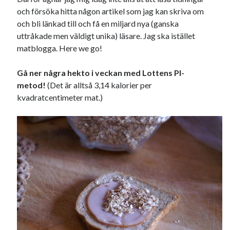
svenska
och försöka hitta någon artikel som jag kan skriva om
tåg
tips
Stockholm
och bli länkad till och få en miljard nya (ganska
USA
uttråkade men väldigt unika) läsare. Jag ska istället
matblogga. Here we go!
Dessa har något gemensamt
Gå ner några hekto i veckan med Lottens PI-
metod!
(Det är alltså 3,14 kalorier per
Fantastiskt välformulerad moderecensent
kvadratcentimeter mat.)
Onödiga citattecken
Dessa har något helt annat gemensamt
En amerikansk språkpolis
Fula biblioteksböcker
Egna länkar
Bokstävlar & AI – mitt levebröd. Gå en kurs!