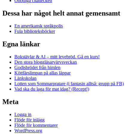
Onödiga citattecken
Dessa har något helt annat gemensamt
En amerikansk språkpolis
Fula biblioteksböcker
Egna länkar
Bokstävlar & AI – mitt levebröd. Gå en kurs!
Den stora bloggläsarvärvsveckan
Godisbrödet från himlen
Köttfärslimpan på allas läppar
Länkskolan
Lotten som Sommarpratare (i fantasin alltså: grupp på FB)
Vad ska du laga för mat idag? (Recept!)
Meta
Logga in
Flöde för inlägg
Flöde för kommentarer
WordPress.org