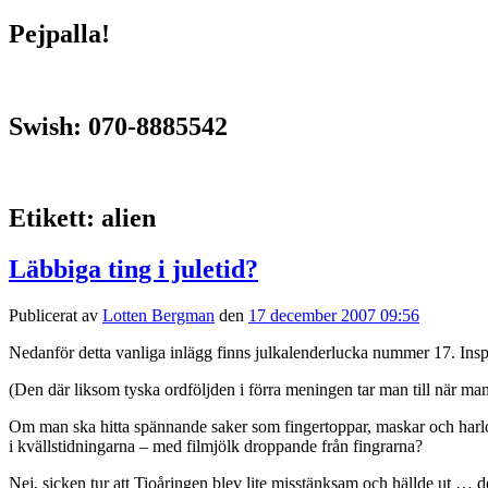
Pejpalla!
Swish: 070-8885542
Etikett:
alien
Läbbiga ting i juletid?
Publicerat av
Lotten Bergman
den
17 december 2007 09:56
Nedanför detta vanliga inlägg finns julkalenderlucka nummer 17. Inspi
(Den där liksom tyska ordföljden i förra meningen tar man till när man 
Om man ska hitta spännande saker som fingertoppar, maskar och harlorta
i kvällstidningarna – med filmjölk droppande från fingrarna?
Nej, sicken tur att Tioåringen blev lite misstänksam och hällde ut … den