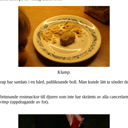
Klump.
skrap har samlats i en hård, paltliknande boll. Man kunde lätt ta sönder d
 brinnande rostmackor till djuren som inte har skrämts av alla cancerlarm
kvimp
(uppdragande av fot).