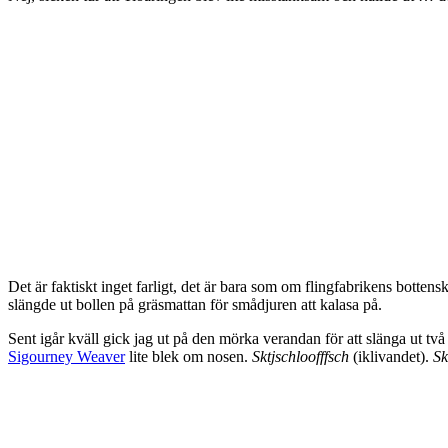
Det är faktiskt inget farligt, det är bara som om flingfabrikens botten
slängde ut bollen på gräsmattan för smådjuren att kalasa på.
Sent igår kväll gick jag ut på den mörka verandan för att slänga ut två
Sigourney Weaver
lite blek om nosen.
Sktjschloofffsch
(iklivandet).
S