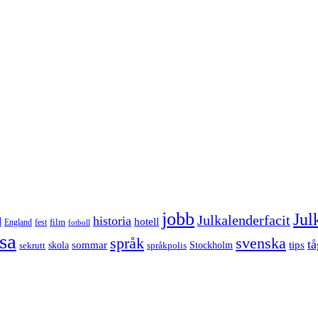
jobb
Jul
Julkalenderfacit
historia
d
hotell
England
fest
film
fotboll
sa
språk
svenska
tå
sommar
tips
sekrutt
skola
språkpolis
Stockholm