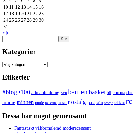
3
4
5
6
7
8
9
10
11
12
13
14
15
16
17
18
19
20
21
22
23
24
25
26
27
28
29
30
31
« jul
Sök
Kategorier
Kategorier
Etiketter
barnen
#blogg100
basket
allmänbildning
corona
dö
bil
barn
re
nostalgi
minnen
minne
mode
ord
reklam
musik
radio
museum
recept
Dessa har något gemensamt
Fantastiskt välformulerad moderecensent