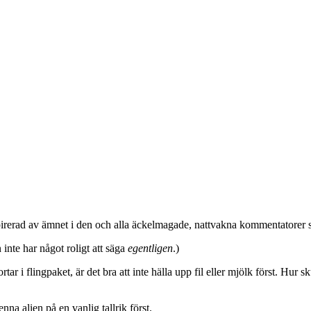
rerad av ämnet i den och alla äckelmagade, nattvakna kommentatorer ska 
inte har något roligt att säga
egentligen
.)
r i flingpaket, är det bra att inte hälla upp fil eller mjölk först. Hur
na alien på en vanlig tallrik först.