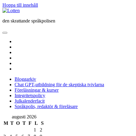
Hoppa till innehåll
Lotten
den skrattande språkpolisen
öppna
primär
twitter
meny
facebook
instagram
linkedin
rss
e-
post
Bloggarkiv
Chat GPT-utbildning för de skeptiska tvivlarna
Föreläsningar & kurser
Integritetspolicy
Julkalenderfacit
Språkpolis, redaktör & föreläsare
Sidopanel
augusti 2026
M
T
O
T
F
L
S
1
2