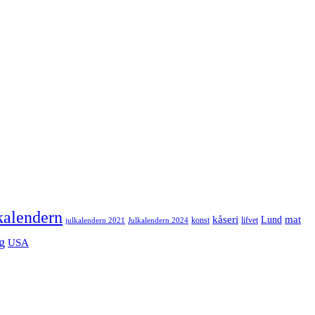
kalendern
mat
kåseri
Lund
julkalendern 2021
Julkalendern 2024
konst
lifvet
g
USA