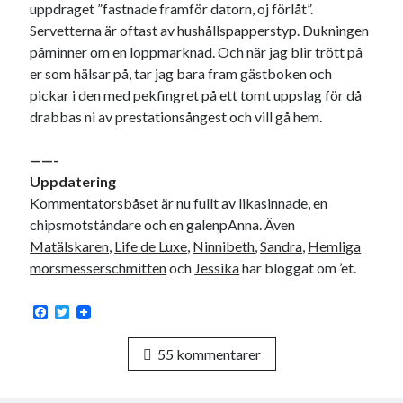
uppdraget ”fastnade framför datorn, oj förlåt”.
Meta
Servetterna är oftast av hushållspapperstyp. Dukningen
Logga in
påminner om en loppmarknad. Och när jag blir trött på
Flöde för inlägg
er som hälsar på, tar jag bara fram gästboken och
Flöde för kommentarer
pickar i den med pekfingret på ett tomt uppslag för då
WordPress.org
drabbas ni av prestationsångest och vill gå hem.
——-
Uppdatering
Kommentatorsbåset är nu fullt av likasinnade, en
Pejpalla!
chipsmotståndare och en galenpAnna. Även
Matälskaren
,
Life de Luxe
,
Ninnibeth
,
Sandra
,
Hemliga
morsmesserschmitten
och
Jessika
har bloggat om ’et.
F
T
a
w
c
i
Swish: 070-8885542
55 kommentarer
e
t
b
t
o
e
o
r