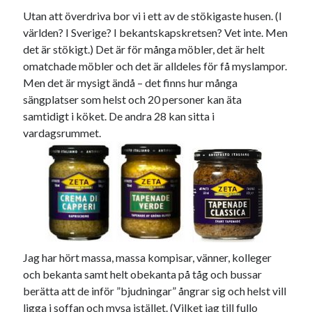
Utan att överdriva bor vi i ett av de stökigaste husen. (I
världen? I Sverige? I bekantskapskretsen? Vet inte. Men
det är stökigt.) Det är för många möbler, det är helt
omatchade möbler och det är alldeles för få myslampor.
Men det är mysigt ändå – det finns hur många
Kategorier
sängplatser som helst och 20 personer kan äta
Kategorier
samtidigt i köket. De andra 28 kan sitta i
vardagsrummet.
Etiketter
#blogg100
allmänbildning
barn
barnen
basket
corona
bil
Jag har hört massa, massa kompisar, vänner, kolleger
död
film
England
fest
fotboll
och bekanta samt helt obekanta på tåg och bussar
jobb
historia
hotell
berätta att de inför ”bjudningar” ångrar sig och helst vill
ligga i soffan och mysa istället. (Vilket jag till fullo