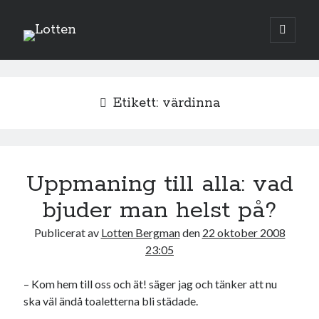
Lotten
öppna
primär
Sidopanel
meny
augusti 2026
Etikett:
värdinna
M
T
O
T
F
L
S
1
2
3
4
5
6
7
8
9
10
11
12
13
14
15
16
Uppmaning till alla: vad
17
18
19
20
21
22
23
bjuder man helst på?
24
25
26
27
28
29
30
Publicerat av
Lotten Bergman
den
22 oktober 2008
31
23:05
« jul
– Kom hem till oss och ät! säger jag och tänker att nu
ska väl ändå toaletterna bli städade.
Sök