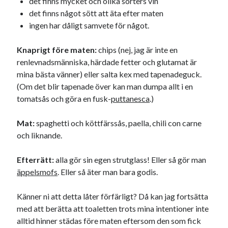
det finns mycket och olika sorters vin
det finns något sött att äta efter maten
ingen har dåligt samvete för något.
Dessa har något helt annat gemensamt
Knaprigt före maten:
chips (nej, jag är inte en
En amerikansk språkpolis
renlevnadsmänniska, härdade fetter och glutamat är
Fula biblioteksböcker
mina bästa vänner) eller salta kex med tapenadeguck.
(Om det blir tapenade över kan man dumpa allt i en
tomatsås och göra en fusk-
puttanesca
.)
Egna länkar
Bokstävlar & AI – mitt levebröd. Gå en kurs!
Mat:
spaghetti och köttfärssås, paella, chili con carne
Den stora bloggläsarvärvsveckan
och liknande.
Godisbrödet från himlen
Köttfärslimpan på allas läppar
Efterrätt:
alla gör sin egen strutglass! Eller så gör man
Länkskolan
äppelsmofs
. Eller så äter man bara godis.
Lotten som Sommarpratare (i fantasin alltså: grupp på FB)
Vad ska du laga för mat idag? (Recept!)
Känner ni att detta låter förfärligt? Då kan jag fortsätta
med att berätta att toaletten trots mina intentioner inte
alltid hinner städas före maten eftersom den som fick