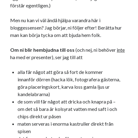
Julkalendern
Julkalenderfacit
förstår egentligen.)
julkalendern 2021
Julkalendern 2024
konst
Men nu kan vi väl ändå hjälpa varandra här i
minne
kåseri
mat
Lund
lifvet
bloggessensen? Jag börjar, ni följer efter! Berätta hur
minnen
mode
man kan börja tycka om att bjuda hem folk.
musik
museum
nostalgi
ord
radio
recept
Om ni blir hembjudna till oss
(och nej, ni behöver
inte
resa
ha med er presenter), ser jag till att
skola
reklam
sekrutt
språk
alla får något att göra så fort de kommer
sommar
språkpolis
innanför dörren (hacka lök, fotografera gästerna,
svenska
tåg
tips
Stockholm
göra placeringskort, karva loss gamla ljus ur
kandelabrarna)
USA
de som vill får något att dricka och knapra på –
om det så bara är kolsyrat vatten med saft i och
chips direkt ur påsen
Dessa har något gemensamt
maten serveras i enorma kastruller direkt från
Fantastiskt välformulerad moderecensent
spisen
Onödiga citattecken