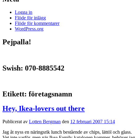
Logga in
Flöde för inlägg
Flöde för kommentarer
WordPress.org
Pejpalla!
Swish: 070-8885542
Etikett:
företagsnamn
Hey, Ikea-lovers out there
Publicerat av
Lotten Bergman
den
12 februari 2007 15:14
Jag åt nyss en näringsrik lunch bestående av chips, lättöl och glass.
Vet inte varför, men när Ikea Family-katalogen kommer, behöver jag