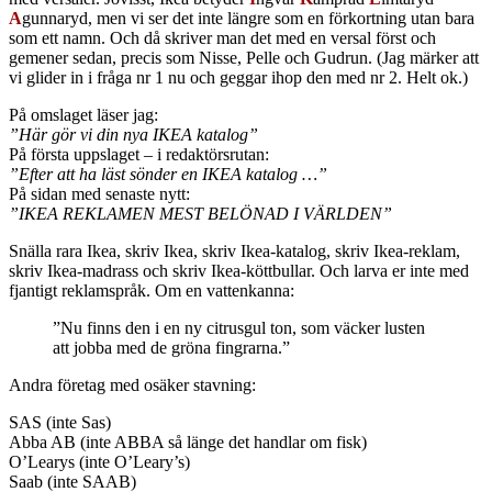
A
gunnaryd, men vi ser det inte längre som en förkortning utan bara
som ett namn. Och då skriver man det med en versal först och
gemener sedan, precis som Nisse, Pelle och Gudrun. (Jag märker att
vi glider in i fråga nr 1 nu och geggar ihop den med nr 2. Helt ok.)
På omslaget läser jag:
”Här gör vi din nya IKEA katalog”
På första uppslaget – i redaktörsrutan:
”Efter att ha läst sönder en IKEA katalog …”
På sidan med senaste nytt:
”IKEA REKLAMEN MEST BELÖNAD I VÄRLDEN”
Snälla rara Ikea, skriv Ikea, skriv Ikea-katalog, skriv Ikea-reklam,
skriv Ikea-madrass och skriv Ikea-köttbullar. Och larva er inte med
fjantigt reklamspråk. Om en vattenkanna:
”Nu finns den i en ny citrusgul ton, som väcker lusten
att jobba med de gröna fingrarna.”
Andra företag med osäker stavning:
SAS (inte Sas)
Abba AB (inte ABBA så länge det handlar om fisk)
O’Learys (inte O’Leary’s)
Saab (inte SAAB)