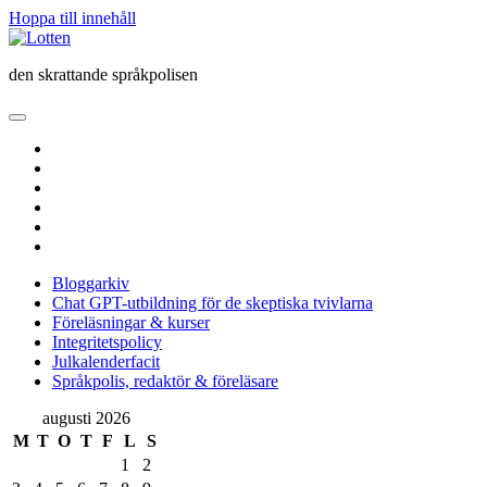
Hoppa till innehåll
Lotten
den skrattande språkpolisen
öppna
primär
twitter
meny
facebook
instagram
linkedin
rss
e-
post
Bloggarkiv
Chat GPT-utbildning för de skeptiska tvivlarna
Föreläsningar & kurser
Integritetspolicy
Julkalenderfacit
Språkpolis, redaktör & föreläsare
Sidopanel
augusti 2026
M
T
O
T
F
L
S
1
2