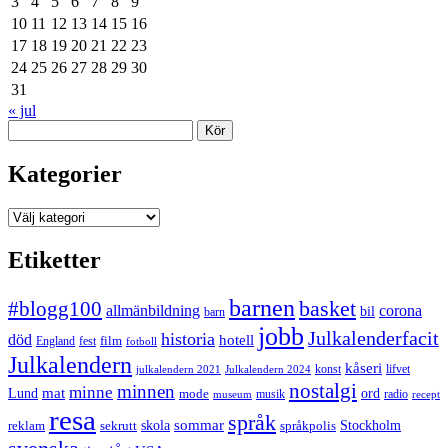
3
4
5
6
7
8
9
10
11
12
13
14
15
16
17
18
19
20
21
22
23
24
25
26
27
28
29
30
31
« jul
Sök
Kategorier
Kategorier
Etiketter
barnen
#blogg100
basket
allmänbildning
corona
bil
barn
jobb
Julkalenderfacit
historia
död
hotell
England
fest
film
fotboll
Julkalendern
kåseri
julkalendern 2021
Julkalendern 2024
konst
lifvet
nostalgi
minnen
minne
mat
Lund
mode
ord
musik
radio
museum
recept
resa
språk
sommar
reklam
sekrutt
skola
språkpolis
Stockholm