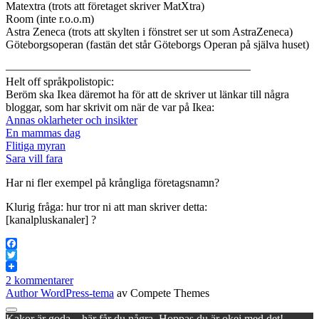
Matextra (trots att företaget skriver MatXtra)
Room (inte r.o.o.m)
Astra Zeneca (trots att skylten i fönstret ser ut som AstraZeneca)
Göteborgsoperan (fastän det står Göteborgs Operan på själva huset)
—————————————————————–
Helt off språkpolistopic:
Beröm ska Ikea däremot ha för att de skriver ut länkar till några
bloggar, som har skrivit om när de var på Ikea:
Annas oklarheter och insikter
En mammas dag
Flitiga myran
Sara vill fara
Har ni fler exempel på krångliga företagsnamn?
Klurig fråga: hur tror ni att man skriver detta:
[kanalpluskanaler] ?
Facebook
Twitter
2 kommentarer
Author WordPress-tema
av Compete Themes
Rulla
Kakor är goda – här får du några. Hoppas du är okej med det!