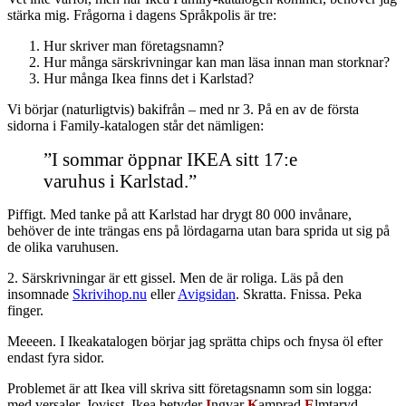
stärka mig. Frågorna i dagens Språkpolis är tre:
Hur skriver man företagsnamn?
Hur många särskrivningar kan man läsa innan man storknar?
Hur många Ikea finns det i Karlstad?
Vi börjar (naturligtvis) bakifrån – med nr 3. På en av de första
sidorna i Family-katalogen står det nämligen:
”I sommar öppnar IKEA sitt 17:e
varuhus i Karlstad.”
Piffigt. Med tanke på att Karlstad har drygt 80 000 invånare,
behöver de inte trängas ens på lördagarna utan bara sprida ut sig på
de olika varuhusen.
2. Särskrivningar är ett gissel. Men de är roliga. Läs på den
insomnade
Skrivihop.nu
eller
Avigsidan
. Skratta. Fnissa. Peka
finger.
Meeeen. I Ikeakatalogen börjar jag sprätta chips och fnysa öl efter
endast fyra sidor.
Problemet är att Ikea vill skriva sitt företagsnamn som sin logga:
med versaler. Jovisst, Ikea betyder
I
ngvar
K
amprad
E
lmtaryd