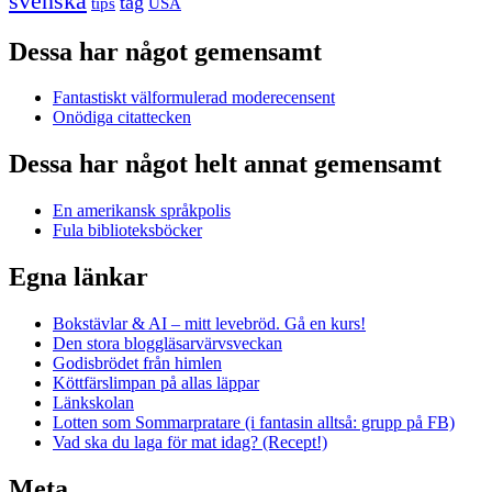
svenska
tåg
USA
tips
Dessa har något gemensamt
Fantastiskt välformulerad moderecensent
Onödiga citattecken
Dessa har något helt annat gemensamt
En amerikansk språkpolis
Fula biblioteksböcker
Egna länkar
Bokstävlar & AI – mitt levebröd. Gå en kurs!
Den stora bloggläsarvärvsveckan
Godisbrödet från himlen
Köttfärslimpan på allas läppar
Länkskolan
Lotten som Sommarpratare (i fantasin alltså: grupp på FB)
Vad ska du laga för mat idag? (Recept!)
Meta