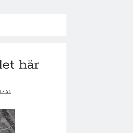
et här
17:51