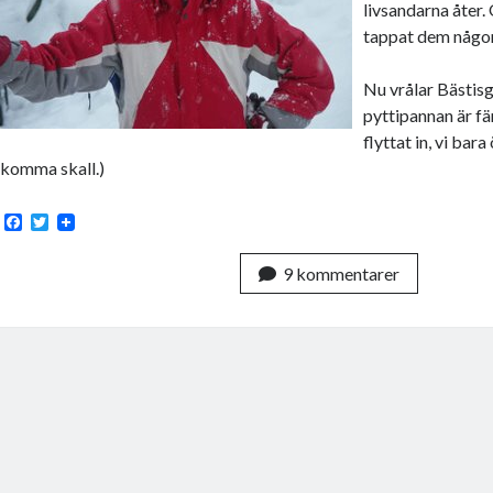
livsandarna åter.
tappat dem någon
Nu vrålar Bästisg
pyttipannan är fär
flyttat in, vi bar
komma skall.)
F
T
a
w
c
i
9 kommentarer
e
t
b
t
o
e
o
r
k