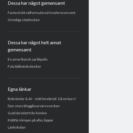
Dessa har något gemensamt
Fantastiskt välformulerad moderecensent
Onödiga citattecken
Dessa har något helt annat
gemensamt
En amerikansk språkpolis
Fula biblioteksböcker
Egna länkar
Bokstävlar & AI – mitt levebröd. Gå en kurs!
Den stora bloggläsarvärvsveckan
Godisbrödet från himlen
Köttfärslimpan på allas läppar
Länkskolan