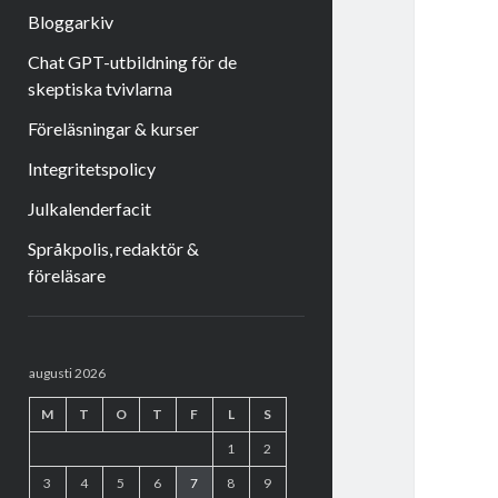
Bloggarkiv
Chat GPT-utbildning för de
skeptiska tvivlarna
Föreläsningar & kurser
Integritetspolicy
Julkalenderfacit
Språkpolis, redaktör &
föreläsare
Sidopanel
augusti 2026
M
T
O
T
F
L
S
1
2
3
4
5
6
7
8
9