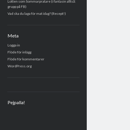
Lotten som Sommarpratare (i fantasin alltså:
grupp på FB)
Vad ska du laga för mat idag? (Recept!)
Meta
Logga in
Flöde för inlägg
Flöde för kommentarer
WordPress.org
Pejpalla!