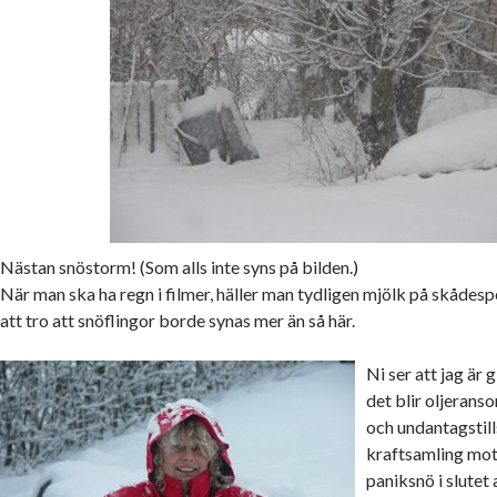
Nästan snöstorm! (Som alls inte syns på bilden.)
När man ska ha regn i filmer, häller man tydligen mjölk på skådesp
att tro att snöflingor borde synas mer än så här.
Ni ser att jag är g
det blir oljerans
och undantagstil
kraftsamling mot
paniksnö i slutet