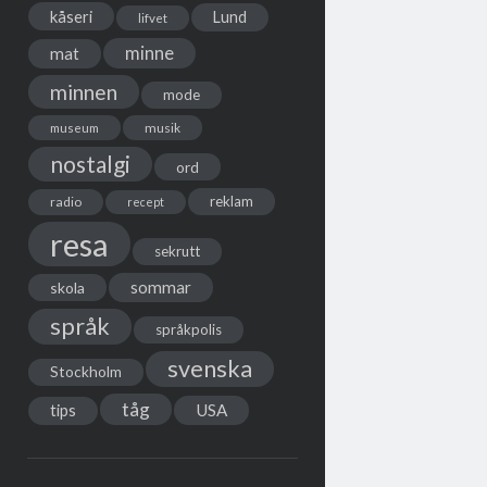
kåseri
Lund
lifvet
minne
mat
minnen
mode
musik
museum
nostalgi
ord
reklam
radio
recept
resa
sekrutt
sommar
skola
språk
språkpolis
svenska
Stockholm
tåg
USA
tips