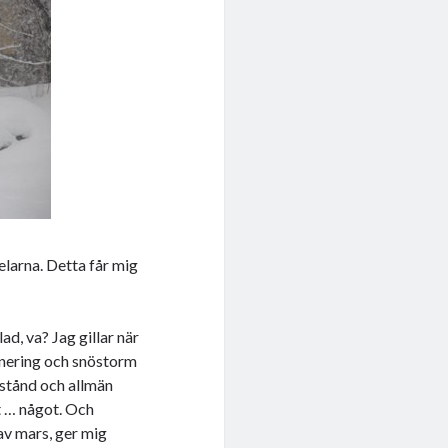
elarna. Detta får mig
lad, va? Jag gillar när
onering och snöstorm
lstånd och allmän
 … något. Och
 av mars, ger mig