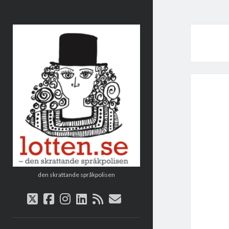
Lotten
den skrattande språkpolisen
twitter
facebook
instagram
linkedin
rss
e-
post