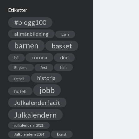
Etiketter
#blogg100
allmänbildning
barn
barnen
basket
corona
död
bil
film
England
fest
historia
fotboll
jobb
hotell
Julkalenderfacit
Julkalendern
julkalendern 2021
Julkalendern 2024
konst