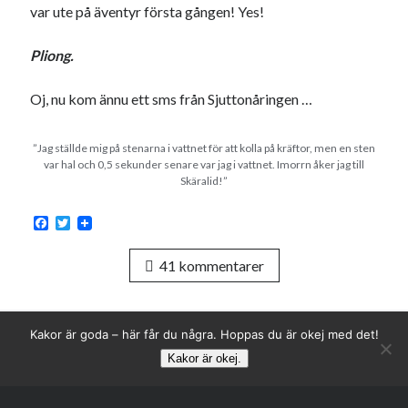
var ute på äventyr första gången! Yes!
Pliong.
Oj, nu kom ännu ett sms från Sjuttonåringen …
”Jag ställde mig på stenarna i vattnet för att kolla på kräftor, men en sten
var hal och 0,5 sekunder senare var jag i vattnet. Imorrn åker jag till
Skäralid!”
F
T
a
w
c
i
41 kommentarer
e
t
b
t
o
e
o
r
k
Kakor är goda – här får du några. Hoppas du är okej med det!
Kakor är okej.
Rulla