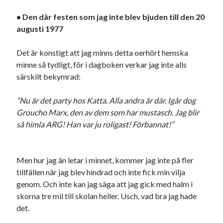
svenska
tåg
tips
Stockholm
• Den där festen som jag inte blev bjuden till den
20
augusti 1977
USA
Det är konstigt att jag minns detta oerhört hemska
minne så tydligt, för i dagboken verkar jag inte alls
Dessa har något gemensamt
särskilt bekymrad:
Fantastiskt välformulerad moderecensent
Onödiga citattecken
”Nu är det party hos Katta. Alla andra är där. Igår dog
Groucho Marx, den av dem som har mustasch. Jag blir
så himla ARG! Han var ju roligast! Förbannat!”
Dessa har något helt annat gemensamt
En amerikansk språkpolis
Men hur jag än letar i minnet, kommer jag inte på fler
Fula biblioteksböcker
tillfällen när jag blev hindrad och inte fick min vilja
genom. Och inte kan jag säga att jag gick med halm i
skorna tre mil till skolan heller. Usch, vad bra jag hade
Egna länkar
det.
Bokstävlar & AI – mitt levebröd. Gå en kurs!