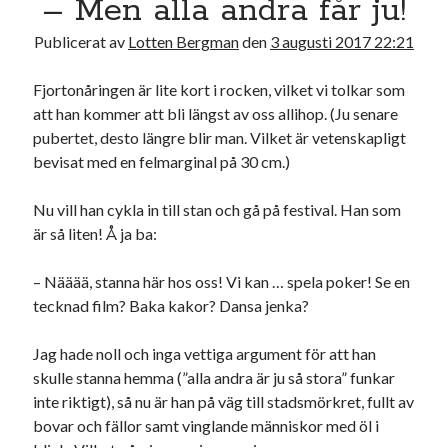
– Men alla andra får ju!
17
18
19
20
21
22
23
Publicerat av
Lotten Bergman
den
3 augusti 2017 22:21
24
25
26
27
28
29
30
31
Fjortonåringen är lite kort i rocken, vilket vi tolkar som
att han kommer att bli längst av oss allihop. (Ju senare
« jul
pubertet, desto längre blir man. Vilket är vetenskapligt
bevisat med en felmarginal på 30 cm.)
Sök
Nu vill han cykla in till stan och gå på festival. Han som
är så liten! Å ja ba:
– Nääää, stanna här hos oss! Vi kan … spela poker! Se en
tecknad film? Baka kakor? Dansa jenka?
Kategorier
Jag hade noll och inga vettiga argument för att han
Kategorier
skulle stanna hemma (”alla andra är ju så stora” funkar
inte riktigt), så nu är han på väg till stadsmörkret, fullt av
bovar och fällor samt vinglande människor med öl i