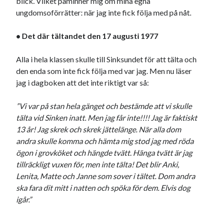
blick. Vilket påminner mig om mina egna
Etiketter
ungdomsoförrätter: när jag inte fick följa med på nåt.
#blogg100
allmänbildning
barn
• Det där tältandet den 17 augusti 1977
barnen
basket
corona
bil
Alla i hela klassen skulle till Sinksundet för att tälta och
död
film
England
fest
fotboll
den enda som inte fick följa med var jag. Men nu läser
jobb
historia
hotell
jag i dagboken att det inte riktigt var så:
Julkalendern
Julkalenderfacit
”Vi var på stan hela gänget och bestämde att vi skulle
tälta vid Sinken inatt. Men jag får inte!!!! Jag är faktiskt
julkalendern 2021
Julkalendern 2024
konst
13 år! Jag skrek och skrek jättelänge. När alla dom
minne
kåseri
mat
Lund
lifvet
andra skulle komma och hämta mig stod jag med röda
minnen
mode
ögon i grovköket och hängde tvätt. Hänga tvätt är jag
musik
museum
tillräckligt vuxen för, men inte tälta! Det blir Anki,
nostalgi
ord
radio
recept
Lenita, Matte och Janne som sover i tältet. Dom andra
resa
ska fara dit mitt i natten och spöka för dem. Elvis dog
skola
reklam
sekrutt
igår.”
språk
sommar
språkpolis