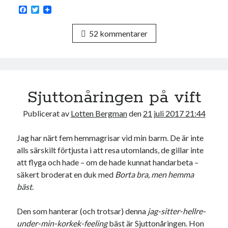
Den stora bloggläsarvärvsveckan
F
T
a
w
Godisbrödet från himlen
c
i
Köttfärslimpan på allas läppar
52 kommentarer
e
t
b
t
Länkskolan
o
e
Lotten som Sommarpratare (i fantasin alltså: grupp på FB)
o
r
k
Vad ska du laga för mat idag? (Recept!)
Sjuttonåringen på vift
Meta
Publicerat av
Lotten Bergman
den
21 juli 2017 21:44
Logga in
Flöde för inlägg
Jag har närt fem hemmagrisar vid min barm. De är inte
Flöde för kommentarer
alls särskilt förtjusta i att resa utomlands, de gillar inte
WordPress.org
att flyga och hade – om de hade kunnat handarbeta –
säkert broderat en duk med
Borta bra, men hemma
bäst
.
Den som hanterar (och trotsar) denna
jag-sitter-hellre-
under-min-korkek-feeling
bäst är Sjuttonåringen. Hon
Pejpalla!