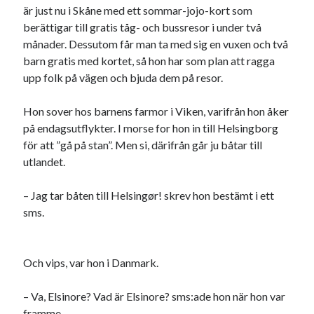
är just nu i Skåne med ett sommar-jojo-kort som
berättigar till gratis tåg- och bussresor i under två
månader. Dessutom får man ta med sig en vuxen och två
barn gratis med kortet, så hon har som plan att ragga
upp folk på vägen och bjuda dem på resor.
Swish: 070-8885542
Hon sover hos barnens farmor i Viken, varifrån hon åker
på endagsutflykter. I morse for hon in till Helsingborg
för att ”gå på stan”. Men si, därifrån går ju båtar till
utlandet.
– Jag tar båten till Helsingør! skrev hon bestämt i ett
sms.
Och vips, var hon i Danmark.
– Va, Elsinore? Vad är Elsinore? sms:ade hon när hon var
framme.