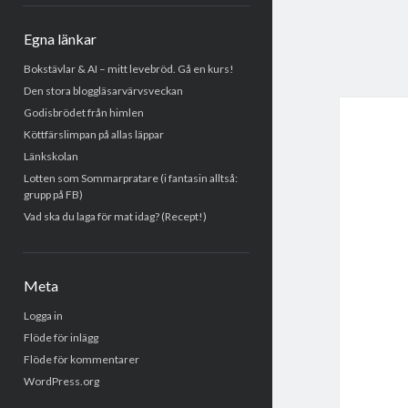
Egna länkar
Bokstävlar & AI – mitt levebröd. Gå en kurs!
Den stora bloggläsarvärvsveckan
Godisbrödet från himlen
Köttfärslimpan på allas läppar
Länkskolan
Lotten som Sommarpratare (i fantasin alltså:
grupp på FB)
Vad ska du laga för mat idag? (Recept!)
Meta
Logga in
Flöde för inlägg
Flöde för kommentarer
WordPress.org