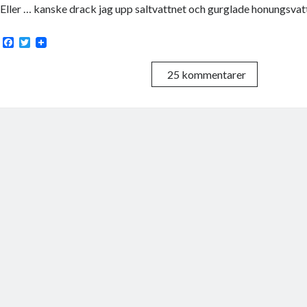
Eller … kanske drack jag upp saltvattnet och gurglade honungsvat
F
T
a
w
c
i
25 kommentarer
e
t
b
t
o
e
o
r
k