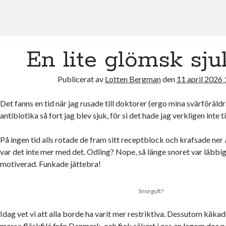
En lite glömsk sju
Publicerat av
Lotten Bergman
den
11 april 2026
Det fanns en tid när jag rusade till doktorer (ergo mina svärföräl
antibiotika så fort jag blev sjuk, för si det hade jag verkligen inte ti
På ingen tid alls rotade de fram sitt receptblock och krafsade ner
var det inte mer med det. Odling? Nope, så länge snoret var läbbig
motiverad. Funkade jättebra!
Snorgult?
Idag vet vi att alla borde ha varit mer restriktiva. Dessutom käkad
massa fläskfilé från Danmark, och fick säkert i oss en lagom dos p