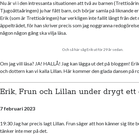
Nu är vi i den intressanta situationen att två av barnen (Trettioåri
Tjugoåttaåringen) ju har fått barn, och börjar samla på liknande e
Erik (som är Trettioåringen) har verkligen inte fallit långt från de
äppelträdet, för han skriver precis som jag noggranna redogörelse
någon någon gång ska vilja läsa.
Och så här såg Erik ut för 29 år sedan.
Om jag vill läsa? JA! HALLÅ! Jag kan lägga ut det på bloggen! Erik
och dottern kan vi kalla Lillan. Här kommer den glada dansen på r
Erik, Frun och Lillan under drygt ett
7 februari 2023
19:30 Jag har precis lagt Lillan. Frun säger att hon känner sig lite 
tänker inte mer på det.