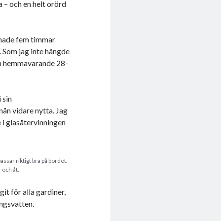
 – och en helt orörd
aknade fem timmar
. Som jag inte hängde
 den hemmavarande 28-
 sin
ån vidare nytta. Jag
e i glasåtervinningen
ssar riktigt bra på bordet.
r och åt.
it för alla gardiner,
ngsvatten.