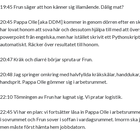
19:45 Frun säger att hon känner sig illamående. Dålig mat?
20:45 Pappa Olle [aka DDM] kommer in genom dörren efter en sk
har lovat honom att sova här och dessutom hjälpa till med att över
powerpoint från engelska, men har istället skrivit ett Pythonskrip
automatiskt. Räcker över resultatet till honom.
20:47 Kräk och diarré börjar spruta ur Frun.
20:48 Jag springer omkring med halvfyllda kräkskålar, handdukar
handsprit. Pappa Olle gömmer sig i arbetsrummet.
22:10 Tömningen av Frun har lugnat sig. Vi pratar logistik.
22:45 Vi har en plan: vi fortsätter låsa in Pappa Olle i arbetsrumme
i sovrummet och Frun sover i soffan i vardagsrummet. Imorrn ska 
men måste först hämta hem jobbdatorn.