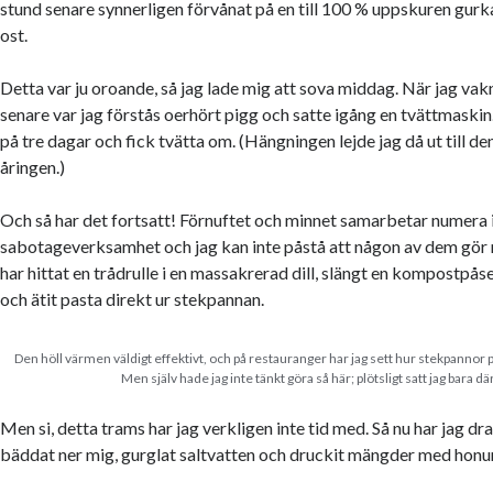
stund senare synnerligen förvånat på en till 100 % uppskuren gurka
ost.
Detta var ju oroande, så jag lade mig att sova middag. När jag v
senare var jag förstås oerhört pigg och satte igång en tvättmaskin
på tre dagar och fick tvätta om. (Hängningen lejde jag då ut till
åringen.)
Och så har det fortsatt! Förnuftet och minnet samarbetar numera i
sabotageverksamhet och jag kan inte påstå att någon av dem gör n
har hittat en trådrulle i en massakrerad dill, slängt en kompostpås
och ätit pasta direkt ur stekpannan.
Den höll värmen väldigt effektivt, och på restauranger har jag sett hur stekpannor pa
Men själv hade jag inte tänkt göra så här; plötsligt satt jag bara dä
Men si, detta trams har jag verkligen inte tid med. Så nu har jag drag
bäddat ner mig, gurglat saltvatten och druckit mängder med honu