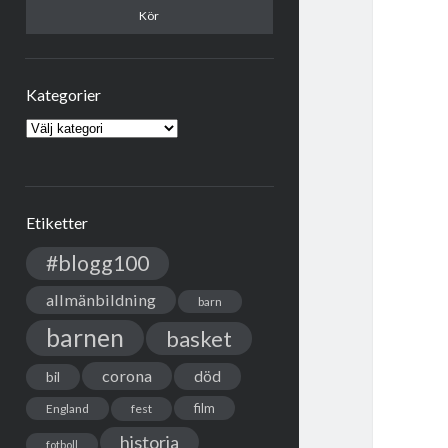
Kategorier
Kategorier
Etiketter
#blogg100
allmänbildning
barn
barnen
basket
corona
död
bil
film
England
fest
historia
fotboll