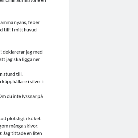
 samma nyans, feber
 till! I mitt huvud
t! deklarerar jag med
att jag ska ligga ner
 stund till.
käpphållare i silver i
 Om du inte lyssnar på
od plötsligt i köket
lagom många skivor,
t.
Jag tittade en liten