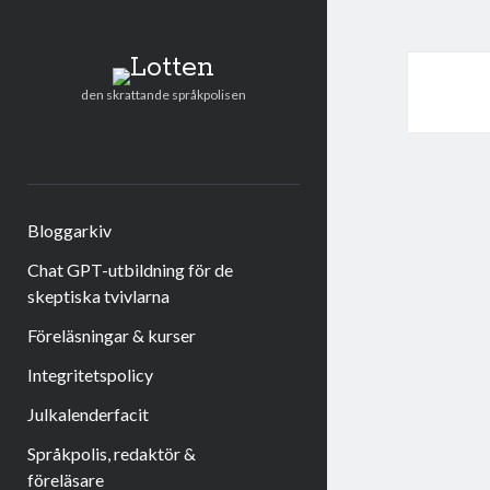
Lotten
den skrattande språkpolisen
twitter
facebook
instagram
linkedin
rss
e-
post
Bloggarkiv
Chat GPT-utbildning för de
skeptiska tvivlarna
Föreläsningar & kurser
Integritetspolicy
Julkalenderfacit
Språkpolis, redaktör &
föreläsare