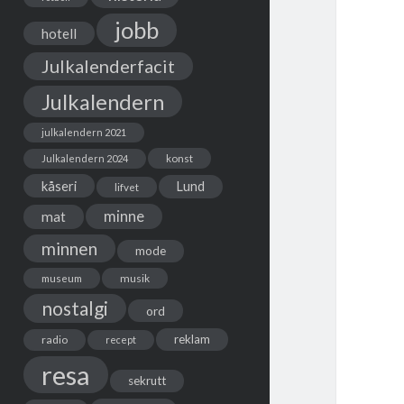
jobb
hotell
Julkalenderfacit
Julkalendern
julkalendern 2021
Julkalendern 2024
konst
kåseri
Lund
lifvet
minne
mat
minnen
mode
musik
museum
nostalgi
ord
reklam
radio
recept
resa
sekrutt