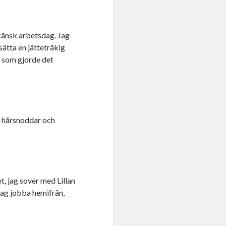
ånsk arbetsdag. Jag
sätta en jättetråkig
t som gjorde det
, hårsnoddar och
t, jag sover med Lillan
jag jobba hemifrån,