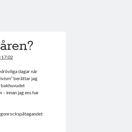
åren?
3 17:02
drövliga dagar när
tivism” berättar jag
i bakhuvudet
 – innan jag ens har
morgonrockspåtagandet