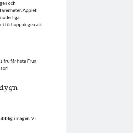
ngen och
rfarenheter. Äpplet
t moderliga
r i förhoppningen att
s fru får heta Frun
osor!
 dygn
bubblig i magen. Vi