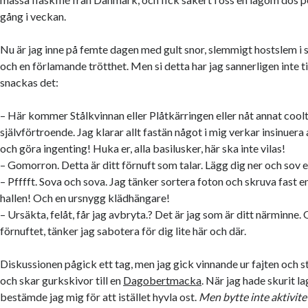
gång i veckan.
Nu är jag inne på femte dagen med gult snor, slemmigt hostslem i
och en förlamande trötthet. Men si detta har jag sannerligen inte tid
snackas det:
– Här kommer Stålkvinnan eller Plåtkärringen eller nåt annat cool
självförtroende. Jag klarar allt fastän något i mig verkar insinuera 
och göra ingenting! Huka er, alla basilusker, här ska inte vilas!
– Gomorron. Detta är ditt förnuft som talar. Lägg dig ner och sov en
– Pfffft. Sova och sova. Jag tänker sortera foton och skruva fast en 
hallen! Och en ursnygg klädhängare!
– Ursäkta, felåt, får jag avbryta.? Det är jag som är ditt närminne.
förnuftet, tänker jag sabotera för dig lite här och där.
Diskussionen pågick ett tag, men jag gick vinnande ur fajten och st
och skar gurkskivor till en
Dagobertmacka
. När jag hade skurit 
bestämde jag mig för att istället hyvla ost.
Men bytte inte aktivite