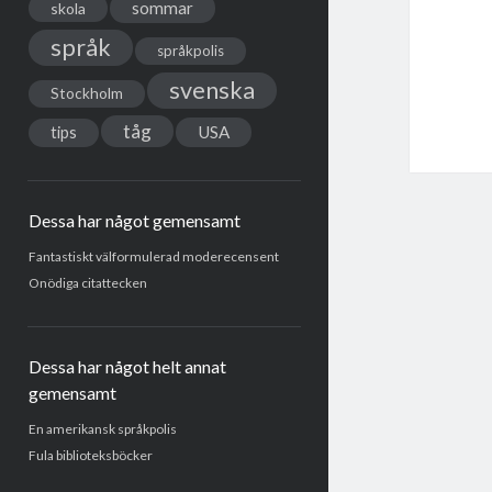
sommar
skola
språk
språkpolis
svenska
Stockholm
tåg
USA
tips
Dessa har något gemensamt
Fantastiskt välformulerad moderecensent
Onödiga citattecken
Dessa har något helt annat
gemensamt
En amerikansk språkpolis
Fula biblioteksböcker