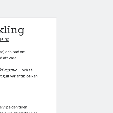
kling
 15:30
drar) och bad om
d att vara.
kåvepenin
… och så
t gult var antibiotikan
e vi på den tiden
enicillin åtminstone en