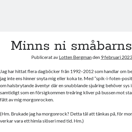
Minns ni småbarns
Publicerat av
Lotten Bergman
den
9 februari 202
Jag har hittat flera dagböcker från 1992–2012 som handlar om be
jag inte ens hinner snyta mig eller koka te. Med ”spik-i-foten-posi
om halsbrytande äventyr där en snubblande sjuåring behöver sys 
samtidigt som en försigkommen treåring kliver på bussen mot stan
fått av mig morgonrocken.
(Hm. Brukade jag ha morgonrock? Detta tål att tänkas på, för 
verkar vara ett himla slöseri med tid. Hm.)