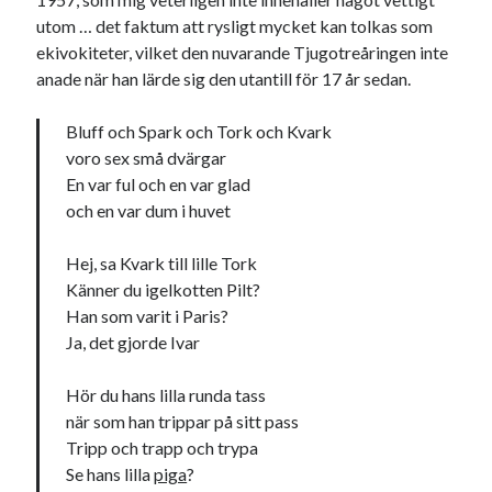
utom … det faktum att rysligt mycket kan tolkas som
ekivokiteter, vilket den nuvarande Tjugotreåringen inte
anade när han lärde sig den utantill för 17 år sedan.
Bluff och Spark och Tork och Kvark
voro sex små dvärgar
En var ful och en var glad
och en var dum i huvet
Hej, sa Kvark till lille Tork
Känner du igelkotten Pilt?
Han som varit i Paris?
Ja, det gjorde Ivar
Hör du hans lilla runda tass
när som han trippar på sitt pass
Tripp och trapp och trypa
Se hans lilla
piga
?