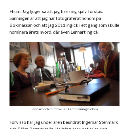
Etiketter
Ehum. Jag ljuger så att jag tror mig själv, förstås.
#blogg100
allmänbildning
barn
Sanningen är att jag har fotograferat honom på
barnen
basket
Bokmässan och att jag 2011 ingick i
ett gäng
som skulle
corona
bil
nominera årets nyord, där även Lennart ingick.
död
film
England
fest
fotboll
jobb
historia
hotell
Julkalendern
Julkalenderfacit
julkalendern 2021
Julkalendern 2024
konst
minne
kåseri
mat
Lund
lifvet
minnen
mode
musik
museum
nostalgi
ord
radio
recept
Lennart och mitt fokus på anteckningsboken.
resa
skola
reklam
sekrutt
Förvisso har jag under åren beundrat Ingemar Stenmark
språk
sommar
språkpolis
och Björn Borg mer än Hellsing, men det är en helt