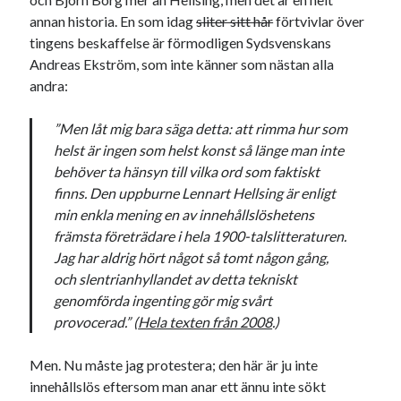
svenska
tåg
annan historia. En som idag
sliter sitt hår
förtvivlar över
tips
Stockholm
tingens beskaffelse är förmodligen Sydsvenskans
USA
Andreas Ekström, som inte känner som nästan alla
andra:
Dessa har något gemensamt
”Men låt mig bara säga detta: att rimma hur som
helst är ingen som helst konst så länge man inte
Fantastiskt välformulerad moderecensent
behöver ta hänsyn till vilka ord som faktiskt
Onödiga citattecken
finns. Den uppburne Lennart Hellsing är enligt
min enkla mening en av innehållslöshetens
främsta företrädare i hela 1900-talslitteraturen.
Dessa har något helt annat gemensamt
Jag har aldrig hört något så tomt någon gång,
En amerikansk språkpolis
och slentrianhyllandet av detta tekniskt
Fula biblioteksböcker
genomförda ingenting gör mig svårt
provocerad.” (
Hela texten från 2008
.)
Egna länkar
Men. Nu måste jag protestera; den här är ju inte
innehållslös eftersom man anar ett ännu inte sökt
Bokstävlar & AI – mitt levebröd. Gå en kurs!