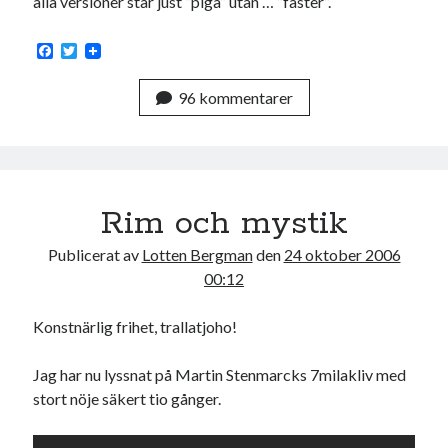
alla versioner står just ”piga” utan … ”faster”.
F
T
a
w
c
i
96 kommentarer
e
t
b
t
o
e
o
r
k
Rim och mystik
Publicerat av
Lotten Bergman
den
24 oktober 2006
00:12
Konstnärlig frihet, trallatjoho!
Jag har nu lyssnat på Martin Stenmarcks 7milakliv med
stort nöje säkert tio gånger.