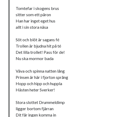
Tomtefar i skogens brus
sitter som ett päron
Han har inget eget hus
allt i sin stora näsa
Söt och blöt är sagans fé
Trollen är bjudna hit på té
Det lilla trollet! Pass för de!
Nu ska mormor bada
Väva och spinna natten lång
Prinsen är här i fjorton språng
Hopp och hipp och huppla
Hästen heter Sverker!
Stora slottet Drummeldimp
ligger bortom fjärran
Dit får ingen komma in