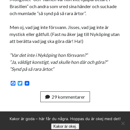
Brasilien” och andra som vred sina händer och suckade
och mumlade ”så synd på så rara ärtor”.
Men oj, vad jag inte försvann. Jisses, vad jag inte är
mystisk eller gåtfull. (Fast nu åker jag till Nyköping utan
att berätta vad jag ska göra där! Ha!)
”Var det inte i Nyköping hon försvann?”
”Ja, väldigt konstigt, vad skulle hon där och göra?”
”Synd på så rara ärtor.”
F
T
a
w
c
i
29 kommentarer
e
t
b
t
o
e
o
r
k
Kakor är goda – här får du några. Hoppas du är okej med det!
Kakor är okej.