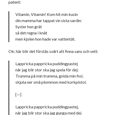
patent:
Den stora bloggläsarvärvsveckan
Godisbrödet från himlen
Vitamin, Vitamin! Kom hit min kusin
Köttfärslimpan på allas läppar
din mamma har tappat sin sista sardin:
Länkskolan
Syster hon grät
Lotten som Sommarpratare (i fantasin alltså: grupp på FB)
så det regna i knät
Vad ska du laga för mat idag? (Recept!)
men kjolen hon hade var vattentät.
Ok; här blir det förstås svårt att finna sans och vett:
Meta
Logga in
Lappricka pappricka puddingpastej
Flöde för inlägg
när jag blir stor ska jag spela för dej:
Flöde för kommentarer
Trumma på min trumma, gnida min fiol,
WordPress.org
skjuta ner små plommon med korkpistol.
[—]
Lappricka pappricka puddingpastej,
när jag blir stor ska jag gunga med dej
Pejpalla!