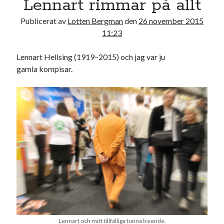
Lennart rimmar på allt
17
18
19
20
21
22
23
Publicerat av
Lotten Bergman
den
26 november 2015
24
25
26
27
28
29
30
11:23
31
Lennart Hellsing (1919–2015) och jag var ju
« jul
gamla kompisar.
Sök
Kategorier
Kategorier
Lennart och mitt tillfälliga tunnelseende.