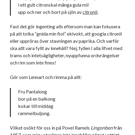
i ett gult citronskal många gula mil
upp och ner och bort på sjön av
citronil
.
Fast det gör ingenting alls eftersom man kan fokusera
på att tolka ”gnida min fiol” ekivokt, att googla citronil
eller uppröras över stavningen av paprika. Och varför
Swish: 070-8885542
ska allt vara fyllt av innehåll? Nej, fyllen I alla lifvet med
trams och intetsägligheter, nyuppfunna ordvrängelser
och rim som inte finns!
Gör som Lennart och rimma på allt:
Fru Pantalong
bor på en balkong
kokar till middag
rammelbuljong.
Vilket osökt för oss in på Povel Ramels
Lingonben
från
1957, som mig veterligen inte innehåller något vettigt