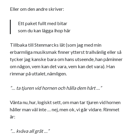
Eller om den andre skriver:
Ett paket fullt med bitar
som du kan lägga ihop här
Tillbaka till Stenmarcks låt (som jag med min
erbarmliga musiksmak finner ytterst trallvänlig eller så
tycker jag kanske bara om hans utseende, han påminner
om någon, vem kan det vara, vem kan det vara). Han
rimmar på uttalet, nämligen.
”… ta tjuren vid hornen och hålla dem hårt …”
Vänta nu, hur, logiskt sett, om man tar tjuren vid hornen
håller man väl inte … nej, men ok, vi går vidare. Rimmet
är:
”… kväva all gråt …”