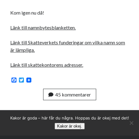
Kom igen nu då!
Länk till namnbytesblanketten.
Länk till Skatteverkets funderingar om vilka namn som
Swish: 070-8885542
är lämpliga.
Länk till skattekontorens adresser.
F
T
a
w
c
i
45 kommentarer
e
t
b
t
o
e
o
r
k
Kakor är goda – här får du några. Hoppas du är okej med det!
Kakor är okej.