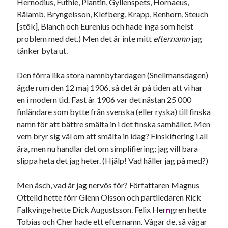
Hernodius, Futhie, Plantin, Gyllenspets, Hornaeus,
Etiketter
Rålamb, Bryngelsson, Klefberg, Krapp, Renhorn, Steuch
#blogg100
allmänbildning
[stök], Blanch och Eurenius och hade inga som helst
barn
problem med det.) Men det är inte mitt
efternamn
jag
barnen
basket
corona
bil
tänker byta ut.
död
film
England
fest
fotboll
Den förra lika stora namnbytardagen (
Snellmansdagen
)
jobb
historia
hotell
ägde rum den 12 maj 1906, så det är på tiden att vi har
en i modern tid. Fast år 1906 var det nästan 25 000
Julkalendern
Julkalenderfacit
finländare som bytte från svenska (eller ryska) till finska
namn för att bättre smälta in i det finska samhället. Men
julkalendern 2021
Julkalendern 2024
konst
vem bryr sig väl om att smälta in idag? Finskifiering i all
minne
kåseri
mat
Lund
lifvet
ära, men nu handlar det om simplifiering; jag vill bara
minnen
mode
musik
museum
slippa heta det jag heter. (Hjälp! Vad håller jag på med?)
nostalgi
ord
radio
recept
Men äsch, vad är jag nervös för? Författaren Magnus
resa
Ottelid hette förr Glenn Olsson och partiledaren Rick
skola
reklam
sekrutt
Falkvinge hette Dick Augustsson. Felix Her
n
gren hette
språk
sommar
Tobias och Cher hade ett efternamn. Vågar de, så vågar
språkpolis