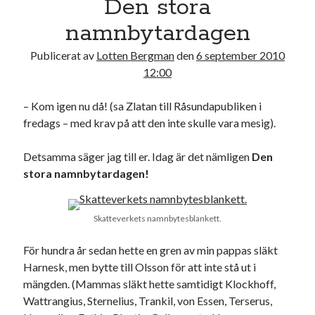
Den stora
17
18
19
20
21
22
23
namnbytardagen
24
25
26
27
28
29
30
Publicerat av
Lotten Bergman
den
6 september 2010
31
12:00
« jul
– Kom igen nu då! (sa Zlatan till Råsundapubliken i
fredags – med krav på att den inte skulle vara mesig).
Sök
Detsamma säger jag till er. Idag är det nämligen
Den
stora namnbytardagen!
Skatteverkets namnbytesblankett.
Kategorier
För hundra år sedan hette en gren av min pappas släkt
Kategorier
Harnesk, men bytte till Olsson för att inte stå ut i
mängden. (Mammas släkt hette samtidigt Klockhoff,
Wattrangius, Sternelius, Trankil, von Essen, Terserus,