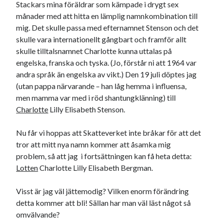
Stackars mina föräldrar som kämpade i drygt sex
Den stora bloggläsarvärvsveckan
månader med att hitta en lämplig namnkombination till
Godisbrödet från himlen
mig. Det skulle passa med efternamnet Stenson och det
Köttfärslimpan på allas läppar
skulle vara internationellt gångbart och framför allt
Länkskolan
skulle tilltalsnamnet Charlotte kunna uttalas på
Lotten som Sommarpratare (i fantasin alltså: grupp på FB)
engelska, franska och tyska. (Jo, förstår ni att 1964 var
Vad ska du laga för mat idag? (Recept!)
andra språk än engelska av vikt.) Den 19 juli döptes jag
(utan pappa närvarande – han låg hemma i influensa,
men mamma var med i röd shantungklänning) till
Meta
Charlotte
Lilly Elisabeth Stenson.
Logga in
Flöde för inlägg
Nu får vi hoppas att Skatteverket inte bråkar för att det
Flöde för kommentarer
tror att mitt nya namn kommer att åsamka mig
WordPress.org
problem, så att jag i fortsättningen kan få heta detta:
Lotten
Charlotte Lilly Elisabeth Bergman.
Visst är jag väl jättemodig? Vilken enorm förändring
detta kommer att bli! Sällan har man väl läst något så
Pejpalla!
omvälvande?