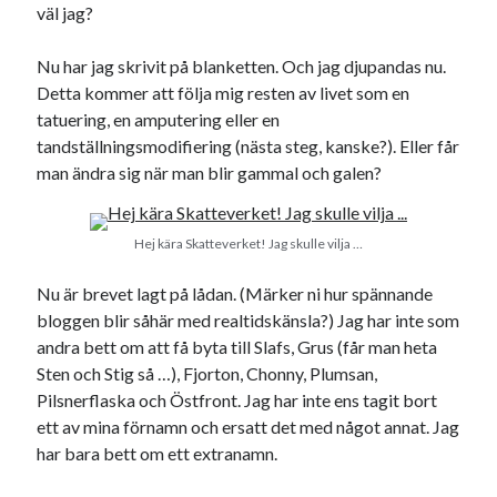
väl jag?
svenska
tåg
tips
Stockholm
USA
Nu har jag skrivit på blanketten. Och jag djupandas nu.
Detta kommer att följa mig resten av livet som en
tatuering, en amputering eller en
tandställningsmodifiering (nästa steg, kanske?). Eller får
Dessa har något gemensamt
man ändra sig när man blir gammal och galen?
Fantastiskt välformulerad moderecensent
Onödiga citattecken
Hej kära Skatteverket! Jag skulle vilja …
Nu är brevet lagt på lådan. (Märker ni hur spännande
Dessa har något helt annat gemensamt
bloggen blir såhär med realtidskänsla?) Jag har inte som
En amerikansk språkpolis
andra bett om att få byta till Slafs, Grus (får man heta
Fula biblioteksböcker
Sten och Stig så …), Fjorton, Chonny, Plumsan,
Pilsnerflaska och Östfront. Jag har inte ens tagit bort
ett av mina förnamn och ersatt det med något annat. Jag
Egna länkar
har bara bett om ett extranamn.
Bokstävlar & AI – mitt levebröd. Gå en kurs!