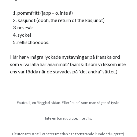
pommfritt (japp – o, inte å)
kasjunöt (oooh, the return of the kasjunöt)
nesesär
syckel
rellischööööös.
Här har vi några lyckade nystavningar på franska ord
som vi väl alla har anammat? (Särskilt som vi liksom inte
ens var födda när de stavades på ”det andra” sättet.)
Fauteuil, en färgglad sådan. Eller ”bunt” som man säger på tyska.
Inte en bureaucrate, inte alls.
Lieutenant Dan till vänster (medan han fortfarande kunde stå upprätt).