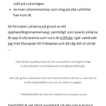
Etiketter
mitt på cykelvägen
en man i plommonstop som slog på alla cyklister
#blogg100
allmänbildning
barn
han kom åt.
barnen
basket
corona
bil
Så försvann cyklarna på grund av ett
död
film
England
fest
fotboll
upphandlingsmankemang, samtidigt som sparkcyklarna
åt upp trottoarerna som vore de
triffider
. Igår vandrade
jobb
historia
hotell
jag från Stureplan till Odenplan och då såg det ut så här
Julkalendern
Julkalenderfacit
…
julkalendern 2021
Julkalendern 2024
konst
Man tänker ju på kampen för de synskadade och lagom höga
minne
kåseri
mat
Lund
lifvet
trottoarkanter samt blippande övergångsställshjälp.
minnen
mode
musik
museum
Den där gröna cykeln kan man förresten fortfarande hyra, men den är
nostalgi
av lika hög kvalitet som t.ex. broddar av papper.
ord
radio
recept
resa
skola
reklam
sekrutt
– HÄÄÄÄÄÄÄR står den bra! tänkte förra hyrpersonen.
språk
sommar
språkpolis
Samtidigt är jag djupt avundsjuk på alla som kan hyra