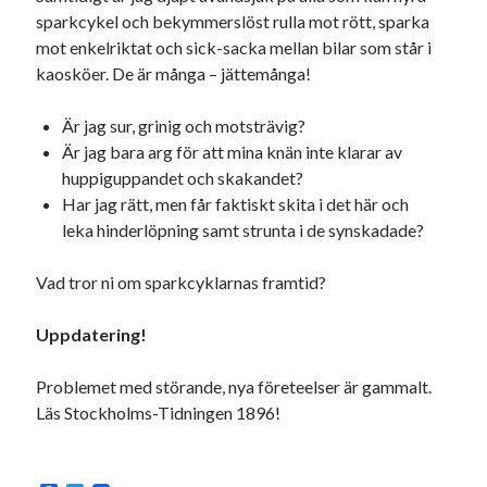
svenska
sparkcykel och bekymmerslöst rulla mot rött, sparka
tåg
tips
Stockholm
mot enkelriktat och sick-sacka mellan bilar som står i
USA
kaosköer. De är många – jättemånga!
Är jag sur, grinig och motsträvig?
Dessa har något gemensamt
Är jag bara arg för att mina knän inte klarar av
huppiguppandet och skakandet?
Fantastiskt välformulerad moderecensent
Har jag rätt, men får faktiskt skita i det här och
Onödiga citattecken
leka hinderlöpning samt strunta i de synskadade?
Vad tror ni om sparkcyklarnas framtid?
Dessa har något helt annat gemensamt
En amerikansk språkpolis
Uppdatering!
Fula biblioteksböcker
Problemet med störande, nya företeelser är gammalt.
Läs Stockholms-Tidningen 1896!
Egna länkar
Bokstävlar & AI – mitt levebröd. Gå en kurs!