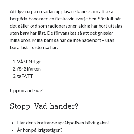
Att lyssna på en sådan uppläsare känns som att åka
bergådalbana med en flaska vin i varje ben. Särskilt när
det gäller ord som radiopersonen aldrig har hört uttalas,
utan bara har läst. De förvanskas så att det gnisslar i
mina öron. Mina barn sa när de inte hade hört – utan
Swish: 070-8885542
bara läst – orden så här:
VÄSENtligt
förBIfarten
taFATT
Upprörande va?
Stopp! Vad händer?
Har den skrattande språkpolisen blivit galen?
Är hon på krigsstigen?