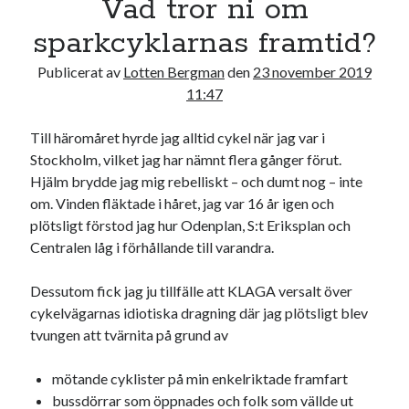
Vad tror ni om
17
18
19
20
21
22
23
sparkcyklarnas framtid?
24
25
26
27
28
29
30
Publicerat av
Lotten Bergman
den
23 november 2019
31
11:47
« jul
Till häromåret hyrde jag alltid cykel när jag var i
Stockholm, vilket jag har nämnt flera gånger förut.
Sök
Hjälm brydde jag mig rebelliskt – och dumt nog – inte
om. Vinden fläktade i håret, jag var 16 år igen och
plötsligt förstod jag hur Odenplan, S:t Eriksplan och
Centralen låg i förhållande till varandra.
Dessutom fick jag ju tillfälle att KLAGA versalt över
Kategorier
cykelvägarnas idiotiska dragning där jag plötsligt blev
Kategorier
tvungen att tvärnita på grund av
mötande cyklister på min enkelriktade framfart
bussdörrar som öppnades och folk som vällde ut