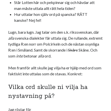
Står Lotten här och pekpinnar sig och hävdar att
man måste uttala allt rätt hela tiden?
Hur uttalar hon själv ord på spanska? RÄTT
kanske? Nej fel!
Lugn, bara lugn. Jag talar om den s.k. rikssvenskan, där
alla
svenska dialekter får uttala sig. De rullande, extremt
tydliga R:en norr om Polcirkeln och de nästan osynliga
R:en i Småland. Samt de skorrande i
Skåre
Skåne. Och
som
inte
betonar
alla
ord.
Men framför allt skulle jag vilja ha er hjälp med ord som
faktiskt inte uttalas som de stavas. Konkret:
Vilka ord skulle ni vilja ha
nystavning på?
Jag röstar för