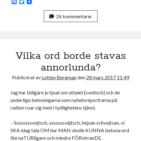
F
T
Den stora bloggläsarvärvsveckan
a
w
c
i
Godisbrödet från himlen
26 kommentarer
e
t
Köttfärslimpan på allas läppar
b
t
o
e
Länkskolan
o
r
Lotten som Sommarpratare (i fantasin alltså: grupp på FB)
k
Vad ska du laga för mat idag? (Recept!)
Vilka ord borde stavas
annorlunda?
Meta
Logga in
Publicerat av
Lotten Bergman
den
28 mars 2017 11:49
Flöde för inlägg
Flöde för kommentarer
Jag har tidigare ju tjoat om uttalet [sveitsch] och de
WordPress.org
underliga betoningarna som nyhetsreportrarna på
radion roar sig med i tydlighetens tjänst.
– Ssssssssvejtsch, sssssssväjtsch, hejsan schvejtsan, vi
SKA idag tala OM hur MAN skulle KUNNA betona ord
lite naTURligare och mindre FÖRvirranDE.
Pejpalla!