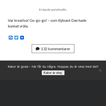
En bandy-portefeuille.
Var kreativa! Go-go-go! – som löjtnant Dan hade
kunnat vråla.
F
T
a
w
c
i
132 kommentarer
e
t
b
t
o
e
o
r
k
Kakor är goda – här får du några. Hoppas du är okej med det!
Kakor är okej.
Rulla
till
toppen