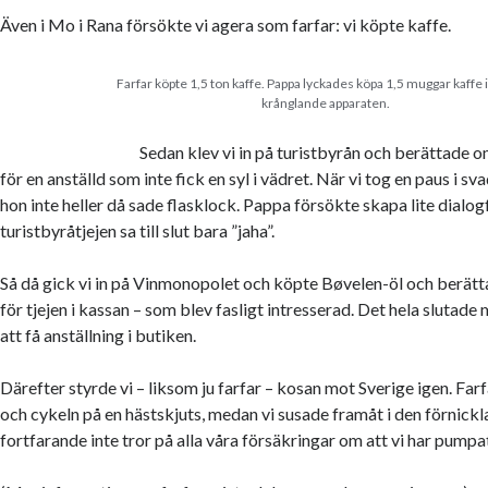
Även i Mo i Rana försökte vi agera som farfar: vi köpte kaffe.
Farfar köpte 1,5 ton kaffe. Pappa lyckades köpa 1,5 muggar kaffe 
krånglande apparaten.
Sedan klev vi in på turistbyrån och berättade 
för en anställd som inte fick en syl i vädret. När vi tog en paus i sva
hon inte heller då sade flasklock. Pappa försökte skapa lite dialog
turistbyråtjejen sa till slut bara ”jaha”.
Så då gick vi in på Vinmonopolet och köpte Bøvelen-öl och berät
för tjejen i kassan – som blev fasligt intresserad. Det hela slutad
att få anställning i butiken.
Därefter styrde vi – liksom ju farfar – kosan mot Sverige igen. Farf
och cykeln på en hästskjuts, medan vi susade framåt i den förnick
fortfarande inte tror på alla våra försäkringar om att vi har pumpat