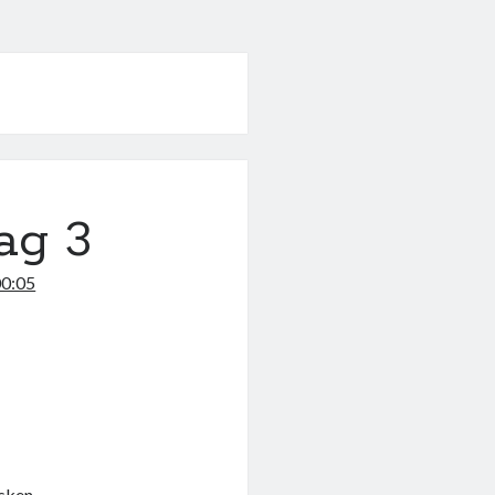
dag 3
00:05
lsken