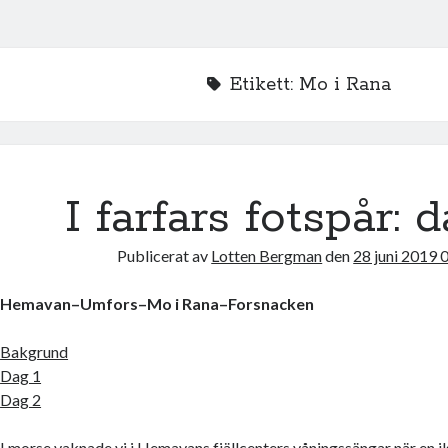
Etikett:
Mo i Rana
I farfars fotspår: 
Publicerat av
Lotten Bergman
den
28 juni 2019 
Hemavan–Umfors–Mo i Rana–Forsnacken
Bakgrund
Dag 1
Dag 2
I morse vaknade vi i Hemavans fjällcenters våningssängar när en i