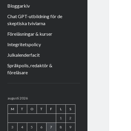
Bloggarkiv
Chat GPT-utbildning för de
skeptiska tvivlarna
Föreläsningar & kurser
Integritetspolicy
Julkalenderfacit
Språkpolis, redaktör &
föreläsare
Sidopanel
augusti 2026
M
T
O
T
F
L
S
1
2
3
4
5
6
7
8
9