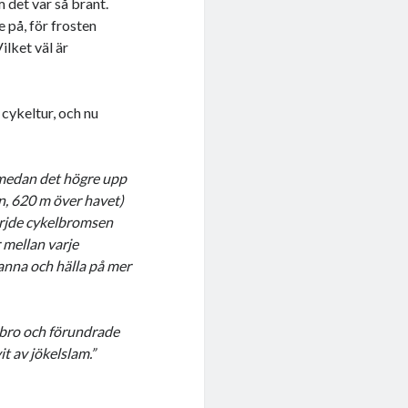
 det var så brant.
e på, för frosten
Vilket väl är
cykeltur, och nu
t, medan det högre upp
n, 620 m över havet)
mörjde cykelbromsen
r mellan varje
anna och hälla på mer
n bro och förundrade
it av jökelslam.”