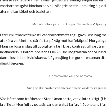
vandrarhemsgäst klockan halv sju slängde bestick omkring sig o
åter mellan köket och toaletten.
Men vi blev bara glada: upp å hoppa! Städa och fixa! Tjolaho
Efter en utmärkt frukost i vandrarhemmets regi, gav vi oss iväg 
att köra via Umfors, där farfar på väg mot kaffeköpet i Norge bytte
Hans seriösa anslag till uppgiften står i bjärt kontrast till vårt tram
lanthandeln i Umfors, spelades Lili & Susie i högtalarna och vi kunde
dansa loss bland kyldiskarna. Någon sjöng i en gurka, en annan tit
djupt i ögonen.
– Oh mama can’t you see, oh mama …
Nudging: alla tomater stod placerade precis vid de frysta gröns
Vad båten som trafikerade Stor-Uman hette, vet vi inte riktigt. (U
kraftigt.) Men full av potatis var den enligt farfar. Någonstans i fa