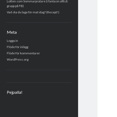
Lotten som Sommarpratare (i fantasin alltså:
grupp på FB)
Vad ska du laga för mat idag? (Recept!)
Meta
Logga in
Flöde för inlägg
Flöde för kommentarer
WordPress.org
Pejpalla!