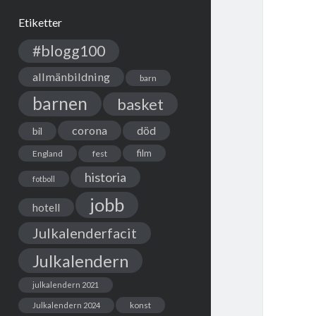
Etiketter
#blogg100
allmänbildning
barn
barnen
basket
corona
död
bil
film
England
fest
historia
fotboll
jobb
hotell
Julkalenderfacit
Julkalendern
julkalendern 2021
Julkalendern 2024
konst