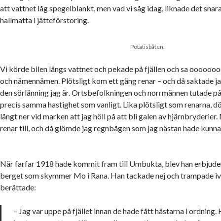
att vattnet låg spegelblankt, men vad vi såg idag, liknade det snar
hallmatta i jätteförstoring.
Potatisbåten.
Vi körde bilen längs vattnet och pekade på fjällen och sa ooooooo
och nämennämen. Plötsligt kom ett gäng renar – och då saktade jag
den sörlänning jag är. Ortsbefolkningen och norrmännen tutade på
precis samma hastighet som vanligt. Lika plötsligt som renarna, 
långt ner vid marken att jag höll på att bli galen av hjärnbryderie
renar till, och då glömde jag regnbågen som jag nästan hade kunn
När farfar 1918 hade kommit fram till Umbukta, blev han erbjude
berget som skymmer Mo i Rana. Han tackade nej och trampade ivä
berättade:
– Jag var uppe på fjället innan de hade fått hästarna i ordning