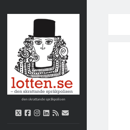
Lotten
den skrattande språkpolisen
twitter
facebook
instagram
linkedin
rss
e-
post