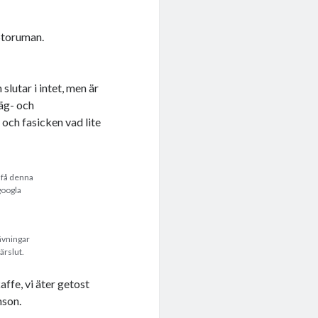
 Storuman.
slutar i intet, men är
väg- och
 och fasicken vad lite
t få denna
googla
ävningar
ärslut.
affe, vi äter getost
nson.