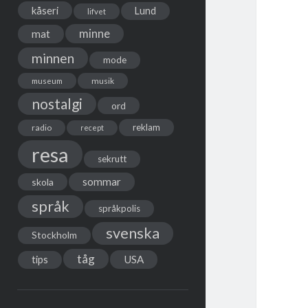
kåseri
Lund
lifvet
minne
mat
minnen
mode
musik
museum
nostalgi
ord
reklam
radio
recept
resa
sekrutt
sommar
skola
språk
språkpolis
svenska
Stockholm
tåg
USA
tips