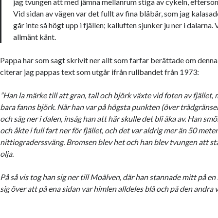
jag tvungen att med jämna mellanrum stiga av cykeln, eftersom
Vid sidan av vägen var det fullt av fina blåbär, som jag kalasad
går inte så högt upp i fjällen; kalluften sjunker ju ner i dalarna. 
allmänt känt.
Pappa har som sagt skrivit ner allt som farfar berättade om denna 
citerar jag pappas text som utgår ifrån rullbandet från 1973:
”Han la märke till att gran, tall och björk växte vid foten av fjälle
bara fanns björk. När han var på högsta punkten (över trädgränse
och såg ner i dalen, insåg han att här skulle det bli åka av. Han s
och åkte i full fart ner för fjället, och det var aldrig mer än 50 mete
nittiograderssväng. Bromsen blev het och han blev tvungen att st
olja.
På så vis tog han sig ner till Moälven, där han stannade mitt på e
sig över att på ena sidan var himlen alldeles blå och på den andra v