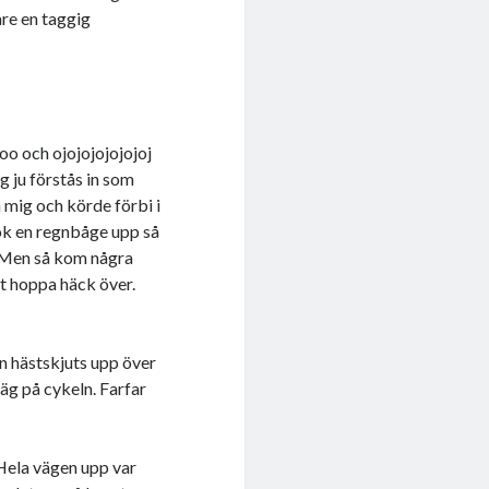
are en taggig
oo och ojojojojojojoj
 ju förstås in som
 mig och körde förbi i
dök en regnbåge upp så
r. Men så kom några
at hoppa häck över.
n hästskjuts upp över
g på cykeln. Farfar
. Hela vägen upp var