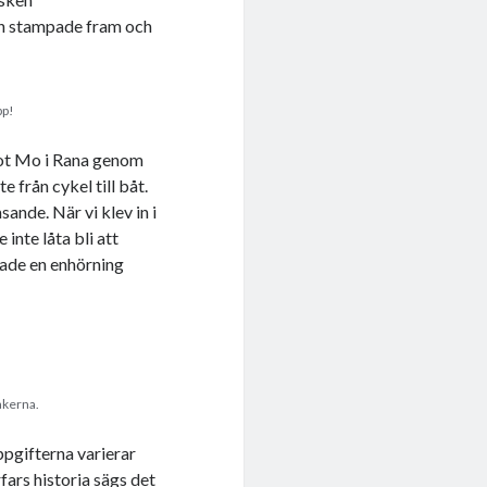
ch stampade fram och
pp!
mot Mo i Rana genom
 från cykel till båt.
sande. När vi klev in i
 inte låta bli att
tade en enhörning
akerna.
ppgifterna varierar
rfars historia sägs det