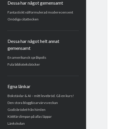
Dessa har något gemensamt
Fantastiskt välformulerad moderecensent
Onödiga citattecken
Dessa har något helt annat
gemensamt
En amerikansk språkpolis
Fula biblioteksböcker
Egna länkar
Bokstävlar & AI – mitt levebröd. Gå en kurs!
Den stora bloggläsarvärvsveckan
Godisbrödet från himlen
Köttfärslimpan på allas läppar
Länkskolan