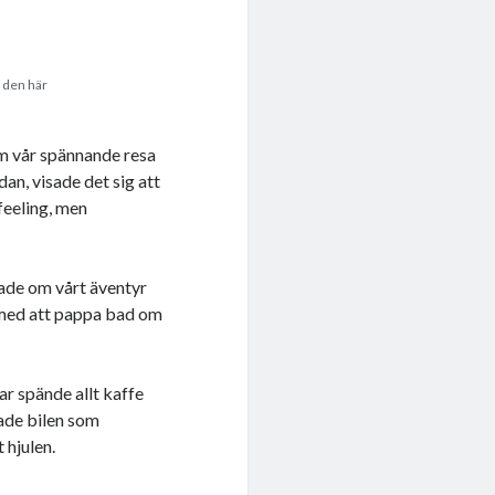
i den här
om vår spännande resa
dan, visade det sig att
feeling, men
tade om vårt äventyr
e med att pappa bad om
ar spände allt kaffe
lade bilen som
 hjulen.