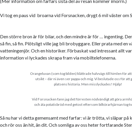
(Mer information om farfars sista del av resan kommer imorrn.)
Vi tog en paus vid broarna vid Forsnacken, drygt 6 mil väster om
Den större bron är för bilar, och den mindre är för … ingenting. Den 
så fin, så fin. Plötsligt ville jag bli brobyggare. Eller prata med en 
vatteningenjör. Och en historiker. Förbaskat vad intressant allt var
information vi lyckades skrapa fram via mobiltelefonerna.
Orangeluvan (som tog bilden) klättrade halvvägs till himlen för at
utsikt – där ni även ser pappa och mig. Vi beslutade oss för att 
platsens historia. Men misslyckades! Hjälp!
Vid Forsnacken fann jag det förresten nödvändigt att göra armh
och äta potatisbröd med getost eftersom bilkörarhjärnan tog tv
Så nu har vi detta gemensamt med farfar: vi är trötta, vi släpar på k
och rör oss än hit, än dit. Och somliga av oss heter fortfarande Ste