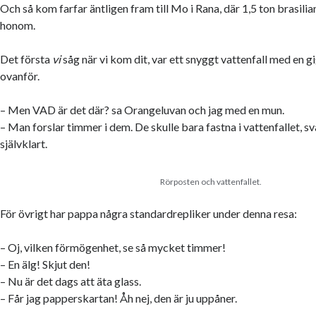
Och så kom farfar äntligen fram till Mo i Rana, där 1,5 ton brasili
honom.
Det första
vi
såg när vi kom dit, var ett snyggt vattenfall med en g
ovanför.
– Men VAD är det där? sa Orangeluvan och jag med en mun.
– Man forslar timmer i dem. De skulle bara fastna i vattenfallet, 
självklart.
Rörposten och vattenfallet.
För övrigt har pappa några standardrepliker under denna resa:
– Oj, vilken förmögenhet, se så mycket timmer!
– En älg! Skjut den!
– Nu är det dags att äta glass.
– Får jag papperskartan! Åh nej, den är ju uppåner.