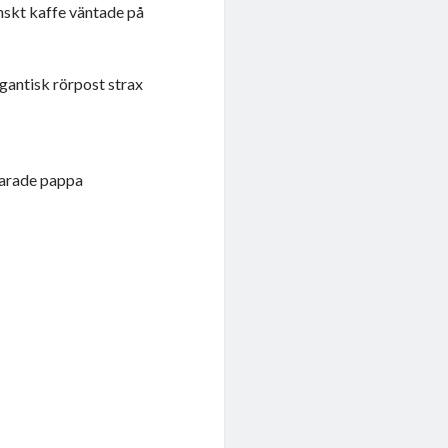
anskt kaffe väntade på
igantisk rörpost strax
svarade pappa