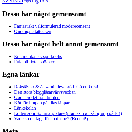
svenska
tåg
USA
tips
Dessa har något gemensamt
Fantastiskt välformulerad moderecensent
Onödiga citattecken
Dessa har något helt annat gemensamt
En amerikansk språkpolis
Fula biblioteksböcker
Egna länkar
Bokstävlar & AI – mitt levebröd. Gå en kurs!
Den stora bloggläsarvärvsveckan
Godisbrödet från himlen
Köttfärslimpan på allas läppar
Länkskolan
Lotten som Sommarpratare (i fantasin alltså: grupp på FB)
Vad ska du laga för mat idag? (Recept!)
Meta