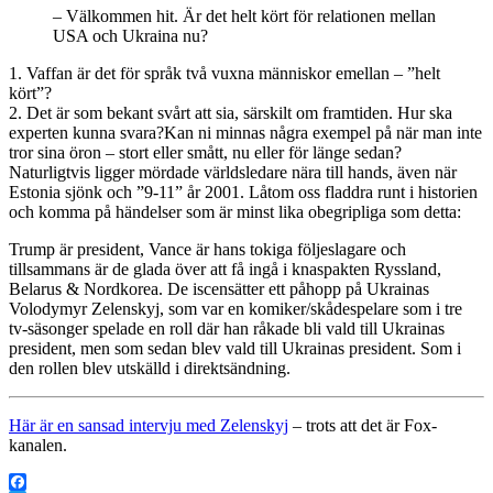
– Välkommen hit. Är det helt kört för relationen mellan
USA och Ukraina nu?
1. Vaffan är det för språk två vuxna människor emellan – ”helt
kört”?
2. Det är som bekant svårt att sia, särskilt om framtiden. Hur ska
experten kunna svara?
Kan ni minnas några exempel på när man inte
tror sina öron – stort eller smått, nu eller för länge sedan?
Naturligtvis ligger mördade världsledare nära till hands, även när
Estonia sjönk och ”9-11” år 2001. Låtom oss fladdra runt i historien
och komma på händelser som är minst lika obegripliga som detta:
Trump är president, Vance är hans tokiga följeslagare och
tillsammans är de glada över att få ingå i knaspakten Ryssland,
Belarus & Nordkorea. De iscensätter ett påhopp på Ukrainas
Volodymyr Zelenskyj, som var en komiker/skådespelare som i tre
tv-säsonger spelade en roll där han råkade bli vald till Ukrainas
president, men som sedan blev vald till Ukrainas president. Som i
den rollen blev utskälld i direktsändning.
Här är en sansad intervju med Zelenskyj
– trots att det är Fox-
kanalen.