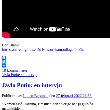
Bonuslänk:
Intressant redogörelse för Edisons kamouflageförsök.
Facebook
Twitter
18 kommentarer
Jävla Putin: en intervju
Jävla Putin: en intervju
Publicerat av
Lotten Bergman
den
27 februari 2022 21:56
”Nämen asså Ukraina, Brasilien och Sverige har ju gulblåa
matchkläder.”