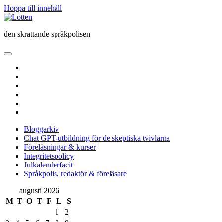
Hoppa till innehåll
Lotten
den skrattande språkpolisen
öppna
primär
twitter
meny
facebook
instagram
linkedin
rss
e-
post
Bloggarkiv
Chat GPT-utbildning för de skeptiska tvivlarna
Föreläsningar & kurser
Integritetspolicy
Julkalenderfacit
Språkpolis, redaktör & föreläsare
Sidopanel
augusti 2026
M
T
O
T
F
L
S
1
2