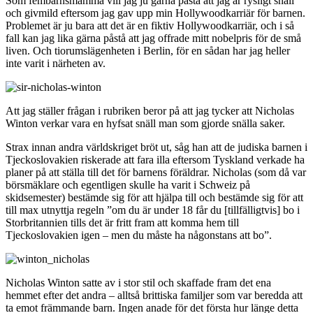
Som fembarnsmamma vill jag ju gärna påstå att jag är rysligt snäll
och givmild eftersom jag gav upp min Hollywoodkarriär för barnen.
Problemet är ju bara att det är en fiktiv Hollywoodkarriär, och i så
fall kan jag lika gärna påstå att jag offrade mitt nobelpris för de små
liven. Och tiorumslägenheten i Berlin, för en sådan har jag heller
inte varit i närheten av.
Att jag ställer frågan i rubriken beror på att jag tycker att Nicholas
Winton verkar vara en hyfsat snäll man som gjorde snälla saker.
Strax innan andra världskriget bröt ut, såg han att de judiska barnen i
Tjeckoslovakien riskerade att fara illa eftersom Tyskland verkade ha
planer på att ställa till det för barnens föräldrar. Nicholas (som då var
börsmäklare och egentligen skulle ha varit i Schweiz på
skidsemester) bestämde sig för att hjälpa till och bestämde sig för att
till max utnyttja regeln ”om du är under 18 får du [tillfälligtvis] bo i
Storbritannien tills det är fritt fram att komma hem till
Tjeckoslovakien igen – men du måste ha någonstans att bo”.
Nicholas Winton satte av i stor stil och skaffade fram det ena
hemmet efter det andra – alltså brittiska familjer som var beredda att
ta emot främmande barn. Ingen anade för det första hur länge detta