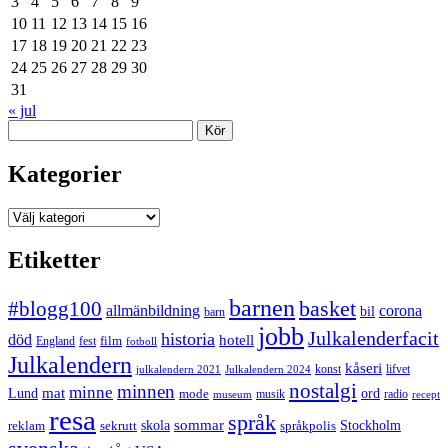
3
4
5
6
7
8
9
10
11
12
13
14
15
16
17
18
19
20
21
22
23
24
25
26
27
28
29
30
31
« jul
Sök
Kategorier
Kategorier
Etiketter
barnen
#blogg100
basket
allmänbildning
corona
bil
barn
jobb
Julkalenderfacit
historia
död
hotell
England
fest
film
fotboll
Julkalendern
kåseri
julkalendern 2021
Julkalendern 2024
konst
lifvet
nostalgi
minnen
minne
mat
Lund
mode
ord
musik
radio
museum
recept
resa
språk
sommar
reklam
sekrutt
skola
språkpolis
Stockholm