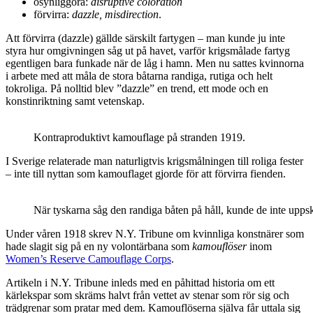
osynliggöra:
disruptive coloration
förvirra:
dazzle, misdirection
.
Att förvirra (dazzle) gällde särskilt fartygen – man kunde ju inte
styra hur omgivningen såg ut på havet, varför krigsmålade fartyg
egentligen bara funkade när de låg i hamn. Men nu sattes kvinnorna
i arbete med att måla de stora båtarna randiga, rutiga och helt
tokroliga. På nolltid blev ”dazzle” en trend, ett mode och en
konstinriktning samt vetenskap.
Kontraproduktivt kamouflage på stranden 1919.
I Sverige relaterade man naturligtvis krigsmålningen till roliga fester
– inte till nyttan som kamouflaget gjorde för att förvirra fienden.
När tyskarna såg den randiga båten på håll, kunde de inte upps
Under våren 1918 skrev N.Y. Tribune om kvinnliga konstnärer som
hade slagit sig på en ny volontärbana som
kamouflöser
inom
Women’s Reserve Camouflage Corps
.
Artikeln i N.Y. Tribune inleds med en påhittad historia om ett
kärlekspar som skräms halvt från vettet av stenar som rör sig och
trädgrenar som pratar med dem. Kamouflöserna själva får uttala sig