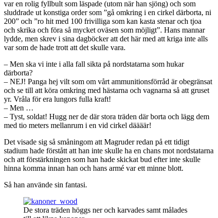
var en rolig fyllbult som läspade (utom när han sjöng) och som
sluddrade ut konstiga order som ”gå omkring i en cirkel därborta, ni
200” och ”ro hit med 100 frivilliga som kan kasta stenar och tjoa
och skrika och föra så mycket oväsen som möjligt”. Hans mannar
lydde, men skrev i sina dagböcker att det här med att kriga inte alls
var som de hade trott att det skulle vara.
– Men ska vi inte i alla fall sikta på nordstatarna som hukar
därborta?
– NEJ! Panga hej vilt som om vårt ammunitionsförråd är obegränsat
och se till att köra omkring med hästarna och vagnarna så att gruset
yr. Vråla för era lungors fulla kraft!
– Men …
– Tyst, soldat! Hugg ner de där stora träden där borta och lägg dem
med tio meters mellanrum i en vid cirkel däääär!
Det visade sig så småningom att Magruder redan på ett tidigt
stadium hade förstått att han inte skulle ha en chans mot nordstatarna
och att förstärkningen som han hade skickat bud efter inte skulle
hinna komma innan han och hans armé var ett minne blott.
Så han använde sin fantasi.
De stora träden höggs ner och karvades samt målades