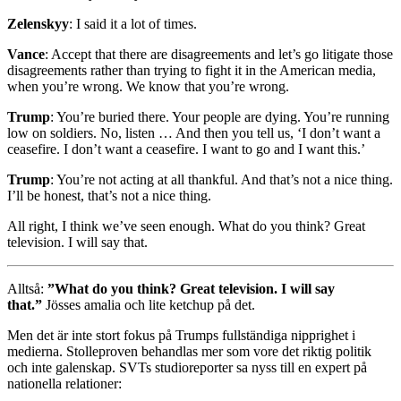
Zelenskyy
: I said it a lot of times.
Vance
: Accept that there are disagreements and let’s go litigate those
disagreements rather than trying to fight it in the American media,
when you’re wrong. We know that you’re wrong.
Trump
: You’re buried there. Your people are dying. You’re running
low on soldiers. No, listen … And then you tell us, ‘I don’t want a
ceasefire. I don’t want a ceasefire. I want to go and I want this.’
Trump
: You’re not acting at all thankful. And that’s not a nice thing.
I’ll be honest, that’s not a nice thing.
All right, I think we’ve seen enough. What do you think? Great
television. I will say that.
Alltså:
”What do you think? Great television. I will say
that.”
Jösses amalia och lite ketchup på det.
Men det är inte stort fokus på Trumps fullständiga nipprighet i
medierna. Stolleproven behandlas mer som vore det riktig politik
och inte galenskap. SVTs studioreporter sa nyss till en expert på
nationella relationer: