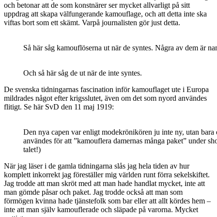
och betonar att de som konstnärer ser mycket allvarligt på sitt
uppdrag att skapa välfungerande kamouflage, och att detta inte ska
viftas bort som ett skämt. Varpå journalisten gör just detta.
Så här såg kamouflöserna ut när de syntes. Några av dem är 
Och så här såg de ut när de inte syntes.
De svenska tidningarnas fascination inför kamouflaget ute i Europa
mildrades något efter krigsslutet, även om det som nyord användes
flitigt. Se här SvD den 11 maj 1919:
Den nya capen var enligt modekrönikören ju inte ny, utan bara
användes för att ”kamouflera damernas många paket” under shopp
talet!)
När jag läser i de gamla tidningarna slås jag hela tiden av hur
komplett inkorrekt jag föreställer mig världen runt förra sekelskiftet.
Jag trodde att man skröt med att man hade handlat mycket, inte att
man gömde påsar och paket. Jag trodde också att man som
förmögen kvinna hade tjänstefolk som bar eller att allt kördes hem –
inte att man själv kamouflerade och släpade på varorna. Mycket