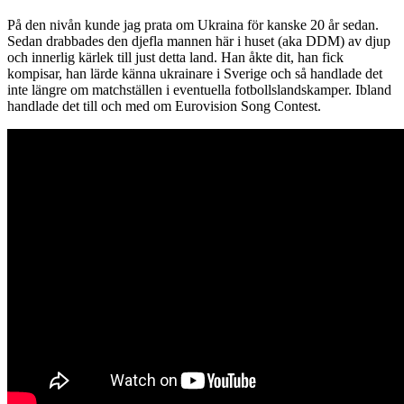
På den nivån kunde jag prata om Ukraina för kanske 20 år sedan.
Sedan drabbades den djefla mannen här i huset (aka DDM) av djup
och innerlig kärlek till just detta land. Han åkte dit, han fick
kompisar, han lärde känna ukrainare i Sverige och så handlade det
inte längre om matchställen i eventuella fotbollslandskamper. Ibland
handlade det till och med om Eurovision Song Contest.