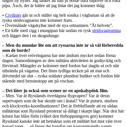
någon ny nyhet. Jag tänker att han ju borde bära slipover och röka
pipa. Äsch, det är bättre att jag listar det jag kommer ihåg:
•
Civilister
går ut och ställer sig helt sonika i vägbanan så att de
ryska stridsvagnarna inte kommer fram.
• Övermålade vägskyltar med de nya ortnamnen ”Åt helvete”.
• En kille med cigg i mungipan bär undan en rysk
stridsvagnsmina
och lägger den i en skogsdunge.
– Men du mumlar lite om att ryssarna inte är så väl förberedda
som de borde?
– Kartan över erövringarna har inte ändrats mycket sedan första
dagen. Samordningen av den militära aktiviteten är godtycklig och
förvirrad. Mängder av kolonner med fordon har slagits ut och står
utbrända på vägarna. Det finns tydliga tecken på att mat och
drivmedel tar slut – ryska soldater plundrar butiker och fordon blir
stående med bensinstopp ute på vischan.
– Det låter ju också som scener ur en apokalyptisk film.
– Men. Var är Rysslands överlägsna flygvapen? Var är deras
supervapen som de har skrutit om i åratal? Var är putsen, studsen
och klockverks-koordinationen? Det är förbluffande att en sådan
militärstat som Ryssland presterar så dåligt i skarpt läge. När den här
krisen har blåst förbi (vilket den förhoppningsvis gör) kommer
Ryssland kanske inte att betraktas som ett militärt hot mot väst över
huvud taget … så länge det handlar om konventionella vapen.