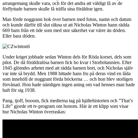
arrangemang skulle vara, och för det andra att väldigt få av de
förflyttade barnen skulle få träffa sina föräldrar igen.
Man förde noggrann bok över barnen med foton, namn och datum
och kunde därför till slut räkna ut att Nicholas Winton hann rädda
669 barn från ett öde som med stor säkerhet var värre än döden.
Eller bara döden.
Under kriget jobbade sedan Winton dels för Röda korset, dels som
pilot. De då föräldralösa barnen fick bo kvar i Storbritannien. Efter
1945 glömdes arbetet med att rädda barnen bort, och Nicholas själv
var inte så brydd. Men 1988 hittade hans fru på deras vind en låda
som innehöll de noggrant förda böckerna … och hon blev storligen
förvånad. Hon hade nämligen ingen aning om vad hennes man hade
haft för sig 1938.
Pang, tjoff, booom, fick medierna tag på hjältehistorien och ”That’s
Life” gjorde ett tv-program om honom. Här är ett klipp som visar
hur Nicholas Winton överraskas: