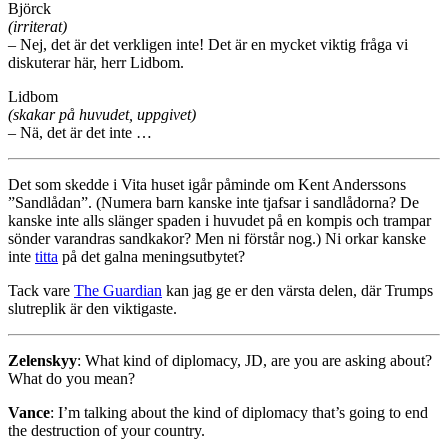
Björck
(irriterat)
– Nej, det är det verkligen inte! Det är en mycket viktig fråga vi
diskuterar här, herr Lidbom.
Lidbom
(skakar på huvudet, uppgivet)
– Nä, det är det inte …
Det som skedde i Vita huset igår påminde om Kent Anderssons
”Sandlådan”. (Numera barn kanske inte tjafsar i sandlådorna? De
kanske inte alls slänger spaden i huvudet på en kompis och trampar
sönder varandras sandkakor? Men ni förstår nog.) Ni orkar kanske
inte
titta
på det galna meningsutbytet?
Tack vare
The Guardian
kan jag ge er den värsta delen, där Trumps
slutreplik är den viktigaste.
Zelenskyy
: What kind of diplomacy, JD, are you are asking about?
What do you mean?
Vance
: I’m talking about the kind of diplomacy that’s going to end
the destruction of your country.