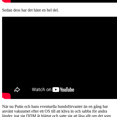
Sedan dess har det hänt en hel del.
När nu Putin och hans eventuella bundsförvanter än en gång har
använt vakuumet efter ett OS till att kliva in och sabba för andra
länder, tog sig DDM åt hjärtat och satte sig att läsa allt om det som