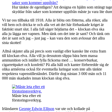
Hur tänkte de egentligen? Att designa en hjälm som strängt tage
skyddar från saker som kommer uppifrån måste ju vara lite dum
Vi tar oss tillbaka till 1918. Alla är blöta om fötterna, alla röker, alla
vill hem och dricka te och alla vet att det här förbaskade kriget är
faktiskt snart slut. I alla fall säger höjdarna det – klockan elva ska
alla ju lägga ner vapnen. Men tänk om det inte är sant? Och tänk om
det är sant och jag – just jag – kan vara den som avlossar det allra
sista skottet!
Alltså skjuter alla på precis som vanligt eller kanske lite extra fram
till klockan elva. Alla vill ju dessutom slippa bära hem massa
ammunition och istället fylla fickorna med … konservburkar,
cigarrettpaket och konfetti? På alla håll och kanter förberedde sig de
olika arméerna också för eventuella luringar som inte alls tänkte
respektera vapenstilleståndet. Därför dog nästan 3 000 män och 11
000 män skadades innan klockan slog elva.
Måste leta efter ett
förstoringsverktyg.
Irländaren
George Edwin Ellison
var ute och kollade på