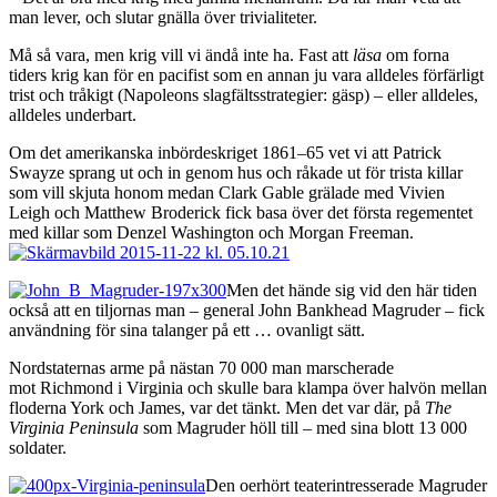
man lever, och slutar gnälla över trivialiteter.
Må så vara, men krig vill vi ändå inte ha. Fast att
läsa
om forna
tiders krig kan för en pacifist som en annan ju vara alldeles förfärligt
trist och tråkigt (Napoleons slagfältsstrategier: gäsp) – eller alldeles,
alldeles underbart.
Om det amerikanska inbördeskriget 1861–65 vet vi att Patrick
Swayze sprang ut och in genom hus och råkade ut för trista killar
som vill skjuta honom medan Clark Gable grälade med Vivien
Leigh och Matthew Broderick fick basa över det första regementet
med killar som Denzel Washington och Morgan Freeman.
Men det hände sig vid den här tiden
också att en tiljornas man – general John Bankhead Magruder – fick
användning för sina talanger på ett … ovanligt sätt.
Nordstaternas arme på nästan 70 000 man marscherade
mot Richmond i Virginia och skulle bara klampa över halvön mellan
floderna York och James, var det tänkt. Men det var där, på
The
Virginia Peninsula
som Magruder höll till – med sina blott 13 000
soldater.
Den oerhört teaterintresserade Magruder