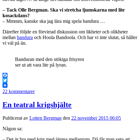
– Tack Olle Bergman. Ska vi stretcha ljumskarna med lite
kosackdans?
– Mmmm, kanske ska jag lära mig spela bandura …
Därefter följde en förvirrad diskussion om likheter och olikheter
mellan
bandura
och Hoola Bandoola. Och har vi inte slutat, så håller
vi väl på än.
Banduran med den stökiga frisyren
ser ut att vara lite på lyran.
Facebook
Twitter
22 kommentarer
En teatral krigshjälte
Publicerat av
Lotten Bergman
den
22 november 2015 06:05
Någon sa:
– Det är bra med krig med jämna mellanrum. Då får man veta att