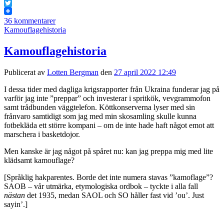
Facebook
Twitter
36 kommentarer
Kamouflagehistoria
Kamouflagehistoria
Publicerat av
Lotten Bergman
den
27 april 2022 12:49
I dessa tider med dagliga krigsrapporter från Ukraina funderar jag på
varför jag inte ”preppar” och investerar i spritkök, vevgrammofon
samt trådbunden väggtelefon. Köttkonserverna lyser med sin
frånvaro samtidigt som jag med min skosamling skulle kunna
fotbekläda ett större kompani – om de inte hade haft något emot att
marschera i basketdojor.
Men kanske är jag något på spåret nu: kan jag preppa mig med lite
klädsamt kamouflage?
[Språklig hakparentes. Borde det inte numera stavas ”kamoflage”?
SAOB – vår utmärka, etymologiska ordbok – tyckte i alla fall
nästan
det 1935, medan SAOL och SO håller fast vid ’ou’. Just
sayin’.]