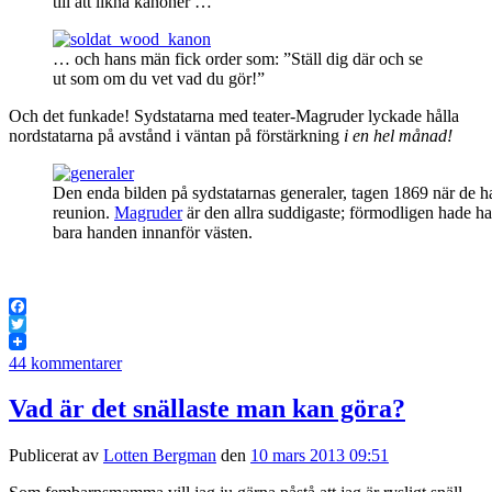
till att likna kanoner …
… och hans män fick order som: ”Ställ dig där och se
ut som om du vet vad du gör!”
Och det funkade! Sydstatarna med teater-Magruder lyckade hålla
nordstatarna på avstånd i väntan på förstärkning
i en hel månad!
Den enda bilden på sydstatarnas generaler, tagen 1869 när de h
reunion.
Magruder
är den allra suddigaste; förmodligen hade h
bara handen innanför västen.
Facebook
Twitter
44 kommentarer
Vad är det snällaste man kan göra?
Publicerat av
Lotten Bergman
den
10 mars 2013 09:51