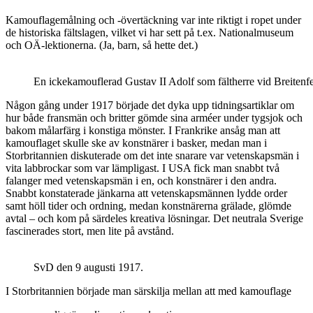
Kamouflagemålning och -övertäckning var inte riktigt i ropet under
de historiska fältslagen, vilket vi har sett på t.ex. Nationalmuseum
och OÄ-lektionerna. (Ja, barn, så hette det.)
En ickekamouflerad Gustav II Adolf som fältherre vid Breitenf
Någon gång under 1917 började det dyka upp tidningsartiklar om
hur både fransmän och britter gömde sina arméer under tygsjok och
bakom målarfärg i konstiga mönster. I Frankrike ansåg man att
kamouflaget skulle ske av konstnärer i basker, medan man i
Storbritannien diskuterade om det inte snarare var vetenskapsmän i
vita labbrockar som var lämpligast. I USA fick man snabbt två
falanger med vetenskapsmän i en, och konstnärer i den andra.
Snabbt konstaterade jänkarna att vetenskapsmännen lydde order
samt höll tider och ordning, medan konstnärerna grälade, glömde
avtal – och kom på särdeles kreativa lösningar. Det neutrala Sverige
fascinerades stort, men lite på avstånd.
SvD den 9 augusti 1917.
I Storbritannien började man särskilja mellan att med kamouflage