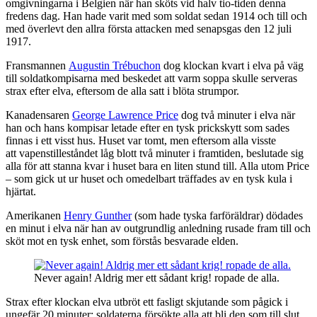
omgivningarna i Belgien när han sköts vid halv tio-tiden denna
fredens dag. Han hade varit med som soldat sedan 1914 och till och
med överlevt den allra första attacken med senapsgas den 12 juli
1917.
Fransmannen
Augustin Trébuchon
dog klockan kvart i elva på väg
till soldatkompisarna med beskedet att varm soppa skulle serveras
strax efter elva, eftersom de alla satt i blöta strumpor.
Kanadensaren
George Lawrence Price
dog två minuter i elva när
han och hans kompisar letade efter en tysk prickskytt som sades
finnas i ett visst hus. Huset var tomt, men eftersom alla visste
att vapenstilleståndet låg blott två minuter i framtiden, beslutade sig
alla för att stanna kvar i huset bara en liten stund till. Alla utom Price
– som gick ut ur huset och omedelbart träffades av en tysk kula i
hjärtat.
Amerikanen
Henry Gunther
(som hade tyska farföräldrar) dödades
en minut i elva när han av outgrundlig anledning rusade fram till och
sköt mot en tysk enhet, som förstås besvarade elden.
Never again! Aldrig mer ett sådant krig! ropade de alla.
Strax efter klockan elva utbröt ett fasligt skjutande som pågick i
ungefär 20 minuter; soldaterna försökte alla att bli den som till slut