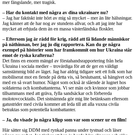
mer fängslande, mer tragisk.
– Har du kontakt med några av dina ukrainare nu?
– Jag har faktiskt inte hört av mig så mycket – mer än lite hälsningar.
Jag känner att de har nog av stundens allvar, och att jag inte har
mycket att erbjuda dem än en massa västerländska floskler.
– Eftersom jag är rädd för krig, rädd att få lidande människor
på näthinnan, ber jag ju dig rapportera. Kan du ge några
exempel på historier som har framkommit om hur Ukraina står
emot de ryska krafterna?
Det finns en enorm mängd av förstahandsrapportering från hela
Ukraina i sociala medier – trovärdiga för att de ger en väldigt
samstämmig bild av läget. Jag har aldrig tidigare sett ett folk som har
mobiliserat mot en fiende på detta vis, så beslutsamt, så hängivet och
med en så svart humor. Något som också är slående är lugnet hos
soldaterna och kombattanterna. Vi ser män och kvinnor som jobbar
tillsammans med att gräva, fylla sandsäckar och förbereda
molotovcocktails. Det sistnämnda gör mig lite betänksam eftersom
gatustrider med civila kommer att leda till att alla vuxna civila
betraktas som potentiella kombattanter.
– Ja, du visade ju några klipp som var som scener ur en film!
Här sätter sig DDM med rynkad panna under tystnad och läser