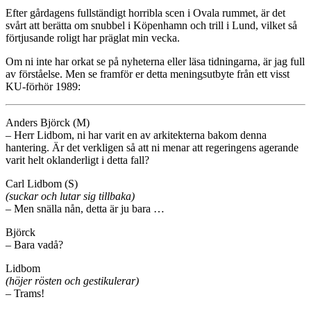
Efter gårdagens fullständigt horribla scen i Ovala rummet, är det
svårt att berätta om snubbel i Köpenhamn och trill i Lund, vilket så
förtjusande roligt har präglat min vecka.
Om ni inte har orkat se på nyheterna eller läsa tidningarna, är jag full
av förståelse. Men se framför er detta meningsutbyte från ett visst
KU-förhör 1989:
Anders Björck (M)
– Herr Lidbom, ni har varit en av arkitekterna bakom denna
hantering. Är det verkligen så att ni menar att regeringens agerande
varit helt oklanderligt i detta fall?
Carl Lidbom (S)
(suckar och lutar sig tillbaka)
– Men snälla nån, detta är ju bara …
Björck
– Bara vadå?
Lidbom
(höjer rösten och gestikulerar)
– Trams!