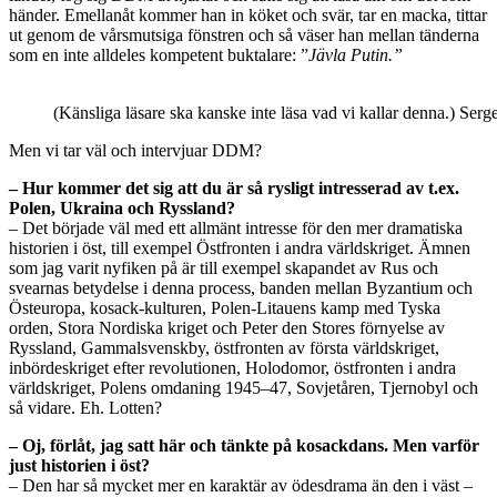
händer. Emellanåt kommer han in köket och svär, tar en macka, tittar
ut genom de vårsmutsiga fönstren och så väser han mellan tänderna
som en inte alldeles kompetent buktalare: ”
Jävla Putin.”
(Känsliga läsare ska kanske inte läsa vad vi kallar denna.) Serg
Men vi tar väl och intervjuar DDM?
– Hur kommer det sig att du är så rysligt intresserad av t.ex.
Polen, Ukraina och Ryssland?
– Det började väl med ett allmänt intresse för den mer dramatiska
historien i öst, till exempel Östfronten i andra världskriget. Ämnen
som jag varit nyfiken på är till exempel skapandet av Rus och
svearnas betydelse i denna process, banden mellan Byzantium och
Östeuropa, kosack-kulturen, Polen-Litauens kamp med Tyska
orden, Stora Nordiska kriget och Peter den Stores förnyelse av
Ryssland, Gammalsvenskby, östfronten av första världskriget,
inbördeskriget efter revolutionen, Holodomor, östfronten i andra
världskriget, Polens omdaning 1945–47, Sovjetåren, Tjernobyl och
så vidare. Eh. Lotten?
– Oj, förlåt, jag satt här och tänkte på kosackdans. Men varför
just historien i öst?
– Den har så mycket mer en karaktär av ödesdrama än den i väst –