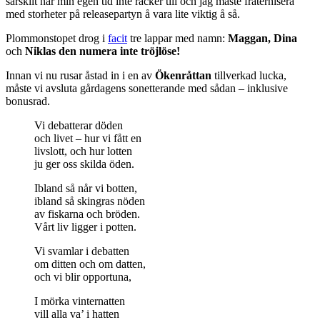
särskilt när min egen tid inte räcker till och jag måste fraternisera
med storheter på releasepartyn å vara lite viktig å så.
Plommonstopet drog i
facit
tre lappar med namn:
Maggan,
Dina
och
Niklas den numera inte tröjlöse!
Innan vi nu rusar åstad in i en av
Ökenråttan
tillverkad lucka,
måste vi avsluta gårdagens sonetterande med sådan – inklusive
bonusrad.
Vi debatterar döden
och livet – hur vi fått en
livslott, och hur lotten
ju ger oss skilda öden.
Ibland så når vi botten,
ibland så skingras nöden
av fiskarna och bröden.
Vårt liv ligger i potten.
Vi svamlar i debatten
om ditten och om datten,
och vi blir opportuna,
I mörka vinternatten
vill alla va’ i hatten