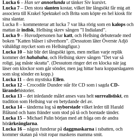
Lucka 6
–
Han ser
annorlunda
ut
tänker Siv kursivt.
Lucka 7
– Den stora
slanten
kostar, vilket lite långsökt får mig att
associera till Krakel Spektakel och Brita som köpte en hel kiosk för
sina slantar.
Lucka 8 – kommenterar att lucka 7 var lika rörig som en
kalops
och
mattan är
indisk
, Hellsing skrev sången ”I Indialand”.
Lucka 9
– Huvudpersonen har
katt
, och Hellsing debuterade med
boken ”Katten blåser i silverhorn”. (Dessutom låter Överste Adjö
vähäldigt mycket som en Hellsingfigur.)
Lucka 10
– här blir det långsökt igen, men mellan varje replik
kommer det
hahahaha
, och Hellsing skrev sången ”Det var så
roligt, jag måste skratta”. (Dessutom ringer det en klocka när jag
läser om klockor som går sönder, men jag hittar bara kopparslagaren
som slog sönder en kopp.)
Lucka 11
– den mystiska
Ellen
.
Lucka 12
– Crocodile Dundee står för CD som i sagda
CD-
lärande
historier.
Lucka 13
– det inledande målet anses vara helt
surrealistiskt
, en
tradition som Hellsing var en betydande del av.
Lucka 14
– tänderna log så
nyborstade
vilket leder till Harald
Blåtand och hans fränder som stod på tå och borstade tänder.
Lucka 15
– Michael Palin början med att fråga om de andra
hör
ärkeänglarna
.
Lucka 16
– någon funderar på
daggmaskarna
i rabatten, och
kommer skatan på visit ropar maskens mamma smit.