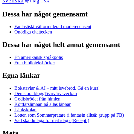
svenska
tåg
USA
tips
Dessa har något gemensamt
Fantastiskt välformulerad moderecensent
Onödiga citattecken
Dessa har något helt annat gemensamt
En amerikansk språkpolis
Fula biblioteksböcker
Egna länkar
Bokstävlar & AI – mitt levebröd. Gå en kurs!
Den stora bloggläsarvärvsveckan
Godisbrödet från himlen
Köttfärslimpan på allas läppar
Länkskolan
Lotten som Sommarpratare (i fantasin alltså: grupp på FB)
Vad ska du laga för mat idag? (Recept!)
Meta