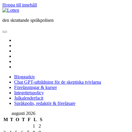
Hoppa till innehåll
Lotten
den skrattande språkpolisen
öppna
primär
twitter
meny
facebook
instagram
linkedin
rss
e-
post
Bloggarkiv
Chat GPT-utbildning för de skeptiska tvivlarna
Föreläsningar & kurser
Integritetspolicy
Julkalenderfacit
Språkpolis, redaktör & föreläsare
Sidopanel
augusti 2026
M
T
O
T
F
L
S
1
2