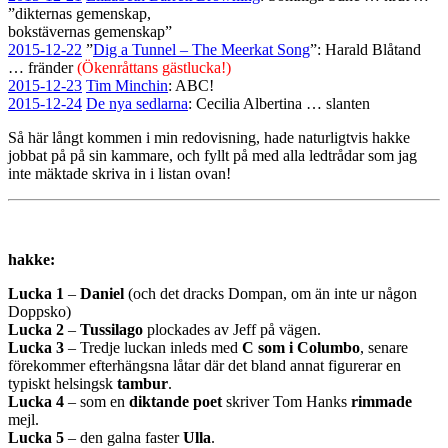
”dikternas gemenskap,
bokstävernas gemenskap”
2015-12-22
”
Dig a Tunnel – The Meerkat Song
”: Harald Blåtand
… fränder
(Ökenråttans gästlucka!)
2015-12-23
Tim Minchin
: ABC!
2015-12-24
De nya sedlarna
: Cecilia Albertina … slanten
Så här långt kommen i min redovisning, hade naturligtvis hakke
jobbat på på sin kammare, och fyllt på med alla ledtrådar som jag
inte mäktade skriva in i listan ovan!
hakke:
Lucka 1
–
Daniel
(och det dracks Dompan, om än inte ur någon
Doppsko)
Lucka 2
–
Tussilago
plockades av Jeff på vägen.
Lucka 3
– Tredje luckan inleds med
C som i Columbo
, senare
förekommer efterhängsna låtar där det bland annat figurerar en
typiskt helsingsk
tambur
.
Lucka 4
– som en
diktande poet
skriver Tom Hanks
rimmade
mejl.
Lucka 5
– den galna faster
Ulla
.