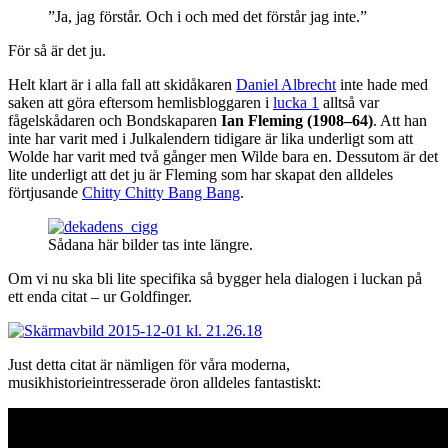
”
Ja, jag förstår. Och i och med det förstår jag inte.
”
För så är det ju.
Helt klart är i alla fall att skidåkaren
Daniel Albrecht
inte hade med
saken att göra eftersom h
emlisbloggaren i
lucka 1
alltså var
fågelskådaren och Bondskaparen
Ian Fleming (1908–64)
. Att han
inte har varit med i Julkalendern tidigare är lika underligt som att
Wolde har varit med två gånger men Wilde bara en. Dessutom är det
lite underligt att det ju är Fleming som har skapat den alldeles
förtjusande
Chitty Chitty Bang Bang
.
Sådana här bilder tas inte längre.
Om vi nu ska bli lite specifika så bygger hela dialogen i luckan på
ett enda citat – ur Goldfinger.
Just detta citat är nämligen för våra moderna,
musikhistorieintresserade öron alldeles fantastiskt: