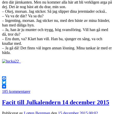
den där järnkanten. Men nu kommer alla här att bli verkligen arga på
dej. Det är nog bäst att du drar, min son.
– Okej, morsan. Jag sticker. Så jag slipper dina jeremiader också..
– Va va de där? Va sa du?
– Ingenting, morsan. Jag sticker nu, med den bäste av mina fränder,
han med dåliga hyn.
– Ja, han är ju munter och trygg, hög svansföring. Vill han gå med
då, tror du?
– Eru dum, va? Klart han vill. Han ba, sjunger en sång, va och
knallar med.
– Ja gå då! Det finns väl ingen annan lösning. Mina tankar är med er
båda.
Facebook
Twitter
185 kommentarer
Facit till Julkalendern 14 december 2015
Publicerat av
Lotten Bergman
den
15 december 2015 00:02