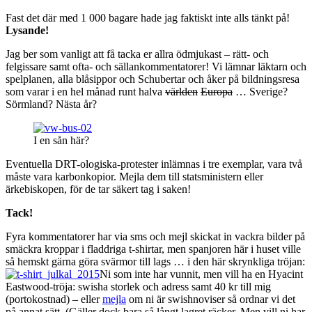
Fast det där med 1 000 bagare hade jag faktiskt inte alls tänkt på!
Lysande!
Jag ber som vanligt att få tacka er allra ödmjukast – rätt- och
felgissare samt ofta- och sällankommentatorer! Vi lämnar läktarn och
spelplanen, alla blåsippor och Schubertar och åker på bildningsresa
som varar i en hel månad runt halva
världen
Europa
… Sverige?
Sörmland? Nästa år?
I en sån här?
Eventuella DRT-ologiska-protester inlämnas i tre exemplar, vara två
måste vara karbonkopior. Mejla dem till statsministern eller
ärkebiskopen, för de tar säkert tag i saken!
Tack!
Fyra kommentatorer har via sms och mejl skickat in vackra bilder på
smäckra kroppar i fladdriga t-shirtar, men spanjoren här i huset ville
så hemskt gärna göra svärmor till lags … i den här skrynkliga tröjan:
Ni som inte har vunnit, men vill ha en Hyacint
Eastwood-tröja: swisha storlek och adress samt 40 kr till mig
(portokostnad) – eller
mejla
om ni är swishnoviser så ordnar vi det
på annat sätt. (Gäller dock bara så långt lagret räcker. Men vill ni har