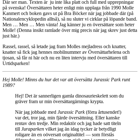
Där ser man. Texten är ju inte lika platt och full med upprepningar
på svenska! Översättaren heter enligt min upplaga från 1990 Molle
Kanmert och boken gavs ut på Bra Böcker när jag jobbade där (på
Nationalencyklopedin alltså), så nu sluter vi cirklar på löpande band.
Men … Men …
Men vänta! Jag känner ju en översättare som heter
Molle! (Denna insikt ramlade över mig precis när jag skrev just detta
just här.)
Rassel, rassel, så letade jag fram Molles mejladress och knatter,
knatter så fick jag hennes mobilnummer av Översättarhelena och
tjosan, så får ni här och nu en liten intervju med översättaren till
Urtidsparken!
Hej Molle!
Minns du hur det var att översätta Jurassic Park runt
1989?
Hej! Det är sannerligen gamla dinosaurieskelett som du
gräver fram ur min översättargärnings krypta.
När jag jobbade med
Jurassic Park
(förra årtusendet!)
var det, tror jag, min fjärde översättning. Eller kanske
rentav den tredje. Min redaktör och jag hade satt titeln
till
Juraparken
vilket jag än idag tycker är betydligt
roligare än en oöversatt originaltitel — som förstås