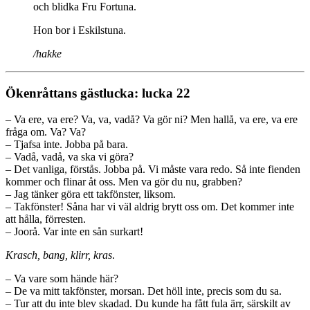
och blidka Fru Fortuna.
Hon bor i Eskilstuna.
/hakke
Ökenråttans gästlucka: lucka 22
– Va ere, va ere? Va, va, vadå? Va gör ni? Men hallå, va ere, va ere
fråga om. Va? Va?
– Tjafsa inte. Jobba på bara.
– Vadå, vadå, va ska vi göra?
– Det vanliga, förstås. Jobba på. Vi måste vara redo. Så inte fienden
kommer och flinar åt oss. Men va gör du nu, grabben?
– Jag tänker göra ett takfönster, liksom.
– Takfönster! Såna har vi väl aldrig brytt oss om. Det kommer inte
att hålla, förresten.
– Joorå. Var inte en sån surkart!
Krasch, bang, klirr, kras
.
– Va vare som hände här?
– De va mitt takfönster, morsan. Det höll inte, precis som du sa.
– Tur att du inte blev skadad. Du kunde ha fått fula ärr, särskilt av