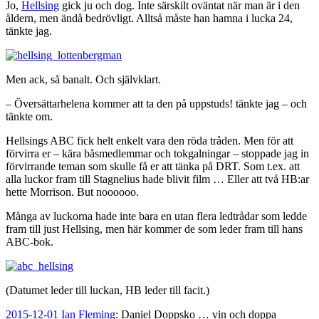
Jo,
Hellsing
gick ju och dog. Inte särskilt oväntat när man är i den
åldern, men ändå bedrövligt. Alltså måste han hamna i lucka 24,
tänkte jag.
Men ack, så banalt. Och självklart.
– Översättarhelena kommer att ta den på uppstuds! tänkte jag – och
tänkte om.
Hellsings ABC fick helt enkelt vara den röda tråden. Men för att
förvirra er – kära båsmedlemmar och tokgalningar – stoppade jag in
förvirrande teman som skulle få er att tänka på DRT. Som t.ex. att
alla luckor fram till Stagnelius hade blivit film … Eller att två HB:ar
hette Morrison. But noooooo.
Många av luckorna hade inte bara en utan flera ledtrådar som ledde
fram till just Hellsing, men här kommer de som leder fram till hans
ABC-bok.
(Datumet leder till luckan, HB leder till facit.)
2015-12-01
Ian Fleming
: Daniel Doppsko … vin och doppa