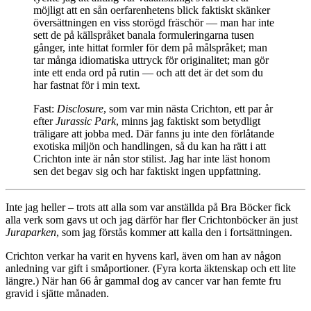
möjligt att en sån oerfarenhetens blick faktiskt skänker
översättningen en viss storögd fräschör — man har inte
sett de på källspråket banala formuleringarna tusen
gånger, inte hittat formler för dem på målspråket; man
tar många idiomatiska uttryck för originalitet; man gör
inte ett enda ord på rutin — och att det är det som du
har fastnat för i min text.
Fast:
Disclosure
, som var min nästa Crichton, ett par år
efter
Jurassic Park
, minns jag faktiskt som betydligt
träligare att jobba med. Där fanns ju inte den förlåtande
exotiska miljön och handlingen, så du kan ha rätt i att
Crichton inte är nån stor stilist. Jag har inte läst honom
sen det begav sig och har faktiskt ingen uppfattning.
Inte jag heller – trots att alla som var anställda på Bra Böcker fick
alla verk som gavs ut och jag därför har fler Crichtonböcker än just
Juraparken
, som jag förstås kommer att kalla den i fortsättningen.
Crichton verkar ha varit en hyvens karl, även om han av någon
anledning var gift i småportioner. (Fyra korta äktenskap och ett lite
längre.) När han 66 år gammal dog av cancer var han femte fru
gravid i sjätte månaden.