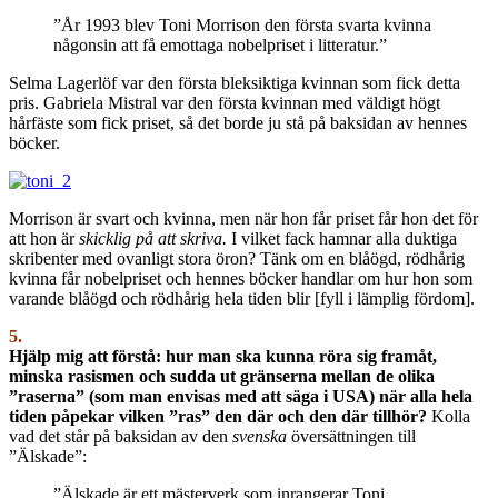
”År 1993 blev Toni Morrison den första svarta kvinna
någonsin att få emottaga nobelpriset i litteratur.”
Selma Lagerlöf var den första bleksiktiga kvinnan som fick detta
pris. Gabriela Mistral var den första kvinnan med väldigt högt
hårfäste som fick priset, så det borde ju stå på baksidan av hennes
böcker.
Morrison är svart och kvinna, men när hon får priset får hon det för
att hon är
skicklig på att skriva.
I vilket fack hamnar alla duktiga
skribenter med ovanligt stora öron? Tänk om en blåögd, rödhårig
kvinna får nobelpriset och hennes böcker handlar om hur hon som
varande blåögd och rödhårig hela tiden blir [fyll i lämplig fördom].
5.
Hjälp mig att förstå: hur man ska kunna röra sig framåt,
minska rasismen och sudda ut gränserna mellan de olika
”raserna” (som man envisas med att säga i USA) när alla hela
tiden påpekar vilken ”ras” den där och den där tillhör?
Kolla
vad det står på baksidan av den
svenska
översättningen till
”Älskade”:
”Älskade är ett mästerverk som inrangerar Toni