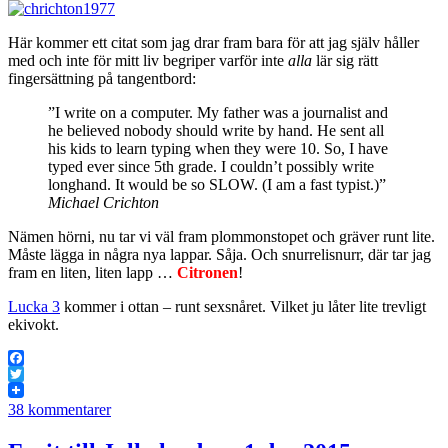
Här kommer ett citat som jag drar fram bara för att jag själv håller
med och inte för mitt liv begriper varför inte
alla
lär sig rätt
fingersättning på tangentbord:
”I write on a computer. My father was a journalist and
he believed nobody should write by hand. He sent all
his kids to learn typing when they were 10. So, I have
typed ever since 5th grade. I couldn’t possibly write
longhand. It would be so SLOW. (I am a fast typist.)”
Michael Crichton
Nämen hörni, nu tar vi väl fram plommonstopet och gräver runt lite.
Måste lägga in några nya lappar. Såja. Och snurrelisnurr, där tar jag
fram en liten, liten lapp …
Citronen
!
Lucka 3
kommer i ottan – runt sexsnåret. Vilket ju låter lite trevligt
ekivokt.
Facebook
Twitter
38 kommentarer