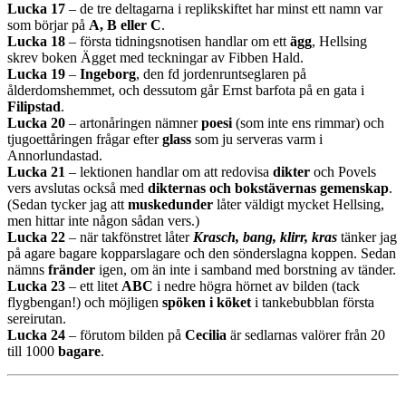
Lucka 17
– de tre deltagarna i replikskiftet har minst ett namn var
som börjar på
A, B eller C
.
Lucka 18
– första tidningsnotisen handlar om ett
ägg
, Hellsing
skrev boken Ägget med teckningar av Fibben Hald.
Lucka 19
–
Ingeborg
, den fd jordenruntseglaren på
ålderdomshemmet, och dessutom går Ernst barfota på en gata i
Filipstad
.
Lucka 20
– artonåringen nämner
poesi
(som inte ens rimmar) och
tjugoettåringen frågar efter
glass
som ju serveras varm i
Annorlundastad.
Lucka 21
– lektionen handlar om att redovisa
dikter
och Povels
vers avslutas också med
dikternas och bokstävernas gemenskap
.
(Sedan tycker jag att
muskedunder
låter väldigt mycket Hellsing,
men hittar inte någon sådan vers.)
Lucka 22
– när takfönstret låter
Krasch, bang, klirr, kras
tänker jag
på agare bagare kopparslagare och den sönderslagna koppen. Sedan
nämns
fränder
igen, om än inte i samband med borstning av tänder.
Lucka 23
– ett litet
ABC
i nedre högra hörnet av bilden (tack
flygbengan!) och möjligen
spöken i köket
i tankebubblan första
sereirutan.
Lucka 24
– förutom bilden på
Cecilia
är sedlarnas valörer från 20
till 1000
bagare
.