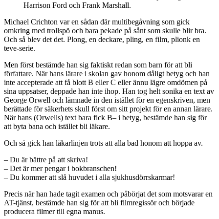
Harrison Ford och Frank Marshall.
Michael Crichton var en sådan där multibegåvning som gick
omkring med trollspö och bara pekade på sånt som skulle blir bra.
Och så blev det det. Plong, en deckare, pling, en film, plionk en
teve-serie.
Men först bestämde han sig faktiskt redan som barn för att bli
författare. När hans lärare i skolan gav honom dåligt betyg och han
inte accepterade att få blott B eller C eller ännu lägre omdömen på
sina uppsatser, deppade han inte ihop. Han tog helt sonika en text av
George Orwell och lämnade in den istället för en egenskriven, men
berättade för säkerhets skull först om sitt projekt för en annan lärare.
När hans (Orwells) text bara fick B– i betyg, bestämde han sig för
att byta bana och istället bli läkare.
Och så gick han läkarlinjen trots att alla bad honom att hoppa av.
– Du är bättre på att skriva!
– Det är mer pengar i bokbranschen!
– Du kommer att slå huvudet i alla sjukhusdörrskarmar!
Precis när han hade tagit examen och påbörjat det som motsvarar en
AT-tjänst, bestämde han sig för att bli filmregissör och började
producera filmer till egna manus.