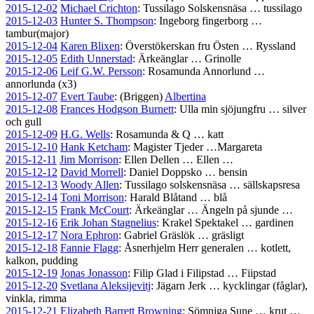
2015-12-02
Michael Crichton
: Tussilago Solskensnäsa … tussilago
2015-12-03
Hunter S. Thompson
: Ingeborg fingerborg …
tambur(major)
2015-12-04
Karen Blixen
: Överstökerskan fru Östen … Ryssland
2015-12-05
Edith Unnerstad
: Ärkeänglar … Grinolle
2015-12-06
Leif G.W. Persson
: Rosamunda Annorlund …
annorlunda (x3)
2015-12-07
Evert Taube
: (Briggen)
Albertina
2015-12-08
Frances Hodgson Burnett
: Ulla min sjöjungfru … silver
och gull
2015-12-09
H.G. Wells
: Rosamunda & Q … katt
2015-12-10
Hank Ketcham
: Magister Tjeder …Margareta
2015-12-11
Jim Morrison
: Ellen Dellen … Ellen …
2015-12-12
David Morrell
: Daniel Doppsko … bensin
2015-12-13
Woody Allen
: Tussilago solskensnäsa … sällskapsresa
2015-12-14
Toni Morrison
: Harald Blåtand … blå
2015-12-15
Frank McCourt
: Ärkeänglar … Ängeln på sjunde …
2015-12-16
Erik Johan Stagnelius
: Krakel Spektakel … gardinen
2015-12-17
Nora Ephron
: Gabriel Gräslök … gräsligt
2015-12-18
Fannie Flagg
: Åsnerhjelm Herr generalen … kotlett,
kalkon, pudding
2015-12-19
Jonas Jonasson
: Filip Glad i Filipstad … Fiipstad
2015-12-20
Svetlana Aleksijevitj
: Jägarn Jerk … kycklingar (fåglar),
vinkla, rimma
2015-12-21
Elizabeth Barrett Browning
: Sömniga Sune … krut …