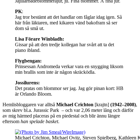
Jajillarbådeblommeråjur, ju. Fina blommer. Å fina jur.
PK
:
Jag tror bestämt att det handlar om fåglar idag igen. Så
här från läktaren, med kikaren vänd bakofram så ser
dom så små ut.
Lisa Förare Winbladh:
Gissar på att den tredje kollegan har svårt att ta det
piano ibland.
Flygbengan:
Prinsessan Andromeda verkar vara en snygging liksom
min brallis som inte är någon skräcködla.
Jossilurens:
Det pratas om blommor ser jag.
Jag gör pinan kort: HB
är Orlando Bloom.
Hemlisbloggaren var alltså
Michael Crichton
[krajtn]
(1942–2008)
,
som skrev bl.a. Jurassic Park – och var 2,06 meter lång och därför
av mig härmed placeras på en piedestal och blir ännu längre
eftersom
han spelade basket
.
Michael Crichton, Michael Ovitz, Steven Spielberg, Kathleen 