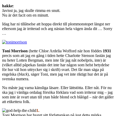
hakke
:
Javisst ja, jag skulle rimma en snutt.
Nu är det facit om en minutt.
Idag har ni tillåtselse att hoppa direkt till plommonstopet längst ner
eftersom jag är irriterad och arg nästan hela vägen ända dit … Sorry
…
Toni Morrison
(hette Chloe Ardelia Wofford när hon föddes
1931
precis som att jag en gång i tiden hette Charlotte Stenson fastän jag
nu heter Lotten Bergman, men inte får jag nåt nobelpris, inte) är
(vilket alltid påpekas fastän det inte har någon som helst betydelse
för hur väl hon uttrycker sig i skrift) svart. Det får man säga på
engelska (
black
), säger Toni, men jag vet inte riktigt hur det är på
svenska numera.
Nu måste jag varna känsliga läsare. Eller lättstötta. Eller nåt. För nu
ska jag i vänliga ordalag försöka förklara vad som irriterar mig – jag
som inte är svart utan till ytan både blond och blåögd – när det gäller
att etikettera folk.
1.
Toni Morrison har byggt sitt författarskap på just detta mörka