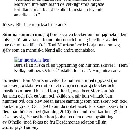
Morrison inte bara bland de verkligt stora färgade
författarna utan bland de allra främsta nu levande
amerikanska.”
Jösses. Blir inte ni också irriterade?
Summa summarum
: jag borde skriva böcker om hur jag hela tiden
misstas för att vara en blond bimbo och hur jag inte lider av det –
inte det minsta lilla. Och Toni Morrison borde börja prata om sig
själv som en människa bland alla andra människor.
Bara så att ni ska få en uppfattning om hur hon skriver i ”Hem”
Kolla, bottiner. Och ”då” istället för ”när”. Hm, intressant.
Förresten. Toni Morrison verkar ha haft en normal uppväxt (nu
försöker jag släta över utbrottet ovan) med många böcker och
musikinstrument i huset. Hon gifte sig med herr Morrison från
Jamaica och fick ett barn och skilde sig när hon väntade barn
nummer två, och blev sedan lärare samtidigt som hon skrev och fick
böcker utgivna. Och 1993 kom då nobelpriset. Ena sonen skrev hon
flera barnböcker med (han dog 2010), den andra verkar inte göra
väsen av sig. Senast har hon jobbat med en operauppsättning
av Othello, med fokus på fru Desdemonas relation till sin
svarta
piga Barbary.