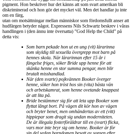
pigment. Hon beskriver hur det känns att som svart amerikan bli
diskriminerad och hon gör det mycket väl. Men det handlar ju inte
om en färg,
utan om motsättningar mellan människor som fördomsfullt anser att
hudfärgen betyder något.
Expressens Nils Schwartz beskrev i våras
handlingen i (den ännu inte översatta) ”God Help the Child” på
detta vis:
Som barn pekade hon ut en ung (vit) lärarinna
som skyldig till sexuella övergrepp mot barn på
hennes skola. När lärarinnan efter 15 år i
fängelse friges, söker Bride upp henne för att
skänka henne en stor summa pengar, men blir
brutalt misshandlad.
När (den svarte) pojkvännen Booker överger
henne, söker hon tröst hos sin (vita) bästa vän
och arbetskamrat, som henne ovetande knappast
är att lita på.
Bride bestämmer sig för att leta upp Booker som
flyttat långt bort. På vägen dit kör hon av vägen
och bryter benet, men omhändertas av ett (vitt)
hippiepar som dragit sig undan moderniteten.
De är illegala fosterföräldrar till en (svart) flicka,
vars mor inte bryr sig om henne. Booker är för
sin del sedan barndomen besatt av sorgen efter