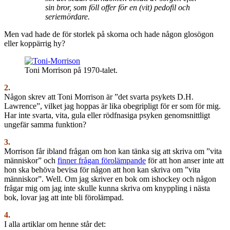
sin bror, som föll offer för en (vit) pedofil och
seriemördare.
Men vad hade de för storlek på skorna och hade någon glosögon
eller koppärrig hy?
Toni Morrison på 1970-talet.
2.
Någon skrev att Toni Morrison är ”det svarta psykets D.H.
Lawrence”, vilket jag hoppas är lika obegripligt för er som för mig.
Har inte svarta, vita, gula eller rödfnasiga psyken genomsnittligt
ungefär samma funktion?
3.
Morrison får ibland frågan om hon kan tänka sig att skriva om ”vita
människor” och
finner frågan förolämpande
för att hon anser inte att
hon ska behöva bevisa för någon att hon kan skriva om ”vita
människor”. Well. Om jag skriver en bok om ishockey och någon
frågar mig om jag inte skulle kunna skriva om knyppling i nästa
bok, lovar jag att inte bli förolämpad.
4.
I alla artiklar om henne står det: