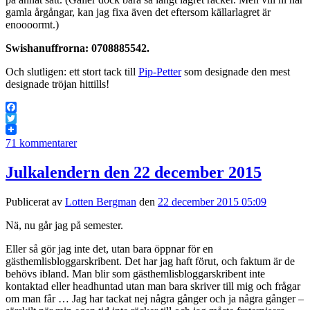
gamla årgångar, kan jag fixa även det eftersom källarlagret är
enoooormt.)
Swishanuffrorna: 0708885542.
Och slutligen: ett stort tack till
Pip-Petter
som designade den mest
designade tröjan hittills!
Facebook
Twitter
71 kommentarer
Julkalendern den 22 december 2015
Publicerat av
Lotten Bergman
den
22 december 2015 05:09
Nä, nu går jag på semester.
Eller så gör jag inte det, utan bara öppnar för en
gästhemlisbloggarskribent. Det har jag haft förut, och faktum är de
behövs ibland. Man blir som gästhemlisbloggarskribent inte
kontaktad eller headhuntad utan man bara skriver till mig och frågar
om man får … Jag har tackat nej några gånger och ja några gånger –