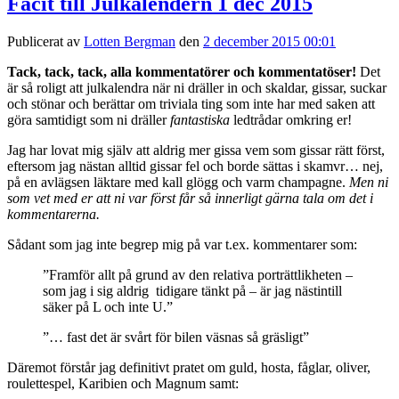
Facit till Julkalendern 1 dec 2015
Publicerat av
Lotten Bergman
den
2 december 2015 00:01
Tack, tack, tack, alla kommentatörer och kommentatöser!
Det
är så roligt att julkalendra när ni dräller in och skaldar, gissar, suckar
och stönar och berättar om triviala ting som inte har med saken att
göra samtidigt som ni dräller
fantastiska
ledtrådar omkring er!
Jag har lovat mig själv att aldrig mer gissa vem som gissar rätt först,
eftersom jag nästan alltid gissar fel och borde sättas i skamvr… nej,
på en avlägsen läktare med kall glögg och varm champagne.
Men ni
som vet med er att ni var först får så innerligt gärna tala om det i
kommentarerna.
Sådant som jag inte begrep mig på var t.ex. kommentarer som:
”
Framför allt på grund av den relativa porträttlikheten –
som jag i sig aldrig tidigare tänkt på – är jag nästintill
säker på L och inte U.
”
”…
fast det är svårt för bilen väsnas så gräsligt”
Däremot förstår jag definitivt pratet om guld, hosta, fåglar, oliver,
roulettespel, Karibien och Magnum samt: