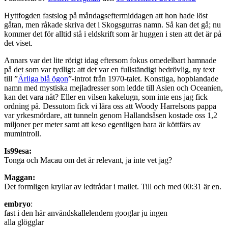
Hyttfogden fastslog på måndagseftermiddagen att hon hade löst
gåtan, men råkade skriva det i Skogsgurras namn. Så kan det gå; nu
kommer det för alltid stå i eldskrift som är huggen i sten att det är på
det viset.
Annars var det lite rörigt idag eftersom fokus omedelbart hamnade
på det som var tydligt: att det var en fullständigt bedrövlig, ny text
till ”
Ärliga blå ögon
”-introt från 1970-talet. Konstiga, hopblandade
namn med mystiska mejladresser som ledde till Asien och Oceanien,
kan det vara nåt? Eller en vilsen kakelugn, som inte ens jag fick
ordning på. Dessutom fick vi lära oss att Woody Harrelsons pappa
var yrkesmördare, att tunneln genom Hallandsåsen kostade oss
1,2
miljoner per meter samt att k
eso egentligen bara är köttfärs av
mumintroll.
Is99esa:
Tonga och Macau om det är relevant, ja inte vet jag?
Maggan:
Det formligen kryllar av ledtrådar i mailet. Till och med 00:31 är en.
embryo
:
fast i den här användskallelendern googlar ju ingen
alla glögglar