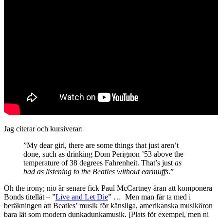
Jag citerar och kursiverar:
”My dear girl, there are some things that just aren’t
done, such as drinking Dom Perignon ’53 above the
temperature of 38 degrees Fahrenheit. That’s just
as
bad as listening to the Beatles without earmuffs
.”
Oh the irony; nio år senare fick Paul McCartney äran att komponera
Bonds titellåt – ”
Live and Let Die
” … Men man får ta med i
beräkningen att Beatles’ musik för känsliga, amerikanska musiköron
bara lät som modern dunkadunkamusik. [Plats för exempel, men ni