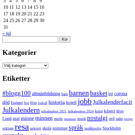
3
4
5
6
7
8
9
10
11
12
13
14
15
16
17
18
19
20
21
22
23
24
25
26
27
28
29
30
31
« jul
Sök
Kategorier
Kategorier
Etiketter
barnen
#blogg100
basket
allmänbildning
corona
bil
barn
jobb
Julkalenderfacit
historia
död
hotell
England
fest
film
fotboll
Julkalendern
kåseri
julkalendern 2021
Julkalendern 2024
konst
lifvet
nostalgi
minnen
minne
mat
Lund
mode
ord
musik
radio
museum
recept
resa
språk
sommar
reklam
sekrutt
skola
språkpolis
Stockholm