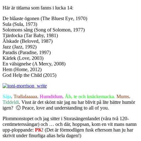
Här är titlarna som fanns i lucka 14:
De blåaste ögonen (The Bluest Eye, 1970)
Sula (Sula, 1973)
Solomons sång (Song of Solomon, 1977)
Tjärdocka (Tar Baby, 1981)
Älskade (Beloved, 1987)
Jazz (Jazz, 1992)
Paradis (Paradise, 1997)
Kärlek (Love, 2003)
En välsignelse (A Mercy, 2008)
Hem (Home, 2012)
God Help the Child (2015)
Såja
.
Trallalaaaaa
.
Humdidum
.
Åh, te och knäckemacka.
Mums
.
Tiddeldi
. Visst är det skönt när jag nu har blivit på lite bättre humör
igen? 🙂 Peace, love and understanding to all of you.
Plommonstopet och jag sitter i Storasängenlandet (våra två 120-
centimeterssängar) och … och där, hoppsan, kom en vit mans namn
upp-ploppande:
PK
! (Det är förmodligen fusk eftersom han ju har
skrivit under finurliga alias hela dagen!)