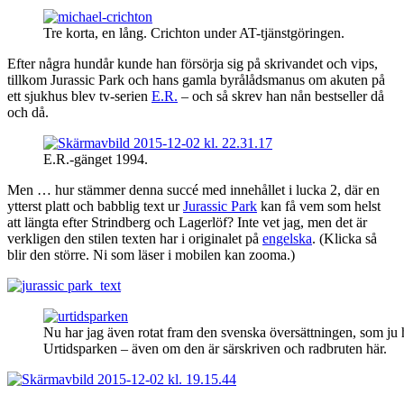
Tre korta, en lång. Crichton under AT-tjänstgöringen.
Efter några hundår kunde han försörja sig på skrivandet och vips,
tillkom Jurassic Park och
hans gamla byrålådsmanus om akuten på
ett sjukhus blev
tv-serien
E.R.
–
och så skrev han nån bestseller då
och då.
E.R.-gänget 1994.
Men … hur stämmer denna succé med innehållet i lucka 2, där en
ytterst platt och babblig text ur
Jurassic Park
kan få vem som helst
att längta efter Strindberg och Lagerlöf? Inte vet jag, men det är
verkligen den stilen texten har i originalet på
engelska
. (Klicka så
blir den större. Ni som läser i mobilen kan zooma.)
Nu har jag även rotat fram den svenska översättningen, som ju 
Urtidsparken – även om den är särskriven och radbruten här.