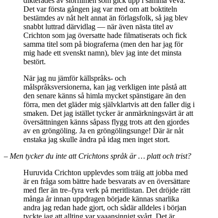
dikterades av storfilmen som gick upp i samma veva.
Det var första gången jag var med om att boktiteln
bestämdes av nåt helt annat än förlagsfolk, så jag blev
snabbt luttrad därvidlag — när även nästa titel av
Crichton som jag översatte hade filmatiserats och fick
samma titel som på biograferna (men den har jag för
mig hade ett svenskt namn), blev jag inte det minsta
bestört.
När jag nu jämför källspråks- och
målspråksversionerna, kan jag verkligen inte påstå att
den senare känns så himla mycket spänstigare än den
förra, men det gläder mig självklartvis att den faller dig i
smaken. Det jag istället tycker är anmärkningsvärt är att
översättningen känns såpass flygg trots att den gjordes
av en gröngöling. Ja en gröngölingsunge! Där är nåt
enstaka jag skulle ändra på idag men inget stort.
– Men tycker du inte att Crichtons språk är … platt och trist?
Huruvida Crichton upplevdes som träig att jobba med
är en fråga som bättre hade besvarats av en översättare
med fler än tre–fyra verk på meritlistan. Det dröjde rätt
många år innan uppdragen började kännas snarlika
andra jag redan hade gjort, och sådär alldeles i början
tyckte jag att allting var vaaansinnigt svårt. Det är