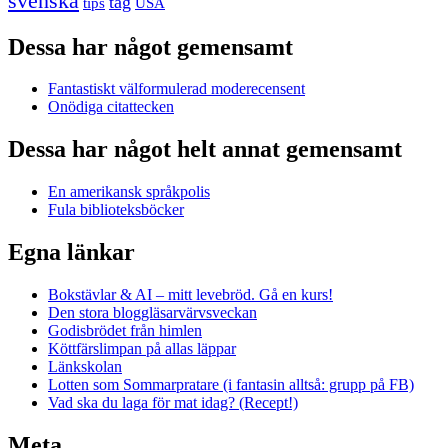
svenska
tåg
USA
tips
Dessa har något gemensamt
Fantastiskt välformulerad moderecensent
Onödiga citattecken
Dessa har något helt annat gemensamt
En amerikansk språkpolis
Fula biblioteksböcker
Egna länkar
Bokstävlar & AI – mitt levebröd. Gå en kurs!
Den stora bloggläsarvärvsveckan
Godisbrödet från himlen
Köttfärslimpan på allas läppar
Länkskolan
Lotten som Sommarpratare (i fantasin alltså: grupp på FB)
Vad ska du laga för mat idag? (Recept!)
Meta