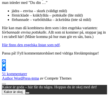
man inleder med ”Du din …”
jädra – envisa – skurk (väldigt mild)
förnicklade – kräkfyllda – pottskalle (lite mild)
förbannade – varböldslika – äckelråtta (inte så mild)
Här kan man då kombinera dem som i den engelska varianten:
f
örbannade envisa pottskalle
. Allt som ni kommer på, stoppar jag in
i en tabell här! (Måste komma på hur man gör en sån, bara.)
Här finns den engelska listan som pdf
.
Passa på! Fyll kommentatorsbåset med vidriga förolämpningar!
Facebook
Twitter
51 kommentarer
Author WordPress-tema
av Compete Themes
Rulla
Kakor är goda – här får du några. Hoppas du är okej med det!
till
Kakor är okej.
toppen