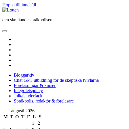
Hoppa till innehåll
Lotten
den skrattande språkpolisen
öppna
primär
twitter
meny
facebook
instagram
linkedin
rss
e-
post
Bloggarkiv
Chat GPT-utbildning för de skeptiska tvivlarna
Föreläsningar & kurser
Integritetspolicy
Julkalenderfacit
Språkpolis, redaktör & föreläsare
Sidopanel
augusti 2026
M
T
O
T
F
L
S
1
2