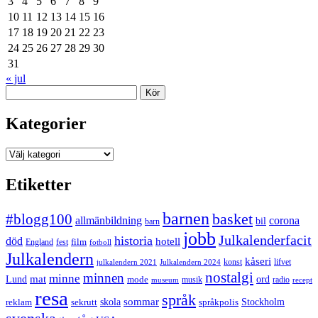
3
4
5
6
7
8
9
10
11
12
13
14
15
16
17
18
19
20
21
22
23
24
25
26
27
28
29
30
31
« jul
Sök
Kategorier
Kategorier
Etiketter
barnen
#blogg100
basket
allmänbildning
corona
bil
barn
jobb
Julkalenderfacit
historia
död
hotell
England
fest
film
fotboll
Julkalendern
kåseri
julkalendern 2021
Julkalendern 2024
konst
lifvet
nostalgi
minnen
minne
mat
Lund
mode
ord
musik
radio
museum
recept
resa
språk
sommar
reklam
sekrutt
skola
språkpolis
Stockholm