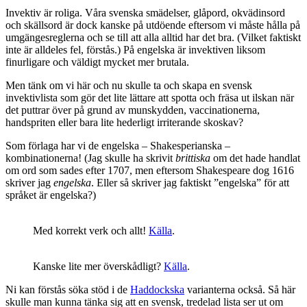
Invektiv är roliga. Våra svenska smädelser, glåpord, okvädinsord
och skällsord är dock kanske på utdöende eftersom vi måste hålla på
umgängesreglerna och se till att alla alltid har det bra. (Vilket faktiskt
inte är alldeles fel, förstås.) På engelska är invektiven liksom
finurligare och väldigt mycket mer brutala.
Men tänk om vi här och nu skulle ta och skapa en svensk
invektivlista som gör det lite lättare att spotta och fräsa ut ilskan när
det puttrar över på grund av munskydden, vaccinationerna,
handspriten eller bara lite hederligt irriterande skoskav?
Som förlaga har vi de engelska – Shakesperianska –
kombinationerna! (Jag skulle ha skrivit
brittiska
om det hade handlat
om ord som sades efter 1707, men eftersom Shakespeare dog 1616
skriver jag
engelska
. Eller så skriver jag faktiskt ”engelska” för att
språket är engelska?)
Med korrekt verk och allt!
Källa
.
Kanske lite mer överskådligt?
Källa
.
Ni kan förstås söka stöd i de
Haddockska
varianterna också. Så här
skulle man kunna tänka sig att en svensk, tredelad lista ser ut om