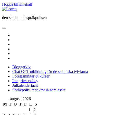
Hoppa till innehåll
Lotten
den skrattande språkpolisen
öppna
primär
twitter
meny
facebook
instagram
linkedin
rss
e-
post
Bloggarkiv
Chat GPT-utbildning för de skeptiska tvivlarna
Föreläsningar & kurser
Integritetspolicy
Julkalenderfacit
Språkpolis, redaktör & föreläsare
Sidopanel
augusti 2026
M
T
O
T
F
L
S
1
2