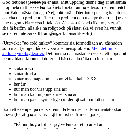
God trettondag
safton
på er alla! Mitt uppdrag denna dag är att samla
ihop hela mitt basketlag för årets första träning eftersom vi har match
mot Falun nästa lördag. (Nej, mitt knä tillåter inte spel. Jag kan dock
coacha utan problem. Eller utan problem och utan problem … jag är
inte någon vidare coach faktiskt. Alla ska få spela lika mycket, alla
ska få beröm, alla ska ha roligt och på slutet ska vi även ha vunnit –
se där en inte särskilt framgångsrik tränarfilosofi.)
(Uttrycket ”go cold turkey” kommer sig förmodligen av gåshuden
som man tydligen får av vissa abstinensproblem.
Men det finns
andra etymologiteorier.)
Det finns sedan nästan en vecka ett uppdämt
behov bland kommentatorerna i båset att berätta om hur man
slutar röka
slutar dricka
slutar med något annat som vi kan kalla XXX
har ärr
hur man bör visa upp sina ärr
hur man kan imponera med sina ärr
hur man på ett synnerligen underligt sätt har fått sina ärr.
Som ett exempel på det sistnämnda kommer här kommentatorskan
Dieva (för att jag är så rysligt förtjust i OS-medaljörer):
”På min högra fot har jag sedan ca trettio år ett ärr