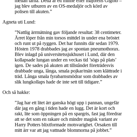
mellan tårna. Detta är ett minne efter majorens Gigolo –
jag blev utburen av en OS-medaljör och körd av
polisen till akuten.”
Agneta uti Lund:
”Nattlig ärrmätning gav följande resultat: 38 centimeter.
Ärret löper från min torsos mittdel in under ena bröstet
och runt ut på ryggen. Det har funnits där sedan 1979.
Hösten 1978 drabbades jag av spontan pneumothorax.
Blev inlagd på universitetssjukhuset i Lund, där den
kollapsade lungan under en veckas tid ’sögs på plats’
igen. De sades på akuten att tillståndet företrädesvis
drabbade unga, långa, smala pojkar/män som klättrade i
träd. Långa smala fyrabarnsmödrar som drabbades av
slik lungkollaps hade de inte sett till tidigare.”
Och så hakke:
”Jag har ett litet ärr ganska högt upp i pannan, ungefär
där jag en gång i tiden hade en lugg. Det är kort och
rakt, lite som öppningen på en spargris, fast jag föredrar
att se det som en rakare och mindre magisk variant av
Harry Potters blixtformade motsvarighet. Orsaken till
mitt ärr var att jag vattnade blommorna på jobbet.”