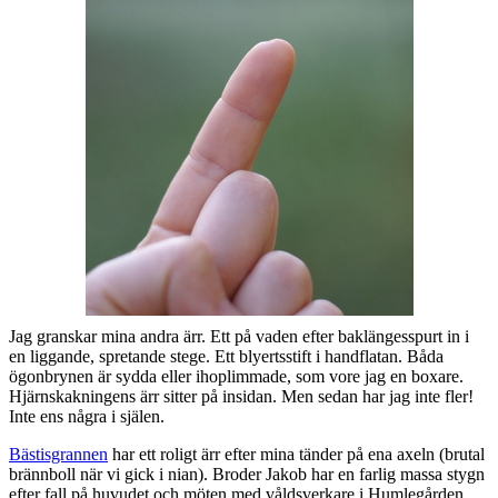
Jag granskar mina andra ärr. Ett på vaden efter baklängesspurt in i
en liggande, spretande stege. Ett blyertsstift i handflatan. Båda
ögonbrynen är sydda eller ihoplimmade, som vore jag en boxare.
Hjärnskakningens ärr sitter på insidan. Men sedan har jag inte fler!
Inte ens några i själen.
Bästisgrannen
har ett roligt ärr efter mina tänder på ena axeln (brutal
brännboll när vi gick i nian). Broder Jakob har en farlig massa stygn
efter fall på huvudet och möten med våldsverkare i Humlegården