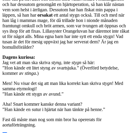
och har dessutom genomgått en hjärtoperation, så han klår nästan
vem som helst i ärrligan. Dessutom har han fiskat min pappa i
läppen, så han har
orsakat
ett antal stygn också. Till och med när
han låg i mammas mage, för då trillade hon i nionde månaden
framtungt omkull och bröt armen, som var tvungen att öppnas och
sys ihop för att fixas. Lillasyster Orangeluvan har däremot inte råkat
ut för något alls. Mina egna barn har inte sytt ett enda stygn! Vad
tusan är det för mesig uppväxt jag har serverat dem? Är jag en
bomullsförälder?
Dagens kuriosa:
Jag vet att man ska skriva
styng
, inte
stygn
så här:
”Hon kände ett litet styng av svartsjuka.” (Överförd betydelse,
kommer av
stinga
.)
Men! Nu visar det sig att man lika korrekt kan skriva
stygn
! Med
samma etymologi!
”Han kände ett stygn av avund.”
Aha! Snart kommer kanske denna variant?
”Han kände en sutur i hjärtat när han tänkte på henne.”
Fast då måste man nog som min bror ha opererats för
aortaförträngning.