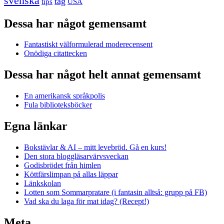
svenska
tåg
USA
tips
Dessa har något gemensamt
Fantastiskt välformulerad moderecensent
Onödiga citattecken
Dessa har något helt annat gemensamt
En amerikansk språkpolis
Fula biblioteksböcker
Egna länkar
Bokstävlar & AI – mitt levebröd. Gå en kurs!
Den stora bloggläsarvärvsveckan
Godisbrödet från himlen
Köttfärslimpan på allas läppar
Länkskolan
Lotten som Sommarpratare (i fantasin alltså: grupp på FB)
Vad ska du laga för mat idag? (Recept!)
Meta