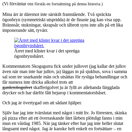
(Vi förväntar oss
förstås
en fortsättning på denna historia.)
Mina ärr är däremot inte särskilt framstående. Två spräckta
ögonbryn (symmetriskt utspridda) är de finaste jag kan visa upp.
Brännsår, stukningar, skrapsår och tåbrott syns inte alls på ett lika
imponerande sätt, tyvärr.
Ärret med klister kvar i det spretiga
ögonbrynshåret.
Kommentatorn Skogsgurra fick under jullovet (jag kallar det jullov
även när man inte har jullov, ja) läggas in på sjukhus, sova i samma
sal som tre snarkande män och utsättas för rysliga behandlingar och
får numera inte dricka alkohol trots att
garderobsgolvet
skafferigolvet ju är fyllt av allehanda färgglada
drycker och har därför fått hejarop i kommentatorsbåset.
Och jag är övertygad om att sådant hjälper.
Själv har jag inte tvärslutat med något i mitt liv. Jo förresten, skinka
på pizza efter att ett överraskande litet lårben plötsligt fanns i min
mun en vårdag 1985. När jag tänker efter har jag inte heller slutat
långsamt med något. Jag är kanske helt enkelt en fortsättare – en