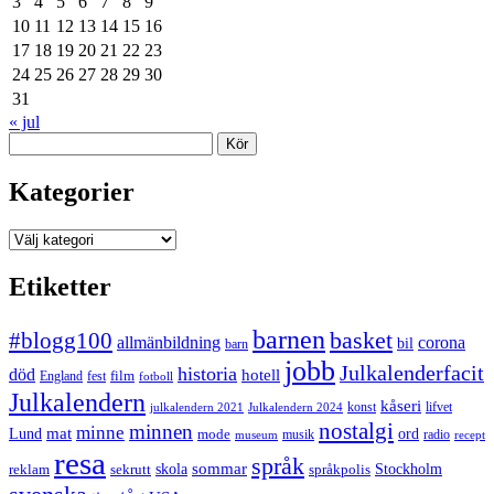
3
4
5
6
7
8
9
10
11
12
13
14
15
16
17
18
19
20
21
22
23
24
25
26
27
28
29
30
31
« jul
Sök
Kategorier
Kategorier
Etiketter
barnen
#blogg100
basket
allmänbildning
corona
bil
barn
jobb
Julkalenderfacit
historia
död
hotell
England
fest
film
fotboll
Julkalendern
kåseri
julkalendern 2021
Julkalendern 2024
konst
lifvet
nostalgi
minnen
minne
mat
Lund
mode
ord
musik
radio
museum
recept
resa
språk
sommar
reklam
sekrutt
skola
språkpolis
Stockholm