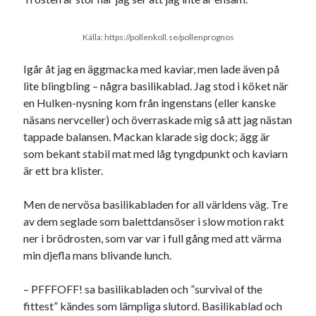
Etiketter
#blogg100
allmänbildning
barn
Källa: https://pollenkoll.se/pollenprognos
barnen
basket
corona
bil
Igår åt jag en äggmacka med kaviar, men lade även på
lite blingbling – några basilikablad. Jag stod i köket när
död
film
England
fest
fotboll
en Hulken-nysning kom från ingenstans (eller kanske
jobb
historia
hotell
näsans nervceller) och överraskade mig så att jag nästan
tappade balansen. Mackan klarade sig dock; ägg är
Julkalendern
Julkalenderfacit
som bekant stabil mat med låg tyngdpunkt och kaviarn
är ett bra klister.
julkalendern 2021
Julkalendern 2024
konst
minne
kåseri
mat
Lund
lifvet
Men de nervösa basilikabladen for all världens väg. Tre
minnen
mode
av dem seglade som balettdansöser i slow motion rakt
musik
museum
ner i brödrosten, som var var i full gång med att värma
nostalgi
ord
radio
recept
min djefla mans blivande lunch.
resa
skola
reklam
sekrutt
– PFFFOFF! sa basilikabladen och ”survival of the
språk
fittest” kändes som lämpliga slutord. Basilikablad och
sommar
språkpolis