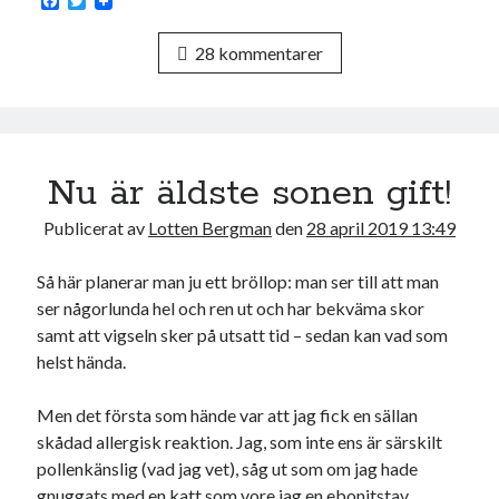
F
T
a
w
c
i
28 kommentarer
e
t
b
t
o
e
o
r
k
Nu är äldste sonen gift!
Publicerat av
Lotten Bergman
den
28 april 2019 13:49
Så här planerar man ju ett bröllop: man ser till att man
ser någorlunda hel och ren ut och har bekväma skor
samt att vigseln sker på utsatt tid – sedan kan vad som
helst hända.
Men det första som hände var att jag fick en sällan
skådad allergisk reaktion. Jag, som inte ens är särskilt
pollenkänslig (vad jag vet), såg ut som om jag hade
gnuggats med en katt som vore jag en ebonitstav.