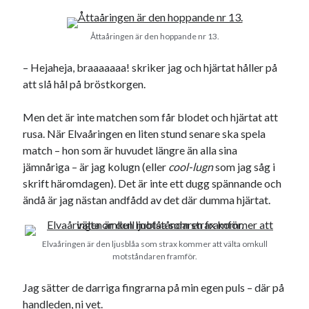
Åttaåringen är den hoppande nr 13.
– Hejaheja, braaaaaaa! skriker jag och hjärtat håller på
att slå hål på bröstkorgen.
Men det är inte matchen som får blodet och hjärtat att
rusa. När Elvaåringen en liten stund senare ska spela
match – hon som är huvudet längre än alla sina
jämnåriga – är jag kolugn (eller
cool-lugn
som jag såg i
skrift häromdagen). Det är inte ett dugg spännande och
ändå är jag nästan andfådd av det där dumma hjärtat.
Elvaåringen är den ljusblåa som strax kommer att välta omkull
motståndaren framför.
Jag sätter de darriga fingrarna på min egen puls – där på
handleden, ni vet.