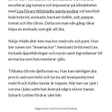
excellerar jag numera och imponerar på allmänheten
med
Lisa Förare Winbladhs gamla goding
vid lunchtid:
knäckebröd, avokado, hackad rödlök, salt, peppar,
tomat och lite citron. Detta om man nån gång råkar
köpa en avokado som går att äta.
Swish: 070-8885542
Ninja-Malin äter inte mackor med rufs och pynt. Hon
ber sonen om ”Ikeamackor”: hembakt bröd med t.ex.
torkade äppeltärningar och russin samt ingredienser till
en macka som hon monterar själv.
Tillbaka till min djefla man nu. Han kan nämligen äta
precis vad som helst och tycka att leverpastej med
makrill och Kalles kaviar är toppen. När han var sjuk i
corona i julas satte han även på några skivor banan.
Sybarit-Lotten fördrar sånt här:
Äggmacka med sommarfeeling.