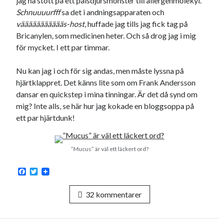
jag ha stött på ett pälsdjursmonster till allergenmolekyl.
Schnuuuurfff
sa det i andningsapparaten och
väääääääääääs-host
, huffade jag tills jag fick tag på
Bricanylen, som medicinen heter. Och så drog jag i mig
för mycket. I ett par timmar.
Nu kan jag i och för sig andas, men måste lyssna på
hjärtklappret. Det känns lite som om Frank Andersson
dansar en quickstep i mina tinningar. Är det då synd om
mig? Inte alls, se här hur jag kokade en bloggsoppa på
ett par hjärtdunk!
”Mucus” är väl ett läckert ord?
F
T
a
w
c
i
32 kommentarer
e
t
b
t
o
e
o
r