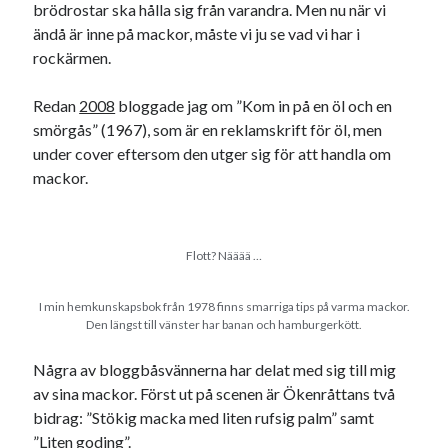
brödrostar ska hålla sig från varandra. Men nu när vi
svenska
tåg
tips
Stockholm
ändå är inne på mackor, måste vi ju se vad vi har i
rockärmen.
USA
Redan
2008
bloggade jag om ”Kom in på en öl och en
smörgås” (1967), som är en reklamskrift för öl, men
Dessa har något gemensamt
under cover eftersom den utger sig för att handla om
Fantastiskt välformulerad moderecensent
mackor.
Onödiga citattecken
Flott? Nääää …
Dessa har något helt annat gemensamt
En amerikansk språkpolis
I min hemkunskapsbok från 1978 finns smarriga tips på varma mackor.
Den längst till vänster har banan och hamburgerkött.
Fula biblioteksböcker
Några av bloggbåsvännerna har delat med sig till mig
av sina mackor. Först ut på scenen är Ökenråttans två
Egna länkar
bidrag: ”Stökig macka med liten rufsig palm” samt
Bokstävlar & AI – mitt levebröd. Gå en kurs!
”Liten goding”.