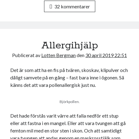
c
i
32 kommentarer
e
t
b
t
o
e
o
r
k
Allergihjälp
Publicerat av
Lotten Bergman
den
30 april 2019 22:51
Det är som att ha en fis på tvären, skoskav, klipulver och
dåligt samvete på en gång – fast bara inne i ögonen. Så
känns det att vara pollenallergisk just nu.
Björkpollen.
Det hade förstås varit värre att falla nedför ett stup
eller att fastna i en mangel. Eller att vara tvungen att gå
femton mil med en stor sten i skon. Och att samtidigt
vara tvungen att andas genom en maskrosstjälk som