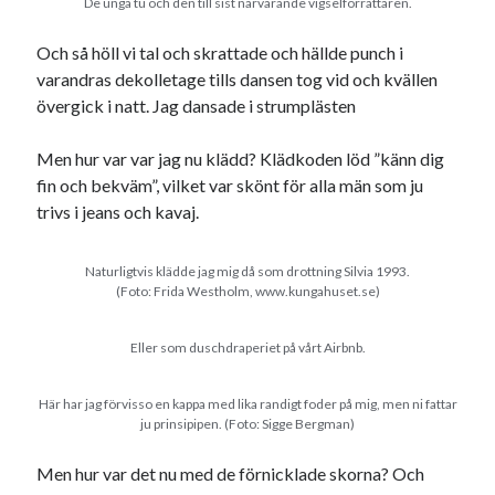
De unga tu och den till sist närvarande vigselförrättaren.
Och så höll vi tal och skrattade och hällde punch i
varandras dekolletage tills dansen tog vid och kvällen
övergick i natt. Jag dansade i strumplästen
Men hur var var jag nu klädd? Klädkoden löd ”känn dig
fin och bekväm”, vilket var skönt för alla män som ju
trivs i jeans och kavaj.
Naturligtvis klädde jag mig då som drottning Silvia 1993.
(Foto: Frida Westholm, www.kungahuset.se)
Eller som duschdraperiet på vårt Airbnb.
Här har jag förvisso en kappa med lika randigt foder på mig, men ni fattar
ju prinsipipen. (Foto: Sigge Bergman)
Men hur var det nu med de förnicklade skorna? Och