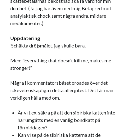
skattebetalarnas bekostnad ska få vård för min
dumhet. (Ja, jag har även med mig Betapred mot
anafylaktisk chock samt några andra, mildare
medikamenter.)
Uppdatering
’Schäkta dröjsmålet, jag skulle bara.
Men: ”Everything that doesn’t kill me, makes me
stronger!”
Några i kommentatorsbåset oroades över det
ickevetenskapliga i detta allergitest. Det får man
verkligen hålla med om.
Är vi t.ex. säkra på att den sibiriska katten inte
har umgåtts med en vanlig bondkatt på
förmiddagen?
Kan vi se på de sibiriska katterna att de