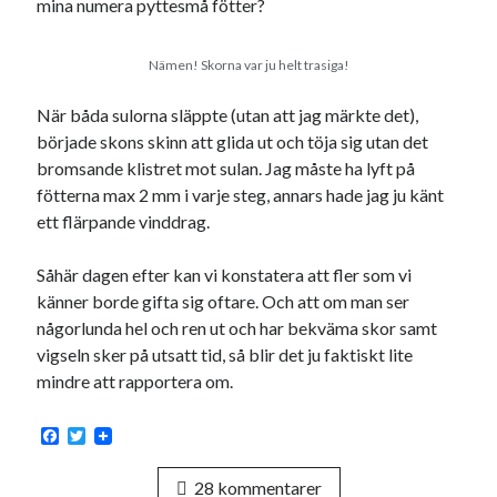
mina numera pyttesmå fötter?
Nämen! Skorna var ju helt trasiga!
När båda sulorna släppte (utan att jag märkte det),
började skons skinn att glida ut och töja sig utan det
bromsande klistret mot sulan. Jag måste ha lyft på
fötterna max 2 mm i varje steg, annars hade jag ju känt
ett flärpande vinddrag.
Såhär dagen efter kan vi konstatera att fler som vi
känner borde gifta sig oftare. Och att om man ser
någorlunda hel och ren ut och har bekväma skor samt
vigseln sker på utsatt tid, så blir det ju faktiskt lite
mindre att rapportera om.
F
T
a
w
c
i
28 kommentarer
e
t