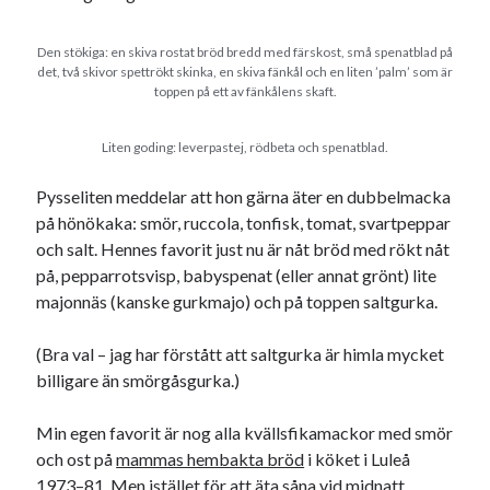
Den stora bloggläsarvärvsveckan
Godisbrödet från himlen
Den stökiga: en skiva rostat bröd bredd med färskost, små spenatblad på
Köttfärslimpan på allas läppar
det, två skivor spettrökt skinka, en skiva fänkål och en liten ’palm’ som är
toppen på ett av fänkålens skaft.
Länkskolan
Lotten som Sommarpratare (i fantasin alltså: grupp på FB)
Vad ska du laga för mat idag? (Recept!)
Liten goding: leverpastej, rödbeta och spenatblad.
Pysseliten meddelar att hon gärna äter en dubbelmacka
på hönökaka: smör, ruccola, tonfisk, tomat, svartpeppar
Meta
och salt. Hennes favorit just nu är nåt bröd med rökt nåt
Logga in
på, pepparrotsvisp, babyspenat (eller annat grönt) lite
Flöde för inlägg
majonnäs (kanske gurkmajo) och på toppen saltgurka.
Flöde för kommentarer
WordPress.org
(Bra val – jag har förstått att saltgurka är himla mycket
billigare än smörgåsgurka.)
Min egen favorit är nog alla kvällsfikamackor med smör
och ost på
mammas hembakta bröd
i köket i Luleå
Pejpalla!
1973–81. Men istället för att äta såna vid midnatt,