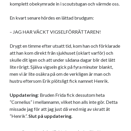
komplett obekymrade in i scoutstugan och värmde oss.
En kvart senare hördes en lättad brudgum:
– JAG HAR VÄCKT VIGSELFÖRRÄTTAREN!
Drygt en timme efter utsatt tid, kom han och förklarade
att han kom direkt från sjukhuset (oklart varför) och
skulle dit igen och att under sådana dagar blir det lätt
lite rörigt. Själva vigseln gick på fyra minuter blankt,
men vi är lite osäkra på om de verkligen är man och
hustru eftersom Erik plötsligt fick namnet Henrik.
Uppdatering
: Bruden Frida fick dessutom heta
”Cornelius” i mellannamn, vilket hon alls inte gör. Detta
missade jag för att jag just då vred mig av skratt åt
”Henrik”.
Slut på uppdatering.