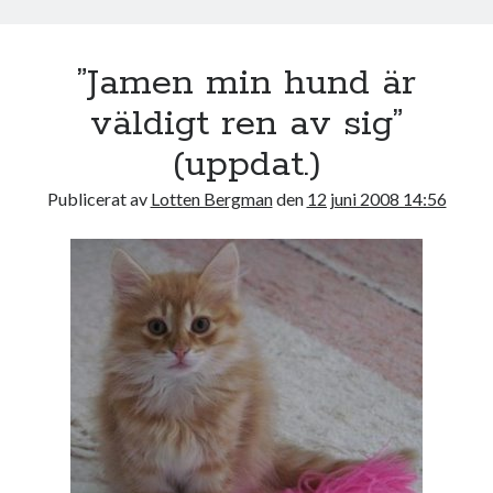
k
”Jamen min hund är
väldigt ren av sig”
(uppdat.)
Publicerat av
Lotten Bergman
den
12 juni 2008 14:56