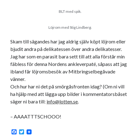
BLT med spik.
Löjrom med Stig Lindberg.
Skam till sägandes har jag aldrig själv köpt löjrom eller
bjudit andra på delikatessen över andra delikatesser.
Jag har som en parasit bara sett till att alla förstår min
fäbless för denna Nordens ankleverpaté, såpass att jag
ibland får löjromsbesök av Mitbringselbegåvade
vänner.
Och hur har ni det på smörgåsfronten idag? (Om ni vill
ha hjälp med att lägga upp bilder i kommentatorsbåset
säger ni bara till:
info@lotten.se
.
– AAAATTTSCHOOO!
F
T
a
w