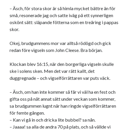
– Äsch, för stora skor är så himla mycket bättre än för
små, resonerade jag och satte iväg på ett synnerligen
oskönt sätt: släpande fötterna som en treåring i pappas
skor.
Okej, brudgummens mor var alltså rödögd och gick
redan före vigseln som John Cleese. Bra början.
Klockan blev 16:15, när den borgerliga vigseln skulle
ske i solens sken. Men det var rätt kallt, det
duggregnade – och vigselförrättaren var puts väck.
– Äsch, om han inte kommer så får vi väl ha en fest och
gifta oss på nåt annat sätt under veckan som kommer,
sa brudgummen lugnt när han ringde vigselförrättaren
för femte gången.
– Kan vi gå in och dricka lite bubbel? sa nån.
– Jaaaa! sa alla de andra 70 på plats, och så vällde vi