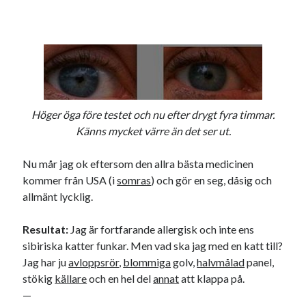
Höger öga före testet och nu efter drygt fyra timmar.
Känns mycket värre än det ser ut.
Nu mår jag ok eftersom den allra bästa medicinen
kommer från USA (i
somras
) och gör en seg, dåsig och
allmänt lycklig.
Resultat:
Jag är fortfarande allergisk och inte ens
sibiriska katter funkar. Men vad ska jag med en katt till?
Jag har ju
avloppsrör
,
blommiga
golv,
halvmålad
panel,
stökig
källare
och en hel del
annat
att klappa på.
—