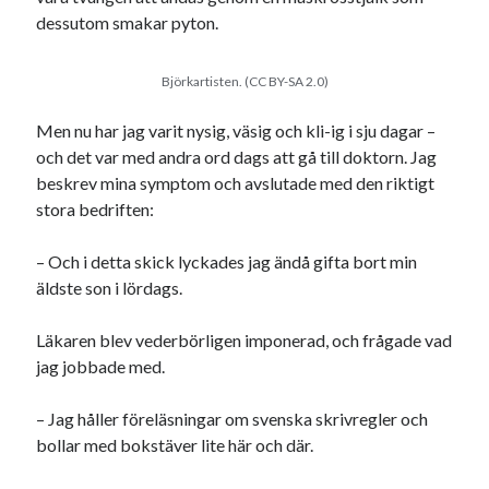
dessutom smakar pyton.
Björkartisten. (CC BY-SA 2.0)
Men nu har jag varit nysig, väsig och kli-ig i sju dagar –
och det var med andra ord dags att gå till doktorn. Jag
beskrev mina symptom och avslutade med den riktigt
stora bedriften:
– Och i detta skick lyckades jag ändå gifta bort min
äldste son i lördags.
Läkaren blev vederbörligen imponerad, och frågade vad
jag jobbade med.
– Jag håller föreläsningar om svenska skrivregler och
bollar med bokstäver lite här och där.