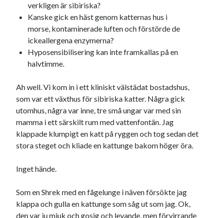
verkligen är sibiriska?
Kanske gick en häst genom katternas hus i
morse, kontaminerade luften och förstörde de
ickeallergena enzymerna?
Hyposensibilisering kan inte framkallas på en
halvtimme.
Ah well. Vi kom in i ett kliniskt välstädat bostadshus,
som var ett växthus för sibiriska katter. Några gick
utomhus, några var inne, tre små ungar var med sin
mamma i ett särskilt rum med vattenfontän. Jag
klappade klumpigt en katt på ryggen och tog sedan det
stora steget och kliade en kattunge bakom höger öra.
Inget hände.
Som en Shrek med en fågelunge i näven försökte jag
klappa och gulla en kattunge som såg ut som jag. Ok,
den var ju mjuk och gosig och levande, men förvirrande