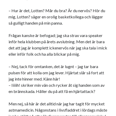
– Hur är det, Lotten? Mår du bra? Är du nervös? Hör du
mig, Lotten? säger en orolig basketkollega och lägger
så gulligt handen på min panna.
Frågan kanske är befogad; jag ska strax vara speaker
inför hela klubben på årets avslutning. Men det är bara
det att jag är komplett ickenervös när jag ska tala i mick
eller inför folk och ha alla blickar på mig.
– Nej, tack för omtanken, det är lugnt – jag tar bara
pulsen för att kolla om jag lever. Hjärtat slår så fort att
jag inte hinner med. Känn här!
– Iiiiih! skriker min vän och rycker åt sig handen som av
en brännskada. Håller du på att få en hjärtattack?
Men nej, så här är det alltid när jag har tagit för mycket
astmamedicin. Någonstans i livsfladdret i lördags måste