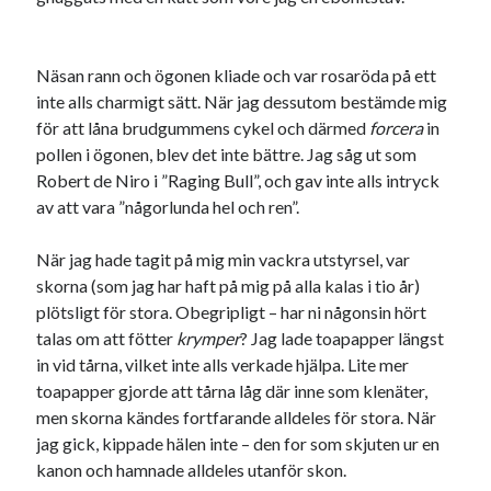
Näsan rann och ögonen kliade och var rosaröda på ett
inte alls charmigt sätt. När jag dessutom bestämde mig
för att låna brudgummens cykel och därmed
forcera
in
pollen i ögonen, blev det inte bättre. Jag såg ut som
Robert de Niro i ”Raging Bull”, och gav inte alls intryck
av att vara ”någorlunda hel och ren”.
När jag hade tagit på mig min vackra utstyrsel, var
skorna (som jag har haft på mig på alla kalas i tio år)
plötsligt för stora. Obegripligt – har ni någonsin hört
talas om att fötter
krymper
? Jag lade toapapper längst
in vid tårna, vilket inte alls verkade hjälpa. Lite mer
toapapper gjorde att tårna låg där inne som klenäter,
men skorna kändes fortfarande alldeles för stora. När
jag gick, kippade hälen inte – den for som skjuten ur en
kanon och hamnade alldeles utanför skon.