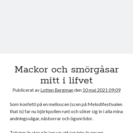
17
18
19
20
21
22
23
24
25
26
27
28
29
30
31
« jul
Sök
Mackor och smörgåsar
mitt i lifvet
Publicerat av
Lotten Bergman
den
10 maj 2021 09:09
Kategorier
Som konfetti på en melloscen (scen på Melodifestivalen
Kategorier
that is) far nu björkpollen runt och söker sig in i alla mina
andningsvägar, näsborrar och ögonrödor.
Trösten är stor när jag ser att jag inte är ensam.