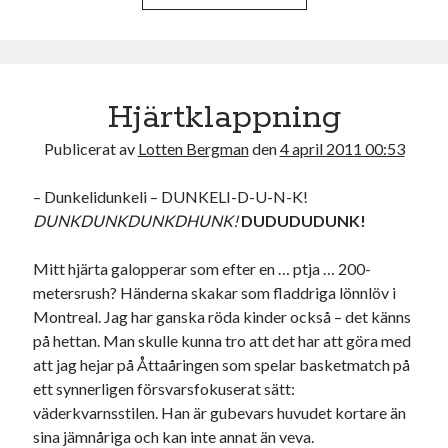
b
t
o
e
o
r
k
Hjärtklappning
Publicerat av
Lotten Bergman
den
4 april 2011 00:53
– Dunkelidunkeli – DUNKELI-D-U-N-K!
DUNKDUNKDUNKDHUNK!
DUDUDUDUNK!
Mitt hjärta galopperar som efter en … ptja … 200-
metersrush? Händerna skakar som fladdriga lönnlöv i
Montreal. Jag har ganska röda kinder också – det känns
på hettan. Man skulle kunna tro att det har att göra med
att jag hejar på Åttaåringen som spelar basketmatch på
ett synnerligen försvarsfokuserat sätt:
väderkvarnsstilen. Han är gubevars huvudet kortare än
sina jämnåriga och kan inte annat än veva.