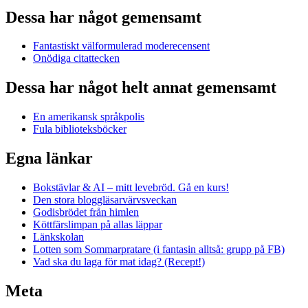
Dessa har något gemensamt
Fantastiskt välformulerad moderecensent
Onödiga citattecken
Dessa har något helt annat gemensamt
En amerikansk språkpolis
Fula biblioteksböcker
Egna länkar
Bokstävlar & AI – mitt levebröd. Gå en kurs!
Den stora bloggläsarvärvsveckan
Godisbrödet från himlen
Köttfärslimpan på allas läppar
Länkskolan
Lotten som Sommarpratare (i fantasin alltså: grupp på FB)
Vad ska du laga för mat idag? (Recept!)
Meta