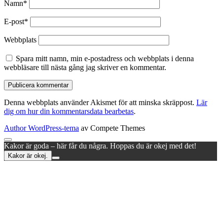
Namn*
E-post*
Webbplats
Spara mitt namn, min e-postadress och webbplats i denna
webbläsare till nästa gång jag skriver en kommentar.
Denna webbplats använder Akismet för att minska skräppost.
Lär
dig om hur din kommentarsdata bearbetas
.
Author WordPress-tema
av Compete Themes
Rulla
Kakor är goda – här får du några. Hoppas du är okej med det!
till
Kakor är okej.
toppen