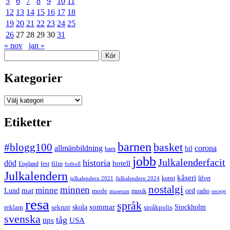
5
6
7
8
9
10
11
12
13
14
15
16
17
18
19
20
21
22
23
24
25
26
27
28
29
30
31
« nov
jan »
Sök
Kategorier
Kategorier
Etiketter
barnen
#blogg100
basket
allmänbildning
corona
bil
barn
jobb
Julkalenderfacit
historia
död
hotell
England
fest
film
fotboll
Julkalendern
kåseri
julkalendern 2021
Julkalendern 2024
konst
lifvet
nostalgi
minnen
minne
mat
Lund
mode
ord
musik
radio
museum
recept
resa
språk
sommar
reklam
sekrutt
skola
språkpolis
Stockholm
svenska
tåg
USA
tips