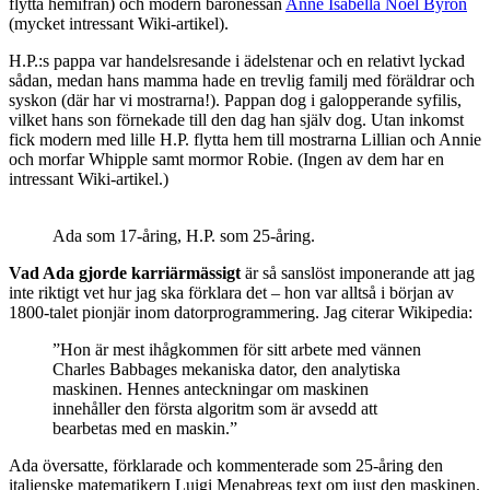
flytta hemifrån) och modern baronessan
Anne Isabella Noel Byron
(mycket intressant Wiki-artikel).
H.P.:s pappa var handelsresande i ädelstenar och en relativt lyckad
sådan, medan hans mamma hade en trevlig familj med föräldrar och
syskon (där har vi mostrarna!). Pappan dog i galopperande syfilis,
vilket hans son förnekade till den dag han själv dog. Utan inkomst
fick modern med lille H.P. flytta hem till mostrarna Lillian och Annie
och morfar Whipple samt mormor Robie. (Ingen av dem har en
intressant Wiki-artikel.)
Ada som 17-åring, H.P. som 25-åring.
Vad Ada gjorde karriärmässigt
är så sanslöst imponerande att jag
inte riktigt vet hur jag ska förklara det – hon var alltså i början av
1800-talet pionjär inom datorprogrammering. Jag citerar Wikipedia:
”Hon är mest ihågkommen för sitt arbete med vännen
Charles Babbages mekaniska dator, den analytiska
maskinen. Hennes anteckningar om maskinen
innehåller den första algoritm som är avsedd att
bearbetas med en maskin.”
Ada översatte, förklarade och kommenterade som 25-åring den
italienske matematikern Luigi Menabreas text om just den maskinen.