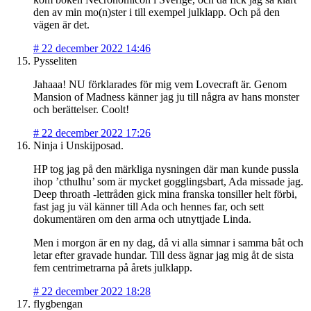
den av min mo(n)ster i till exempel julklapp. Och på den
vägen är det.
#
22 december 2022 14:46
Pysseliten
Jahaaa! NU förklarades för mig vem Lovecraft är. Genom
Mansion of Madness känner jag ju till några av hans monster
och berättelser. Coolt!
#
22 december 2022 17:26
Ninja i Unskijposad.
HP tog jag på den märkliga nysningen där man kunde pussla
ihop ’cthulhu’ som är mycket gogglingsbart, Ada missade jag.
Deep throath -lettråden gick mina franska tonsiller helt förbi,
fast jag ju väl känner till Ada och hennes far, och sett
dokumentären om den arma och utnyttjade Linda.
Men i morgon är en ny dag, då vi alla simnar i samma båt och
letar efter gravade hundar. Till dess ägnar jag mig åt de sista
fem centrimetrarna på årets julklapp.
#
22 december 2022 18:28
flygbengan