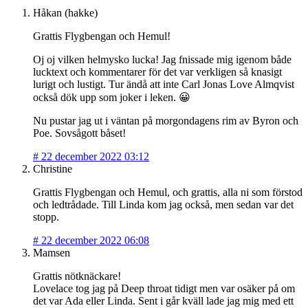
Håkan (hakke)
Grattis Flygbengan och Hemul!
Oj oj vilken helmysko lucka! Jag fnissade mig igenom både
lucktext och kommentarer för det var verkligen så knasigt
lurigt och lustigt. Tur ändå att inte Carl Jonas Love Almqvist
också dök upp som joker i leken. 😀
Nu pustar jag ut i väntan på morgondagens rim av Byron och
Poe. Sovsågott båset!
#
22 december 2022 03:12
Christine
Grattis Flygbengan och Hemul, och grattis, alla ni som förstod
och ledtrådade. Till Linda kom jag också, men sedan var det
stopp.
#
22 december 2022 06:08
Mamsen
Grattis nötknäckare!
Lovelace tog jag på Deep throat tidigt men var osäker på om
det var Ada eller Linda. Sent i går kväll lade jag mig med ett