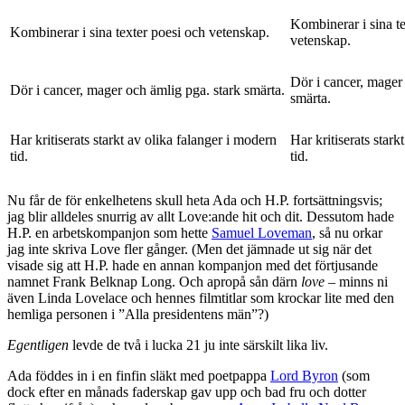
Kombinerar i sina t
Kombinerar i sina texter poesi och vetenskap.
vetenskap.
Dör i cancer, mager
Dör i cancer, mager och ämlig pga. stark smärta.
smärta.
Har kritiserats starkt av olika falanger i modern
Har kritiserats stark
tid.
tid.
Nu får de för enkelhetens skull heta Ada och H.P. fortsättningsvis;
jag blir alldeles snurrig av allt Love:ande hit och dit. Dessutom hade
H.P. en arbetskompanjon som hette
Samuel Loveman
, så nu orkar
jag inte skriva Love fler gånger. (Men det jämnade ut sig när det
visade sig att H.P. hade en annan kompanjon med det förtjusande
namnet Frank Belknap Long. Och apropå sån därn
love
– minns ni
även Linda Lovelace och hennes filmtitlar som krockar lite med den
hemliga personen i ”Alla presidentens män”?)
Egentligen
levde de två i lucka 21 ju inte särskilt lika liv.
Ada föddes in i en finfin släkt med poetpappa
Lord Byron
(som
dock efter en månads faderskap gav upp och bad fru och dotter