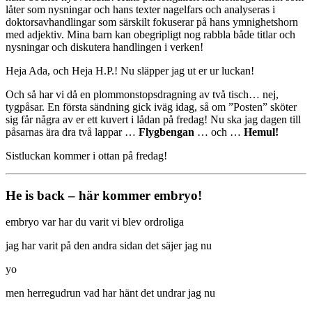
låter som nysningar och hans texter nagelfars och analyseras i
doktorsavhandlingar som särskilt fokuserar på hans ymnighetshorn
med adjektiv. Mina barn kan obegripligt nog rabbla både titlar och
nysningar och diskutera handlingen i verken!
Heja Ada, och Heja H.P.! Nu släpper jag ut er ur luckan!
Och så har vi då en plommonstopsdragning av två tisch… nej,
tygpåsar. En första sändning gick iväg idag, så om ”Posten” sköter
sig får några av er ett kuvert i lådan på fredag! Nu ska jag dagen till
påsarnas ära dra två lappar …
Flygbengan
… och …
Hemul!
Sistluckan kommer i ottan på fredag!
He is back – här kommer embryo!
embryo var har du varit vi blev ordroliga
jag har varit på den andra sidan det säjer jag nu
yo
men herregudrun vad har hänt det undrar jag nu