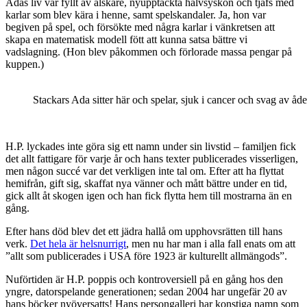
Adas liv var fyllt av älskare, nyupptäckta halvsyskon och tjafs med
karlar som blev kära i henne, samt spelskandaler. Ja, hon var
begiven på spel, och försökte med några karlar i vänkretsen att
skapa en matematisk modell fött att kunna satsa bättre vi
vadslagning. (Hon blev påkommen och förlorade massa pengar på
kuppen.)
Stackars Ada sitter här och spelar, sjuk i cancer och svag av å
H.P. lyckades inte göra sig ett namn under sin livstid – familjen fick
det allt fattigare för varje år och hans texter publicerades visserligen,
men någon succé var det verkligen inte tal om. Efter att ha flyttat
hemifrån, gift sig, skaffat nya vänner och mått bättre under en tid,
gick allt åt skogen igen och han fick flytta hem till mostrarna än en
gång.
Efter hans död blev det ett jädra hallå om upphovsrätten till hans
verk.
Det hela är helsnurrigt
, men nu har man i alla fall enats om att
”allt som publicerades i USA före 1923 är kulturellt allmängods”.
Nuförtiden är H.P. poppis och kontroversiell på en gång hos den
yngre, datorspelande generationen; sedan 2004 har ungefär 20 av
hans böcker nyöversatts! Hans persongalleri har konstiga namn som