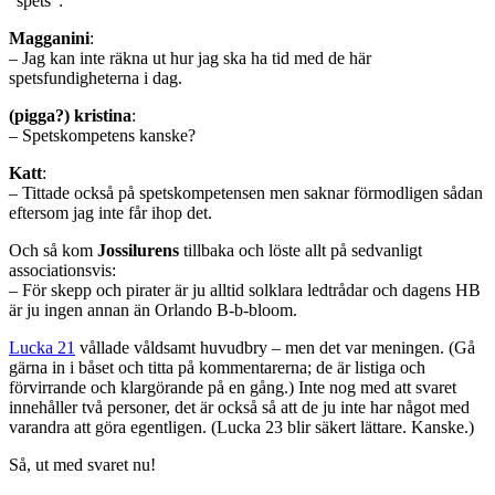
”spets”:
Magganini
:
– Jag kan inte räkna ut hur jag ska ha tid med de här
spetsfundigheterna i dag.
(pigga?) kristina
:
– Spetskompetens kanske?
Katt
:
– Tittade också på spetskompetensen men saknar förmodligen sådan
eftersom jag inte får ihop det.
Och så kom
Jossilurens
tillbaka och löste allt på sedvanligt
associationsvis:
– För skepp och pirater är ju alltid solklara ledtrådar och dagens HB
är ju ingen annan än Orlando B-b-bloom.
Lucka 21
vållade våldsamt huvudbry – men det var meningen. (Gå
gärna in i båset och titta på kommentarerna; de är listiga och
förvirrande och klargörande på en gång.) Inte nog med att svaret
innehåller två personer, det är också så att de ju inte har något med
varandra att göra egentligen. (Lucka 23 blir säkert lättare. Kanske.)
Så, ut med svaret nu!