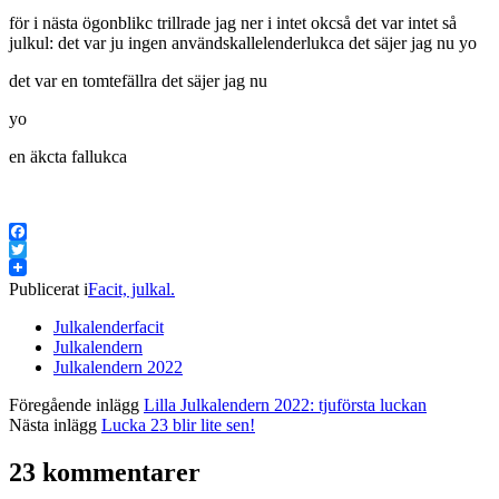
för i nästa ögonblikc trillrade jag ner i intet okcså det var intet så
julkul: det var ju ingen användskallelenderlukca det säjer jag nu yo
det var en tomtefällra det säjer jag nu
yo
en äkcta fallukca
Facebook
Twitter
Publicerat i
Facit, julkal.
Julkalenderfacit
Julkalendern
Julkalendern 2022
Föregående inlägg
Lilla Julkalendern 2022: tjuförsta luckan
Nästa inlägg
Lucka 23 blir lite sen!
23 kommentarer