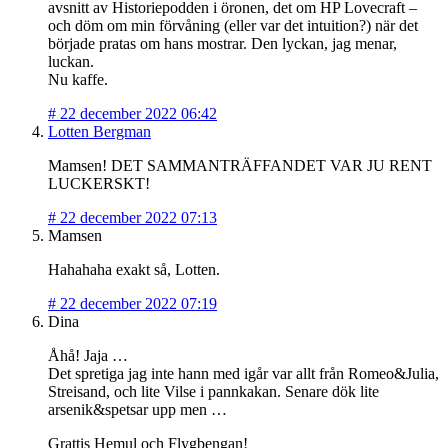
avsnitt av Historiepodden i öronen, det om HP Lovecraft –
och döm om min förvåning (eller var det intuition?) när det
började pratas om hans mostrar. Den lyckan, jag menar,
luckan.
Nu kaffe.
#
22 december 2022 06:42
Lotten Bergman
Mamsen! DET SAMMANTRÄFFANDET VAR JU RENT
LUCKERSKT!
#
22 december 2022 07:13
Mamsen
Hahahaha exakt så, Lotten.
#
22 december 2022 07:19
Dina
Åhå! Jaja …
Det spretiga jag inte hann med igår var allt från Romeo&Julia,
Streisand, och lite Vilse i pannkakan. Senare dök lite
arsenik&spetsar upp men …
Grattis Hemul och Flygbengan!