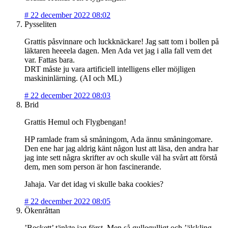
#
22 december 2022 08:02
Pysseliten
Grattis påsvinnare och luckknäckare! Jag satt tom i bollen på
läktaren heeeela dagen. Men Ada vet jag i alla fall vem det
var. Fattas bara.
DRT måste ju vara artificiell intelligens eller möjligen
maskininlärning. (AI och ML)
#
22 december 2022 08:03
Brid
Grattis Hemul och Flygbengan!
HP ramlade fram så småningom, Ada ännu småningomare.
Den ene har jag aldrig känt någon lust att läsa, den andra har
jag inte sett några skrifter av och skulle väl ha svårt att förstå
dem, men som person är hon fascinerande.
Jahaja. Var det idag vi skulle baka cookies?
#
22 december 2022 08:05
Ökenråttan
’Beckett’ tänkte jag först. Men så gullegulligt och ’älskling,