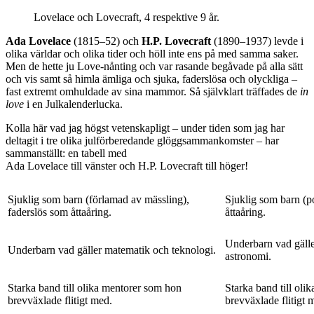
Lovelace och Lovecraft, 4 respektive 9 år.
Ada Lovelace
(1815–52) och
H.P. Lovecraft
(1890–1937) levde i
olika världar och olika tider och höll inte ens på med samma saker.
Men de hette ju Love-nånting och var rasande begåvade på alla sätt
och vis samt så himla ämliga och sjuka, faderslösa och olyckliga –
fast extremt omhuldade av sina mammor. Så självklart träffades de
in
love
i en Julkalenderlucka.
Kolla här vad jag högst vetenskapligt – under tiden som jag har
deltagit i tre olika julförberedande glöggsammankomster – har
sammanställt: en tabell med
Ada Lovelace till vänster och H.P. Lovecraft till höger!
Sjuklig som barn (förlamad av mässling),
Sjuklig som barn (po
faderslös som åttaåring.
åttaåring.
Underbarn vad gälle
Underbarn vad gäller matematik och teknologi.
astronomi.
Starka band till olika mentorer som hon
Starka band till oli
brevväxlade flitigt med.
brevväxlade flitigt 