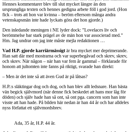
Hennes kommentarer blev till slut mycket längre än den
ursprungliga texten och hennes gedigna arbete föll i god jord. (Hon
fick – trots att hon var kvinna – beröm eftersom många andra
vetenskapsmän inte hade lyckats göra det hon gjorde.)
Den inledande meningen i NE lyder dock: ”Lovelaces liv och
berömmelse bar stark prägel av de män hon var associerad med.”
Hm. Jag undrar om jag inte måste mejla redaktionen …
Vad H.P. gjorde karriärmässigt
är bra mycket mer deprimerande.
Han satt där med mostrarna och var superbegåvad och skrev, skrev,
och skrev. När någon – när han var fem år gammal – förklarade för
honom att jultomten inte fanns på riktigt, svarade han direkt:
– Men är det inte så att även Gud är på låtsas?
H.P.:s släktingar dog och dog, och han blev allt ledsnare. Han bästa
vän begick självmord (när denne fick beskedet att hans mor låg för
döden) och själv hade han så ont, så ont pga. cancern som han inte
visste att han hade. På bilden här nedan är han 44 år och har alldeles
nyss författat ett självmordsbrev.
Ada, 35 år, H.P. 44 år.