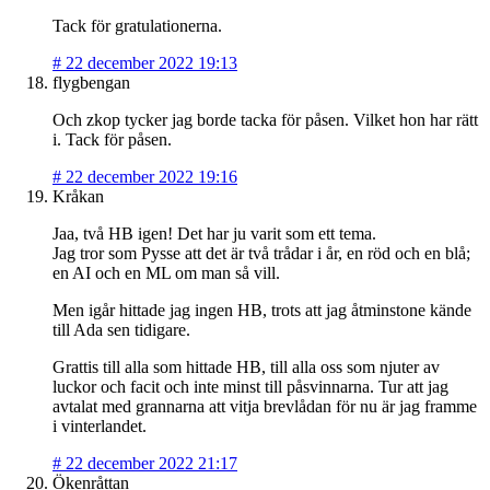
Tack för gratulationerna.
#
22 december 2022 19:13
flygbengan
Och zkop tycker jag borde tacka för påsen. Vilket hon har rätt
i. Tack för påsen.
#
22 december 2022 19:16
Kråkan
Jaa, två HB igen! Det har ju varit som ett tema.
Jag tror som Pysse att det är två trådar i år, en röd och en blå;
en AI och en ML om man så vill.
Men igår hittade jag ingen HB, trots att jag åtminstone kände
till Ada sen tidigare.
Grattis till alla som hittade HB, till alla oss som njuter av
luckor och facit och inte minst till påsvinnarna. Tur att jag
avtalat med grannarna att vitja brevlådan för nu är jag framme
i vinterlandet.
#
22 december 2022 21:17
Ökenråttan