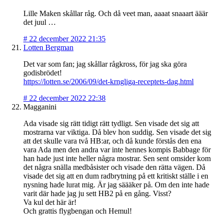
Lille Maken skållar råg. Och då veet man, aaaat snaaart ääär
det juul …
#
22 december 2022 21:35
Lotten Bergman
Det var som fan; jag skållar rågkross, för jag ska göra
godisbrödet!
https://lotten.se/2006/09/det-krngliga-receptets-dag.html
#
22 december 2022 22:38
Magganini
Ada visade sig rätt tidigt rätt tydligt. Sen visade det sig att
mostrarna var viktiga. Då blev hon suddig. Sen visade det sig
att det skulle vara två HB:ar, och då kunde förstås den ena
vara Ada men den andra var inte hennes kompis Babbage för
han hade just inte heller några mostrar. Sen sent omsider kom
det några snälla medbåsister och visade den rätta vägen. Då
visade det sig att en dum radbrytning på ett kritiskt ställe i en
nysning hade lurat mig. Är jag säääker på. Om den inte hade
varit där hade jag ju sett HB2 på en gång. Visst?
Va kul det här är!
Och grattis flygbengan och Hemul!