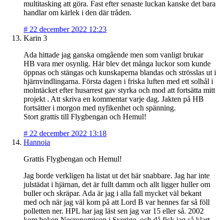
multitasking att göra. Fast efter senaste luckan kanske det bara
handlar om kärlek i den där tråden.
#
22 december 2022 12:23
Karin 3
Ada hittade jag ganska omgående men som vanligt brukar
HB vara mer osynlig. Här blev det många luckor som kunde
öppnas och stängas och kunskaperna blandas och strösslas ut i
hjärnvindlingarna. Första dagen i friska luften med ett solhål i
molntäcket efter husarrest gav styrka och mod att fortsätta mitt
projekt . Att skriva en kommentar varje dag. Jakten på HB
fortsätter i morgon med nyfikenhet och spänning.
Stort grattis till Flygbengan och Hemul!
#
22 december 2022 13:18
Hannoia
Grattis Flygbengan och Hemul!
Jag borde verkligen ha listat ut det här snabbare. Jag har inte
julstädat i hjärnan, det är fullt damm och allt ligger huller om
buller och skräpar. Ada är jag i alla fall mycket väl bekant
med och när jag väl kom på att Lord B var hennes far så föll
polletten ner. HPL har jag läst sen jag var 15 eller så. 2002
kom boken Necronomicon i Sverige, och då fick jag så klart