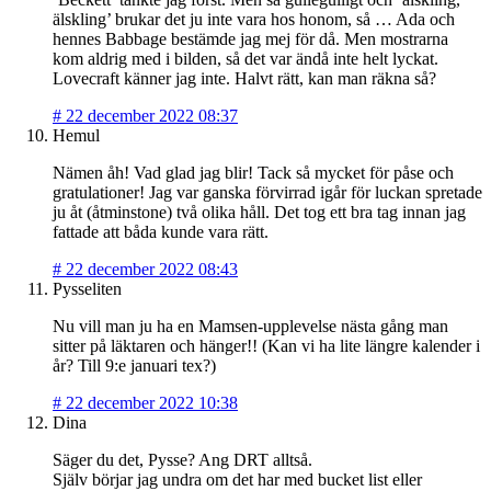
älskling’ brukar det ju inte vara hos honom, så … Ada och
hennes Babbage bestämde jag mej för då. Men mostrarna
kom aldrig med i bilden, så det var ändå inte helt lyckat.
Lovecraft känner jag inte. Halvt rätt, kan man räkna så?
#
22 december 2022 08:37
Hemul
Nämen åh! Vad glad jag blir! Tack så mycket för påse och
gratulationer! Jag var ganska förvirrad igår för luckan spretade
ju åt (åtminstone) två olika håll. Det tog ett bra tag innan jag
fattade att båda kunde vara rätt.
#
22 december 2022 08:43
Pysseliten
Nu vill man ju ha en Mamsen-upplevelse nästa gång man
sitter på läktaren och hänger!! (Kan vi ha lite längre kalender i
år? Till 9:e januari tex?)
#
22 december 2022 10:38
Dina
Säger du det, Pysse? Ang DRT alltså.
Själv börjar jag undra om det har med bucket list eller