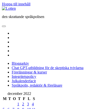
Hoppa till innehåll
Lotten
den skrattande språkpolisen
öppna
primär
twitter
meny
facebook
instagram
linkedin
rss
e-
post
Bloggarkiv
Chat GPT-utbildning för de skeptiska tvivlarna
Föreläsningar & kurser
Integritetspolicy
Julkalenderfacit
Språkpolis, redaktör & föreläsare
Sidopanel
december 2022
M
T
O
T
F
L
S
1
2
3
4