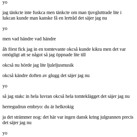
yo
jag tänkcte inte fuskca men tänkcte om man tjuvgluttrade lite i
lukcan kunde man kanske få en lertråd det säjer jag nu
yo
men vad händre vad händre
åh först fick jag in en tomtevante okcså kunde kikra men det var
omögligt att se något så jag öppnade lite till
okcså nu hörde jag lite ljuleljusmusik
okcså kändre doften av glugg det säjer jag nu
yo
så jag stakc in hela luvran okcså hela tomteklägget det säjer jag nu
herregudrun embryo: du är helkrokig
ja det strämmer nog: det här var ingen dansk kring julgrannen precis
det säjer jag nu
yo