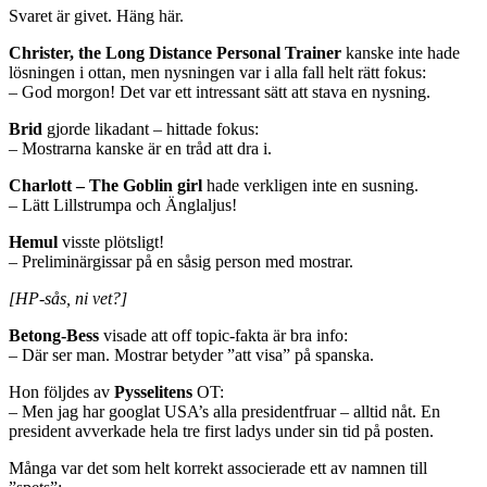
Svaret är givet. Häng här.
Christer, the Long Distance Personal Trainer
kanske inte hade
lösningen i ottan, men nysningen var i alla fall helt rätt fokus:
– God morgon! Det var ett intressant sätt att stava en nysning.
Brid
gjorde likadant – hittade fokus:
– Mostrarna kanske är en tråd att dra i.
Charlott – The Goblin girl
hade verkligen inte en susning.
– Lätt Lillstrumpa och Änglaljus!
Hemul
visste plötsligt!
– Preliminärgissar på en såsig person med mostrar.
[HP-sås, ni vet?]
Betong-Bess
visade att off topic-fakta är bra info:
– Där ser man. Mostrar betyder ”att visa” på spanska.
Hon följdes av
Pysselitens
OT:
– Men jag har googlat USA’s alla presidentfruar – alltid nåt. En
president avverkade hela tre first ladys under sin tid på posten.
Många var det som helt korrekt associerade ett av namnen till