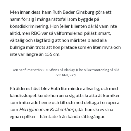
Men innan dess, hann Ruth Bader Ginsburg göra ett
namn för sig i många rättsfall som byggde på
könsdiskriminering. Hon (eller klienten dårå) vann inte
alltid, men RBG var så välformulerad, påläst, smart,
vältalig och slagfärdig att hon märktes bland alla
bullriga män trots att hon pratade som en liten myra och
inte var längre än 155 cm.
Den här filmen från 2018 finns på Viaplay. (Lite olika framtoning på bild
och titel, va?)
På ålderns höst blev Ruth lite mindre allvarlig, och med
kändisskapet kunde hon unna sig att skratta åt komiker
som imiterade henne och till och med deltaga i en opera
som
Hertiginnan av Krakenthorp
, där hon skrev sina
egna repliker – hämtade från kända rättegångar.