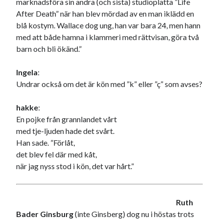
marknadsföra sin andra (och sista) studioplatta ”Life
Godisbrödet från himlen
After Death” när han blev mördad av en man iklädd en
Köttfärslimpan på allas läppar
blå kostym. Wallace dog ung, han var bara 24, men hann
Länkskolan
med att både hamna i klammeri med rättvisan, göra två
Lotten som Sommarpratare (i fantasin alltså: grupp på FB)
barn och bli ökänd.”
Vad ska du laga för mat idag? (Recept!)
Ingela
:
Undrar också om det är kön med ”k” eller ”ç” som avses?
Meta
Logga in
hakke
:
Flöde för inlägg
En pojke från grannlandet vårt
Flöde för kommentarer
med tje-ljuden hade det svårt.
WordPress.org
Han sade. ”Förlåt,
det blev fel där med kåt,
när jag nyss stod i kön, det var hårt.”
Pejpalla!
Ruth
Bader Ginsburg
(inte Ginsberg) dog nu i höstas trots