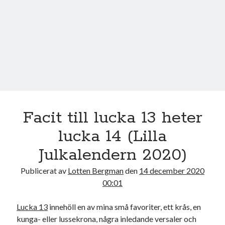
21
22
23
24
25
26
27
28
29
30
31
« nov
jan »
Sök
Facit till lucka 13 heter
lucka 14 (Lilla
Kategorier
Julkalendern 2020)
Kategorier
Publicerat av
Lotten Bergman
den
14 december 2020
00:01
Lucka 13
innehöll en av mina små favoriter, ett krås, en
Etiketter
kunga- eller lussekrona, några inledande versaler och