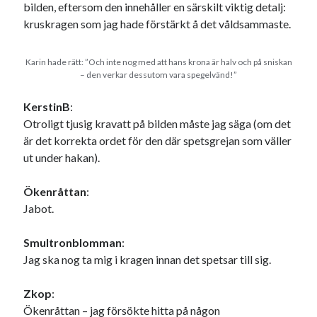
bilden, eftersom den innehåller en särskilt viktig detalj:
kruskragen som jag hade förstärkt å det våldsammaste.
Karin hade rätt: ”Och inte nog med att hans krona är halv och på sniskan
– den verkar dessutom vara spegelvänd!”
KerstinB
:
Otroligt tjusig kravatt på bilden måste jag säga (om det
är det korrekta ordet för den där spetsgrejan som väller
ut under hakan).
Ökenråttan
:
Jabot.
Smultronblomman
:
Jag ska nog ta mig i kragen innan det spetsar till sig.
Zkop
:
Ökenråttan – jag försökte hitta på någon