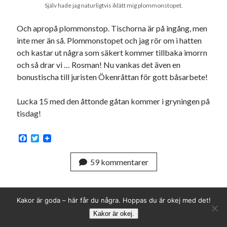
Själv hade jag naturligtvis iklätt mig plommonstopet.
Och apropå plommonstop. Tischorna är på ingång, men
inte mer än så. Plommonstopet och jag rör om i hatten
och kastar ut några som säkert kommer tillbaka imorrn
och så drar vi … Rosman! Nu vankas det även en
bonustischa till juristen Ökenråttan för gott båsarbete!
Lucka 15 med den åttonde gåtan kommer i gryningen på
tisdag!
F
T
a
w
c
i
59 kommentarer
e
t
b
t
o
e
o
r
k
Kakor är goda – här får du några. Hoppas du är okej med det!
Kakor är okej.