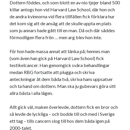
Dottern föddes, och som blott en av nio tjejer bland 500
killar antogs hon vid Harvard Law School, där hon och
de andra kvinnorna vid flera tillfällen fick förklara hur
det kom sig att de ansåg att de skulle uppta en plats
som ju annars hade gått till en man. Då och där såddes
förmodligen flera frön … men arg blev hon inte.
För hon hade massa annat att tänka på; hennes man
(som även han gick på Harvard Law School) fick
testikelcancer. Han genomgick svåra behandlingar
medan RBG fortsatte att plugga och skriva
anteckningar åt dem båda två, skriva hans uppsatser
och ta hand om dottern. Man ska ju gubevars göra sitt
allra bästa i alla lägen.
Allt gick väl, maken överlevde, dottern fick en bror och
så levde de lyckliga – och bodde till och med i Sverige
ett tag – tills cancern slog till hos dem båda igen på
2000-talet.