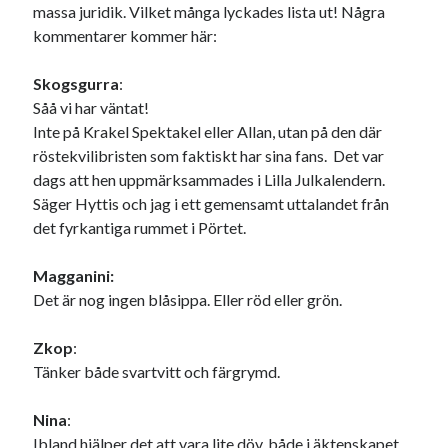
massa juridik. Vilket många lyckades lista ut! Några
#blogg100
allmänbildning
barn
kommentarer kommer här:
barnen
basket
corona
bil
Skogsgurra
:
död
film
England
fest
fotboll
Såå vi har väntat!
jobb
Inte på Krakel Spektakel eller Allan, utan på den där
historia
hotell
röstekvilibristen som faktiskt har sina fans. Det var
Julkalendern
Julkalenderfacit
dags att hen uppmärksammades i Lilla Julkalendern.
Säger Hyttis och jag i ett gemensamt uttalandet från
julkalendern 2021
Julkalendern 2024
konst
det fyrkantiga rummet i Pörtet.
minne
kåseri
mat
Lund
lifvet
Magganini:
minnen
mode
musik
museum
Det är nog ingen blåsippa. Eller röd eller grön.
nostalgi
ord
radio
recept
Zkop
:
resa
skola
reklam
sekrutt
Tänker både svartvitt och färgrymd.
språk
sommar
språkpolis
Nina
:
svenska
tåg
tips
Ibland hjälper det att vara lite döv, både i äktenskapet
Stockholm