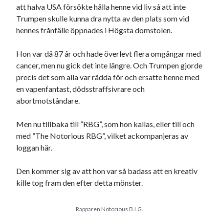
att halva USA försökte hålla henne vid liv så att inte
Trumpen skulle kunna dra nytta av den plats som vid
hennes frånfälle öppnades i Högsta domstolen.
Hon var då 87 år och hade överlevt flera omgångar med
Swish: 070-8885542
cancer, men nu gick det inte längre. Och Trumpen gjorde
precis det som alla var rädda för och ersatte henne med
en vapenfantast, dödsstraffsivrare och
abortmotståndare.
Men nu tillbaka till ”RBG”, som hon kallas, eller till och
med ”The Notorious RBG”, vilket ackompanjeras av
loggan här.
Den kommer sig av att hon var så badass att en kreativ
kille tog fram den efter detta mönster.
Rapparen Notorious B.I.G.