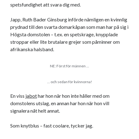
spetsfundighet att svara dig med.
Japp, Ruth Bader Ginsburg införde nämligen en kvinnlig
prydnad till den svarta domarkåpan som man har på sig i
Högsta domstolen – t.ex. en spetskrage, knypplade
stroppar eller lite brutalare grejer som påminner om
afrikanska halsband.
NE: Först för männen …
… och sedan för kvinnorna!
En viss
jabot
har hon när hon inte håller med om
domstolens utslag, en annan har hon när hon vill
signalera nåt helt annat.
Som knytblus – fast coolare, tycker jag.