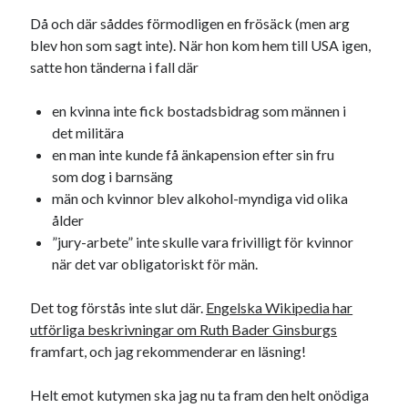
Då och där såddes förmodligen en frösäck (men arg
blev hon som sagt inte). När hon kom hem till USA igen,
satte hon tänderna i fall där
en kvinna inte fick bostadsbidrag som männen i
det militära
en man inte kunde få änkapension efter sin fru
som dog i barnsäng
män och kvinnor blev alkohol-myndiga vid olika
ålder
”jury-arbete” inte skulle vara frivilligt för kvinnor
när det var obligatoriskt för män.
Det tog förstås inte slut där.
Engelska Wikipedia har
utförliga beskrivningar om Ruth Bader Ginsburgs
framfart, och jag rekommenderar en läsning!
Helt emot kutymen ska jag nu ta fram den helt onödiga