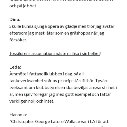
och på jobbet.
USA
Dina
:
Skulle kunna sjunga opera av glädje men tror jag avstår
Dessa har något gemensamt
eftersom jag mest låter som en gräshoppa när jag
försöker.
Fantastiskt välformulerad moderecensent
Onödiga citattecken
Jossilurens association måste ni läsa i sin helhet
!
Leda
:
Dessa har något helt annat gemensamt
Årsmöte i fattanollklubben i dag, så all
En amerikansk språkpolis
tankeverksamhet står av princip stå still här. Tyvärr
Fula biblioteksböcker
tveksamt om klubbstyrelsen ska beviljas ansvarsfrihet i
år, men själv föregår jag med gott exempel och fattar
verkligen noll och intet.
Egna länkar
Hannoia:
Bokstävlar & AI – mitt levebröd. Gå en kurs!
”Christopher George Latore Wallace var i LA för att
Den stora bloggläsarvärvsveckan