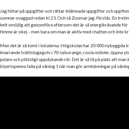
Jag hittar på uppgifter och rättar inlämnade uppgifter och uppfin
somnar ovaggad redan kl 23. Och så Zoomar jag, förstås. En treti
helt omöjlig att genomföra eftersom det är så energikrävande för 
timme är okej – men bara om man är aktiv med chatten och inte kräv
Men det är så tomt i lokalerna. Högskolan har 20 000 nybyggda 
knarrande tvättstugegolv i 70-talsorange, coola möbler, öppna yt
pelare och plötsligt uppdykande rör. Det är så få på plats att man 
blyertspenna falla på våning 1 när man gör armhävningar på våning 