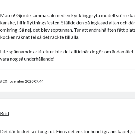
Maten! Gjorde samma sak med en kycklinggryta modell större kast
kanske, till inflyttningsfesten. Ställde den på inglasad altan och 
omkring. Så nej, det blev soptunnan. Tur att andra hälften fått plat
kocken räknat fel så det räckte till alla.
Lite spännamde arkitektur blir det alltid när de gör om ändamåle
vara nog så underhållande!
#
20 november 2020 07:44
Brid
Det där locket ser tungt ut. Finns det en stor hund i grannskapet,