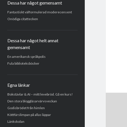
Dessa har något gemensamt
Fantastiskt välformulerad moderecensent
Onödiga citattecken
Dessa har något helt annat
gemensamt
En amerikansk språkpolis
Fula biblioteksböcker
Egna länkar
Bokstävlar & AI – mitt levebröd. Gå en kurs!
Den stora bloggläsarvärvsveckan
Godisbrödet från himlen
Köttfärslimpan på allas läppar
Länkskolan