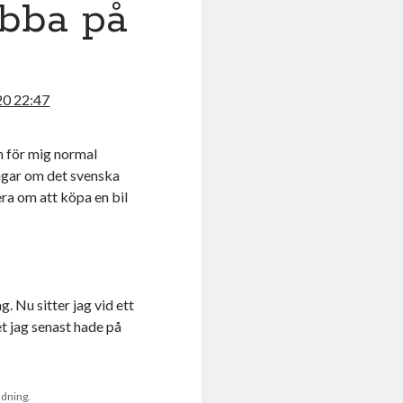
obba på
20 22:47
n för mig normal
ingar om det svenska
ra om att köpa en bil
. Nu sitter jag vid ett
t jag senast hade på
dning.