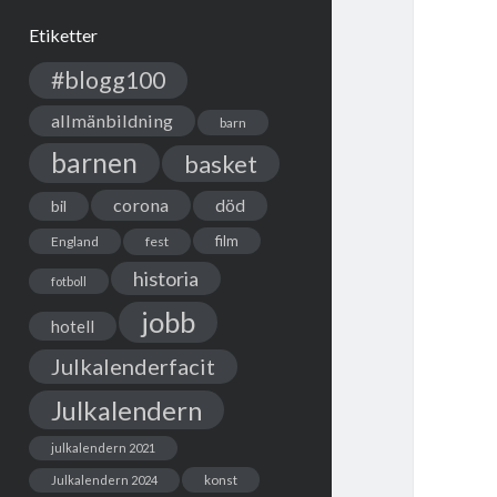
Etiketter
#blogg100
allmänbildning
barn
barnen
basket
corona
död
bil
film
England
fest
historia
fotboll
jobb
hotell
Julkalenderfacit
Julkalendern
julkalendern 2021
Julkalendern 2024
konst