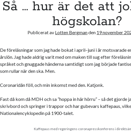
Så … hur är det att j
högskolan?
Publicerat av
Lotten Bergman
den
19 november 20
De föreläsningar som jag hade bokat i april–juni i år motsvarade e
årslön. Jag hade aldrig varit med om maken till sug efter föreläsn
språket och gnuggade händerna samtidigt som jag började fantise
som rullar när den ska. Men.
Coronaridån föll, och min inkomst med den. Katjonk.
Fast då kom då MDH och sa ”hoppa in här hörru” – så det gjorde jag
skrivbord och springer i trappor och har gubevars kaffepaus, vilke
Nationalencyklopedin på 1900-talet.
Kaffepaus med regeringens coronapresskonferens i direktsän