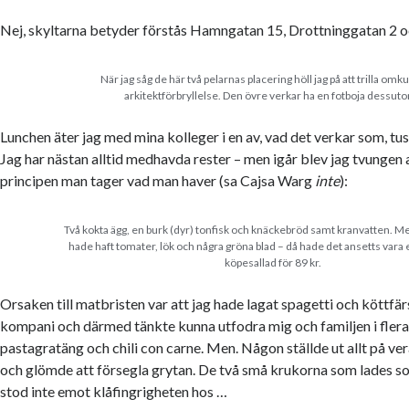
Nej, skyltarna betyder förstås Hamngatan 15, Drottninggatan 2 
När jag såg de här två pelarnas placering höll jag på att trilla omku
arkitektförbryllelse. Den övre verkar ha en fotboja dessut
Lunchen äter jag med mina kolleger i en av, vad det verkar som, tus
Jag har nästan alltid medhavda rester – men igår blev jag tvungen a
principen man tager vad man haver (sa Cajsa Warg
inte
):
Två kokta ägg, en burk (dyr) tonfisk och knäckebröd samt kranvatten. 
hade haft tomater, lök och några gröna blad – då hade det ansetts vara
köpesallad för 89 kr.
Orsaken till matbristen var att jag hade lagat spagetti och köttfärss
kompani och därmed tänkte kunna utfodra mig och familjen i flera
pastagratäng och chili con carne. Men. Någon ställde ut allt på ve
och glömde att försegla grytan. De två små krukorna som lades s
stod inte emot klåfingrigheten hos …