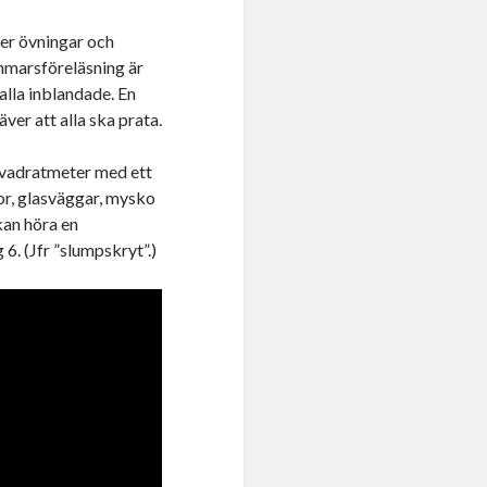
ner övningar och
mmarsföreläsning är
alla inblandade. En
er att alla ska prata.
kvadratmeter med ett
or, glasväggar, mysko
kan höra en
6. (Jfr ”slumpskryt”.)