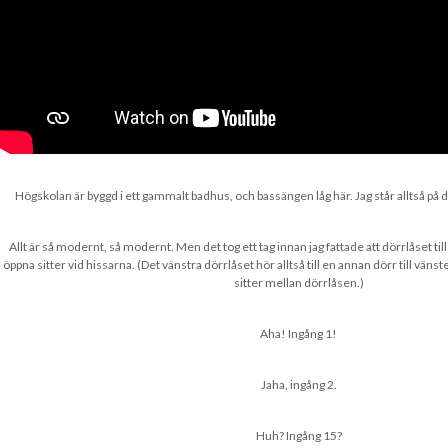
Högskolan är byggd i ett gammalt badhus, och bassängen låg här. Jag står alltså på 
Allt är så modernt, så modernt. Men det tog ett tag innan jag fattade att dörrlåset til
öppna sitter vid hissarna. (Det vänstra dörrlåset hör alltså till en annan dörr till väns
sitter mellan dörrlåsen.)
Aha! Ingång 1!
Jaha, ingång 2.
Huh? Ingång 15?