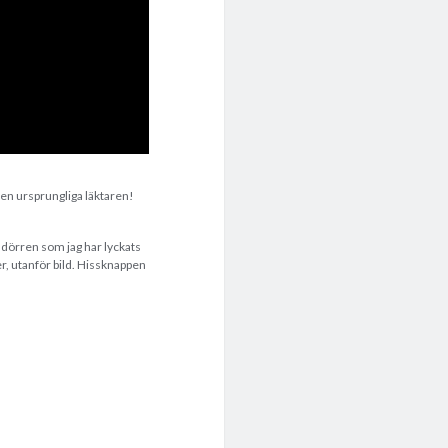
den ursprungliga läktaren!
l dörren som jag har lyckats
ter, utanför bild. Hissknappen