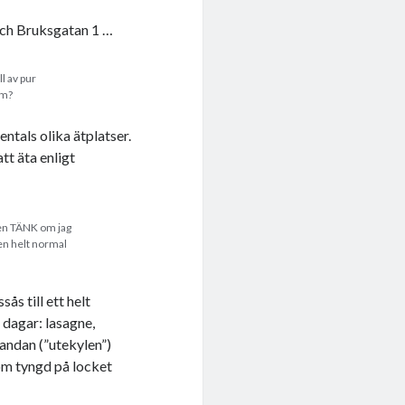
och Bruksgatan 1 …
ll av pur
om?
entals olika ätplatser.
tt äta enligt
Men TÄNK om jag
 en helt normal
ås till ett helt
 dagar: lasagne,
randan (”utekylen”)
om tyngd på locket