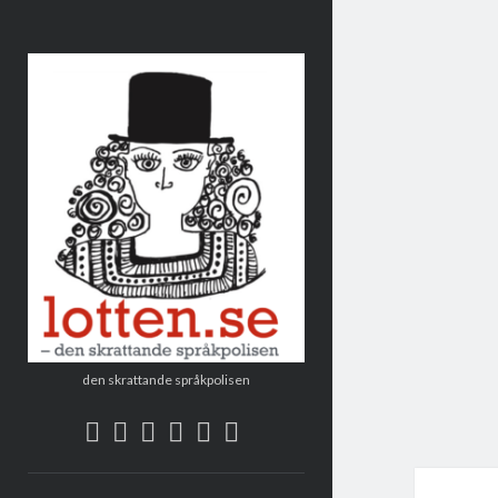
Lotten
den skrattande språkpolisen
twitter
facebook
instagram
linkedin
rss
e-
post