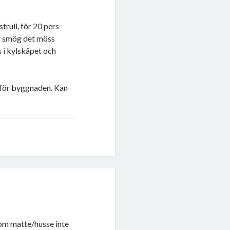
rull, för 20 pers
där smög det möss
s i kylskåpet och
t för byggnaden. Kan
 som matte/husse inte