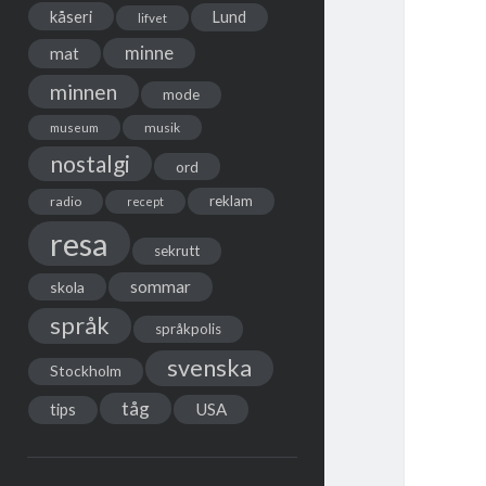
kåseri
Lund
lifvet
minne
mat
minnen
mode
musik
museum
nostalgi
ord
reklam
radio
recept
resa
sekrutt
sommar
skola
språk
språkpolis
svenska
Stockholm
tåg
USA
tips