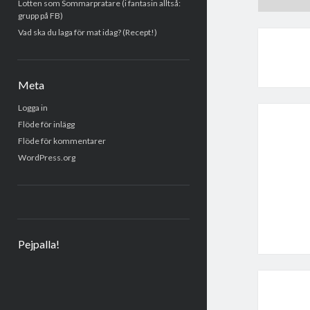
Lotten som Sommarpratare (i fantasin alltså:
grupp på FB)
Vad ska du laga för mat idag? (Recept!)
Meta
Logga in
Flöde för inlägg
Flöde för kommentarer
WordPress.org
Pejpalla!