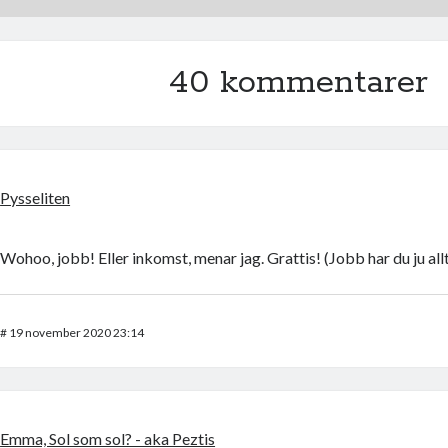
40 kommentarer
Pysseliten
Wohoo, jobb! Eller inkomst, menar jag. Grattis! (Jobb har du ju allt
#
19 november 2020 23:14
Emma, Sol som sol? - aka Peztis