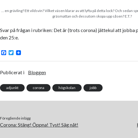
… en grävling? Ett vildsvin? Vilket väsen klarar av att lyfta på detta lock? Och sedan spr
gräsmattan och dessutom skopa upp såsen? E.T.?
Svar på frågan i rubriken: Det är (trots corona) jättekul att jobba 
den 25:e.
F
T
a
w
c
i
e
t
b
t
Publicerat i
Bloggen
o
e
o
r
k
adjunkt
corona
högskolan
jobb
Föregående inlägg
Corona: Stäng! Öppna! Tyst! Säg nåt!