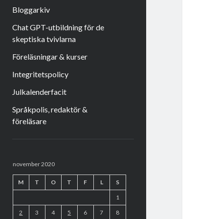
Bloggarkiv
Chat GPT-utbildning för de
skeptiska tvivlarna
Föreläsningar & kurser
Integritetspolicy
Julkalenderfacit
Språkpolis, redaktör &
föreläsare
Sidopanel
november 2020
M
T
O
T
F
L
S
1
2
3
4
5
6
7
8