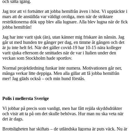
och sätta igång.
Jag tror att vi fortsätter att jobba hemifrån även i höst. Vi upptäckte i
mars att de anställda var väldigt oroliga, men när de striktare
restriktionerna dök upp blev alla lugnare. Alla blev lugna när de fick
jobba hemifrån!
Jag har inte varit sjuk (än), utan känner mig friskare än nånsin. Jag
går ut med hunden tre gånger per dag, en timme åt gången och det
är ju inte helt fel. När det gäller covid-19 har 10-15 nära kolleger
varit sjuka eftersom de smittades när de var i Italien under den
veckan som Stockholm hade sportlov.
Normal projektledning funkar inte numera. Motivationen går ner,
många verkar litte deppiga. Men alla gillar att få jobba hemifrån
mer! Jag gläds också – och min hund förstås.
Polis i mellersta Sverige
Vi jobbar på precis som vanligt, men har fått rejäla skyddsdräkter
och visir att ta på om det skulle behövas. Hur man nu ska veta när
det är dags.
Brottsligheten har skiftats – de utländska ligorna är puts väck. Nu är