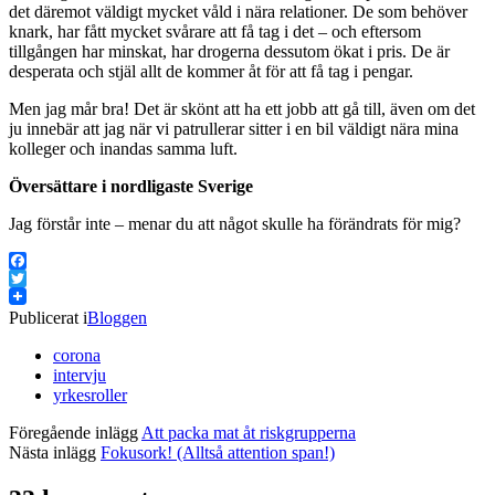
det däremot väldigt mycket våld i nära relationer. De som behöver
knark, har fått mycket svårare att få tag i det – och eftersom
tillgången har minskat, har drogerna dessutom ökat i pris. De är
desperata och stjäl allt de kommer åt för att få tag i pengar.
Men jag mår bra! Det är skönt att ha ett jobb att gå till, även om det
ju innebär att jag när vi patrullerar sitter i en bil väldigt nära mina
kolleger och inandas samma luft.
Översättare i nordligaste Sverige
Jag förstår inte – menar du att något skulle ha förändrats för mig?
Facebook
Twitter
Publicerat i
Bloggen
corona
intervju
yrkesroller
Föregående inlägg
Att packa mat åt riskgrupperna
Nästa inlägg
Fokusork! (Alltså attention span!)