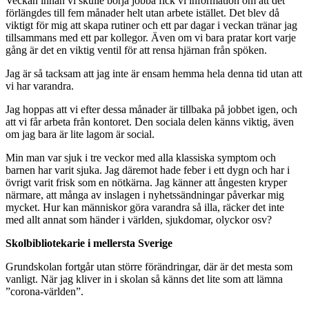
Veckan innan vi skulle börja jobba fick vi information om att det
förlängdes till fem månader helt utan arbete istället. Det blev då
viktigt för mig att skapa rutiner och ett par dagar i veckan tränar jag
tillsammans med ett par kollegor. Även om vi bara pratar kort varje
gång är det en viktig ventil för att rensa hjärnan från spöken.
Jag är så tacksam att jag inte är ensam hemma hela denna tid utan att
vi har varandra.
Jag hoppas att vi efter dessa månader är tillbaka på jobbet igen, och
att vi får arbeta från kontoret. Den sociala delen känns viktig, även
om jag bara är lite lagom är social.
Min man var sjuk i tre veckor med alla klassiska symptom och
barnen har varit sjuka. Jag däremot hade feber i ett dygn och har i
övrigt varit frisk som en nötkärna. Jag känner att ångesten kryper
närmare, att många av inslagen i nyhetssändningar påverkar mig
mycket. Hur kan människor göra varandra så illa, räcker det inte
med allt annat som händer i världen, sjukdomar, olyckor osv?
Skolbibliotekarie i mellersta Sverige
Grundskolan fortgår utan större förändringar, där är det mesta som
vanligt. När jag kliver in i skolan så känns det lite som att lämna
”corona-världen”.