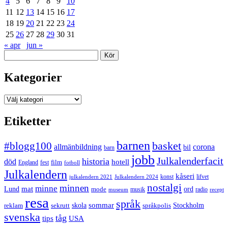
4
5
6
7
8
9
10
11
12
13
14
15
16
17
18
19
20
21
22
23
24
25
26
27
28
29
30
31
« apr
jun »
Sök
Kategorier
Kategorier
Etiketter
barnen
#blogg100
basket
allmänbildning
corona
bil
barn
jobb
Julkalenderfacit
historia
död
hotell
England
fest
film
fotboll
Julkalendern
kåseri
julkalendern 2021
Julkalendern 2024
konst
lifvet
nostalgi
minnen
minne
mat
Lund
mode
ord
musik
radio
museum
recept
resa
språk
sommar
reklam
sekrutt
skola
språkpolis
Stockholm
svenska
tåg
USA
tips