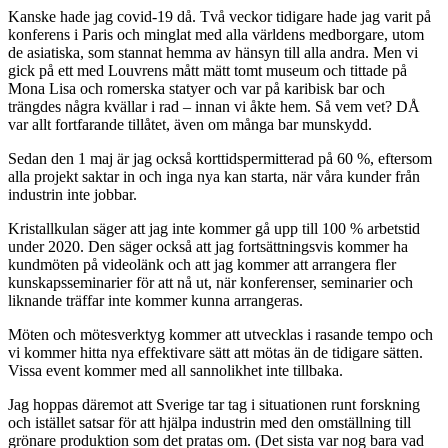
Kanske hade jag covid-19 då. Två veckor tidigare hade jag varit på
konferens i Paris och minglat med alla världens medborgare, utom
de asiatiska, som stannat hemma av hänsyn till alla andra. Men vi
gick på ett med Louvrens mått mätt tomt museum och tittade på
Mona Lisa och romerska statyer och var på karibisk bar och
trängdes några kvällar i rad – innan vi åkte hem. Så vem vet? DÅ
var allt fortfarande tillåtet, även om många bar munskydd.
Sedan den 1 maj är jag också korttidspermitterad på 60 %, eftersom
alla projekt saktar in och inga nya kan starta, när våra kunder från
industrin inte jobbar.
Kristallkulan säger att jag inte kommer gå upp till 100 % arbetstid
under 2020. Den säger också att jag fortsättningsvis kommer ha
kundmöten på videolänk och att jag kommer att arrangera fler
kunskapsseminarier för att nå ut, när konferenser, seminarier och
liknande träffar inte kommer kunna arrangeras.
Möten och mötesverktyg kommer att utvecklas i rasande tempo och
vi kommer hitta nya effektivare sätt att mötas än de tidigare sätten.
Vissa event kommer med all sannolikhet inte tillbaka.
Jag hoppas däremot att Sverige tar tag i situationen runt forskning
och istället satsar för att hjälpa industrin med den omställning till
grönare produktion som det pratas om. (Det sista var nog bara vad