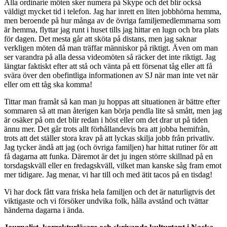
Alla ordinarie möten sker numera på Skype och det blir också
väldigt mycket tid i telefon. Jag har inrett en liten jobbhörna hemma,
men beroende på hur många av de övriga familjemedlemmarna som
är hemma, flyttar jag runt i huset tills jag hittar en lugn och bra plats
för dagen. Det mesta går att sköta på distans, men jag saknar
verkligen möten då man träffar människor på riktigt. Även om man
ser varandra på alla dessa videomöten så räcker det inte riktigt. Jag
längtar faktiskt efter att stå och vänta på ett försenat tåg eller att få
svära över den obefintliga informationen av SJ när man inte vet när
eller om ett tåg ska komma!
Tittar man framåt så kan man ju hoppas att situationen är bättre efter
sommaren så att man återigen kan börja pendla lite så smått, men jag
är osäker på om det blir redan i höst eller om det drar ut på tiden
ännu mer. Det går trots allt förhållandevis bra att jobba hemifrån,
trots att det ställer stora krav på att lyckas skilja jobb från privatliv.
Jag tycker ändå att jag (och övriga familjen) har hittat rutiner för att
få dagarna att funka. Däremot är det ju ingen större skillnad på en
torsdagskväll eller en fredagskväll, vilket man kanske såg fram emot
mer tidigare. Jag menar, vi har till och med ätit tacos på en tisdag!
Vi har dock fått vara friska hela familjen och det är naturligtvis det
viktigaste och vi försöker undvika folk, hålla avstånd och tvättar
händerna dagarna i ända.