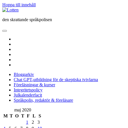
Hoppa till innehåll
Lotten
den skrattande språkpolisen
öppna
primär
twitter
meny
facebook
instagram
linkedin
rss
e-
post
Bloggarkiv
Chat GPT-utbildning för de skeptiska tvivlarna
Föreläsningar & kurser
Integritetspolicy
Julkalenderfacit
Språkpolis, redaktör & föreläsare
Sidopanel
maj 2020
M
T
O
T
F
L
S
1
2
3