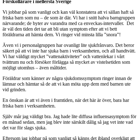
Förskollärare i mellersta Sverige
Vi jobbar på som vanligt och kan väl konstatera att vi sällan haft så
friska barn som nu – de som är där. Vi har i snitt halva barngruppen
närvarande; de byter av varandra med ca enveckas-intervaller.
Det
ä
r väl den tiden det tar att bli utan symptom efter att vi bett
föräldrarna att hämta dem. Vi ringer vid minsta lilla ”snora”!
Även vi i personalgruppen har ovanligt lite sjukfrånvaro. Det beror
säkert på att vi inte har sjuka barn i verksamheten, och all handtvätt.
Vi har väldigt mycket ”vattenaktiviteter” och vattenlekar i vårt
tvättrum nu och försöker förlägga så mycket av vistelsetiden som
möjligt utomhus – även måltider.
Föräldrar som känner av några sjukdomssymptom ringer innan de
lämnar och hämtar så de att vi kan möta upp dem med barnen ute
vid grinden.
En önskan är att vi även i framtiden, när det här är över, bara har
friska barn i verksamheten.
Själv mår jag väldigt bra. Jag hade lite diffusa influensasymptom för
en månad sedan, men jag blev inte särskilt dålig så jag vet inte vad
det var för slags sjuka.
Eftersom jag jobbar på som vanligt så känns det ibland overkligt att