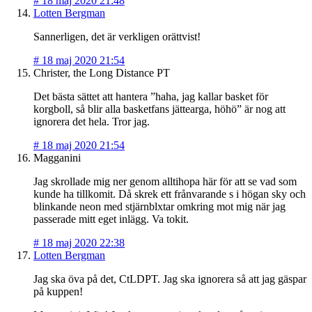
#
18 maj 2020 21:48
Lotten Bergman
Sannerligen, det är verkligen orättvist!
#
18 maj 2020 21:54
Christer, the Long Distance PT
Det bästa sättet att hantera ”haha, jag kallar basket för
korgboll, så blir alla basketfans jättearga, höhö” är nog att
ignorera det hela. Tror jag.
#
18 maj 2020 21:54
Magganini
Jag skrollade mig ner genom alltihopa här för att se vad som
kunde ha tillkomit. Då skrek ett frånvarande s i högan sky och
blinkande neon med stjärnblxtar omkring mot mig när jag
passerade mitt eget inlägg. Va tokit.
#
18 maj 2020 22:38
Lotten Bergman
Jag ska öva på det, CtLDPT. Jag ska ignorera så att jag gäspar
på kuppen!