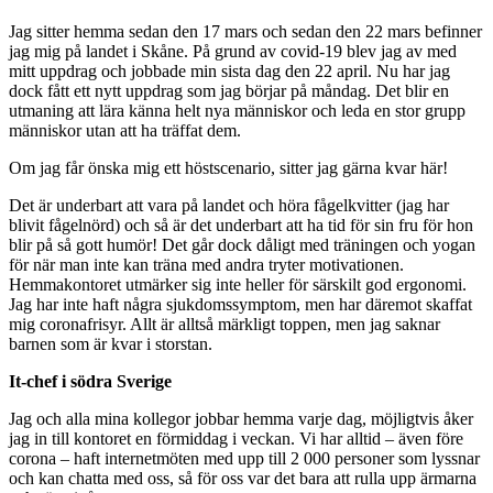
Jag sitter hemma sedan den 17 mars och sedan den 22 mars befinner
jag mig på landet i Skåne. På grund av covid-19 blev jag av med
mitt uppdrag och jobbade min sista dag den 22 april. Nu har jag
dock fått ett nytt uppdrag som jag börjar på måndag. Det blir en
utmaning att lära känna helt nya människor och leda en stor grupp
människor utan att ha träffat dem.
Om jag får önska mig ett höstscenario, sitter jag gärna kvar här!
Det är underbart att vara på landet och höra fågelkvitter (jag har
blivit fågelnörd) och så är det underbart att ha tid för sin fru för hon
blir på så gott humör! Det går dock dåligt med träningen och yogan
för när man inte kan träna med andra tryter motivationen.
Hemmakontoret utmärker sig inte heller för särskilt god ergonomi.
Jag har inte haft några sjukdomssymptom, men har däremot skaffat
mig coronafrisyr. Allt är alltså märkligt toppen, men jag saknar
barnen som är kvar i storstan.
It-chef i södra Sverige
Jag och alla mina kollegor jobbar hemma varje dag, m
öjligtvis åker
jag in till kontoret en förmiddag i veckan. Vi har alltid – även före
corona – haft i
nternetmöten med upp till
2 000 personer som lyssnar
och kan chatta med oss, så för oss var det bara att rulla upp ärmarna