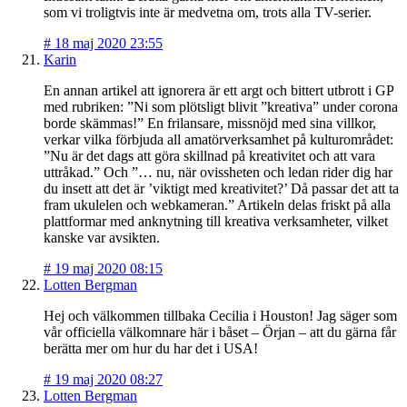
som vi troligtvis inte är medvetna om, trots alla TV-serier.
#
18 maj 2020 23:55
Karin
En annan artikel att ignorera är ett argt och bittert utbrott i GP
med rubriken: ”Ni som plötsligt blivit ”kreativa” under corona
borde skämmas!” En frilansare, missnöjd med sina villkor,
verkar vilka förbjuda all amatörverksamhet på kulturområdet:
”Nu är det dags att göra skillnad på kreativitet och att vara
uttråkad.” Och ”… nu, när ovissheten och ledan rider dig har
du insett att det är ’viktigt med kreativitet?’ Då passar det att ta
fram ukulelen och webkameran.” Artikeln delas friskt på alla
plattformar med anknytning till kreativa verksamheter, vilket
kanske var avsikten.
#
19 maj 2020 08:15
Lotten Bergman
Hej och välkommen tillbaka Cecilia i Houston! Jag säger som
vår officiella välkomnare här i båset – Örjan – att du gärna får
berätta mer om hur du har det i USA!
#
19 maj 2020 08:27
Lotten Bergman