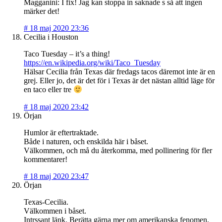
Magganini: I fix! Jag kan stoppa in saknade s så att ingen
märker det!
#
18 maj 2020 23:36
Cecilia i Houston
Taco Tuesday – it’s a thing!
https://en.wikipedia.org/wiki/Taco_Tuesday
Hälsar Cecilia från Texas där fredags tacos däremot inte är en
grej. Eller jo, det är det för i Texas är det nästan alltid läge för
en taco eller tre
#
18 maj 2020 23:42
Örjan
Humlor är eftertraktade.
Både i naturen, och enskilda här i båset.
Välkommen, och må du återkomma, med pollinering för fler
kommentarer!
#
18 maj 2020 23:47
Örjan
Texas-Cecilia.
Välkommen i båset.
Intrssant länk. Berätta gärna mer om amerikanska fenomen,