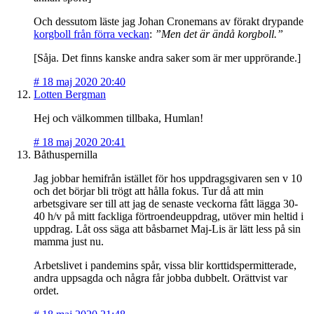
Och dessutom läste jag Johan Cronemans av förakt drypande
korgboll från förra veckan
:
”Men det är ändå korgboll.”
[Såja. Det finns kanske andra saker som är mer upprörande.]
#
18 maj 2020 20:40
Lotten Bergman
Hej och välkommen tillbaka, Humlan!
#
18 maj 2020 20:41
Båthuspernilla
Jag jobbar hemifrån istället för hos uppdragsgivaren sen v 10
och det börjar bli trögt att hålla fokus. Tur då att min
arbetsgivare ser till att jag de senaste veckorna fått lägga 30-
40 h/v på mitt fackliga förtroendeuppdrag, utöver min heltid i
uppdrag. Låt oss säga att båsbarnet Maj-Lis är lätt less på sin
mamma just nu.
Arbetslivet i pandemins spår, vissa blir korttidspermitterade,
andra uppsagda och några får jobba dubbelt. Orättvist var
ordet.