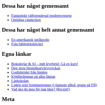
Dessa har något gemensamt
Fantastiskt välformulerad moderecensent
Onödiga citattecken
Dessa har något helt annat gemensamt
En amerikansk språkpolis
Fula biblioteksböcker
Egna länkar
Bokstävlar & AI – mitt levebröd. Gå en kurs!
Den stora bloggläsarvärvsveckan
Godisbrödet från himlen
Köttfärslimpan på allas läppar
Länkskolan
Lotten som Sommarpratare (i fantasin alltså: grupp på FB)
Vad ska du laga för mat idag? (Recept!)
Meta