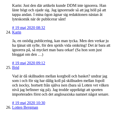
Karin: Just den där artikeln kunde DDM inte ignorera. Han
läste högt och ojade sig. Jag ignorerade så att jag höll på att
tappa andan. I mina ögon ägnar sig redaktionen nästan åt
lyteskomik när de publicerar sånt!
#
19 maj 2020 08:32
Karin
Ja, en onödig publicering, kan man tycka. Men den verkar ju
ha tjänat sitt syfte, för den sprids vida omkring! Det är bara att
ignorera på, så mycket man bara orkar! (Sa hon som just
bloggat om den …)
#
19 maj 2020 09:12
Brid
Vad är då skillnaden mellan korgboll och basket? undrar jag
som i och för sig har dålig koll på skillnaden mellan fopoll
och isocky, bortsett från själva isen (bara så Lotten vet vilken
nivå jag befinner sig på). Jag trodde uppriktigt att sporten
importerades först och det anglosaxiska namnet något senare.
#
19 maj 2020 10:30
Lotten Bergman