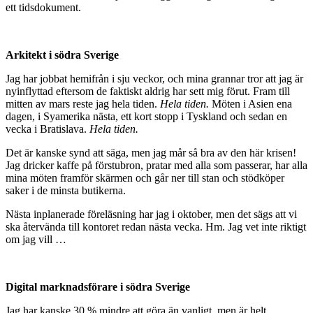
ett tidsdokument.
Arkitekt i södra Sverige
Jag har jobbat hemifrån i sju veckor, och mina grannar tror att jag är
nyinflyttad eftersom de faktiskt aldrig har sett mig förut. Fram till
mitten av mars reste jag hela tiden.
Hela tiden.
Möten i Asien ena
dagen, i Syamerika nästa, ett kort stopp i Tyskland och sedan en
vecka i Bratislava.
Hela tiden.
Det är kanske synd att säga, men jag mår så bra av den här krisen!
Jag dricker kaffe på förstubron, pratar med alla som passerar, har alla
mina möten framför skärmen och går ner till stan och stödköper
saker i de minsta butikerna.
Nästa inplanerade föreläsning har jag i oktober, men det sägs att vi
ska återvända till kontoret redan nästa vecka. Hm. Jag vet inte riktigt
om jag vill …
Digital marknadsförare i södra Sverige
Jag har kanske 30 % mindre att göra än vanligt, men är helt