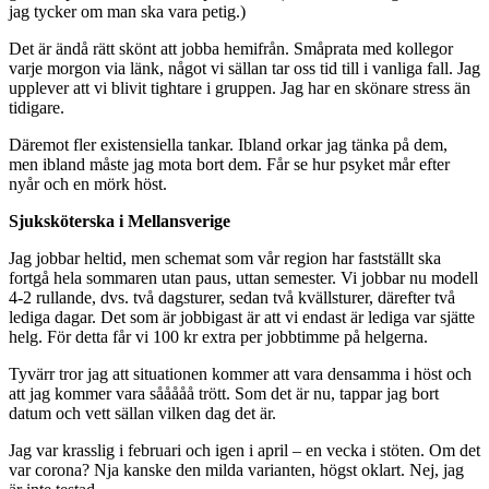
jag tycker om man ska vara petig.)
Det är ändå rätt skönt att jobba hemifrån. Småprata med kollegor
varje morgon via länk, något vi sällan tar oss tid till i vanliga fall. Jag
upplever att vi blivit tightare i gruppen. Jag har en skönare stress än
tidigare.
Däremot fler existensiella tankar. Ibland orkar jag tänka på dem,
men ibland måste jag mota bort dem. Får se hur psyket mår efter
nyår och en mörk höst.
Sjuksköterska i Mellansverige
Jag jobbar heltid, men schemat som vår region har fastställt ska
fortgå hela sommaren utan paus, uttan semester. Vi jobbar nu modell
4-2 rullande, dvs. två dagsturer, sedan två kvällsturer, därefter två
lediga dagar. Det som är jobbigast är att vi endast är lediga var sjätte
helg. För detta får vi 100 kr extra per jobbtimme på helgerna.
Tyvärr tror jag att situationen kommer att vara densamma i höst och
att jag kommer vara sååååå trött. Som det är nu, tappar jag bort
datum och vett sällan vilken dag det är.
Jag var krasslig i februari och igen i april – en vecka i stöten. Om det
var corona? Nja kanske den milda varianten, högst oklart. Nej, jag