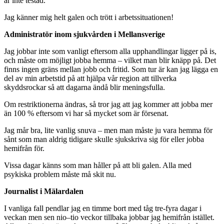
är inte testad.
Jag känner mig helt galen och trött i arbetssituationen!
Administratör inom sjukvården i Mellansverige
Jag jobbar inte som vanligt eftersom alla upphandlingar ligger på is,
och måste om möjligt jobba hemma – vilket man blir knäpp på. Det
finns ingen gräns mellan jobb och fritid. Som tur är kan jag lägga en
del av min arbetstid på att hjälpa vår region att tillverka
skyddsrockar så att dagarna ändå blir meningsfulla.
Om restriktionerna ändras, så tror jag att jag kommer att jobba mer
än 100 % eftersom vi har så mycket som är försenat.
Jag mår bra, lite vanlig snuva – men man måste ju vara hemma för
sånt som man aldrig tidigare skulle sjukskriva sig för eller jobba
hemifrån för.
Vissa dagar känns som man håller på att bli galen. Alla med
psykiska problem måste må skit nu.
Journalist i Mälardalen
I vanliga fall pendlar jag en timme bort med tåg tre-fyra dagar i
veckan men sen nio–tio veckor tillbaka jobbar jag hemifrån istället.