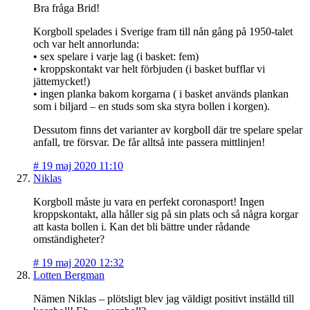
Bra fråga Brid!
Korgboll spelades i Sverige fram till nån gång på 1950-talet
och var helt annorlunda:
• sex spelare i varje lag (i basket: fem)
• kroppskontakt var helt förbjuden (i basket bufflar vi
jättemycket!)
• ingen planka bakom korgarna ( i basket används plankan
som i biljard – en studs som ska styra bollen i korgen).
Dessutom finns det varianter av korgboll där tre spelare spelar
anfall, tre försvar. De får alltså inte passera mittlinjen!
#
19 maj 2020 11:10
Niklas
Korgboll måste ju vara en perfekt coronasport! Ingen
kroppskontakt, alla håller sig på sin plats och så några korgar
att kasta bollen i. Kan det bli bättre under rådande
omständigheter?
#
19 maj 2020 12:32
Lotten Bergman
Nämen Niklas – plötsligt blev jag väldigt positivt inställd till