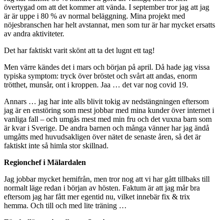
övertygad om att det kommer att vända. I september tror jag att jag
är är uppe i 80 % av normal beläggning. Mina projekt med
nöjesbranschen har helt avstannat, men som tur är har mycket ersatts
av andra aktiviteter.
Det har faktiskt varit skönt att ta det lugnt ett tag!
Men värre kändes det i mars och början på april. Då hade jag vissa
typiska symptom: tryck över bröstet och svårt att andas, enorm
trötthet, munsår, ont i kroppen. Jaa … det var nog covid 19.
Annars … jag har inte alls blivit tokig av nedstängningen eftersom
jag är en enstöring som mest jobbar med mina kunder över internet i
vanliga fall – och umgås mest med min fru och det vuxna barn som
är kvar i Sverige. De andra barnen och många vänner har jag ändå
umgåtts med huvudsakligen över nätet de senaste åren, så det är
faktiskt inte så himla stor skillnad.
Regionchef i Mälardalen
Jag jobbar mycket hemifrån, men tror nog att vi har gått tillbaks till
normalt läge redan i början av hösten. Faktum är att jag mår bra
eftersom jag har fått mer egentid nu, vilket innebär fix
&
trix
hemma. Och till och med lite träning …