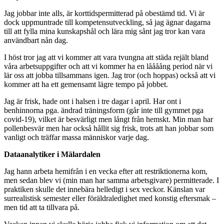
Jag jobbar inte alls, är korttidspermitterad på obestämd tid. Vi är
dock uppmuntrade till kompetensutveckling, så jag ägnar dagarna
till att fylla mina kunskapshål och lära mig sånt jag tror kan vara
användbart nån dag.
I höst tror jag att vi kommer att vara tvungna att städa rejält bland
våra arbetsuppgifter och att vi kommer ha en låååång period när vi
lär oss att jobba tillsammans igen. Jag tror (och hoppas) också att vi
kommer att ha ett gemensamt lägre tempo på jobbet.
Jag är frisk, hade ont i halsen i tre dagar i april. Har ont i
benhinnorna pga. ändrad träningsform (går inte till gymmet pga
covid-19), vilket är besvärligt men långt från hemskt. Min man har
pollenbesvär men har också hållit sig frisk, trots att han jobbar som
vanligt och träffar massa människor varje dag.
Dataanalytiker i Mälardalen
Jag hann arbeta hemifrån i en vecka efter att restriktionerna kom,
men sedan blev vi (min man har samma arbetsgivare) permitterade. I
praktiken skulle det innebära helledigt i sex veckor. Känslan var
surrealistisk semester eller föräldraledighet med konstig eftersmak –
men tid att ta tillvara på.