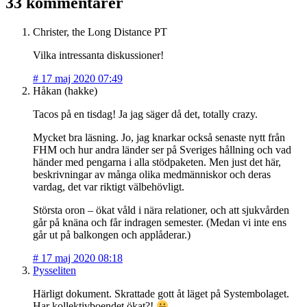
33 kommentarer
Christer, the Long Distance PT
Vilka intressanta diskussioner!
#
17 maj 2020 07:49
Håkan (hakke)
Tacos på en tisdag! Ja jag säger då det, totally crazy.
Mycket bra läsning. Jo, jag knarkar också senaste nytt från
FHM och hur andra länder ser på Sveriges hållning och vad
händer med pengarna i alla stödpaketen. Men just det här,
beskrivningar av många olika medmänniskor och deras
vardag, det var riktigt välbehövligt.
Största oron – ökat våld i nära relationer, och att sjukvården
går på knäna och får indragen semester. (Medan vi inte ens
går ut på balkongen och applåderar.)
#
17 maj 2020 08:18
Pysseliten
Härligt dokument. Skrattade gott åt läget på Systembolaget.
Har kollektivboendet ökat?!