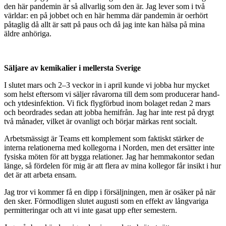
den här pandemin är så allvarlig som den är. Jag lever som i två
världar: en på jobbet och en här hemma där pandemin är oerhört
påtaglig då allt är satt på paus och då jag inte kan hälsa på mina
äldre anhöriga.
Säljare av kemikalier i mellersta Sverige
I slutet mars och 2–3 veckor in i april kunde vi jobba hur mycket
som helst eftersom vi säljer råvarorna till dem som producerar hand-
och ytdesinfektion. Vi fick flygförbud inom bolaget redan 2 mars
och beordrades sedan att jobba hemifrån. Jag har inte rest på drygt
två månader, vilket är ovanligt och börjar märkas rent socialt.
Arbetsmässigt är Teams ett komplement som faktiskt stärker de
interna relationerna med kollegorna i Norden, men det ersätter inte
fysiska möten för att bygga relationer. Jag har hemmakontor sedan
länge, så fördelen för mig är att flera av mina kollegor får insikt i hur
det är att arbeta ensam.
Jag tror vi kommer få en dipp i försäljningen, men är osäker på när
den sker. Förmodligen slutet augusti som en effekt av långvariga
permitteringar och att vi inte gasat upp efter semestern.