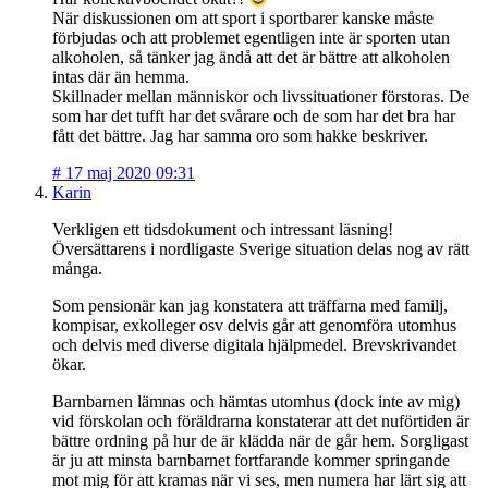
När diskussionen om att sport i sportbarer kanske måste
förbjudas och att problemet egentligen inte är sporten utan
alkoholen, så tänker jag ändå att det är bättre att alkoholen
intas där än hemma.
Skillnader mellan människor och livssituationer förstoras. De
som har det tufft har det svårare och de som har det bra har
fått det bättre. Jag har samma oro som hakke beskriver.
#
17 maj 2020 09:31
Karin
Verkligen ett tidsdokument och intressant läsning!
Översättarens i nordligaste Sverige situation delas nog av rätt
många.
Som pensionär kan jag konstatera att träffarna med familj,
kompisar, exkolleger osv delvis går att genomföra utomhus
och delvis med diverse digitala hjälpmedel. Brevskrivandet
ökar.
Barnbarnen lämnas och hämtas utomhus (dock inte av mig)
vid förskolan och föräldrarna konstaterar att det nuförtiden är
bättre ordning på hur de är klädda när de går hem. Sorgligast
är ju att minsta barnbarnet fortfarande kommer springande
mot mig för att kramas när vi ses, men numera har lärt sig att