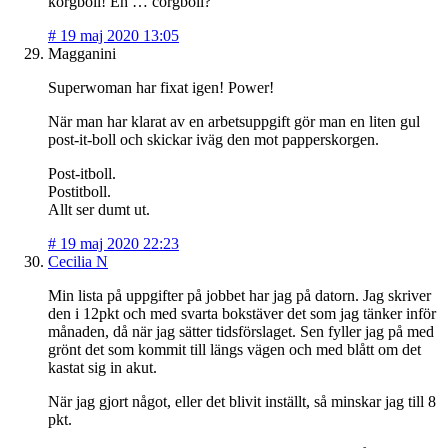
korgboll! Eh … corgboll?
#
19 maj 2020 13:05
Magganini
Superwoman har fixat igen! Power!
När man har klarat av en arbetsuppgift gör man en liten gul
post-it-boll och skickar iväg den mot papperskorgen.
Post-itboll.
Postitboll.
Allt ser dumt ut.
#
19 maj 2020 22:23
Cecilia N
Min lista på uppgifter på jobbet har jag på datorn. Jag skriver
den i 12pkt och med svarta bokstäver det som jag tänker inför
månaden, då när jag sätter tidsförslaget. Sen fyller jag på med
grönt det som kommit till längs vägen och med blått om det
kastat sig in akut.
När jag gjort något, eller det blivit inställt, så minskar jag till 8
pkt.