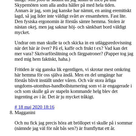
Skypemöten som alla andra håller på med hela tiden.
Annars är jag, som jag kanske har nämnt, en aning eremitiskt
lagd, så jag lider inte väldigt svårt av ensamheten. Fast lite.
Den fysiska ergonomin är förstås sämre hemma. Stolen är
nästan okej, men jag saknar höj- och sänkbart bord väldigt
mycket.
Undrar om man skulle ta och skicka in en utläggsredovisning
när det här är över? På el, kaffe och frukt t ex? Vad kan det
mer vara? Skrivarförslitning och färgpatroner? (Papper tog jag
med mig hem faktiskt, haha.)
Fritiden är sig ganska lik egentligen, vi skrotar mest omkring
här hemma för oss själva ändå. Men en del umgänge har
förstås blivit inställt under våren. Och vår stora årliga
ungdoms-utomhus-handbollsturnering som vi är engagerade i
och som skulle gå av stapeln kommande helg blev det
ingenting av i år. Det är ju mycket tråkigt.
#
18 maj 2020 18:16
Magganini
Och nu fick jag precis höra att bröllopet vi skulle på i sommar
(nämnde jag väl för nåt bås sen?) är framflyttat ett år.