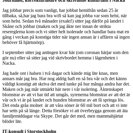
Journalist, korrekturläsare och skrivande kulturtant i Nacka
Jag jobbar precis som vanligt, har jobbat hemifrån sedan 25 år
tillbaka, så,har jag bara bra wifi så kan jag jobba var som helst, när
som helst. Sedan två månader (exakt!) sitter jag därför på landet i
Skåne och jobbar (maken och jag åkte ner innan de strikta
resereglerna kom och vi sitter helt isolerade och handlar bara mat en
gång i veckan på konstiga tider när ingen annan är i affären så ingen
behöver få hjärtsnörp).
I september sitter jag antingen kvar här (om coronan härjar som den
gör nu) eller så sitter jag vid skrivbordet hemma i lägenheten i
Nacka.
Jag hade ont i halsen i två dagar och kände mig lite knas, men
annars mår jag bra. Har nog aldrig haft en så bra vår och det känns
väldigt konstigt att skriva det med tanke på hur många andra har det.
Maken och jag mår utmärkt här nere i vår isolering. Äktenskapet
blomstrar av att vi har tid att umgås, syrenerna blomstrar av att det är
vår och vi är på landet och hunden blomstrar av att få springa lös.
Det enda gråa molnet är att våra söner är 60 mil bort och att vi inte
har setts på så länge. Detta försöker vi att överbrygga genom att äta
familjemiddagar via Skype. Det går det med, men mammahjärtat
blöder lite.
IT-konsult i Storstockholm