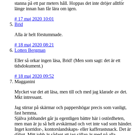
stanna på ett par meters håll. Hoppas det inte dröjer alltför
länge innan han får lära om igen.
#
17 maj 2020 10:01
Brid
Alla är helt förstummade.
#
18 maj 2020 08:21
Lotten Bergman
Eller så orkar ingen läsa, Brid! (Men som sagt: det är ett
tidsdokument.)
#
18 maj 2020 09:52
Magganini
Mycket var det att läsa, men till och med jag klarade av det.
Mkt intressant.
Jag stirrar på skärmar och pappershögar precis som vanligt,
fast hemma.
Själva jobbandet går ju egentligen bättre här i ostördheten,
men man är ju så helt avskärmad och vet inte vad som händer.
Inget korridor-, kontorslandskaps- eller kafferastsnack. Det är
dåligt. Mitt jobb är sådant att jag sällan är med på alla