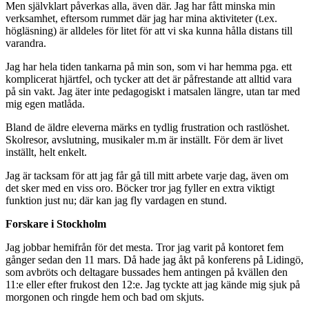
Men självklart påverkas alla, även där. Jag har fått minska min
verksamhet, eftersom rummet där jag har mina aktiviteter (t.ex.
högläsning) är alldeles för litet för att vi ska kunna hålla distans till
varandra.
Jag har hela tiden tankarna på min son, som vi har hemma pga. ett
komplicerat hjärtfel, och tycker att det är påfrestande att alltid vara
på sin vakt. Jag äter inte pedagogiskt i matsalen längre, utan tar med
mig egen matlåda.
Bland de äldre eleverna märks en tydlig frustration och rastlöshet.
Skolresor, avslutning, musikaler m.m är inställt. För dem är livet
inställt, helt enkelt.
Jag är tacksam för att jag får gå till mitt arbete varje dag, även om
det sker med en viss oro. Böcker tror jag fyller en extra viktigt
funktion just nu; där kan jag fly vardagen en stund.
Forskare i Stockholm
Jag jobbar hemifrån för det mesta. Tror jag varit på kontoret fem
gånger sedan den 11 mars. Då hade jag åkt på konferens på Lidingö,
som avbröts och deltagare bussades hem antingen på kvällen den
11:e eller efter frukost den 12:e. Jag tyckte att jag kände mig sjuk på
morgonen och ringde hem och bad om skjuts.