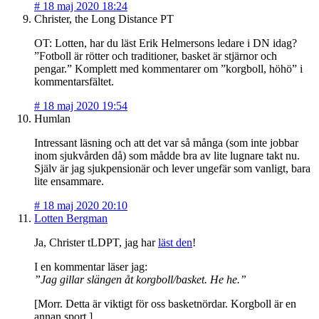
#
18 maj 2020 18:24
Christer, the Long Distance PT
OT: Lotten, har du läst Erik Helmersons ledare i DN idag?
”Fotboll är rötter och traditioner, basket är stjärnor och
pengar.” Komplett med kommentarer om ”korgboll, höhö” i
kommentarsfältet.
#
18 maj 2020 19:54
Humlan
Intressant läsning och att det var så många (som inte jobbar
inom sjukvården då) som mådde bra av lite lugnare takt nu.
Själv är jag sjukpensionär och lever ungefär som vanligt, bara
lite ensammare.
#
18 maj 2020 20:10
Lotten Bergman
Ja, Christer tLDPT, jag har
läst den
!
I en kommentar läser jag:
”Jag gillar slängen åt korgboll/basket. He he.”
[Morr. Detta är viktigt för oss basketnördar. Korgboll är en
annan sport.]