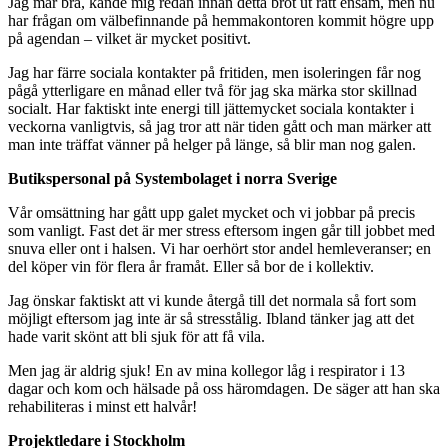
Jag mår bra, kände mig redan innan detta bröt ut rätt ensam, men nu
har frågan om välbefinnande på hemmakontoren kommit högre upp
på agendan – vilket är mycket positivt.
Jag har färre sociala kontakter på fritiden, men isoleringen får nog
pågå ytterligare en månad eller två för jag ska märka stor skillnad
socialt. Har faktiskt inte energi till jättemycket sociala kontakter i
veckorna vanligtvis, så jag tror att när tiden gått och man märker att
man inte träffat vänner på helger på länge, så blir man nog galen.
Butikspersonal på Systembolaget i norra Sverige
Vår omsättning har gått upp galet mycket och vi jobbar på precis
som vanligt. Fast det är mer stress eftersom ingen går till jobbet med
snuva eller ont i halsen. Vi har oerhört stor andel hemleveranser; en
del köper vin för flera år framåt. Eller så bor de i kollektiv.
Jag önskar faktiskt att vi kunde återgå till det normala så fort som
möjligt eftersom jag inte är så stresstålig. Ibland tänker jag att det
hade varit skönt att bli sjuk för att få vila.
Men jag är aldrig sjuk! En av mina kollegor låg i respirator i 13
dagar och kom och hälsade på oss häromdagen. De säger att han ska
rehabiliteras i minst ett halvår!
Projektledare i Stockholm