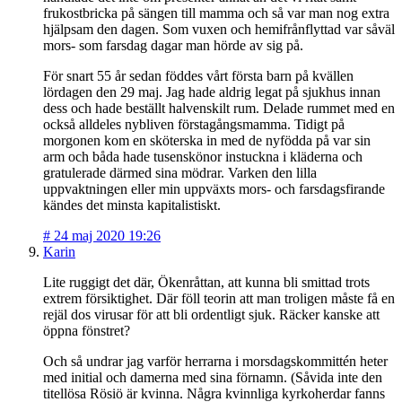
frukostbricka på sängen till mamma och så var man nog extra
hjälpsam den dagen. Som vuxen och hemifrånflyttad var såväl
mors- som farsdag dagar man hörde av sig på.
För snart 55 år sedan föddes vårt första barn på kvällen
lördagen den 29 maj. Jag hade aldrig legat på sjukhus innan
dess och hade beställt halvenskilt rum. Delade rummet med en
också alldeles nybliven förstagångsmamma. Tidigt på
morgonen kom en sköterska in med de nyfödda på var sin
arm och båda hade tusenskönor instuckna i kläderna och
gratulerade därmed sina mödrar. Varken den lilla
uppvaktningen eller min uppväxts mors- och farsdagsfirande
kändes det minsta kapitalistiskt.
#
24 maj 2020 19:26
Karin
Lite ruggigt det där, Ökenråttan, att kunna bli smittad trots
extrem försiktighet. Där föll teorin att man troligen måste få en
rejäl dos virusar för att bli ordentligt sjuk. Räcker kanske att
öppna fönstret?
Och så undrar jag varför herrarna i morsdagskommittén heter
med initial och damerna med sina förnamn. (Såvida inte den
titellösa Rösiö är kvinna. Några kvinnliga kyrkoherdar fanns