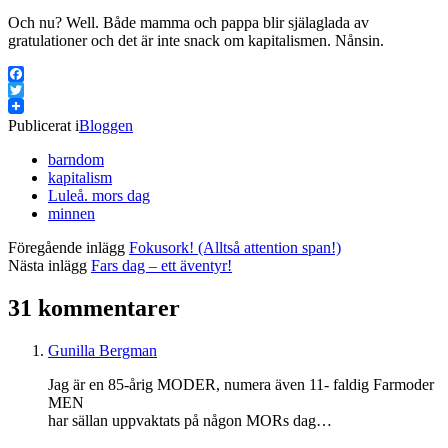
Och nu? Well. Både mamma och pappa blir själaglada av
gratulationer och det är inte snack om kapitalismen. Nånsin.
Facebook
Twitter
Publicerat i
Bloggen
barndom
kapitalism
Luleå. mors dag
minnen
Föregående inlägg
Fokusork! (Alltså attention span!)
Nästa inlägg
Fars dag – ett äventyr!
31 kommentarer
Gunilla Bergman
Jag är en 85-årig MODER, numera även 11- faldig Farmoder
MEN
har sällan uppvaktats på någon MORs dag…