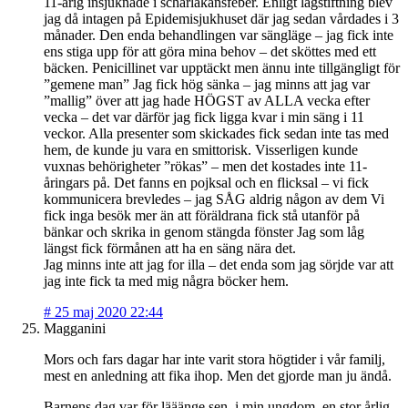
11-årig insjuknade i scharlakansfeber. Enligt lagstiftning blev
jag då intagen på Epidemisjukhuset där jag sedan vårdades i 3
månader. Den enda behandlingen var sängläge – jag fick inte
ens stiga upp för att göra mina behov – det sköttes med ett
bäcken. Penicillinet var upptäckt men ännu inte tillgängligt för
”gemene man” Jag fick hög sänka – jag minns att jag var
”mallig” över att jag hade HÖGST av ALLA vecka efter
vecka – det var därför jag fick ligga kvar i min säng i 11
veckor. Alla presenter som skickades fick sedan inte tas med
hem, de kunde ju vara en smittorisk. Visserligen kunde
vuxnas behörigheter ”rökas” – men det kostades inte 11-
åringars på. Det fanns en pojksal och en flicksal – vi fick
kommunicera brevledes – jag SÅG aldrig någon av dem Vi
fick inga besök mer än att föräldrana fick stå utanför på
bänkar och skrika in genom stängda fönster Jag som låg
längst fick förmånen att ha en säng nära det.
Jag minns inte att jag for illa – det enda som jag sörjde var att
jag inte fick ta med mig några böcker hem.
#
25 maj 2020 22:44
Magganini
Mors och fars dagar har inte varit stora högtider i vår familj,
mest en anledning att fika ihop. Men det gjorde man ju ändå.
Barnens dag var för lääänge sen, i min ungdom, en stor årlig