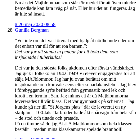
Nu är det Majblomman som står för medel för att även mindre
bemedlade kan fara iväg på nåt. Eller hur det nu fungerar. Jag
är inte så insatt.
#
26 maj 2020 08:58
Gunilla Bergman
”Vet inte om det var förenat med hjälp åt nödlidande eller om
det enbart var till för att roa barnen.”:
Det var för att samla in pengar för att bota dem som
insjuknade i tuberkulos!
Det var ju den största folksjukdomen efter första världskriget.
Jag gick i folkskolan 1942-1949 Vi elever engagerades för att
sälja MAJblommor. Jag har ju ovan berättat om mitt
insjuknande och konvalescens efter scharlakansfeber. Jag blev
i förebyggande syfte befriad från gymnastik med lek och
idrott i en termin i 5an. Jag minns ett år då Majblommorna
levererades till vår klass. Det var gymnastik på schemat – Jag
kunde gå ner till ”St Jörgens plats” där de levererat en ny
skulptur – 100-tals ”farbröder hade åkt spårvagn från hela st´n
– de stod och tittade och pratade.
På en timme sålde jag ALLA Majblommor som hela klassen
beställt – medan mina klasskamrater spelade brännboll!