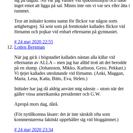
sig på dagtid. Nu var jag vanare vid sjukhusmiljön och hade
inget emot att ligga på sal. Minns inte om vi var sex eller åtta i
rummet.
Tror att initialer kontra namn för flickor var någon sorts
artighetsgrej. Så sent som på femtiotalet kallades flickor vid
förnamn och pojkar vid enbart efternamn på gymnasiet.
#
24 maj 2020 22:55
Lotten Bergman
När jag gick i högstadiet kallades nästan alla killar vid
efternamn av ALLA – men jag har alltid trott att det berodde
på en slump. (Johansson, Mikko, Karlsson, Gezo, Pekkari.)
Vi tjejer kallades uteslutande vid förnamn. (Anki, Maggan,
Maria, Lena, Katta, Bitto, Eva, Helen.)
Initialer har jag då aldrig använt mig nånsin – utom när det
gäller vissa amerikanska presidenter och G.W.
Apropå mors dag, dårå.
(För nytillkomna läsare: det är inte särskilt ofta som
kommentarerna faktiskt uppehåller sig vid bloggämnet.)
#
24 maj 2020 23:34