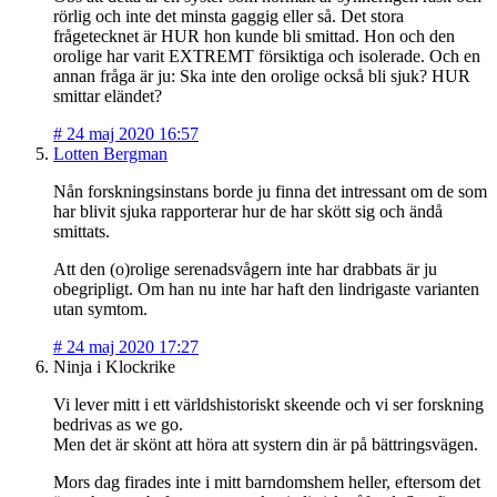
rörlig och inte det minsta gaggig eller så. Det stora
frågetecknet är HUR hon kunde bli smittad. Hon och den
orolige har varit EXTREMT försiktiga och isolerade. Och en
annan fråga är ju: Ska inte den orolige också bli sjuk? HUR
smittar eländet?
#
24 maj 2020 16:57
Lotten Bergman
Nån forskningsinstans borde ju finna det intressant om de som
har blivit sjuka rapporterar hur de har skött sig och ändå
smittats.
Att den (o)rolige serenadsvågern inte har drabbats är ju
obegripligt. Om han nu inte har haft den lindrigaste varianten
utan symtom.
#
24 maj 2020 17:27
Ninja i Klockrike
Vi lever mitt i ett världshistoriskt skeende och vi ser forskning
bedrivas as we go.
Men det är skönt att höra att systern din är på bättringsvägen.
Mors dag firades inte i mitt barndomshem heller, eftersom det