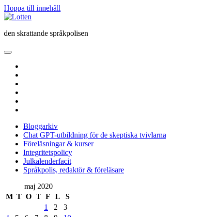
Hoppa till innehåll
Lotten
den skrattande språkpolisen
öppna
primär
twitter
meny
facebook
instagram
linkedin
rss
e-
post
Bloggarkiv
Chat GPT-utbildning för de skeptiska tvivlarna
Föreläsningar & kurser
Integritetspolicy
Julkalenderfacit
Språkpolis, redaktör & föreläsare
Sidopanel
maj 2020
M
T
O
T
F
L
S
1
2
3