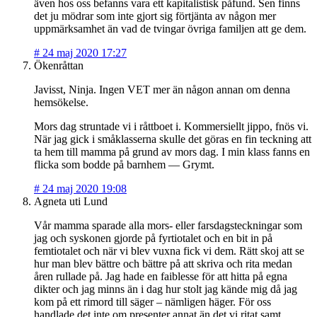
även hos oss befanns vara ett kapitalistisk påfund. Sen finns
det ju mödrar som inte gjort sig förtjänta av någon mer
uppmärksamhet än vad de tvingar övriga familjen att ge dem.
#
24 maj 2020 17:27
Ökenråttan
Javisst, Ninja. Ingen VET mer än någon annan om denna
hemsökelse.
Mors dag struntade vi i råttboet i. Kommersiellt jippo, fnös vi.
När jag gick i småklasserna skulle det göras en fin teckning att
ta hem till mamma på grund av mors dag. I min klass fanns en
flicka som bodde på barnhem — Grymt.
#
24 maj 2020 19:08
Agneta uti Lund
Vår mamma sparade alla mors- eller farsdagsteckningar som
jag och syskonen gjorde på fyrtiotalet och en bit in på
femtiotalet och när vi blev vuxna fick vi dem. Rätt skoj att se
hur man blev bättre och bättre på att skriva och rita medan
åren rullade på. Jag hade en faiblesse för att hitta på egna
dikter och jag minns än i dag hur stolt jag kände mig då jag
kom på ett rimord till säger – nämligen häger. För oss
handlade det inte om presenter annat än det vi ritat samt