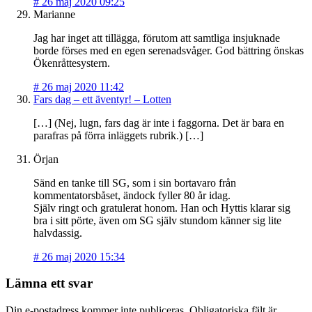
#
26 maj 2020 09:25
Marianne
Jag har inget att tillägga, förutom att samtliga insjuknade
borde förses med en egen serenadsvåger. God bättring önskas
Ökenråttesystern.
#
26 maj 2020 11:42
Fars dag – ett äventyr! – Lotten
[…] (Nej, lugn, fars dag är inte i faggorna. Det är bara en
parafras på förra inläggets rubrik.) […]
Örjan
Sänd en tanke till SG, som i sin bortavaro från
kommentatorsbåset, ändock fyller 80 år idag.
Själv ringt och gratulerat honom. Han och Hyttis klarar sig
bra i sitt pörte, även om SG själv stundom känner sig lite
halvdassig.
#
26 maj 2020 15:34
Lämna ett svar
Din e-postadress kommer inte publiceras.
Obligatoriska fält är