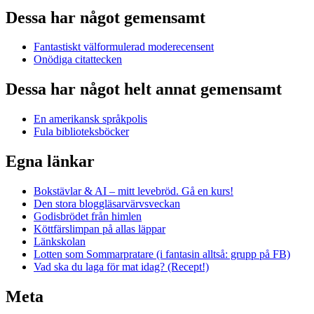
Dessa har något gemensamt
Fantastiskt välformulerad moderecensent
Onödiga citattecken
Dessa har något helt annat gemensamt
En amerikansk språkpolis
Fula biblioteksböcker
Egna länkar
Bokstävlar & AI – mitt levebröd. Gå en kurs!
Den stora bloggläsarvärvsveckan
Godisbrödet från himlen
Köttfärslimpan på allas läppar
Länkskolan
Lotten som Sommarpratare (i fantasin alltså: grupp på FB)
Vad ska du laga för mat idag? (Recept!)
Meta