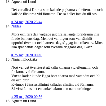
Agneta uti Lund
Det var alltså lärarna som kallade pojkarna vid efternamn och
kallade flickorna vid förnamn. De sa heller inte du till oss.
#
24 maj 2020 23:44
Niklas
Mors och fars dag vägrade jag fira så länge föräldrarna inte
firade barnens dag. Men det var ingen som var särskilt
upprörd över det och barnens dag såg jag inte röken av. Minst
lika spännande dagar som svenska flaggans dag. Gäsp.
#
25 maj 2020 00:40
Ninja i Klockrike
Nog var det överlägset att kalla killarna vid efternamn och
flickorna vid förnamn.
Vuxna karlar kunde lägga bort titlarna med varandra och bli
du och bror.
Kvinnor i tjänsteställning kallades allmänt vid förnamn.
Så visst fanns det en tanke bakom den namnordningen.
#
25 maj 2020 00:56
Agneta uti Lund