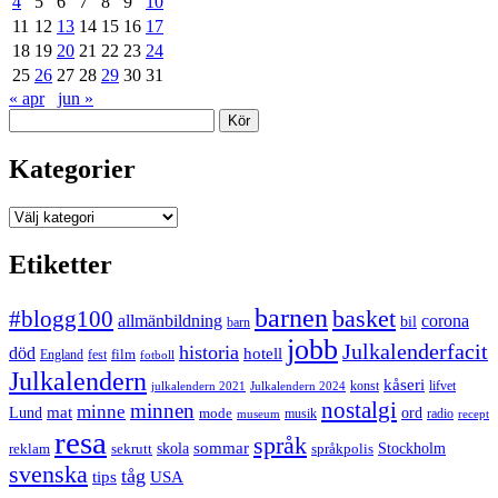
4
5
6
7
8
9
10
11
12
13
14
15
16
17
18
19
20
21
22
23
24
25
26
27
28
29
30
31
« apr
jun »
Sök
Kategorier
Kategorier
Etiketter
barnen
#blogg100
basket
allmänbildning
corona
bil
barn
jobb
Julkalenderfacit
historia
död
hotell
England
fest
film
fotboll
Julkalendern
kåseri
julkalendern 2021
Julkalendern 2024
konst
lifvet
nostalgi
minnen
minne
mat
Lund
mode
ord
musik
radio
museum
recept
resa
språk
sommar
reklam
sekrutt
skola
språkpolis
Stockholm
svenska
tåg
USA
tips