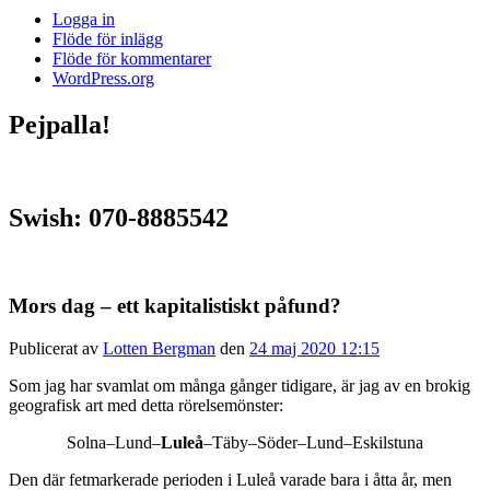
Logga in
Flöde för inlägg
Flöde för kommentarer
WordPress.org
Pejpalla!
Swish: 070-8885542
Mors dag – ett kapitalistiskt påfund?
Publicerat av
Lotten Bergman
den
24 maj 2020 12:15
Som jag har svamlat om många gånger tidigare, är jag av en brokig
geografisk art med detta rörelsemönster:
Solna–Lund–
Luleå
–Täby–Söder–Lund–Eskilstuna
Den där fetmarkerade perioden i Luleå varade bara i åtta år, men