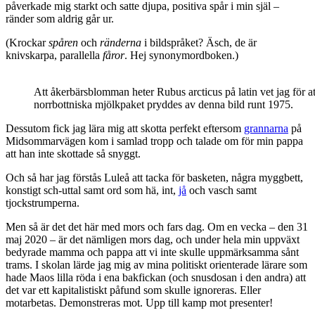
påverkade mig starkt och satte djupa, positiva spår i min själ –
ränder som aldrig går ur.
(Krockar
spåren
och
ränderna
i bildspråket? Äsch, de är
knivskarpa, parallella
fåror
. Hej synonymordboken.)
Att åkerbärsblomman heter Rubus arcticus på latin vet jag för at
norrbottniska mjölkpaket pryddes av denna bild runt 1975.
Dessutom fick jag lära mig att skotta perfekt eftersom
grannarna
på
Midsommarvägen kom i samlad tropp och talade om för min pappa
att han inte skottade så snyggt.
Och så har jag förstås Luleå att tacka för basketen, några myggbett,
konstigt sch-uttal samt ord som hä, int,
jå
och vasch samt
tjockstrumperna.
Men så är det det här med mors och fars dag. Om en vecka – den 31
maj 2020 – är det nämligen mors dag, och under hela min uppväxt
bedyrade mamma och pappa att vi inte skulle uppmärksamma sånt
trams. I skolan lärde jag mig av mina politiskt orienterade lärare som
hade Maos lilla röda i ena bakfickan (och snusdosan i den andra) att
det var ett kapitalistiskt påfund som skulle ignoreras. Eller
motarbetas. Demonstreras mot. Upp till kamp mot presenter!