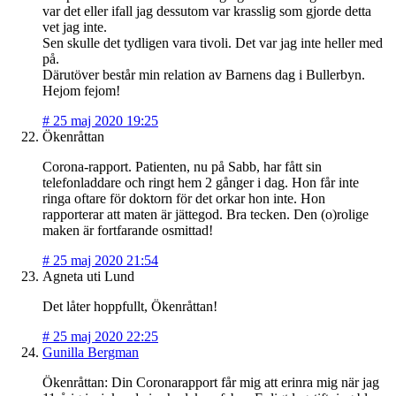
var det eller ifall jag dessutom var krasslig som gjorde detta
vet jag inte.
Sen skulle det tydligen vara tivoli. Det var jag inte heller med
på.
Därutöver består min relation av Barnens dag i Bullerbyn.
Hejom fejom!
#
25 maj 2020 19:25
Ökenråttan
Corona-rapport. Patienten, nu på Sabb, har fått sin
telefonladdare och ringt hem 2 gånger i dag. Hon får inte
ringa oftare för doktorn för det orkar hon inte. Hon
rapporterar att maten är jättegod. Bra tecken. Den (o)rolige
maken är fortfarande osmittad!
#
25 maj 2020 21:54
Agneta uti Lund
Det låter hoppfullt, Ökenråttan!
#
25 maj 2020 22:25
Gunilla Bergman
Ökenråttan: Din Coronarapport får mig att erinra mig när jag