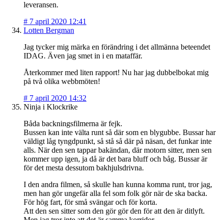
leveransen.
#
7 april 2020 12:41
Lotten Bergman
Jag tycker mig märka en förändring i det allmänna beteendet
IDAG. Även jag smet in i en mataffär.
Återkommer med liten rapport! Nu har jag dubbelbokat mig
på två olika webbmöten!
#
7 april 2020 14:32
Ninja i Klockrike
Båda backningsfilmerna är fejk.
Bussen kan inte välta runt så där som en blygubbe. Bussar har
väldigt låg tyngdpunkt, så stå så där på näsan, det funkar inte
alls. När den sen tappar bakändan, där motorn sitter, men sen
kommer upp igen, ja då är det bara bluff och båg. Bussar är
för det mesta dessutom bakhjulsdrivna.
I den andra filmen, så skulle han kunna komma runt, tror jag,
men han gör ungefär alla fel som folk gör när de ska backa.
För hög fart, för små svängar och för korta.
Att den sen sitter som den gör gör den för att den är ditlyft.
Men jag tror inte att det är samma korridor.