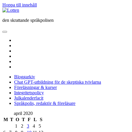
Hoppa till innehåll
Lotten
den skrattande språkpolisen
öppna
primär
twitter
meny
facebook
instagram
linkedin
rss
e-
post
Bloggarkiv
Chat GPT-utbildning för de skeptiska tvivlarna
Föreläsningar & kurser
Integritetspolicy
Julkalenderfacit
Språkpolis, redaktör & föreläsare
Sidopanel
april 2020
M
T
O
T
F
L
S
1
2
3
4
5