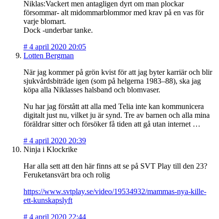
Niklas:Vackert men antagligen dyrt om man plockar
försommar- alt midommarblommor med krav på en vas för
varje blomart.
Dock -underbar tanke.
#
4 april 2020 20:05
Lotten Bergman
När jag kommer på grön kvist för att jag byter karriär och blir
sjukvårdsbiträde igen (som på helgerna 1983–88), ska jag
köpa alla Niklasses halsband och blomvaser.
Nu har jag förstått att alla med Telia inte kan kommunicera
digitalt just nu, vilket ju är synd. Tre av barnen och alla mina
föräldrar sitter och försöker få tiden att gå utan internet …
#
4 april 2020 20:39
Ninja i Klockrike
Har alla sett att den här finns att se på SVT Play till den 23?
Feruketansvärt bra och rolig
https://www.svtplay.se/video/19534932/mammas-nya-kille-
ett-kunskapslyft
#
4 april 2020 22:44