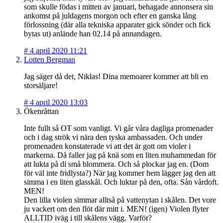
som skulle födas i mitten av januari, behagade annonsera sin
ankomst på juldagens morgon och efter en ganska lång
förlossning (där alla tekniska apparater gick sönder och fick
bytas ut) anlände han 02.14 på annandagen.
#
4 april 2020 11:21
Lotten Bergman
Jag säger då det, Niklas! Dina memoarer kommer att bli en
storsäljare!
#
4 april 2020 13:03
Ökenråttan
Inte fullt så OT som vanligt. Vi går våra dagliga promenader
och i dag strök vi nära den tyska ambassaden. Och under
promenaden konstaterade vi att det är gott om violer i
markerna. Då faller jag på knä som en liten muhammedan för
att lukta på di små blommera. Och så plockar jag en. (Dom
för väl inte fridlysta?) När jag kommer hem lägger jag den att
simma i en liten glasskål. Och luktar på den, ofta. Sån vårdoft.
MEN!
Den lilla violen simmar alltså på vattenytan i skålen. Det vore
ju vackert om den flöt där mitt i. MEN! (igen) Violen flyter
ALLTID iväg i till skålens vägg. Varför?