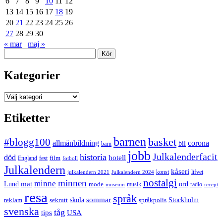
6
7
8
9
10
11
12
13
14
15
16
17
18
19
20
21
22
23
24
25
26
27
28
29
30
« mar
maj »
Sök
Kategorier
Kategorier
Etiketter
barnen
#blogg100
basket
allmänbildning
corona
bil
barn
jobb
Julkalenderfacit
historia
död
hotell
England
fest
film
fotboll
Julkalendern
kåseri
julkalendern 2021
Julkalendern 2024
konst
lifvet
nostalgi
minnen
minne
mat
Lund
mode
ord
musik
radio
museum
recept
resa
språk
sommar
reklam
sekrutt
skola
språkpolis
Stockholm
svenska
tåg
USA
tips