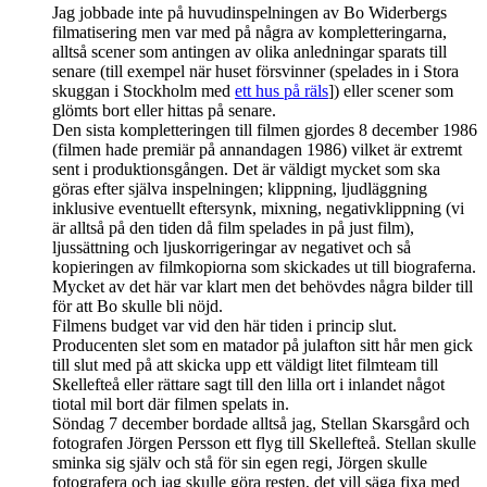
Jag jobbade inte på huvudinspelningen av Bo Widerbergs
filmatisering men var med på några av kompletteringarna,
alltså scener som antingen av olika anledningar sparats till
senare (till exempel när huset försvinner (spelades in i Stora
skuggan i Stockholm med
ett hus på räls
]) eller scener som
glömts bort eller hittas på senare.
Den sista kompletteringen till filmen gjordes 8 december 1986
(filmen hade premiär på annandagen 1986) vilket är extremt
sent i produktionsgången. Det är väldigt mycket som ska
göras efter själva inspelningen; klippning, ljudläggning
inklusive eventuellt eftersynk, mixning, negativklippning (vi
är alltså på den tiden då film spelades in på just film),
ljussättning och ljuskorrigeringar av negativet och så
kopieringen av filmkopiorna som skickades ut till biograferna.
Mycket av det här var klart men det behövdes några bilder till
för att Bo skulle bli nöjd.
Filmens budget var vid den här tiden i princip slut.
Producenten slet som en matador på julafton sitt hår men gick
till slut med på att skicka upp ett väldigt litet filmteam till
Skellefteå eller rättare sagt till den lilla ort i inlandet något
tiotal mil bort där filmen spelats in.
Söndag 7 december bordade alltså jag, Stellan Skarsgård och
fotografen Jörgen Persson ett flyg till Skellefteå. Stellan skulle
sminka sig själv och stå för sin egen regi, Jörgen skulle
fotografera och jag skulle göra resten, det vill säga fixa med