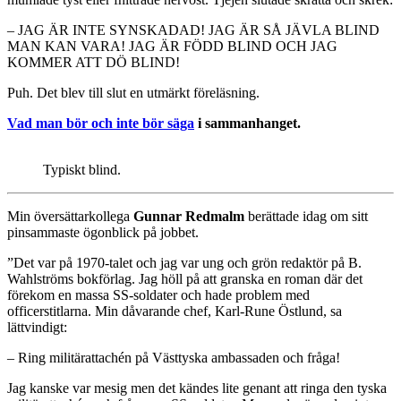
– JAG ÄR INTE SYNSKADAD! JAG ÄR SÅ JÄVLA BLIND
MAN KAN VARA! JAG ÄR FÖDD BLIND OCH JAG
KOMMER ATT DÖ BLIND!
Puh. Det blev till slut en utmärkt föreläsning.
Vad man bör och inte bör säga
i sammanhanget.
Typiskt blind.
Min översättarkollega
Gunnar Redmalm
berättade idag om sitt
pinsammaste ögonblick på jobbet.
”Det var på 1970-talet och jag var ung och grön redaktör på B.
Wahlströms bokförlag. Jag höll på att granska en roman där det
förekom en massa SS-soldater och hade problem med
officerstitlarna. Min dåvarande chef, Karl-Rune Östlund, sa
lättvindigt:
– Ring militärattachén på Västtyska ambassaden och fråga!
Jag kanske var mesig men det kändes lite genant att ringa den tyska