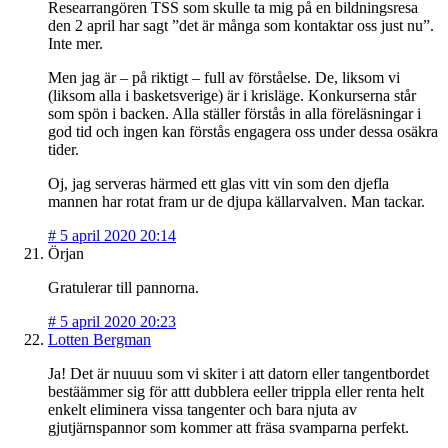
Researrangören TSS som skulle ta mig på en bildningsresa
den 2 april har sagt ”det är många som kontaktar oss just nu”.
Inte mer.
Men jag är – på riktigt – full av förståelse. De, liksom vi
(liksom alla i basketsverige) är i krisläge. Konkurserna står
som spön i backen. Alla ställer förstås in alla föreläsningar i
god tid och ingen kan förstås engagera oss under dessa osäkra
tider.
Oj, jag serveras härmed ett glas vitt vin som den djefla
mannen har rotat fram ur de djupa källarvalven. Man tackar.
#
5 april 2020 20:14
Örjan
Gratulerar till pannorna.
#
5 april 2020 20:23
Lotten Bergman
Ja! Det är nuuuu som vi skiter i att datorn eller tangentbordet
bestäämmer sig för attt dubblera eeller trippla eller renta helt
enkelt eliminera vissa tangenter och bara njuta av
gjutjärnspannor som kommer att fräsa svamparna perfekt.