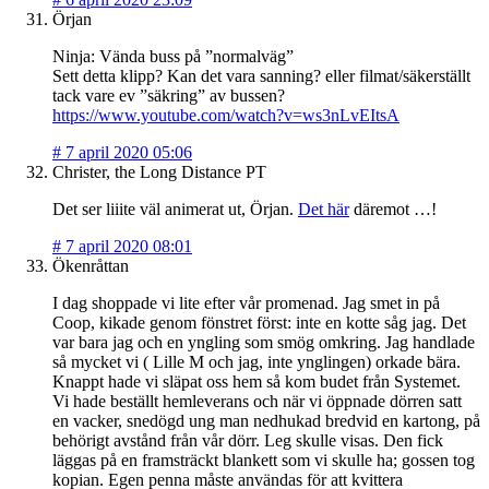
Örjan
Ninja: Vända buss på ”normalväg”
Sett detta klipp? Kan det vara sanning? eller filmat/säkerställt
tack vare ev ”säkring” av bussen?
https://www.youtube.com/watch?v=ws3nLvEItsA
#
7 april 2020 05:06
Christer, the Long Distance PT
Det ser liiite väl animerat ut, Örjan.
Det här
däremot …!
#
7 april 2020 08:01
Ökenråttan
I dag shoppade vi lite efter vår promenad. Jag smet in på
Coop, kikade genom fönstret först: inte en kotte såg jag. Det
var bara jag och en yngling som smög omkring. Jag handlade
så mycket vi ( Lille M och jag, inte ynglingen) orkade bära.
Knappt hade vi släpat oss hem så kom budet från Systemet.
Vi hade beställt hemleverans och när vi öppnade dörren satt
en vacker, snedögd ung man nedhukad bredvid en kartong, på
behörigt avstånd från vår dörr. Leg skulle visas. Den fick
läggas på en framsträckt blankett som vi skulle ha; gossen tog
kopian. Egen penna måste användas för att kvittera