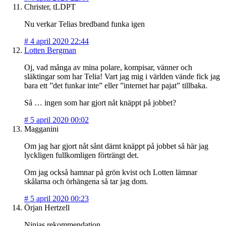
Christer, tLDPT
Nu verkar Telias bredband funka igen
#
4 april 2020 22:44
Lotten Bergman
Oj, vad många av mina polare, kompisar, vänner och
släktingar som har Telia! Vart jag mig i världen vände fick jag
bara ett ”det funkar inte” eller ”internet har pajat” tillbaka.
Så … ingen som har gjort nåt knäppt på jobbet?
#
5 april 2020 00:02
Magganini
Om jag har gjort nåt sånt därnt knäppt på jobbet så här jag
lyckligen fullkomligen förträngt det.
Om jag också hamnar på grön kvist och Lotten lämnar
skålarna och örhängena så tar jag dom.
#
5 april 2020 00:23
Örjan Hertzell
Ninjas rekommendation.