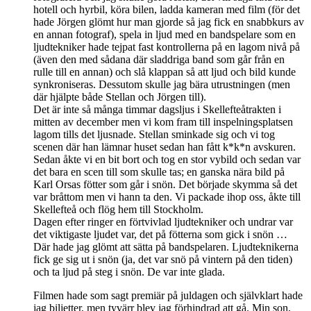
hotell och hyrbil, köra bilen, ladda kameran med film (för det
hade Jörgen glömt hur man gjorde så jag fick en snabbkurs av
en annan fotograf), spela in ljud med en bandspelare som en
ljudtekniker hade tejpat fast kontrollerna på en lagom nivå på
(även den med sådana där sladdriga band som går från en
rulle till en annan) och slå klappan så att ljud och bild kunde
synkroniseras. Dessutom skulle jag bära utrustningen (men
där hjälpte både Stellan och Jörgen till).
Det är inte så många timmar dagsljus i Skellefteåtrakten i
mitten av december men vi kom fram till inspelningsplatsen
lagom tills det ljusnade. Stellan sminkade sig och vi tog
scenen där han lämnar huset sedan han fått k*k*n avskuren.
Sedan åkte vi en bit bort och tog en stor vybild och sedan var
det bara en scen till som skulle tas; en ganska nära bild på
Karl Orsas fötter som går i snön. Det började skymma så det
var bråttom men vi hann ta den. Vi packade ihop oss, åkte till
Skellefteå och flög hem till Stockholm.
Dagen efter ringer en förtvivlad ljudtekniker och undrar var
det viktigaste ljudet var, det på fötterna som gick i snön …
Där hade jag glömt att sätta på bandspelaren. Ljudteknikerna
fick ge sig ut i snön (ja, det var snö på vintern på den tiden)
och ta ljud på steg i snön. De var inte glada.
Filmen hade som sagt premiär på juldagen och självklart hade
jag biljetter, men tyvärr blev jag förhindrad att gå. Min son,