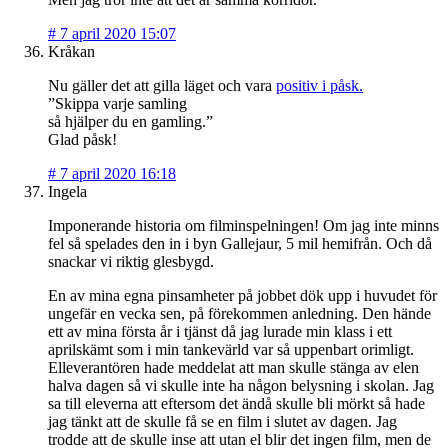
#
7 april 2020 15:07
Kråkan
Nu gäller det att gilla läget och vara
positiv i påsk.
”Skippa varje samling
så hjälper du en gamling.”
Glad påsk!
#
7 april 2020 16:18
Ingela
Imponerande historia om filminspelningen! Om jag inte minns
fel så spelades den in i byn Gallejaur, 5 mil hemifrån. Och då
snackar vi riktig glesbygd.
En av mina egna pinsamheter på jobbet dök upp i huvudet för
ungefär en vecka sen, på förekommen anledning. Den hände
ett av mina första år i tjänst då jag lurade min klass i ett
aprilskämt som i min tankevärld var så uppenbart orimligt.
Elleverantören hade meddelat att man skulle stänga av elen
halva dagen så vi skulle inte ha någon belysning i skolan. Jag
sa till eleverna att eftersom det ändå skulle bli mörkt så hade
jag tänkt att de skulle få se en film i slutet av dagen. Jag
trodde att de skulle inse att utan el blir det ingen film, men de