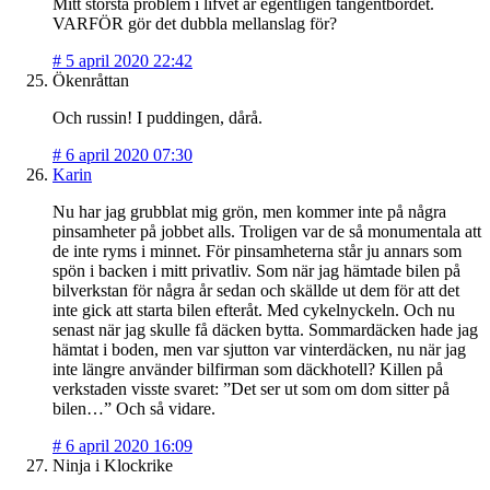
Mitt största problem i lifvet är egentligen tangentbordet.
VARFÖR gör det dubbla mellanslag för?
#
5 april 2020 22:42
Ökenråttan
Och russin! I puddingen, dårå.
#
6 april 2020 07:30
Karin
Nu har jag grubblat mig grön, men kommer inte på några
pinsamheter på jobbet alls. Troligen var de så monumentala att
de inte ryms i minnet. För pinsamheterna står ju annars som
spön i backen i mitt privatliv. Som när jag hämtade bilen på
bilverkstan för några år sedan och skällde ut dem för att det
inte gick att starta bilen efteråt. Med cykelnyckeln. Och nu
senast när jag skulle få däcken bytta. Sommardäcken hade jag
hämtat i boden, men var sjutton var vinterdäcken, nu när jag
inte längre använder bilfirman som däckhotell? Killen på
verkstaden visste svaret: ”Det ser ut som om dom sitter på
bilen…” Och så vidare.
#
6 april 2020 16:09
Ninja i Klockrike