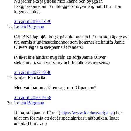
Nu jädrar ska jag trolla med knäna och bygga in
fiskgjusekameran här i bloggens högermarginal! Hur? Har
ingen aaaning.
#
5 april 2020 13:39
Lotten Bergman
ÖRJAN! Jag bjöd högst på auktionen och är nu stolt ägare av
två gamla gjutjärnsstekpannor som kommer att knuffa Jamie
Olivers låghalta stekpanna åt fanders!
(Vilket inte hindrar mig från att sörja Jamie Oliver-
stekpannan, som var så ny och fin alldeles nyssens.)
#
5 april 2020 19:40
Ninja i Klockrike
Men vad har nu affären sagt om JO-pannan?
#
5 april 2020 19:58
Lotten Bergman
Haha, stekpanneaffären (
https://www.kitchnsverige.se
) har
talat om för mig att det är specialpriser i nätbutiken. Inget
annat. (Hurr…a?)