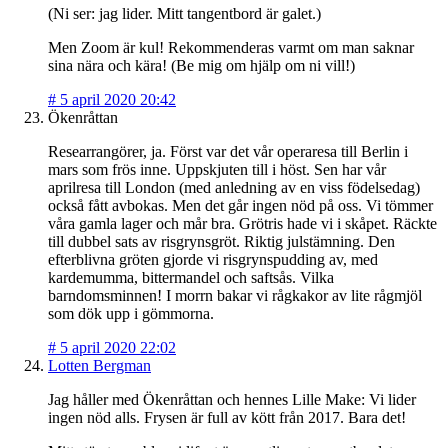
(Ni ser: jag lider. Mitt tangentbord är galet.)
Men Zoom är kul! Rekommenderas varmt om man saknar
sina nära och kära! (Be mig om hjälp om ni vill!)
#
5 april 2020 20:42
Ökenråttan
Researrangörer, ja. Först var det vår operaresa till Berlin i
mars som frös inne. Uppskjuten till i höst. Sen har vår
aprilresa till London (med anledning av en viss födelsedag)
också fått avbokas. Men det går ingen nöd på oss. Vi tömmer
våra gamla lager och mår bra. Grötris hade vi i skåpet. Räckte
till dubbel sats av risgrynsgröt. Riktig julstämning. Den
efterblivna gröten gjorde vi risgrynspudding av, med
kardemumma, bittermandel och saftsås. Vilka
barndomsminnen! I morrn bakar vi rågkakor av lite rågmjöl
som dök upp i gömmorna.
#
5 april 2020 22:02
Lotten Bergman
Jag håller med Ökenråttan och hennes Lille Make: Vi lider
ingen nöd alls. Frysen är full av kött från 2017. Bara det!