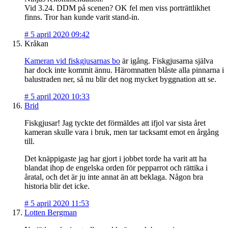
Vid 3.24. DDM på scenen? OK fel men viss porträttlikhet
finns. Tror han kunde varit stand-in.
#
5 april 2020 09:42
Kråkan
Kameran vid fiskgjusarnas bo
är igång. Fiskgjusarna själva
har dock inte kommit ännu. Häromnatten blåste alla pinnarna i
balustraden ner, så nu blir det nog mycket byggnation att se.
#
5 april 2020 10:33
Brid
Fiskgjusar! Jag tyckte det förmäldes att ifjol var sista året
kameran skulle vara i bruk, men tar tacksamt emot en årgång
till.
Det knäppigaste jag har gjort i jobbet torde ha varit att ha
blandat ihop de engelska orden för pepparrot och rättika i
åratal, och det är ju inte annat än att beklaga. Någon bra
historia blir det icke.
#
5 april 2020 11:53
Lotten Bergman