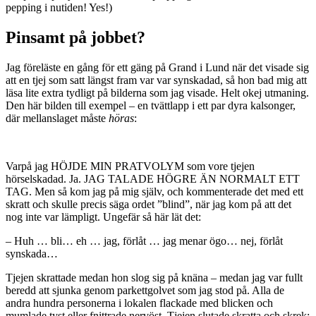
pepping i nutiden! Yes!)
Pinsamt på jobbet?
Jag föreläste en gång för ett gäng på Grand i Lund när det visade sig
att en tjej som satt längst fram var var synskadad, så hon bad mig att
läsa lite extra tydligt på bilderna som jag visade. Helt okej utmaning.
Den här bilden till exempel – en tvättlapp i ett par dyra kalsonger,
där mellanslaget måste
höras
:
Varpå jag HÖJDE MIN PRATVOLYM som vore tjejen
hörselskadad. Ja. JAG TALADE HÖGRE ÄN NORMALT ETT
TAG. Men så kom jag på mig själv, och kommenterade det med ett
skratt och skulle precis säga ordet ”blind”, när jag kom på att det
nog inte var lämpligt. Ungefär så här lät det:
– Huh … bli… eh … jag, förlåt … jag menar ögo… nej, förlåt
synskada…
Tjejen skrattade medan hon slog sig på knäna – medan jag var fullt
beredd att sjunka genom parkettgolvet som jag stod på. Alla de
andra hundra personerna i lokalen flackade med blicken och
mumlade tyst eller fnittrade nervöst. Tjejen slutade skratta och skrek: