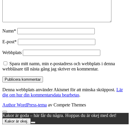
Namn*
E-post*
Webbplats
Spara mitt namn, min e-postadress och webbplats i denna
webbläsare till nästa gång jag skriver en kommentar.
Denna webbplats använder Akismet för att minska skräppost.
Lär
dig om hur din kommentarsdata bearbetas
.
Author WordPress-tema
av Compete Themes
Rulla
Kakor är goda – här får du några. Hoppas du är okej med det!
till
Kakor är okej.
toppen