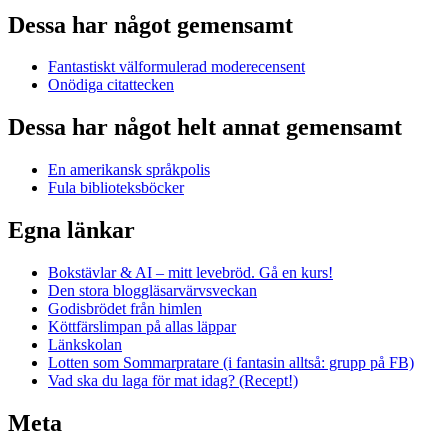
Dessa har något gemensamt
Fantastiskt välformulerad moderecensent
Onödiga citattecken
Dessa har något helt annat gemensamt
En amerikansk språkpolis
Fula biblioteksböcker
Egna länkar
Bokstävlar & AI – mitt levebröd. Gå en kurs!
Den stora bloggläsarvärvsveckan
Godisbrödet från himlen
Köttfärslimpan på allas läppar
Länkskolan
Lotten som Sommarpratare (i fantasin alltså: grupp på FB)
Vad ska du laga för mat idag? (Recept!)
Meta