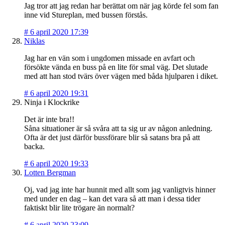
Jag tror att jag redan har berättat om när jag körde fel som fan
inne vid Stureplan, med bussen förstås.
#
6 april 2020 17:39
Niklas
Jag har en vän som i ungdomen missade en avfart och
försökte vända en buss på en lite för smal väg. Det slutade
med att han stod tvärs över vägen med båda hjulparen i diket.
#
6 april 2020 19:31
Ninja i Klockrike
Det är inte bra!!
Såna situationer är så svåra att ta sig ur av någon anledning.
Ofta är det just därför bussförare blir så satans bra på att
backa.
#
6 april 2020 19:33
Lotten Bergman
Oj, vad jag inte har hunnit med allt som jag vanligtvis hinner
med under en dag – kan det vara så att man i dessa tider
faktiskt blir lite trögare än normalt?
#
6 april 2020 23:09