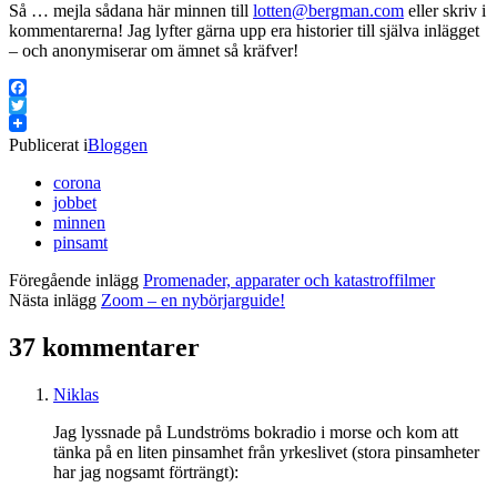
Så … mejla sådana här minnen till
lotten@bergman.com
eller skriv i
kommentarerna! Jag lyfter gärna upp era historier till själva inlägget
– och anonymiserar om ämnet så kräfver!
Facebook
Twitter
Publicerat i
Bloggen
corona
jobbet
minnen
pinsamt
Föregående inlägg
Promenader, apparater och katastroffilmer
Nästa inlägg
Zoom – en nybörjarguide!
37 kommentarer
Niklas
Jag lyssnade på Lundströms bokradio i morse och kom att
tänka på en liten pinsamhet från yrkeslivet (stora pinsamheter
har jag nogsamt förträngt):