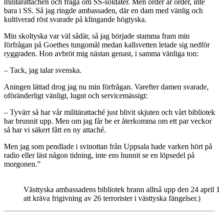
militärattachén och fråga om SS-soldater. Men order är order, inte
bara i SS. Så jag ringde ambassaden, där en dam med vänlig och
kultiverad röst svarade på klingande högtyska.
Min skoltyska var väl sådär, så jag började stamma fram min
förfrågan på Goethes tungomål medan kallsvetten letade sig nedför
ryggraden. Hon avbröt mig nästan genast, i samma vänliga ton:
– Tack, jag talar svenska.
Aningen lättad drog jag nu min förfrågan. Varefter damen svarade,
oföränderligt vänligt, lugnt och servicemässigt:
– Tyvärr så har vår militärattaché just blivit skjuten och vårt bibliotek
har brunnit upp. Men om jag får be er återkomma om ett par veckor
så har vi säkert fått en ny attaché.
Men jag som pendlade i svinottan från Uppsala hade varken hört på
radio eller läst någon tidning, inte ens hunnit se en löpsedel på
morgonen.”
Västtyska ambassadens bibliotek brann alltså upp den 24 april 
att kräva frigivning av 26 terrorister i västtyska fängelser.)