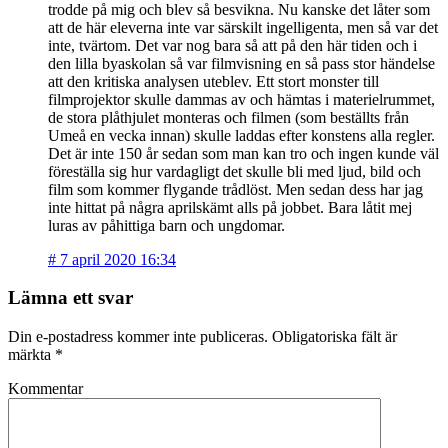
trodde på mig och blev så besvikna. Nu kanske det låter som
att de här eleverna inte var särskilt ingelligenta, men så var det
inte, tvärtom. Det var nog bara så att på den här tiden och i
den lilla byaskolan så var filmvisning en så pass stor händelse
att den kritiska analysen uteblev. Ett stort monster till
filmprojektor skulle dammas av och hämtas i materielrummet,
de stora plåthjulet monteras och filmen (som beställts från
Umeå en vecka innan) skulle laddas efter konstens alla regler.
Det är inte 150 år sedan som man kan tro och ingen kunde väl
föreställa sig hur vardagligt det skulle bli med ljud, bild och
film som kommer flygande trådlöst. Men sedan dess har jag
inte hittat på några aprilskämt alls på jobbet. Bara låtit mej
luras av påhittiga barn och ungdomar.
#
7 april 2020 16:34
Lämna ett svar
Din e-postadress kommer inte publiceras.
Obligatoriska fält är
märkta
*
Kommentar