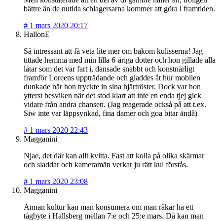
bättre än de nutida schlagersarna kommer att göra i framtiden.
#
1 mars 2020 20:17
HallonE
Så intressant att få veta lite mer om bakom kulisserna! Jag
tittade hemma med min lilla 6-åriga dotter och hon gillade alla
låtar som det var fart i, dansade snabbt och konstnärligt
framför Loreens uppträdande och gladdes åt hur mobilen
dunkade när hon tryckte in sina hjärtröster. Dock var hon
ytterst besviken när det stod klart att inte en enda tjej gick
vidare från andra chansen. (Jag reagerade också på att t.ex.
Siw inte var läppsynkad, fina damer och goa bitar ändå)
#
1 mars 2020 22:43
Magganini
Njae, det där kan allt kvitta. Fast att kolla på olika skärmar
och sladdar och kameramän verkar ju rätt kul förstås.
#
1 mars 2020 23:08
Magganini
Annan kultur kan man konsumera om man råkar ha ett
tågbyte i Hallsberg mellan 7:e och 25:e mars. Då kan man