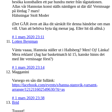
besöka konsthallen ett par hundra meter från tågstationen.
Allas vår Hannoias konst ställs nämligen ut där då! Vernissage
på lördag 7 mars!
Hälsningar Stolt Moder
(Det GÅR även att åka dit särskilt för denna händelse om man
vill. Utan att behöva byta tåg menar jag. Eller hit då alltså.)
#
1 mars 2020 23:11
Lotten Bergman
Vänta vaaaa, Hannoia ställer ut i Hallsberg? Men! Oj! Länka!
Mera reklam! (Jag har basketmatch kl 15, kanske hinns det
med lite vernissage först?)
#
1 mars 2020 23:14
Magganini
Varsego en sån där fullänk:
https://facebook.com/events/s/hanna-stansvik-varsamt-
arrange/121211602549630/?ti=as
#
1 mars 2020 23:38
Brid
Tuuuut!