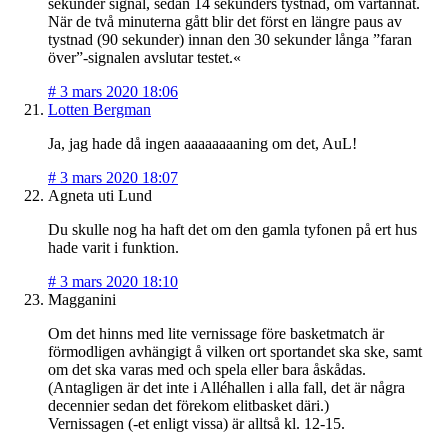
sekunder signal, sedan 14 sekunders tystnad, om vartannat.
När de två minuterna gått blir det först en längre paus av
tystnad (90 sekunder) innan den 30 sekunder långa ”faran
över”-signalen avslutar testet.«
#
3 mars 2020 18:06
Lotten Bergman
Ja, jag hade då ingen aaaaaaaaning om det, AuL!
#
3 mars 2020 18:07
Agneta uti Lund
Du skulle nog ha haft det om den gamla tyfonen på ert hus
hade varit i funktion.
#
3 mars 2020 18:10
Magganini
Om det hinns med lite vernissage före basketmatch är
förmodligen avhängigt å vilken ort sportandet ska ske, samt
om det ska varas med och spela eller bara åskådas.
(Antagligen är det inte i Alléhallen i alla fall, det är några
decennier sedan det förekom elitbasket däri.)
Vernissagen (-et enligt vissa) är alltså kl. 12-15.