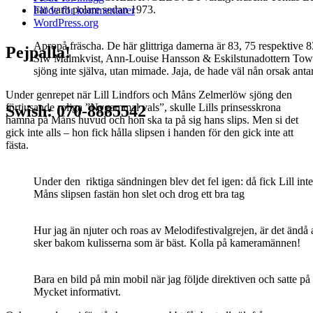
har varit polare sedan 1973.
Flöde för kommentarer
WordPress.org
Apropå fräscha. De här glittriga damerna är 83, 75 respektive 8
Pejpalla!
Siw Malmkvist, Ann-Louise Hansson & Eskilstunadottern Tow
sjöng inte själva, utan mimade. Jaja, de hade väl nån orsak antar
Under genrepet när Lill Lindfors och Måns Zelmerlöw sjöng den
förtjusande roliga ”Nygammal vals”, skulle Lills prinsesskrona
Swish: 070-8885542
hamna på Måns huvud och hon ska ta på sig hans slips. Men si det
gick inte alls – hon fick hålla slipsen i handen för den gick inte att
fästa.
Under den riktiga sändningen blev det fel igen: då fick Lill int
Måns slipsen fastän hon slet och drog ett bra tag
Hur jag än njuter och roas av Melodifestivalgrejen, är det ändå 
sker bakom kulisserna som är bäst. Kolla på kameramännen!
Bara en bild på min mobil när jag följde direktiven och satte på
Mycket informativt.