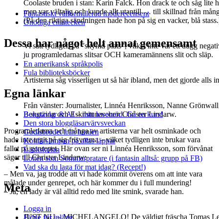
Coolaste bruden i stan: Karin Falck. Hon drack te och såg lite h
men var vältalig och kunde allt utantill … till skillnad från mån
Fantastiskt välformulerad moderecensent
(På den riktiga sändningen hade hon på sig en vacker, blå stass.
Onödiga citattecken
Dessa har något helt annat gemensamt
Vi satt tydligen på ”skymd plats”, vilket inte var ett dugg negati
ju programledarnas slitsar OCH kameramännens slit och släp.
En amerikansk språkpolis
Fula biblioteksböcker
Artisterna såg visserligen ut så här ibland, men det gjorde alls i
Egna länkar
Från vänster: Journalister, Linnéa Henriksson, Nanne Grönwall
Bokstävlar & AI – mitt levebröd. Gå en kurs!
Bengtzing och Eskilstunasonen Christer Lindarw.
Den stora bloggläsarvärvsveckan
Programledarna och många av artisterna var helt osminkade och
Godisbrödet från himlen
hade inte tagit på sig frisyrerna – vilket tydligen inte brukar vara
Köttfärslimpan på allas läppar
fallet på genrepet. Här ovan ser ni Linnéa Henriksson, som förvånat
Länkskolan
säger till Christer Lindarw:
Lotten som Sommarpratare (i fantasin alltså: grupp på FB)
Vad ska du laga för mat idag? (Recept!)
– Men va, jag trodde att vi hade kommit överens om att inte vara
målade under genrepet, och här kommer du i full mundering!
Meta
– Ja, en lady är väl alltid redo med lite smink, svarade han.
Logga in
JUST NU – MICHELANGELO! De väldigt fräscha Tomas Ledin (68
Flöde för inlägg