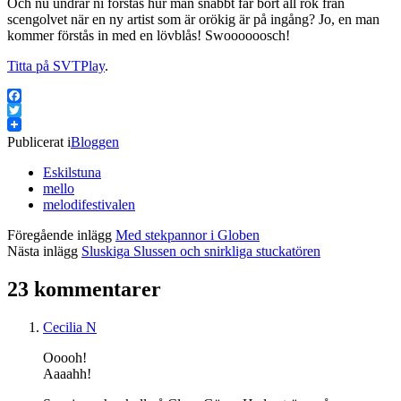
Och nu undrar ni förstås hur man snabbt får bort all rök från
scengolvet när en ny artist som är orökig är på ingång? Jo, en man
kommer förstås in med en lövblås! Swoooooosch!
Titta på SVTPlay
.
Facebook
Twitter
Publicerat i
Bloggen
Eskilstuna
mello
melodifestivalen
Föregående inlägg
Med stekpannor i Globen
Nästa inlägg
Sluskiga Slussen och snirkliga stuckatören
23 kommentarer
Cecilia N
Ooooh!
Aaaahh!