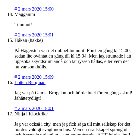
#
2 mars 2020 15:00
Magganini
Tuuuuut!
#
2 mars 2020 15:01
Håkan (hakke)
På Hägersten var det dubbel-tuuuuut! Först en gång kl 15.00,
sedan lite oväntat en gång till kl 15.04. Men jag struntade i att
uppsöka skyddsrum ändå och lät ryssen hållas, eller vem det
nu var som hölls.
#
2 mars 2020 15:09
Lotten Bergman
Jag var på Gamla Brogatan och hörde tutet för en gångs skull!
Jähättetydligt!
#
2 mars 2020 18:01
Ninja i Klockrike
Jag var också i city, men jag fick säga till mitt sällskap för det
hördes väldigt svagt inomhus. Men en i sällskapet sprang ut
och lyssnade ordentligt, samt rapporterade att HF hördes bra!