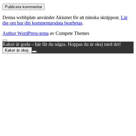
Denna webbplats använder Akismet för att minska skräppost.
Lär
dig om hur din kommentarsdata bearbetas
.
Author WordPress-tema
av Compete Themes
Rulla
Kakor är goda – här får du några. Hoppas du är okej med det!
till
Kakor är okej.
toppen