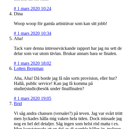
#
1 mars 2020 10:24
Dina
Woop woop för gamla artisträvar som kan sitt jobb!
#
1 mars 2020 10:34
Aha!
Tack vare denna intresseväckande rapport har jag nu sett de
delar som var utom tävlan. Brukar annars bara se finalen.
#
1 mars 2020 18:02
Lotten Bergman
Aha, Aha! Då borde jag få nån sorts provision, eller hur?
Hallå, public service! Kan jag få komma på
studie(studio)besök under finalfinalen?
#
1 mars 2020 19:05
Brid
Vi såg andra chansen (versaler?) på teven. Jag var svårt trött
men lyckades hålla mig vaken hela tiden. Dock missade jag
nog en hel del detaljer. Såg ingen som helst röd matta t ex.
Men konstaterade att en del av di gamble håller än, troligen