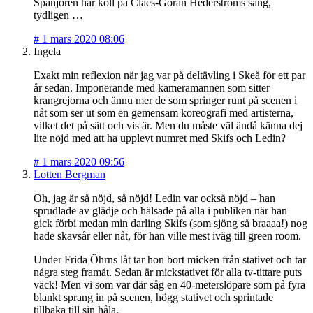
Spanjoren har koll på Claes-Göran Hederströms sång,
tydligen …
#
1 mars 2020 08:06
Ingela
Exakt min reflexion när jag var på deltävling i Skeå för ett par
år sedan. Imponerande med kameramannen som sitter
krangrejorna och ännu mer de som springer runt på scenen i
nåt som ser ut som en gemensam koreografi med artisterna,
vilket det på sätt och vis är. Men du måste väl ändå känna dej
lite nöjd med att ha upplevt numret med Skifs och Ledin?
#
1 mars 2020 09:56
Lotten Bergman
Oh, jag är så nöjd, så nöjd! Ledin var också nöjd – han
sprudlade av glädje och hälsade på alla i publiken när han
gick förbi medan min darling Skifs (som sjöng så braaaa!) nog
hade skavsår eller nåt, för han ville mest iväg till green room.
Under Frida Öhrns låt tar hon bort micken från stativet och tar
några steg framåt. Sedan är mickstativet för alla tv-tittare puts
väck! Men vi som var där såg en 40-meterslöpare som på fyra
blankt sprang in på scenen, högg stativet och sprintade
tillbaka till sin håla.