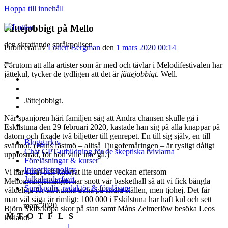
Hoppa till innehåll
Lotten
Jättejobbigt på Mello
den skrattande språkpolisen
Publicerat av
Lotten Bergman
den
1 mars 2020 00:14
Förutom att alla artister som är med och tävlar i Melodifestivalen har
öppna
jättekul, tycker de tydligen att det är
jättejobbigt
. Well.
primär
twitter
meny
facebook
instagram
Jättejobbigt.
linkedin
rss
När spanjoren häri familjen såg att Andra chansen skulle gå i
e-
Eskilstuna den 29 februari 2020, kastade han sig på alla knappar på
post
datorn och fixade två biljetter till genrepet. En till sig själv, en till
Bloggarkiv
svärmor. (Hans fästmö – alltså Tjugofemåringen – är rysligt dåligt
Chat GPT-utbildning för de skeptiska tvivlarna
uppfostrad, för hon ville inte gå.)
Föreläsningar & kurser
Integritetspolicy
Vi har surat och knorrat lite under veckan eftersom
Julkalenderfacit
Melloarrangemanget har snott vår baskethall så att vi fick bängla
Språkpolis, redaktör & föreläsare
väldeliga för att kunna träna på andra ställen, men tjohej. Det får
man väl säga är rimligt: 100 000 i Eskilstuna har haft kul och sett
Sidopanel
mars 2020
Björn Skifs köpa skor på stan samt Måns Zelmerlöw besöka Leos
M
T
O
T
F
L
S
lekland.
1