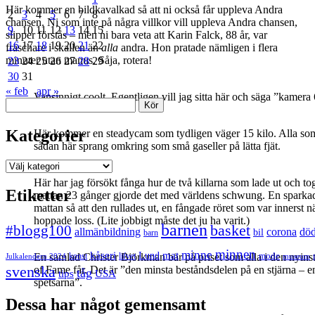
Här kommer en bildkavalkad så att ni också får uppleva Andra
2
3
4
5
6
7
8
chansen. Ni som inte på några villkor vill uppleva Andra chansen,
9
10
11
12
13
14
15
slipper förstås – men ni bara veta att Karin Falck, 88 år, var
16
17
18
19
20
21
22
fräschare i skallen än
alla
andra. Hon pratade nämligen i flera
minuter utan manus. Såja, rotera!
23
24
25
26
27
28
29
30
31
« feb
apr »
Vansinnigt coolt. Egentligen vill jag sitta här och säga ”kamer
Sök
Kategorier
Här kommer en steadycam som tydligen väger 15 kilo. Alla so
sådan här sprang omkring som små gaseller på lätta fjät.
Kategorier
Här har jag försökt fånga hur de två killarna som lade ut och to
Etiketter
mattan 23 gånger gjorde det med världens schwung. En sparka
mattan så att den rullades ut, en fångade röret som var innerst n
hoppade loss. (Lite jobbigt måste det ju ha varit.)
barnen
#blogg100
basket
allmänbildning
corona
dö
bil
barn
minnen
minne
mat
kåseri
Lund
mode
En samlad Christer Björkman bär på priset som alla i den nyinst
Julkalendern 2024
konst
lifvet
museum
svenska
of Fame får. Det är ”den minsta beståndsdelen på en stjärna – e
tåg
USA
tips
spetsarna”.
Dessa har något gemensamt