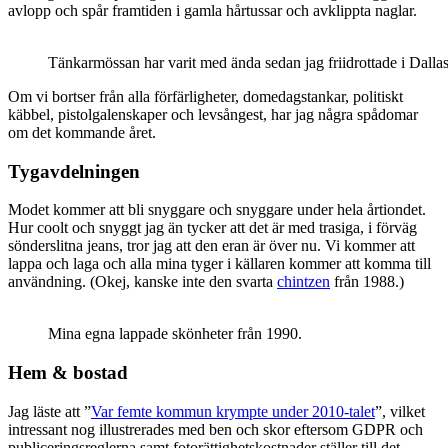
avlopp och spår framtiden i gamla hårtussar och avklippta naglar.
Tänkarmössan har varit med ända sedan jag friidrottade i Dalla
Om vi bortser från alla förfärligheter, domedagstankar, politiskt
käbbel, pistolgalenskaper och levsångest, har jag några spådomar
om det kommande året.
Tygavdelningen
Modet kommer att bli snyggare och snyggare under hela årtiondet.
Hur coolt och snyggt jag än tycker att det är med trasiga, i förväg
sönderslitna jeans, tror jag att den eran är över nu. Vi kommer att
lappa och laga och alla mina tyger i källaren kommer att komma till
användning. (Okej, kanske inte den svarta
chintzen
från 1988.)
Mina egna lappade skönheter från 1990.
Hem & bostad
Jag läste att ”
Var femte kommun krympte under 2010-talet
”, vilket
intressant nog illustrerades med ben och skor eftersom GDPR och
publiceringsreglerna samt fotorättighetskostnader ställer till det.