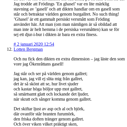
Jag trodde att Frödings ’En ghasel’ var en lite märklig
stavning av ’gasell’ och att dikten handlar om en gasell som
står och betraktar världen genom burgallret. No such thing!
’Ghasel’ är ett gammalt persiskt versmått som Fröding
använder här. Att man (om man nämligen är så obildad att
man inte är helt hemma i de persiska versmåtten) kan se för
sej ett djur-i-bur i dikten är bara en extra finess.
#
2 januari 2020 12:54
Lotten Bergman
Och nu fick den dikten en extra dimension – jag läste den som
vore jag Ökenråttans gasell!
Jag står och ser på världen genom gallret;
jag kan, jag vill ej slita mig från gallret,
det är så skönt att se, hur livet sjuder
och kastar höga böljor upp mot gallret,
så smärtsamt glatt och lockande det ljuder,
när skratt och sånger komma genom gallret.
Det skiftar ljust av asp och al och björk,
där ovanför står branten furumörk,
den friska doften tränger genom gallret.
Och över viken vilket präktigt sken,