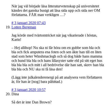
När jag väl började läsa litteraturvetenskap på universitetet
kändes det ganska busigt att läsa sida upp och sida ner OM
författarna. FÅR man verkligen …?
#
3 januari 2020 07:43
Lotten Bergman
Jag körde med tvärtomtricket när jag vikarierade i höstas,
Karin!
– Hej allihop! Nu ska ni får höra om en gubbe som bla och
bla och fick amputera ena foten och sen åkte han till en liten
stad som heter Winshmaclegh och så dog både hans mamma
och hund bla bla och hans lillasyster satte eld på sitt eget hus
bla bla bla och mitt i all bedrövelse där han satt, skrev han bla
bla bla och NU ska ni få läsa den!
(Lägg inte julkalenderenergi på att analysera vem författaren
är, för han är [nog] bara påhittad.)
#
3 januari 2020 10:57
Dina
Så det är inte Dan Brown?