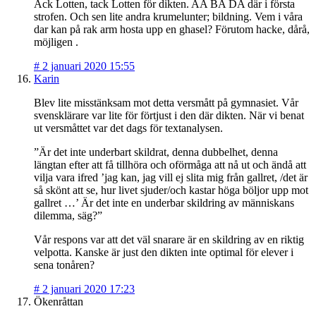
Ack Lotten, tack Lotten för dikten. AA BA DA där i första
strofen. Och sen lite andra krumelunter; bildning. Vem i våra
dar kan på rak arm hosta upp en ghasel? Förutom hacke, dårå,
möjligen .
#
2 januari 2020 15:55
Karin
Blev lite misstänksam mot detta versmått på gymnasiet. Vår
svensklärare var lite för förtjust i den där dikten. När vi benat
ut versmåttet var det dags för textanalysen.
”Är det inte underbart skildrat, denna dubbelhet, denna
längtan efter att få tillhöra och oförmåga att nå ut och ändå att
vilja vara ifred ’jag kan, jag vill ej slita mig från gallret, /det är
så skönt att se, hur livet sjuder/och kastar höga böljor upp mot
gallret …’ Är det inte en underbar skildring av människans
dilemma, säg?”
Vår respons var att det väl snarare är en skildring av en riktig
velpotta. Kanske är just den dikten inte optimal för elever i
sena tonåren?
#
2 januari 2020 17:23
Ökenråttan