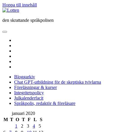
Hoppa till innehåll
Lotten
den skrattande språkpolisen
öppna
primär
twitter
meny
facebook
instagram
linkedin
rss
e-
post
Bloggarkiv
Chat GPT-utbildning för de skeptiska tvivlarna
Föreläsningar & kurser
Integritetspolicy
Julkalenderfacit
Språkpolis, redaktör & föreläsare
Sidopanel
januari 2020
M
T
O
T
F
L
S
1
2
3
4
5