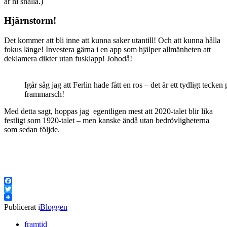
är ni snälla.)
Hjärnstorm!
Det kommer att bli inne att kunna saker utantill! Och att kunna hålla
fokus länge! Investera gärna i en app som hjälper allmänheten att
deklamera dikter utan fusklapp! Johodå!
Igår såg jag att Ferlin hade fått en ros – det är ett tydligt tecken
frammarsch!
Med detta sagt, hoppas jag egentligen mest att 2020-talet blir lika
festligt som 1920-talet – men kanske ändå utan bedrövligheterna
som sedan följde.
Facebook
Twitter
Publicerat i
Bloggen
framtid