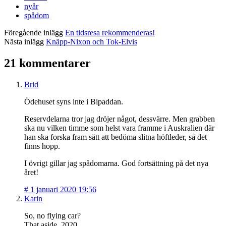
nyår
spådom
Föregående inlägg
En tidsresa rekommenderas!
Nästa inlägg
Knäpp-Nixon och Tok-Elvis
21 kommentarer
Brid
Ödehuset syns inte i Bipaddan.
Reservdelarna tror jag dröjer något, dessvärre. Men grabben
ska nu vilken timme som helst vara framme i Auskralien där
han ska forska fram sätt att bedöma slitna höftleder, så det
finns hopp.
I övrigt gillar jag spådomarna. God fortsättning på det nya
året!
#
1 januari 2020 19:56
Karin
So, no flying car?
That aside, 2020