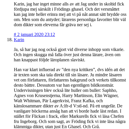
Karin, jag har inget minne alls av att Jag under in skoltid fick
fördjupa mej särskilt i Frödings ghasel. Och det versmåttet
kan jag inte heller erinra mej att vi på nåt annat sätt brydde oss
om. Men som du antyder; lärarens personliga favoriter blir väl
dom dikter som eleverna får gräva ner sej i.
#
2 januari 2020 23:12
Karin
Ja, så har jag nog också gjort vid diverse inhopp som vikarie.
Och ingen skugga må falla över just denna lärare, även om
han knappast följde läroplanen slaviskt.
Han var klart influerad av ”den nya kritiken”, dvs idén att det
är texten som ska tala direkt till sin läsare. Ju mindre läsaren
vet om författaren, författarens bakgrund och verkets tillkomst
desto bättre. Dessutom var han egentligen bildkonstnär.
Undervisningen blev också lite huller om buller: Saphho,
Agnes von Krusenstjerna, Harry Martinson, Elin Wägner,
Walt Whitman, Pär Lagerkvist, Franz Kafka, och
känslosammare dikter av A:lfr-d V:stl-nd. På ett ungefär. De
vanligare böckerna ansåg han att vi borde hade läst redan. I
stället för Flickan i frack, eller Markurells fick vi läsa Chefen
fru Ingeborg. Och som sagt, av Fröding fick vi inte läsa några
klämmiga dikter, utan just En Ghasel. Och Grå.