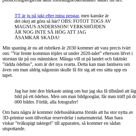
TT är ju på jakt efter mina pengar
, men kanske är
det okej att göra så här? OBS: FOTOT TOGS AV
MAGNUS ANDERSSON! VERKSHÖJDEN
ÄR NOG INTE SÅ HÖG ATT JAG
ÅSAMKAR SKADA!
Min spaning är nu att rubriken år 2030 kommer att vara precis tvärt
om: ”Var femte kommun töjdes ut under 2020-talet” eftersom lifvet i
storstan tär på oss människor. Många vill ut på landet och faktiskt
”rädda ödehus”, som är det nya svarta. Detta kan man fantisera om
även om man aldrig någonsin skulle få för sig att ens sätta upp en
tapet.
Jag har inte den blekaste aning om hur jag ska få tillstånd att lä
bild på ett ödehus. Men om man bildgooglar, får man träff på d
000 bilder. Förlåt, alla fotografer!
Om bara några år kommer ödehusälskarna förstås att ha stor nytta av
3D-printrar som tillverkar reservdelar i naturmaterial. Man bara
viskar ”tvåkupigt taktegel” till apparaten, så kommer en sådan
utspottande.