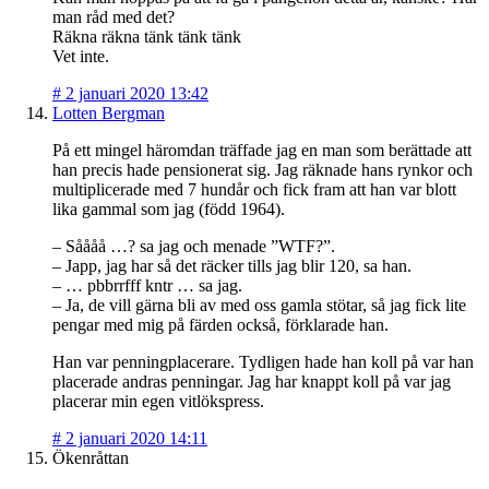
man råd med det?
Räkna räkna tänk tänk tänk
Vet inte.
#
2 januari 2020 13:42
Lotten Bergman
På ett mingel häromdan träffade jag en man som berättade att
han precis hade pensionerat sig. Jag räknade hans rynkor och
multiplicerade med 7 hundår och fick fram att han var blott
lika gammal som jag (född 1964).
– Såååå …? sa jag och menade ”WTF?”.
– Japp, jag har så det räcker tills jag blir 120, sa han.
– … pbbrrfff kntr … sa jag.
– Ja, de vill gärna bli av med oss gamla stötar, så jag fick lite
pengar med mig på färden också, förklarade han.
Han var penningplacerare. Tydligen hade han koll på var han
placerade andras penningar. Jag har knappt koll på var jag
placerar min egen vitlökspress.
#
2 januari 2020 14:11
Ökenråttan