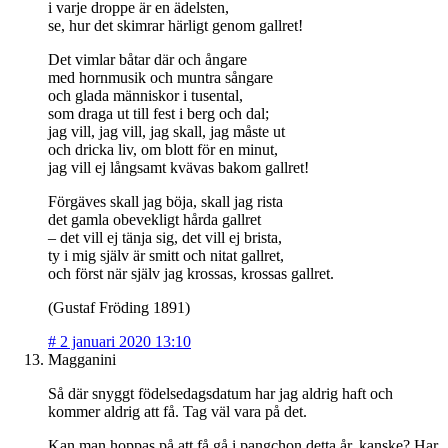
i varje droppe är en ädelsten,
se, hur det skimrar härligt genom gallret!
Det vimlar båtar där och ångare
med hornmusik och muntra sångare
och glada människor i tusental,
som draga ut till fest i berg och dal;
jag vill, jag vill, jag skall, jag måste ut
och dricka liv, om blott för en minut,
jag vill ej långsamt kvävas bakom gallret!
Förgäves skall jag böja, skall jag rista
det gamla obevekligt hårda gallret
– det vill ej tänja sig, det vill ej brista,
ty i mig själv är smitt och nitat gallret,
och först när själv jag krossas, krossas gallret.
(Gustaf Fröding 1891)
#
2 januari 2020 13:10
Magganini
Så där snyggt födelsedagsdatum har jag aldrig haft och
kommer aldrig att få. Tag väl vara på det.
Kan man hoppas på att få gå i pangchon detta år, kanske? Har