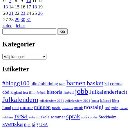
6
7
8
9
10
11
12
13
14
15
16
17
18
19
20
21
22
23
24
25
26
27
28
29
30
31
« dec
feb »
Sök
Kategorier
Kategorier
Etiketter
barnen
#blogg100
basket
allmänbildning
corona
bil
barn
jobb
Julkalenderfacit
historia
död
hotell
England
fest
film
fotboll
Julkalendern
kåseri
julkalendern 2021
Julkalendern 2024
konst
lifvet
nostalgi
minnen
minne
mat
Lund
mode
ord
musik
radio
museum
recept
resa
språk
sommar
reklam
sekrutt
skola
språkpolis
Stockholm
svenska
tåg
USA
tips