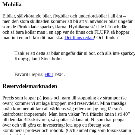
Mobilia
Elbilar, självkörande bilar, flygbilar och underjordsbilar i all ära –
men den stora skillnaden kommer att bli att vi använder bilar ungefär
som de förnicklade sparkcyklarna. Hyrbilarna står lite här och där
och så bara kollar man i en app var de finns och FLUPP, så hoppar
man in i en och kör dit man ska.
Det finns redan
! Och funkar!
Tänk er att detta är bilar ungefär där ni bor, och alls inte sparkc
Kungsgatan i Stockholm.
Favorit i repris:
elbil
1904.
Reservdelsmarknaden
Precis som lappar på jeans och garn till stoppning av strumpor (se
ovan) kommer vi att laga kroppen med reservdelar. Mina trassliga
knän kommer att fara all världens väg eftersom jag nog får små
knärobotar inopererade. Man bara viskar ”två fräscha knän i stl 40”
till den där 3D-skrivaren, så spottas sådana ut. Ni som har pengar
över och vill göra en investering: leta upp ett företag som
kombinerar proteser och robotik. (Och anmäl mig som försökskanin