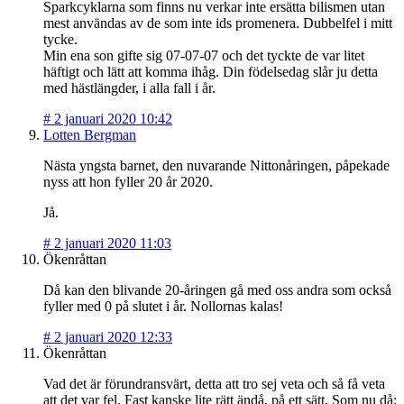
Sparkcyklarna som finns nu verkar inte ersätta bilismen utan
mest användas av de som inte ids promenera. Dubbelfel i mitt
tycke.
Min ena son gifte sig 07-07-07 och det tyckte de var litet
häftigt och lätt att komma ihåg. Din födelsedag slår ju detta
med hästlängder, i alla fall i år.
#
2 januari 2020 10:42
Lotten Bergman
Nästa yngsta barnet, den nuvarande Nittonåringen, påpekade
nyss att hon fyller 20 år 2020.
Jå.
#
2 januari 2020 11:03
Ökenråttan
Då kan den blivande 20-åringen gå med oss andra som också
fyller med 0 på slutet i år. Nollornas kalas!
#
2 januari 2020 12:33
Ökenråttan
Vad det är förundransvärt, detta att tro sej veta och så få veta
att det var fel. Fast kanske lite rätt ändå, på ett sätt. Som nu då: