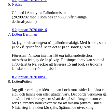
Niklas
Gå med i Anonyma Palindromister.
(20200202 med 3 som bas är 4880 i vårt vanliga
decimalsystem.)
#
2 januari 2020 00:16
Lotten Bergman
Ja, jag borde arrangera nåt palindromaktigt. Med hakke, som
ju också fyller år då. Men det är ju en söndag! Ack!
Förresten! Ni som inte har fått era julkalendertischor:
misströsta icke, ty de är på väg. Ett simpelt brev kan som på
1700-talet ta två veckor att leverera 15 mil bort, så tröjorna
kanske kommer fram i påsk!
#
2 januari 2020 08:41
LottenPotten
Jag gillar verkligen idén att man i och runt städer kan låna en
elbil och lämna den efter uträttat värv. Det borde verkligen gå
att sätta i ett större system så att det på sikt fungerar som en
sorts alternativ kollektivtrafik för att minska privatbilismen.
Nästa steg är att den kör själv. Spännande utveckling!