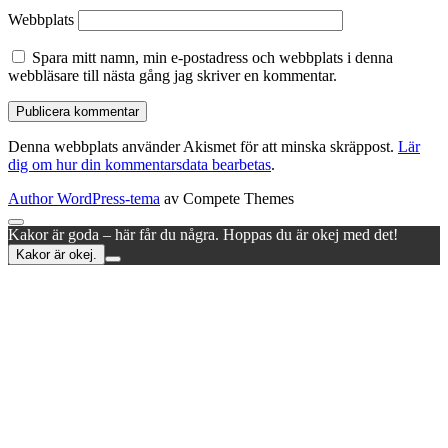
Webbplats
Spara mitt namn, min e-postadress och webbplats i denna
webbläsare till nästa gång jag skriver en kommentar.
Denna webbplats använder Akismet för att minska skräppost.
Lär
dig om hur din kommentarsdata bearbetas
.
Author WordPress-tema
av Compete Themes
Rulla
Kakor är goda – här får du några. Hoppas du är okej med det!
till
Kakor är okej.
toppen