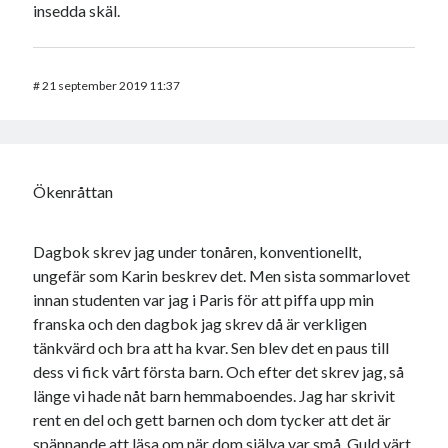
insedda skäl.
#
21 september 2019 11:37
Ökenråttan
Dagbok skrev jag under tonåren, konventionellt,
ungefär som Karin beskrev det. Men sista sommarlovet
innan studenten var jag i Paris för att piffa upp min
franska och den dagbok jag skrev då är verkligen
tänkvärd och bra att ha kvar. Sen blev det en paus till
dess vi fick vårt första barn. Och efter det skrev jag, så
länge vi hade nåt barn hemmaboendes. Jag har skrivit
rent en del och gett barnen och dom tycker att det är
spännande att läsa om när dom själva var små. Guld värt.