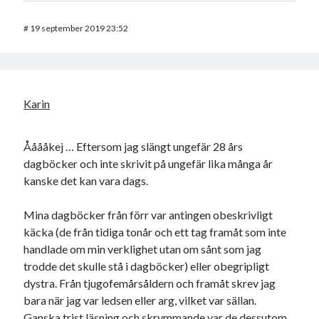
#
19 september 2019 23:52
Karin
Ååååkej … Eftersom jag slängt ungefär 28 års
dagböcker och inte skrivit på ungefär lika många år
kanske det kan vara dags.
Mina dagböcker från förr var antingen obeskrivligt
käcka (de från tidiga tonår och ett tag framåt som inte
handlade om min verklighet utan om sånt som jag
trodde det skulle stå i dagböcker) eller obegripligt
dystra. Från tjugofemårsåldern och framåt skrev jag
bara när jag var ledsen eller arg, vilket var sällan.
Ganska trist läsning och skrymmande var de dessutom,