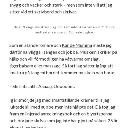
snygg och vacker och stark – men som inte vill att jag
16
17
18
19
20
21
22
sitter vid ett skrivbord och skriver.
23
24
25
26
27
28
29
30
Nåja. På engelska skriver jag inte. Och inte på skrivmaskin. Och inte
med texten centrerad. Och inte dagbok.
« aug
okt »
Som en ätande romare och
Kar de Mumma
måste jag
därför halvligga i sängen och jobba. Muskeln skriker på
Sök
hjälp och vill förmodligen ha våtvarma omslag,
tigerbalsam eller massage. Så fort jag sätter igång att
knattra på tangentbordet, kommer muskeln och bara:
– Skriiiitschhh. Aaaaaj. Oooooont.
Kategorier
Igår smörjde jag med smärtstillande krämer tills jag
Kategorier
luktade sill med nubbe, men inte hjälpte det. Då tog jag
fram en linjerad anteckningsbok och en blyertspenna
och började skriva som jag inte har gjort på säkert 25 år.
Högerhanden bara: