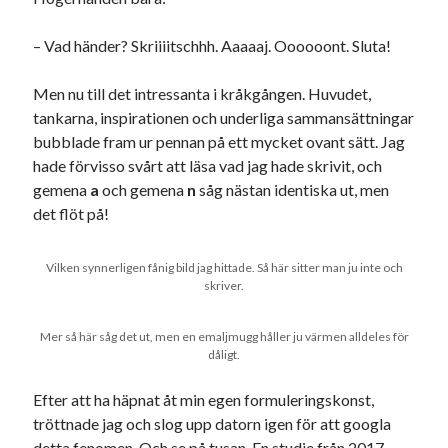
Etiketter
#blogg100
– Vad händer? Skriiiitschhh. Aaaaaj. Oooooont. Sluta!
allmänbildning
barn
barnen
basket
corona
Men nu till det intressanta i kråkgången. Huvudet,
bil
tankarna, inspirationen och underliga sammansättningar
död
film
England
fest
fotboll
bubblade fram ur pennan på ett mycket ovant sätt. Jag
jobb
hade förvisso svårt att läsa vad jag hade skrivit, och
historia
hotell
gemena
a
och gemena
n
såg nästan identiska ut, men
Julkalendern
Julkalenderfacit
det flöt på!
julkalendern 2021
Julkalendern 2024
konst
Vilken synnerligen fånig bild jag hittade. Så här sitter man ju inte och
minne
kåseri
mat
Lund
lifvet
skriver.
minnen
mode
musik
museum
Mer så här såg det ut, men en emaljmugg håller ju värmen alldeles för
nostalgi
ord
radio
recept
dåligt.
resa
skola
reklam
sekrutt
Efter att ha häpnat åt min egen formuleringskonst,
tröttnade jag och slog upp datorn igen för att googla
språk
sommar
språkpolis
detta fenomen. Och se på tusan. En
studie från 2017