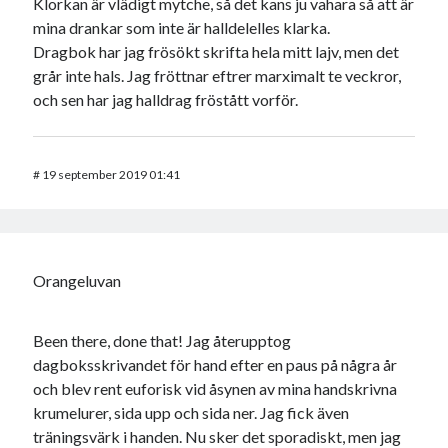
Klorkan är vlädigt mytche, så det kans ju vahara så att är
mina drankar som inte är halldelelles klarka.
Dragbok har jag frösökt skrifta hela mitt lajv, men det
grår inte hals. Jag fröttnar eftrer marximalt te veckror,
och sen har jag halldrag fröstått vorför.
#
19 september 2019 01:41
Orangeluvan
Been there, done that! Jag återupptog
dagboksskrivandet för hand efter en paus på några år
och blev rent euforisk vid åsynen av mina handskrivna
krumelurer, sida upp och sida ner. Jag fick även
träningsvärk i handen. Nu sker det sporadiskt, men jag