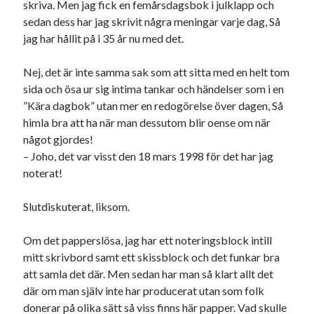
skriva. Men jag fick en femårsdagsbok i julklapp och
sedan dess har jag skrivit några meningar varje dag, Så
jag har hållit på i 35 år nu med det.
Nej, det är inte samma sak som att sitta med en helt tom
sida och ösa ur sig intima tankar och händelser som i en
”Kära dagbok” utan mer en redogörelse över dagen, Så
himla bra att ha när man dessutom blir oense om när
något gjordes!
– Joho, det var visst den 18 mars 1998 för det har jag
noterat!
Slutdiskuterat, liksom.
Om det papperslösa, jag har ett noteringsblock intill
mitt skrivbord samt ett skissblock och det funkar bra
att samla det där. Men sedan har man så klart allt det
där om man själv inte har producerat utan som folk
donerar på olika sätt så viss finns här papper. Vad skulle