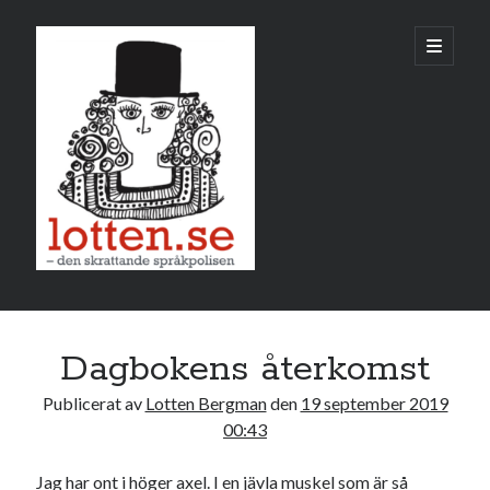
Lotten
öppna
primär
meny
Sidopanel
september 2019
Dagbokens återkomst
M
T
O
T
F
L
S
Publicerat av
Lotten Bergman
den
19 september 2019
1
00:43
2
3
4
5
6
7
8
Jag har ont i höger axel. I en jävla muskel som är så
9
10
11
12
13
14
15