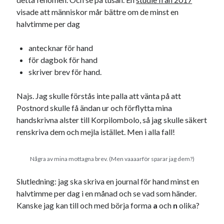
svenska
tåg
visade att människor mår bättre om de minst en
tips
Stockholm
halvtimme per dag
USA
antecknar för hand
för dagbok för hand
Dessa har något gemensamt
skriver brev för hand.
Fantastiskt välformulerad moderecensent
Najs. Jag skulle förstås inte palla att vänta på att
Onödiga citattecken
Postnord skulle få ändan ur och förflytta mina
handskrivna alster till Korpilombolo, så jag skulle säkert
renskriva dem och mejla istället. Men i alla fall!
Dessa har något helt annat gemensamt
En amerikansk språkpolis
Några av mina mottagna brev. (Men vaaaarför sparar jag dem?)
Fula biblioteksböcker
Slutledning: jag ska skriva en journal för hand minst en
halvtimme per dag i en månad och se vad som händer.
Egna länkar
Kanske jag kan till och med börja forma
a
och
n
olika?
Bokstävlar & AI – mitt levebröd. Gå en kurs!