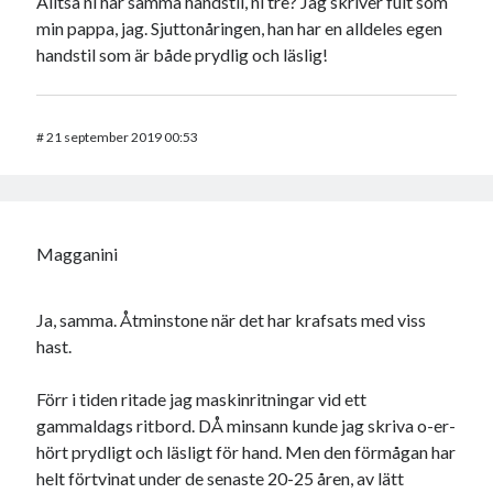
Alltså ni har samma handstil, ni tre? Jag skriver fult som
min pappa, jag. Sjuttonåringen, han har en alldeles egen
handstil som är både prydlig och läslig!
#
21 september 2019 00:53
Magganini
Ja, samma. Åtminstone när det har krafsats med viss
hast.
Förr i tiden ritade jag maskinritningar vid ett
gammaldags ritbord. DÅ minsann kunde jag skriva o-er-
hört prydligt och läsligt för hand. Men den förmågan har
helt förtvinat under de senaste 20-25 åren, av lätt