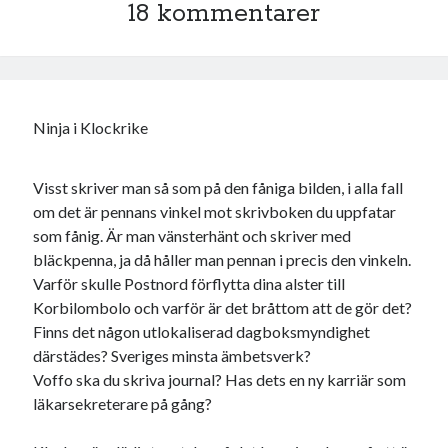
18 kommentarer
Ninja i Klockrike
Swish: 070-8885542
Visst skriver man så som på den fåniga bilden, i alla fall
om det är pennans vinkel mot skrivboken du uppfatar
som fånig. Är man vänsterhänt och skriver med
bläckpenna, ja då håller man pennan i precis den vinkeln.
Varför skulle Postnord förflytta dina alster till
Korbilombolo och varför är det bråttom att de gör det?
Finns det någon utlokaliserad dagboksmyndighet
därstädes? Sveriges minsta ämbetsverk?
Voffo ska du skriva journal? Has dets en ny karriär som
läkarsekreterare på gång?