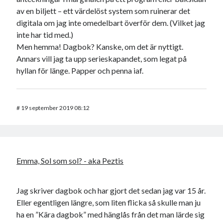
av en biljett – ett värdelöst system som ruinerar det
digitala om jag inte omedelbart överför dem. (Vilket jag
inte har tid med.)
Men hemma! Dagbok? Kanske, om det är nyttigt.
Annars vill jag ta upp serieskapandet, som legat på
hyllan för länge. Papper och penna iaf.
#
19 september 2019 08:12
Emma, Sol som sol? - aka Peztis
Jag skriver dagbok och har gjort det sedan jag var 15 år.
Eller egentligen längre, som liten flicka så skulle man ju
ha en ”Kära dagbok” med hänglås från det man lärde sig