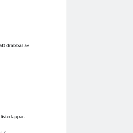
 att drabbas av
listerlappar.
ch ö.