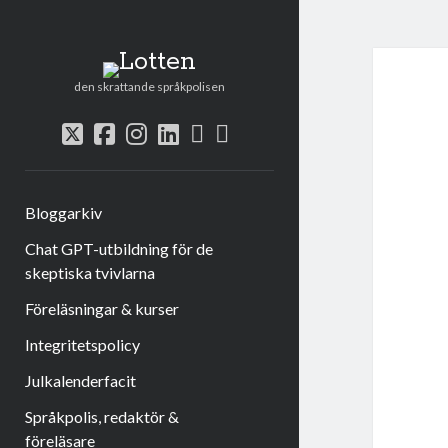
Lotten
den skrattande språkpolisen
rss
e-
twitter
facebook
instagram
linkedin
post
Bloggarkiv
Chat GPT-utbildning för de
skeptiska tvivlarna
Föreläsningar & kurser
Integritetspolicy
Julkalenderfacit
Språkpolis, redaktör &
föreläsare