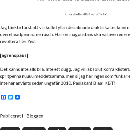
Blaa skulle alltså vara ”blåa”.
Jag tänkte först att vi skulle fylla i de saknade diaktiska tecknen 
overeheadpenna, men äsch. Här om någonstans ska väl även en en
revoltera lite. Yes!
[ågrenspaus]
Det känns inte alls bra. Inte ett dugg. Jag vill absolut korra klist
spritpenna nuuuu meddetsamma, men si jag har ingen som funkar
inte har använts sedan ungefär 2010. Paslakan! Blaa! KBT!
F
T
a
w
c
i
e
t
b
t
Publicerat i
Bloggen
o
e
o
r
k