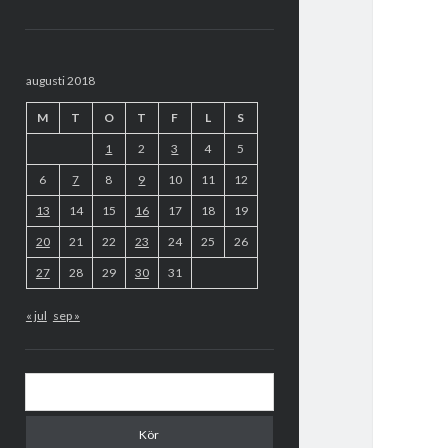
Sidopanel
augusti 2018
M
T
O
T
F
L
S
1
2
3
4
5
6
7
8
9
10
11
12
13
14
15
16
17
18
19
20
21
22
23
24
25
26
27
28
29
30
31
« jul
sep »
Sök