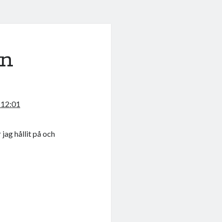
an
 12:01
 jag hållit på och