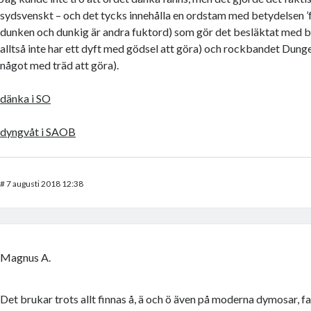
sydsvenskt – och det tycks innehålla en ordstam med betydelsen ’f
dunken och dunkig är andra fuktord) som gör det besläktat med 
alltså inte har ett dyft med gödsel att göra) och rockbandet Dunge
något med träd att göra).
dänka i SO
dyngvåt i SAOB
#
7 augusti 2018 12:38
Magnus A.
Det brukar trots allt finnas å, ä och ö även på moderna dymosar, f