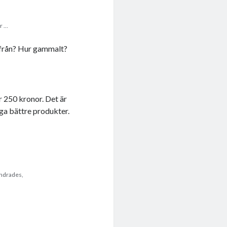
är …
rifrån? Hur gammalt?
r 250 kronor. Det är
nga bättre produkter.
undrades,