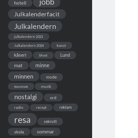
jobb
hotell
Julkalenderfacit
Julkalendern
julkalendern 2021
Julkalendern 2024
konst
kåseri
Lund
lifvet
minne
mat
minnen
mode
musik
museum
nostalgi
ord
reklam
radio
recept
resa
sekrutt
sommar
skola