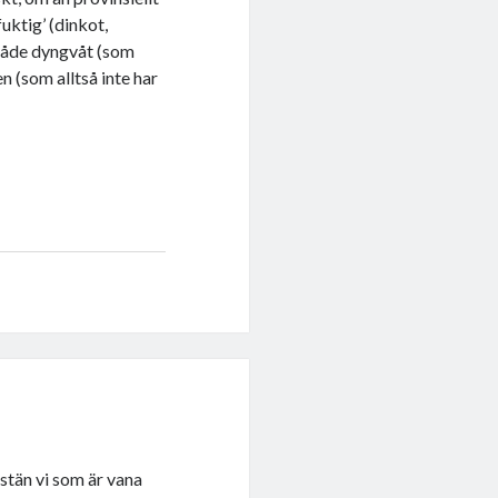
uktig’ (dinkot,
både dyngvåt (som
n (som alltså inte har
astän vi som är vana