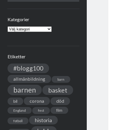
Kategorier
Kategorier
Etiketter
#blogg100
allmänbildning
barn
barnen
basket
corona
död
bil
film
England
fest
historia
fotboll