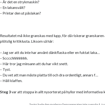
– Är det en strykmaskin?
– En lakansvält?
– Printar den ut påslakan?
Resultatet må ikke granskas med lupp, för då riskerar granskaren
plötslig kritiklusta. Liksom så här:
– Jag ser att du inte har använt dänkflaska eller en fuktat laka…
– Scccchhhhhhhh.
– Här tror jag minsann att du har vikt snett.
– Tyst.
– Du vet att man måste platta till och dra ordentligt, annars f…
– Håll klaffen.
Steg 3
var att stoppa in allt nysorterat på hyllor med informativa k
Tyvärr hade den moderna Dymoapparaten inte svenska å, ä o