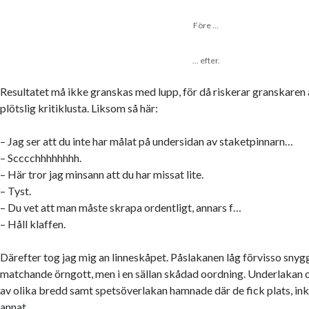
Före …
… efter.
Resultatet må ikke granskas med lupp, för då riskerar granskaren
plötslig kritiklusta. Liksom så här:
– Jag ser att du inte har målat på undersidan av staketpinnarn…
– Scccchhhhhhhh.
– Här tror jag minsann att du har missat lite.
– Tyst.
– Du vet att man måste skrapa ordentligt, annars f…
– Håll klaffen.
Därefter tog jag mig an linneskåpet. Påslakanen låg förvisso snyggt
matchande örngott, men i en sällan skådad oordning. Underlakan
av olika bredd samt spetsöverlakan hamnade där de fick plats, ink
annat