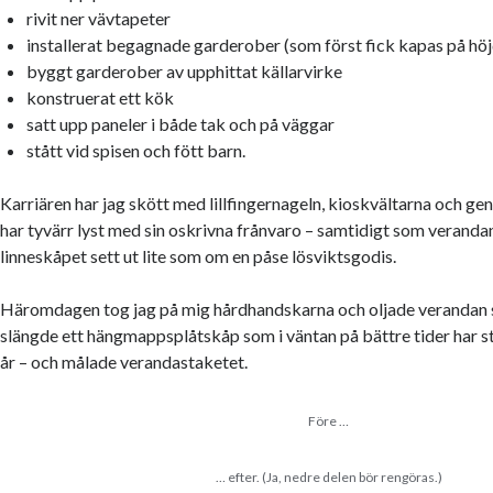
rivit ner vävtapeter
installerat begagnade garderober (som först fick kapas på hö
byggt garderober av upphittat källarvirke
konstruerat ett kök
satt upp paneler i både tak och på väggar
stått vid spisen och fött barn.
Karriären har jag skött med lillfingernageln, kioskvältarna och g
har tyvärr lyst med sin oskrivna frånvaro – samtidigt som verandan 
linneskåpet sett ut lite som om en påse lösviktsgodis.
Häromdagen tog jag på mig hårdhandskarna och oljade verandan st
slängde ett hängmappsplåtskåp som i väntan på bättre tider har st
år – och målade verandastaketet.
Före …
… efter. (Ja, nedre delen bör rengöras.)