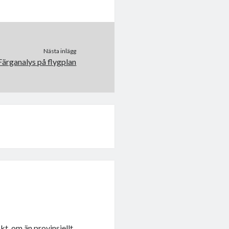
Nästa inlägg
Färganalys på flygplan
kt, om än provinsiellt