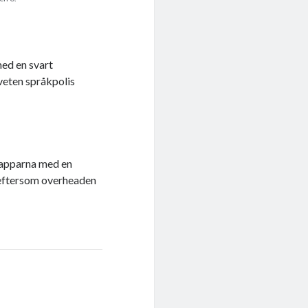
med en svart
veten språkpolis
erlapparna med en
 eftersom overheaden