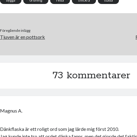
bygga
ordning
reda
snickra
städa
Föregående inlägg
Tjuven är en pottsork
73 kommentarer
Magnus A.
Dänkflaska är ett roligt ord som jag lärde mig först 2010.
Jag kunde inte tro att ordet dänka fanns, men det gjorde det faktis