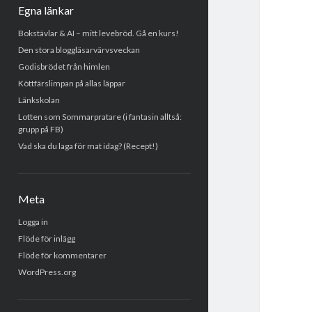
Egna länkar
Bokstävlar & AI – mitt levebröd. Gå en kurs!
Den stora bloggläsarvärvsveckan
Godisbrödet från himlen
Köttfärslimpan på allas läppar
Länkskolan
Lotten som Sommarpratare (i fantasin alltså:
grupp på FB)
Vad ska du laga för mat idag? (Recept!)
Meta
Logga in
Flöde för inlägg
Flöde för kommentarer
WordPress.org