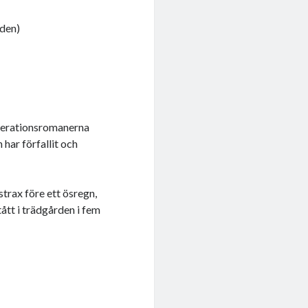
jden)
enerationsromanerna
har förfallit och
rax före ett ösregn,
ått i trädgården i fem