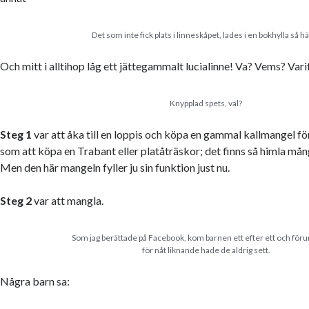
Det som inte fick plats i linneskåpet, lades i en bokhylla så h
Och mitt i alltihop låg ett jättegammalt lucialinne! Va? Vems? Va
Knypplad spets, väl?
Steg 1
var att åka till en loppis och köpa en gammal kallmangel fö
som att köpa en Trabant eller platåträskor; det finns så himla må
Men den här mangeln fyller ju sin funktion just nu.
Steg 2
var att mangla.
Som jag berättade på Facebook, kom barnen ett efter ett och för
för nåt liknande hade de aldrig sett.
Några barn sa: