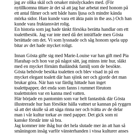
jag av olika skäl och orsaker misslyckades med. (För
nytillkomna tittare är det så att jag har arbetat med honom på
ett antal filmer och sett både hans ljusa och mindre kända
mörka sidor. Han kunde vara ett äkta pain in the ass.) Och han
kunde vara fruktansvärt rolig.
En historia som jag hade tänkt försöka berätta handlar om ett
toalettbesök. Jag var inte med då det inträffade men Gösta
berättade om det. Vi som lyssnade och såg honom spela upp
bitar av det hade mycket roligt.
Innan Gösta gifte sig med Marie-Louise var han gift med Pia
Harahap och hon var på något sätt, jag minns inte hur, släkt
med en mycket förnäm thailändsk familj som de besökte.
Gösta behövde besöka toaletten och blev visad in på en
mycket elegant toalett där han sjönk ner och gjorde det man
brukar göra. När han var färdig hittade han inget
toalettpapper, det enda som fanns i rummet förutom
toalettstolen var en kanna med vatten.
Här började en pantomim som var helt fantastisk där Gösta
illustrerade hur han försökte hälla vattnet ur kannan på ryggen
så att det skulle så att säga rinna ner och tvätta av de delar
man i vår kultur torkar av med papper. Det gick som ni
kanske förstår inte så bra.
Jag kommer inte ihåg hur det hela slutade mer än att han så
småningom insåg varför vänsterhanden i vissa kulturer anses