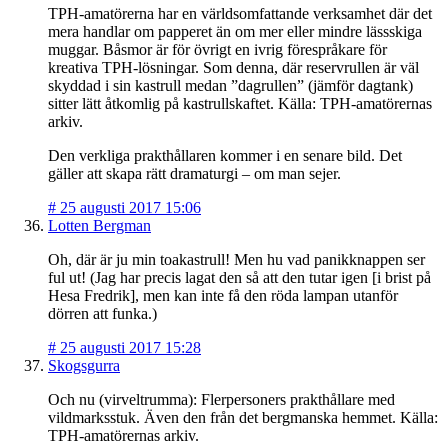
TPH-amatörerna har en världsomfattande verksamhet där det
mera handlar om papperet än om mer eller mindre lässskiga
muggar. Båsmor är för övrigt en ivrig förespråkare för
kreativa TPH-lösningar. Som denna, där reservrullen är väl
skyddad i sin kastrull medan ”dagrullen” (jämför dagtank)
sitter lätt åtkomlig på kastrullskaftet. Källa: TPH-amatörernas
arkiv.
Den verkliga prakthållaren kommer i en senare bild. Det
gäller att skapa rätt dramaturgi – om man sejer.
#
25 augusti 2017 15:06
Lotten Bergman
Oh, där är ju min toakastrull! Men hu vad panikknappen ser
ful ut! (Jag har precis lagat den så att den tutar igen [i brist på
Hesa Fredrik], men kan inte få den röda lampan utanför
dörren att funka.)
#
25 augusti 2017 15:28
Skogsgurra
Och nu (virveltrumma): Flerpersoners prakthållare med
vildmarksstuk. Även den från det bergmanska hemmet. Källa:
TPH-amatörernas arkiv.