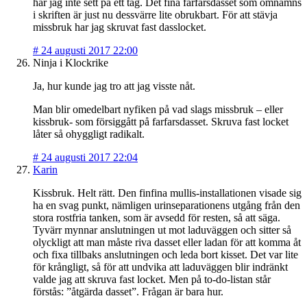
har jag inte sett på ett tag. Det fina farfarsdasset som omnämns
i skriften är just nu dessvärre lite obrukbart. För att stävja
missbruk har jag skruvat fast dasslocket.
#
24 augusti 2017 22:00
Ninja i Klockrike
Ja, hur kunde jag tro att jag visste nåt.
Man blir omedelbart nyfiken på vad slags missbruk – eller
kissbruk- som försiggått på farfarsdasset. Skruva fast locket
låter så ohyggligt radikalt.
#
24 augusti 2017 22:04
Karin
Kissbruk. Helt rätt. Den finfina mullis-installationen visade sig
ha en svag punkt, nämligen urinseparationens utgång från den
stora rostfria tanken, som är avsedd för resten, så att säga.
Tyvärr mynnar anslutningen ut mot laduväggen och sitter så
olyckligt att man måste riva dasset eller ladan för att komma åt
och fixa tillbaks anslutningen och leda bort kisset. Det var lite
för krångligt, så för att undvika att laduväggen blir indränkt
valde jag att skruva fast locket. Men på to-do-listan står
förstås: ”åtgärda dasset”. Frågan är bara hur.