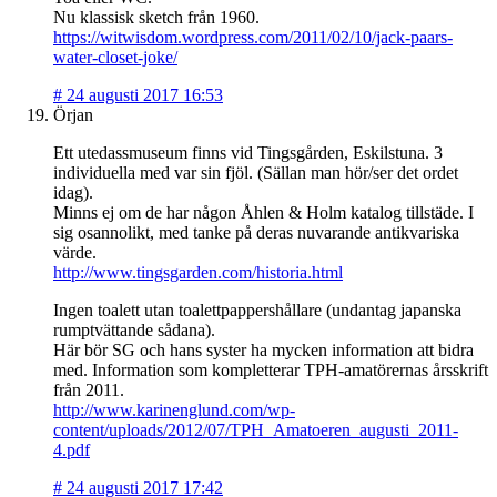
Nu klassisk sketch från 1960.
https://witwisdom.wordpress.com/2011/02/10/jack-paars-
water-closet-joke/
#
24 augusti 2017 16:53
Örjan
Ett utedassmuseum finns vid Tingsgården, Eskilstuna. 3
individuella med var sin fjöl. (Sällan man hör/ser det ordet
idag).
Minns ej om de har någon Åhlen & Holm katalog tillstäde. I
sig osannolikt, med tanke på deras nuvarande antikvariska
värde.
http://www.tingsgarden.com/historia.html
Ingen toalett utan toalettpappershållare (undantag japanska
rumptvättande sådana).
Här bör SG och hans syster ha mycken information att bidra
med. Information som kompletterar TPH-amatörernas årsskrift
från 2011.
http://www.karinenglund.com/wp-
content/uploads/2012/07/TPH_Amatoeren_augusti_2011-
4.pdf
#
24 augusti 2017 17:42