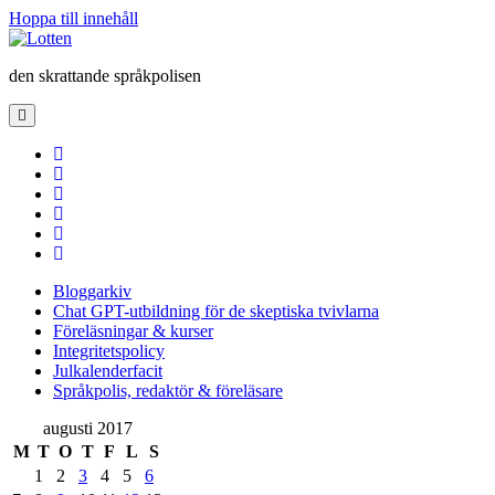
Hoppa till innehåll
Lotten
den skrattande språkpolisen
öppna
primär
meny
twitter
facebook
instagram
linkedin
rss
e-
post
Bloggarkiv
Chat GPT-utbildning för de skeptiska tvivlarna
Föreläsningar & kurser
Integritetspolicy
Julkalenderfacit
Språkpolis, redaktör & föreläsare
Sidopanel
augusti 2017
M
T
O
T
F
L
S
1
2
3
4
5
6