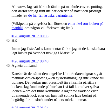
Åh wow. Jag satt här och tänkte på manhole-cover-spotting,
och därför for jag runt lite här och där på nätet och plötsligt
hittade jag
de här fantastiska varianterna
.
(Wikipedia på engelska har förresten
en artikel om locken på
manhål
, om någon vill förkovra sig lite.)
#
26 augusti 2017 00:05
HK
Innan jag läste AuLs kommentar tänkte jag att de kanske bara
lagt locket på över det ruskiga i Marseille.
#
26 augusti 2017 00:40
Agneta uti Lund
Kanske är det så att den engelske labourledaren ägnar sig åt
manhole-cover-spotting – en sysselsättning jag inte kände till
tidigare. Det verkar mer plausibelt än att samla på själva
locken. Jag funderade på hur han i så fall kom över själva
locken – om det finns kommunala lager för skadade eller
utrangerade lock eller om han helt sonika lade beslag på
begärliga brunnslock under nätters mörka timmar.
#
26 augusti 2017 01:24