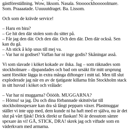
gästföreställning. Wow, liksom. Nasala. Stoooockhooooolmare.
Som. Praaaatade. Uuuuutdraget. Ba. Lissom.
Och som de krävde service!
– Haru en bira?
– Ge hit den där stolen som du sitter på.
– Får jag den där. Och den där. Och den där. Den där också. Sen
kan du gå.
– Ah stick å köp snus till mej va.
– Var har ni godiset? Vaffan har ni inge godis? Skåningar asså.
Vi som slavade i köket kokade av ilska. Jag – som räknades som
stockholmare – djupandades och bad om ursäkt för mitt ursprung
samt försökte lägga in extra många diftonger i mitt tal. Men till slut
exploderade jag när en av de tjatigaste killarna från Stockholm stack
in sitt huvud i köket och vrålade:
– Var har ni muggarna? Ööööh. MUGGARNA?
– Hörnu! sa jag. Du och dina förbannade skitstövlar till
stockholmsspexare kan dra så långt pepparn växer. Plastmuggar
ställer vi inte upp med, dem kunde ni ha haft med er själva, nu är det
slut på vårt fjäsk! Drick direkt ur flaskan! Ni är dessutom sämre
spexare än vi! GÅ, STICK, DRA! skrek jag och viftade som en
väderkvarn med armarna.