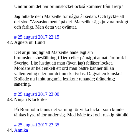
Undrar om det här brunnslocket också kommer från Tierp?
Jag hittade det i Marseille för några år sedan. Och tyckte att
det stod ”Assasinement” på det. Marseiile sägs ju vara ruskigt
och farligt. Men detta var oväntat.
#
25 augusti 2017 22:15
Agneta uti Lund
Det är ju möjligt att Marseille hade lagt sin
brunnslocksbeställning i Tierp eller på något annat järnbruk i
Sverige. Lite lustigt att man (även jag) felläser locket.
Mördare är helt enkelt ett ord man bättre känner till än
vattenrening eller hur det nu ska tydas. Dagvatten kanske!
Kollade nu i mitt urgamla lexikon: renande; dränering;
sanering.
#
25 augusti 2017 23:00
Ninja i Klockrike
På Bornholm fanns det varning för vilka luckor som kunde
tänkas hysa råttor under sig. Med både text och ruskig råttbild.
#
25 augusti 2017 23:35
Annika