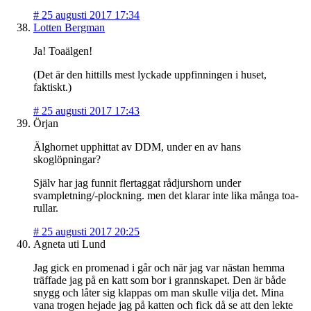
#
25 augusti 2017 17:34
Lotten Bergman
Ja! Toaälgen!
(Det är den hittills mest lyckade uppfinningen i huset,
faktiskt.)
#
25 augusti 2017 17:43
Örjan
Älghornet upphittat av DDM, under en av hans
skoglöpningar?
Själv har jag funnit flertaggat rådjurshorn under
svampletning/-plockning. men det klarar inte lika många toa-
rullar.
#
25 augusti 2017 20:25
Agneta uti Lund
Jag gick en promenad i går och när jag var nästan hemma
träffade jag på en katt som bor i grannskapet. Den är både
snygg och låter sig klappas om man skulle vilja det. Mina
vana trogen hejade jag på katten och fick då se att den lekte