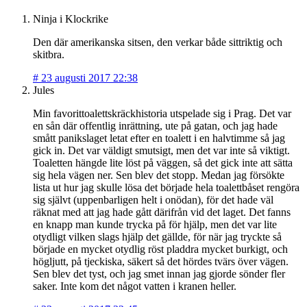
Ninja i Klockrike
Den där amerikanska sitsen, den verkar både sittriktig och
skitbra.
#
23 augusti 2017 22:38
Jules
Min favorittoalettskräckhistoria utspelade sig i Prag. Det var
en sån där offentlig inrättning, ute på gatan, och jag hade
smått panikslaget letat efter en toalett i en halvtimme så jag
gick in. Det var väldigt smutsigt, men det var inte så viktigt.
Toaletten hängde lite löst på väggen, så det gick inte att sätta
sig hela vägen ner. Sen blev det stopp. Medan jag försökte
lista ut hur jag skulle lösa det började hela toalettbåset rengöra
sig självt (uppenbarligen helt i onödan), för det hade väl
räknat med att jag hade gått därifrån vid det laget. Det fanns
en knapp man kunde trycka på för hjälp, men det var lite
otydligt vilken slags hjälp det gällde, för när jag tryckte så
började en mycket otydlig röst pladdra mycket burkigt, och
högljutt, på tjeckiska, säkert så det hördes tvärs över vägen.
Sen blev det tyst, och jag smet innan jag gjorde sönder fler
saker. Inte kom det något vatten i kranen heller.