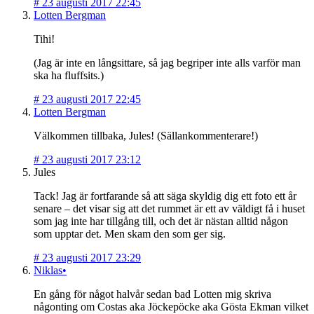
#
23 augusti 2017 22:45
Lotten Bergman
Tihi!
(Jag är inte en långsittare, så jag begriper inte alls varför man
ska ha fluffsits.)
#
23 augusti 2017 22:45
Lotten Bergman
Välkommen tillbaka, Jules! (Sällankommenterare!)
#
23 augusti 2017 23:12
Jules
Tack! Jag är fortfarande så att säga skyldig dig ett foto ett år
senare – det visar sig att det rummet är ett av väldigt få i huset
som jag inte har tillgång till, och det är nästan alltid någon
som upptar det. Men skam den som ger sig.
#
23 augusti 2017 23:29
Niklas•
En gång för något halvår sedan bad Lotten mig skriva
någonting om Costas aka Jöckepöcke aka Gösta Ekman vilket