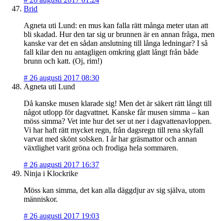
Brid
Agneta uti Lund: en mus kan falla rätt många meter utan att
bli skadad. Hur den tar sig ur brunnen är en annan fråga, men
kanske var det en sådan anslutning till långa ledningar? I så
fall kilar den nu antagligen omkring glatt långt från både
brunn och katt. (Oj, rim!)
#
26 augusti 2017 08:30
Agneta uti Lund
Då kanske musen klarade sig! Men det är säkert rätt långt till
något utlopp för dagvattnet. Kanske får musen simma – kan
möss simma? Vet inte hur det ser ut ner i dagvattenavloppen.
Vi har haft rätt mycket regn, från dagsregn till rena skyfall
varvat med skönt solsken. I år har gräsmattor och annan
växtlighet varit gröna och frodiga hela sommaren.
#
26 augusti 2017 16:37
Ninja i Klockrike
Möss kan simma, det kan alla däggdjur av sig själva, utom
människor.
#
26 augusti 2017 19:03