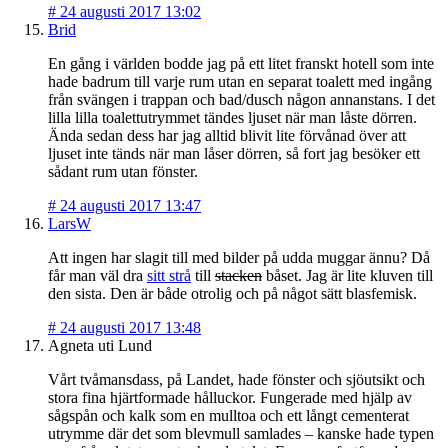
#
24 augusti 2017 13:02
Brid
En gång i världen bodde jag på ett litet franskt hotell som inte
hade badrum till varje rum utan en separat toalett med ingång
från svängen i trappan och bad/dusch någon annanstans. I det
lilla lilla toalettutrymmet tändes ljuset när man låste dörren.
Ända sedan dess har jag alltid blivit lite förvånad över att
ljuset inte tänds när man låser dörren, så fort jag besöker ett
sådant rum utan fönster.
#
24 augusti 2017 13:47
LarsW
Att ingen har slagit till med bilder på udda muggar ännu? Då
får man väl dra
sitt strå
till
stacken
båset. Jag är lite kluven till
den sista. Den är både otrolig och på något sätt blasfemisk.
#
24 augusti 2017 13:48
Agneta uti Lund
Vårt tvåmansdass, på Landet, hade fönster och sjöutsikt och
stora fina hjärtformade hålluckor. Fungerade med hjälp av
sågspån och kalk som en mulltoa och ett långt cementerat
utrymme där det som blevmull samlades – kanske hade typen