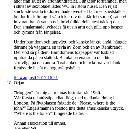
anor från slutet av artonhundratalet. Fungerar fortfarande, men
i slutet av sextiotalet lades WC in i stora huset. Den rejält
snickrade svarta trädörren hade överst ett fält med snedställda
brädor för luftning. I våra lekar (av den där fria sorten) satte vi
in varandra på vatten och bröd (alltid delikatesknäcke) där.
Den smalarmade lyckades få ut sin arm och pilla upp haspen
och rymma från fängelset.
Under barndom och uppväxt, och kanske längre ändå, hängde
därinne på väggarna en tavla av Zorn och en av Rembrandt.
Det stod så på dem. Barndomens toapapper var lösblad
uppträdda på en ståltråd. Blanka på ena sidan och lite
skrovliga på den andra. Toabänken och luckorna var blankt
fernissade lite åt mahognyfärgshållet.
#
24 augusti 2017 16:51
Örjan
”Muggen” får mig att minnas historia från 1966.
Vår första utlandsstipendiat, flög, med mellanlandning i
London. På flygplatsen frågade de ”Please, where is the
john?” Engelsmännen förstod inte detta amerikanska uttryck.
”Where is the toilet?” fungerade bättre.
Annan association till ämnet.
Toa eller WC.