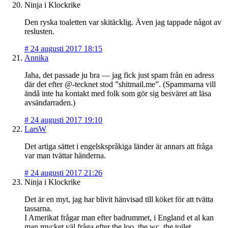
Ninja i Klockrike
Den ryska toaletten var skitäcklig. Även jag tappade något av
reslusten.
#
24 augusti 2017 18:15
Annika
Jaha, det passade ju bra — jag fick just spam från en adress
där det efter @-tecknet stod ”shitmail.me”. (Spammarna vill
ändå inte ha kontakt med folk som gör sig besväret att läsa
avsändarraden.)
#
24 augusti 2017 19:10
LarsW
Det artiga sättet i engelskspråkiga länder är annars att fråga
var man tvättar händerna.
#
24 augusti 2017 21:26
Ninja i Klockrike
Det är en myt, jag har blivit hänvisad till köket för att tvätta
tassarna.
I Amerikat frågar man efter badrummet, i England et al kan
man mycket väl fråga efter the loo, the wc, the toilet.