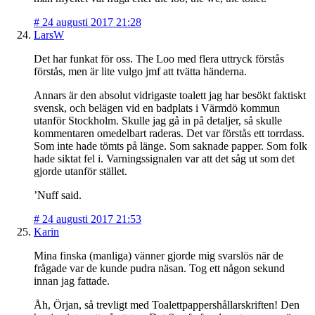
#
24 augusti 2017 21:28
LarsW
Det har funkat för oss. The Loo med flera uttryck förstås
förstås, men är lite vulgo jmf att tvätta händerna.
Annars är den absolut vidrigaste toalett jag har besökt faktiskt
svensk, och belägen vid en badplats i Värmdö kommun
utanför Stockholm. Skulle jag gå in på detaljer, så skulle
kommentaren omedelbart raderas. Det var förstås ett torrdass.
Som inte hade tömts på länge. Som saknade papper. Som folk
hade siktat fel i. Varningssignalen var att det såg ut som det
gjorde utanför stället.
’Nuff said.
#
24 augusti 2017 21:53
Karin
Mina finska (manliga) vänner gjorde mig svarslös när de
frågade var de kunde pudra näsan. Tog ett någon sekund
innan jag fattade.
Åh, Örjan, så trevligt med Toalettpappershållarskriften! Den