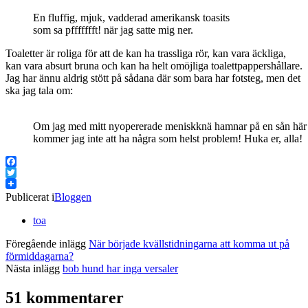
En fluffig, mjuk, vadderad amerikansk toasits
som sa pffffffft! när jag satte mig ner.
Toaletter är roliga för att de kan ha trassliga rör, kan vara äckliga,
kan vara absurt bruna och kan ha helt omöjliga toalettpappershållare.
Jag har ännu aldrig stött på sådana där som bara har fotsteg, men det
ska jag tala om:
Om jag med mitt nyopererade meniskknä hamnar på en sån här 
kommer jag inte att ha några som helst problem! Huka er, alla!
Facebook
Twitter
Publicerat i
Bloggen
toa
Föregående inlägg
När började kvällstidningarna att komma ut på
förmiddagarna?
Nästa inlägg
bob hund har inga versaler
51 kommentarer