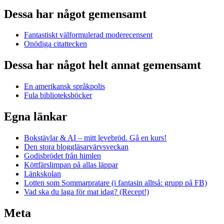
Dessa har något gemensamt
Fantastiskt välformulerad moderecensent
Onödiga citattecken
Dessa har något helt annat gemensamt
En amerikansk språkpolis
Fula biblioteksböcker
Egna länkar
Bokstävlar & AI – mitt levebröd. Gå en kurs!
Den stora bloggläsarvärvsveckan
Godisbrödet från himlen
Köttfärslimpan på allas läppar
Länkskolan
Lotten som Sommarpratare (i fantasin alltså: grupp på FB)
Vad ska du laga för mat idag? (Recept!)
Meta