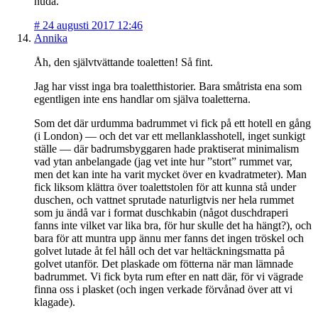
nudå.
#
24 augusti 2017 12:46
Annika
Åh, den självtvättande toaletten! Så fint.
Jag har visst inga bra toaletthistorier. Bara småtrista ena som
egentligen inte ens handlar om själva toaletterna.
Som det där urdumma badrummet vi fick på ett hotell en gång
(i London) — och det var ett mellanklasshotell, inget sunkigt
ställe — där badrumsbyggaren hade praktiserat minimalism
vad ytan anbelangade (jag vet inte hur ”stort” rummet var,
men det kan inte ha varit mycket över en kvadratmeter). Man
fick liksom klättra över toalettstolen för att kunna stå under
duschen, och vattnet sprutade naturligtvis ner hela rummet
som ju ändå var i format duschkabin (något duschdraperi
fanns inte vilket var lika bra, för hur skulle det ha hängt?), och
bara för att muntra upp ännu mer fanns det ingen tröskel och
golvet lutade åt fel håll och det var heltäckningsmatta på
golvet utanför. Det plaskade om fötterna när man lämnade
badrummet. Vi fick byta rum efter en natt där, för vi vägrade
finna oss i plasket (och ingen verkade förvånad över att vi
klagade).