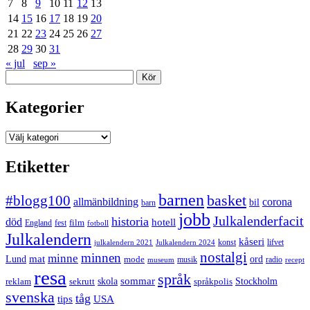
7
8
9
10
11
12
13
14
15
16
17
18
19
20
21
22
23
24
25
26
27
28
29
30
31
« jul
sep »
Sök
Kategorier
Kategorier
Etiketter
barnen
#blogg100
basket
allmänbildning
corona
bil
barn
jobb
Julkalenderfacit
historia
död
hotell
England
fest
film
fotboll
Julkalendern
kåseri
julkalendern 2021
Julkalendern 2024
konst
lifvet
nostalgi
minnen
minne
mat
Lund
mode
ord
musik
radio
museum
recept
resa
språk
sommar
reklam
sekrutt
skola
språkpolis
Stockholm
svenska
tåg
USA
tips