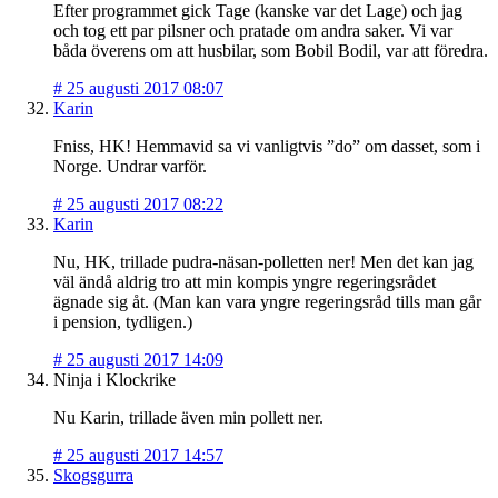
Efter programmet gick Tage (kanske var det Lage) och jag
och tog ett par pilsner och pratade om andra saker. Vi var
båda överens om att husbilar, som Bobil Bodil, var att föredra.
#
25 augusti 2017 08:07
Karin
Fniss, HK! Hemmavid sa vi vanligtvis ”do” om dasset, som i
Norge. Undrar varför.
#
25 augusti 2017 08:22
Karin
Nu, HK, trillade pudra-näsan-polletten ner! Men det kan jag
väl ändå aldrig tro att min kompis yngre regeringsrådet
ägnade sig åt. (Man kan vara yngre regeringsråd tills man går
i pension, tydligen.)
#
25 augusti 2017 14:09
Ninja i Klockrike
Nu Karin, trillade även min pollett ner.
#
25 augusti 2017 14:57
Skogsgurra