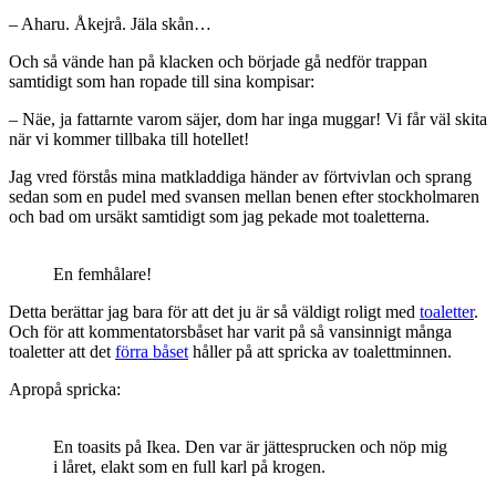
– Aharu. Åkejrå. Jäla skån…
Och så vände han på klacken och började gå nedför trappan
samtidigt som han ropade till sina kompisar:
– Näe, ja fattarnte varom säjer, dom har inga muggar! Vi får väl skita
när vi kommer tillbaka till hotellet!
Jag vred förstås mina matkladdiga händer av förtvivlan och sprang
sedan som en pudel med svansen mellan benen efter stockholmaren
och bad om ursäkt samtidigt som jag pekade mot toaletterna.
En femhålare!
Detta berättar jag bara för att det ju är så väldigt roligt med
toaletter
.
Och för att kommentatorsbåset har varit på så vansinnigt många
toaletter att det
förra båset
håller på att spricka av toalettminnen.
Apropå spricka:
En toasits på Ikea. Den var är jättesprucken och nöp mig
i låret, elakt som en full karl på krogen.