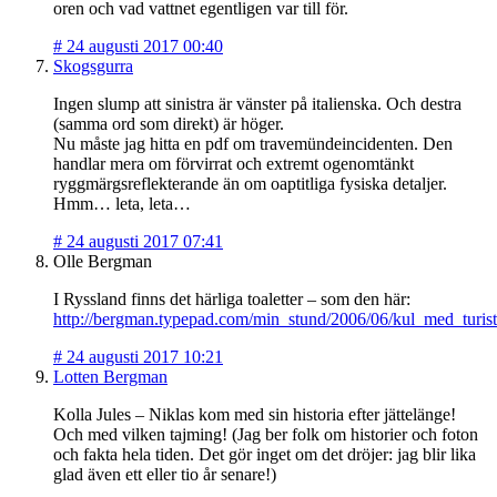
oren och vad vattnet egentligen var till för.
#
24 augusti 2017 00:40
Skogsgurra
Ingen slump att sinistra är vänster på italienska. Och destra
(samma ord som direkt) är höger.
Nu måste jag hitta en pdf om travemündeincidenten. Den
handlar mera om förvirrat och extremt ogenomtänkt
ryggmärgsreflekterande än om oaptitliga fysiska detaljer.
Hmm… leta, leta…
#
24 augusti 2017 07:41
Olle Bergman
I Ryssland finns det härliga toaletter – som den här:
http://bergman.typepad.com/min_stund/2006/06/kul_med_turis
#
24 augusti 2017 10:21
Lotten Bergman
Kolla Jules – Niklas kom med sin historia efter jättelänge!
Och med vilken tajming! (Jag ber folk om historier och foton
och fakta hela tiden. Det gör inget om det dröjer: jag blir lika
glad även ett eller tio år senare!)