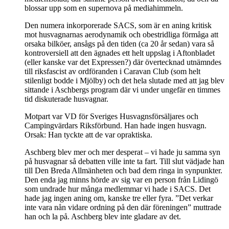
blossar upp som en supernova på mediahimmeln.
Den numera inkorporerade SACS, som är en aning kritisk
mot husvagnarnas aerodynamik och obestridliga förmåga att
orsaka bilköer, ansågs på den tiden (ca 20 år sedan) vara så
kontroversiell att den ägnades ett helt uppslag i Aftonbladet
(eller kanske var det Expressen?) där övertecknad utnämndes
till riksfascist av ordföranden i Caravan Club (som helt
stilenligt bodde i Mjölby) och det hela slutade med att jag blev
sittande i Aschbergs program där vi under ungefär en timmes
tid diskuterade husvagnar.
Motpart var VD för Sveriges Husvagnsförsäljares och
Campingvärdars Riksförbund. Han hade ingen husvagn.
Orsak: Han tyckte att de var opraktiska.
Aschberg blev mer och mer desperat – vi hade ju samma syn
på husvagnar så debatten ville inte ta fart. Till slut vädjade han
till Den Breda Allmänheten och bad dem ringa in synpunkter.
Den enda jag minns hörde av sig var en person från Lidingö
som undrade hur många medlemmar vi hade i SACS. Det
hade jag ingen aning om, kanske tre eller fyra. ”Det verkar
inte vara nån vidare ordning på den där föreningen” muttrade
han och la på. Aschberg blev inte gladare av det.