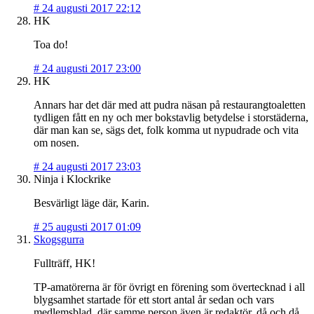
#
24 augusti 2017 22:12
HK
Toa do!
#
24 augusti 2017 23:00
HK
Annars har det där med att pudra näsan på restaurangtoaletten
tydligen fått en ny och mer bokstavlig betydelse i storstäderna,
där man kan se, sägs det, folk komma ut nypudrade och vita
om nosen.
#
24 augusti 2017 23:03
Ninja i Klockrike
Besvärligt läge där, Karin.
#
25 augusti 2017 01:09
Skogsgurra
Fullträff, HK!
TP-amatörerna är för övrigt en förening som övertecknad i all
blygsamhet startade för ett stort antal år sedan och vars
medlemsblad, där samme person även är redaktör, då och då