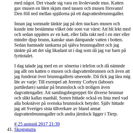
med något. Det visade sig vara en livslevande mus. Katten
gav musen en liten skjuts med tassen och musen försvann!
Den föll ned mellan spjälorna på ett dagvattenbrunnsgaller.
Innan jag somnade tänkte jag på den stackars musen och
kunde inte bestämma vilket öde som var värst: Att bli lekt med
och sedan uppäten av en katt, eller falla rakt ned i en mer eller
mindre djup brunn, kanske utan dämpande vatten i botten.
Sedan hamnade tankarna på själva brunnsgallret och jag
tänkte på att det såg likadant ut i dag som då jag var barn på
fyrtiotalet.
I dag talade jag med en av sönerna i telefon och då nämnde
jag allt om katten o musen och dagvattenbrunnen och även att
jag funderat över brunnsgallrets utseende. Då fick jag lära mig
lite av varje: Till exempel att Jeremy Corbyn (labours
partiledare) samlar på brunnslock och troligen även
dagvattengaller. Att samlingsbegreppet för diverse brunnar
och slikt kallas manhål. Sonen hittade också en lista med vad
alla bokstäver på svenska brunnslock betyder. Själv hittade
jag att Sveriges sista tillverkare av bland annat
dagvattenbrunnsgaller och andra järnlock ligger i Tierp.
#
25 augusti 2017 21:39
Skogsgurra