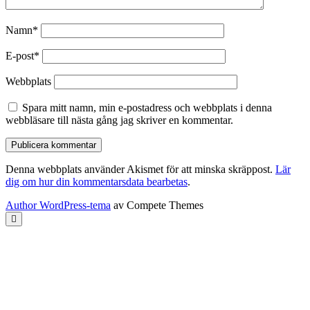
Namn*
E-post*
Webbplats
Spara mitt namn, min e-postadress och webbplats i denna
webbläsare till nästa gång jag skriver en kommentar.
Denna webbplats använder Akismet för att minska skräppost.
Lär
dig om hur din kommentarsdata bearbetas
.
Author WordPress-tema
av Compete Themes
Rulla
till
toppen