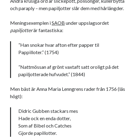
Andra krusiga ord är slickepott, polisonger, kullerbytta
#blogg100
allmänbildning
barn
och paraply – men papiljotter slår dem med hårlängder.
barnen
basket
corona
bil
Meningsexemplen i
SAOB
under uppslagsordet
död
film
papiljotter
är fantastiska:
England
fest
fotboll
jobb
historia
hotell
”Han snokar hvar afton efter papper til
Pappilloter.” (1754)
Julkalendern
Julkalenderfacit
julkalendern 2021
Julkalendern 2024
konst
”Nattmössan af grönt vaxtaft satt oroligt på det
minne
papiljotterade hufvudet.” (1844)
kåseri
mat
Lund
lifvet
minnen
mode
musik
museum
Men bäst är Anna Maria Lenngrens rader från 1756 (läs
nostalgi
högt):
ord
radio
recept
resa
Didric Gubben stackars mes
skola
reklam
sekrutt
Hade ock en enda dotter,
språk
sommar
språkpolis
Som af Bibel och Catches
Gjorde papillotter.
svenska
tåg
tips
Stockholm