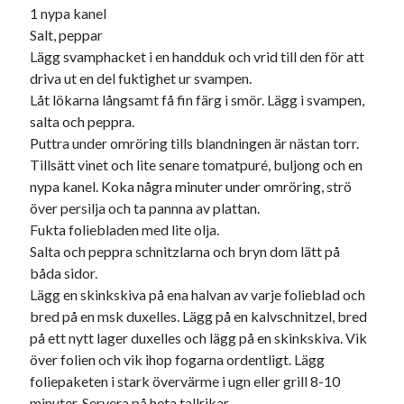
1 nypa kanel
Salt, peppar
Lägg svamphacket i en handduk och vrid till den för att
driva ut en del fuktighet ur svampen.
Låt lökarna långsamt få fin färg i smör. Lägg i svampen,
salta och peppra.
Puttra under omröring tills blandningen är nästan torr.
Tillsätt vinet och lite senare tomatpuré, buljong och en
nypa kanel. Koka några minuter under omröring, strö
över persilja och ta pannna av plattan.
Fukta foliebladen med lite olja.
Salta och peppra schnitzlarna och bryn dom lätt på
båda sidor.
Lägg en skinkskiva på ena halvan av varje folieblad och
bred på en msk duxelles. Lägg på en kalvschnitzel, bred
på ett nytt lager duxelles och lägg på en skinkskiva. Vik
över folien och vik ihop fogarna ordentligt. Lägg
foliepaketen i stark övervärme i ugn eller grill 8-10
minuter. Servera på heta tallrikar.