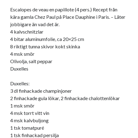
Escalopes de veau en papillote (4 pers.) Recept från
kära gamla Chez Paul på Place Dauphine i Paris. – Låter
jobbigare än vad det är.
4 kalvschnitzlar
4 bitar aluminumfolie, ca 20×25 cm
8 riktigt tunna skivor kokt skinka
4 msk smör
Olivolja, salt peppar
Duxelles
Duxelles:
3 dl finhackade champinjoner
2 finhackade gula lökar, 2 finhackade chalottenlökar
1 msk smör
4 msk torrt vitt vin
4 msk kalvbuljong
1 tsk tomatpuré
1 tsk finhackad persilja