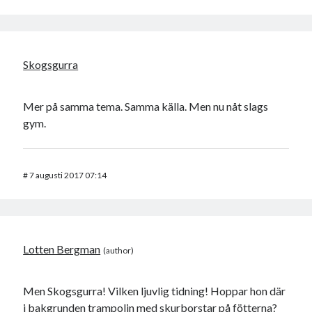
Skogsgurra
Mer på samma tema. Samma källa. Men nu nåt slags
gym.
#
7 augusti 2017 07:14
Lotten Bergman
Men Skogsgurra! Vilken ljuvlig tidning! Hoppar hon där
i bakgrunden trampolin med skurborstar på fötterna?