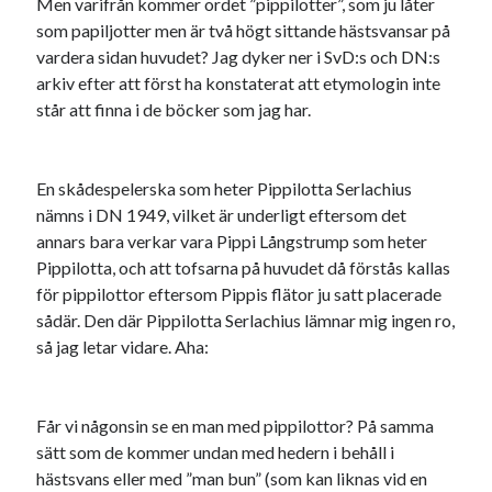
Men varifrån kommer ordet ”pippilotter”, som ju låter
som papiljotter men är två högt sittande hästsvansar på
vardera sidan huvudet? Jag dyker ner i SvD:s och DN:s
arkiv efter att först ha konstaterat att etymologin inte
står att finna i de böcker som jag har.
En skådespelerska som heter Pippilotta Serlachius
nämns i DN 1949, vilket är underligt eftersom det
annars bara verkar vara Pippi Långstrump som heter
Pippilotta, och att tofsarna på huvudet då förstås kallas
för pippilottor eftersom Pippis flätor ju satt placerade
sådär. Den där Pippilotta Serlachius lämnar mig ingen ro,
så jag letar vidare. Aha:
Får vi någonsin se en man med pippilottor? På samma
sätt som de kommer undan med hedern i behåll i
hästsvans eller med ”man bun” (som kan liknas vid en