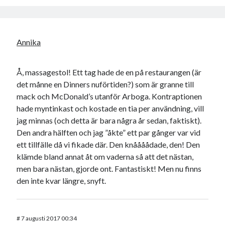
Annika
Å, massagestol! Ett tag hade de en på restaurangen (är
det månne en Dinners nuförtiden?) som är granne till
mack och McDonald’s utanför Arboga. Kontraptionen
hade myntinkast och kostade en tia per användning, vill
jag minnas (och detta är bara några år sedan, faktiskt).
Den andra hälften och jag ”åkte” ett par gånger var vid
ett tillfälle då vi fikade där. Den knåååådade, den! Den
klämde bland annat åt om vaderna så att det nästan,
men bara nästan, gjorde ont. Fantastiskt! Men nu finns
den inte kvar längre, snyft.
#
7 augusti 2017 00:34