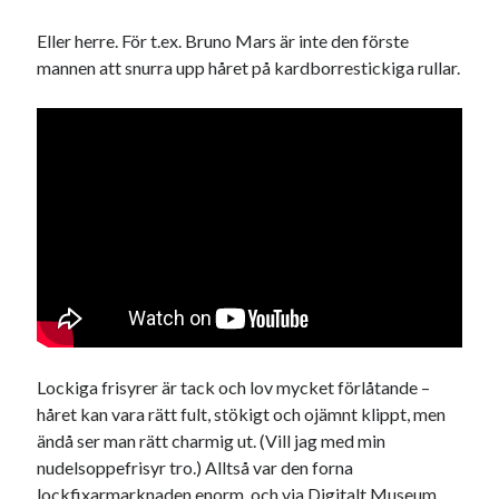
Godisbrödet från himlen
Köttfärslimpan på allas läppar
Eller herre. För t.ex. Bruno Mars är inte den förste
Länkskolan
mannen att snurra upp håret på kardborrestickiga rullar.
Lotten som Sommarpratare (i fantasin alltså: grupp på FB)
Vad ska du laga för mat idag? (Recept!)
Meta
Logga in
Flöde för inlägg
Flöde för kommentarer
WordPress.org
Lockiga frisyrer är tack och lov mycket förlåtande –
håret kan vara rätt fult, stökigt och ojämnt klippt, men
ändå ser man rätt charmig ut. (Vill jag med min
Pejpalla!
nudelsoppefrisyr tro.) Alltså var den forna
lockfixarmarknaden enorm, och via
Digitalt Museum