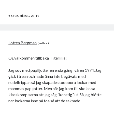
#
6 augusti 2017 23:11
Lotten Bergman
Oj, välkommen tillbaka Tigerlilja!
Jag sov med papiljotter en enda gång: våren 1974. Jag
gick i trean och hade ännu inte begåvats med
nudelfrippan så jag skapade stooooora lockar med
mammas papijotter. Men när jag kom till skolan sa
klasskompisarna att jag såg ”konstig” ut. Så jag blötte
ner lockarna inne på toa så att de raknade.