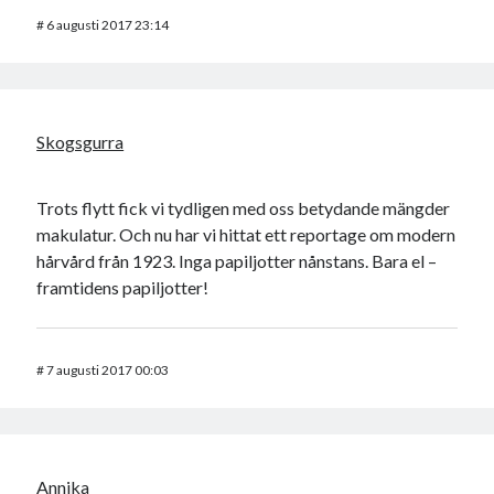
#
6 augusti 2017 23:14
Skogsgurra
Trots flytt fick vi tydligen med oss betydande mängder
makulatur. Och nu har vi hittat ett reportage om modern
hårvård från 1923. Inga papiljotter nånstans. Bara el –
framtidens papiljotter!
#
7 augusti 2017 00:03
Annika