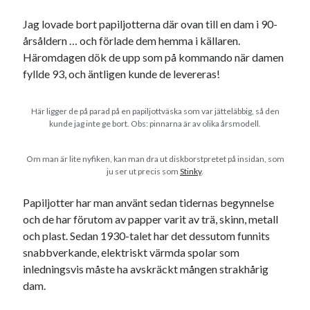
USA
Jag lovade bort papiljotterna där ovan till en dam i 90-
årsåldern … och förlade dem hemma i källaren.
Häromdagen dök de upp som på kommando när damen
fyllde 93, och äntligen kunde de levereras!
Dessa har något gemensamt
Fantastiskt välformulerad moderecensent
Här ligger de på parad på en papiljottväska som var jätteläbbig, så den
Onödiga citattecken
kunde jag inte ge bort. Obs: pinnarna är av olika årsmodell.
Om man är lite nyfiken, kan man dra ut diskborstpretet på insidan, som
Dessa har något helt annat gemensamt
ju ser ut precis som
Stinky
.
En amerikansk språkpolis
Papiljotter har man använt sedan tidernas begynnelse
Fula biblioteksböcker
och de har förutom av papper varit av trä, skinn, metall
och plast. Sedan 1930-talet har det dessutom funnits
snabbverkande, elektriskt värmda spolar som
Egna länkar
inledningsvis måste ha avskräckt mången strakhårig
Bokstävlar & AI – mitt levebröd. Gå en kurs!
dam.
Den stora bloggläsarvärvsveckan