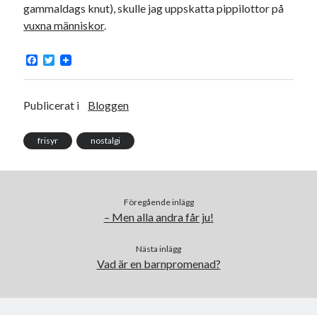
gammaldags knut), skulle jag uppskatta pippilottor på
vuxna människor
.
F
T
a
w
c
i
e
t
b
t
Publicerat i
Bloggen
o
e
o
r
k
frisyr
nostalgi
Föregående inlägg
– Men alla andra får ju!
Nästa inlägg
Vad är en barnpromenad?