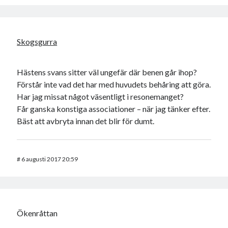
Skogsgurra
Hästens svans sitter väl ungefär där benen går ihop?
Förstår inte vad det har med huvudets behåring att göra.
Har jag missat något väsentligt i resonemanget?
Får ganska konstiga associationer – när jag tänker efter.
Bäst att avbryta innan det blir för dumt.
#
6 augusti 2017 20:59
Ökenråttan