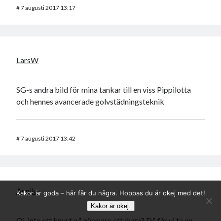
#
7 augusti 2017 13:17
LarsW
SG-s andra bild för mina tankar till en viss Pippilotta
och hennes avancerade golvstädningsteknik
#
7 augusti 2017 13:42
Annika
Kakor är goda – här får du några. Hoppas du är okej med det!
Kakor är okej.
Oj, inte ett knyst på närmare ett dygn? Då får vi ta en