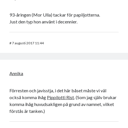
93-åringen (Mor Ulla) tackar för papiljotterna.
Just den typ hon använt i decennier.
#
7 augusti 2017 11:44
Annika
Förresten och javisstja, i det här båset måste vi väl
också komma ihåg
Pippilotti Rist
. (Som jag själv brukar
komma ihåg huvudsakligen på grund av namnet, vilket
förstås är tanken.)