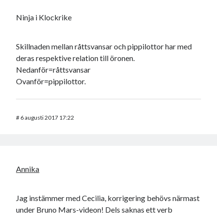
Ninja i Klockrike
Skillnaden mellan råttsvansar och pippilottor har med
deras respektive relation till öronen.
Nedanför=råttsvansar
Ovanför=pippilottor.
#
6 augusti 2017 17:22
Annika
Jag instämmer med Cecilia, korrigering behövs närmast
under Bruno Mars-videon! Dels saknas ett verb