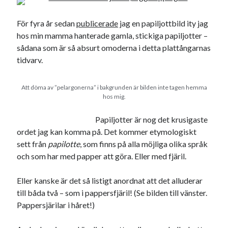
21
22
23
24
25
26
27
För fyra år sedan
publicerade
jag en papiljottbild ity jag
28
29
30
31
hos min mamma hanterade gamla, stickiga papiljotter –
sådana som är så absurt omoderna i detta plattångarnas
« jul
sep »
tidvarv.
Sök
Att döma av ”pelargonerna” i bakgrunden är bilden inte tagen hemma
hos mig.
Papiljotter är nog det krusigaste
ordet jag kan komma på. Det kommer etymologiskt
sett från
papilotte
, som finns på alla möjliga olika språk
Kategorier
och som har med papper att göra. Eller med fjäril.
Kategorier
Eller kanske är det så listigt anordnat att det alluderar
till båda två – som i pappersfjäril! (Se bilden till vänster.
Pappersjärilar i håret!)
Etiketter