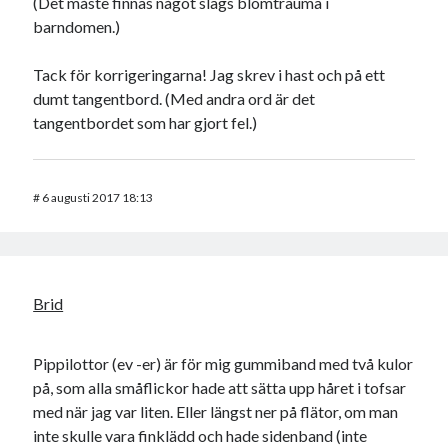
(Det måste finnas något slags blomtrauma i
barndomen.)
Tack för korrigeringarna! Jag skrev i hast och på ett
dumt tangentbord. (Med andra ord är det
tangentbordet som har gjort fel.)
#
6 augusti 2017 18:13
Brid
Pippilottor (ev -er) är för mig gummiband med två kulor
på, som alla småflickor hade att sätta upp håret i tofsar
med när jag var liten. Eller längst ner på flätor, om man
inte skulle vara finklädd och hade sidenband (inte