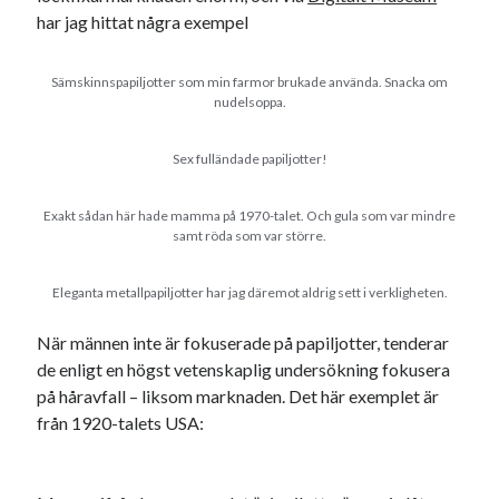
har jag hittat några exempel
Sämskinnspapiljotter som min farmor brukade använda. Snacka om
nudelsoppa.
Swish: 070-8885542
Sex fulländade papiljotter!
Exakt sådan här hade mamma på 1970-talet. Och gula som var mindre
samt röda som var större.
Eleganta metallpapiljotter har jag däremot aldrig sett i verkligheten.
När männen inte är fokuserade på papiljotter, tenderar
de enligt en högst vetenskaplig undersökning fokusera
på håravfall – liksom marknaden. Det här exemplet är
från 1920-talets USA: