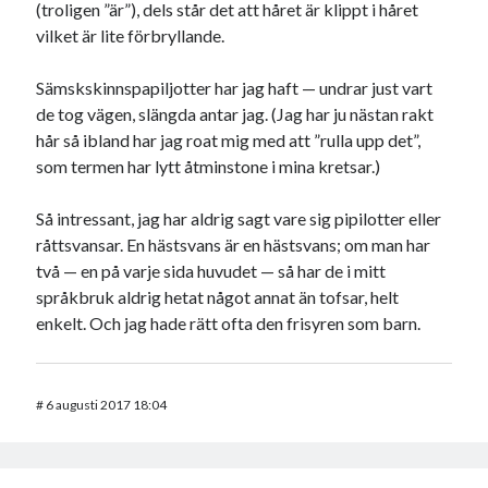
(troligen ”är”), dels står det att håret är klippt i håret
vilket är lite förbryllande.
Sämskskinnspapiljotter har jag haft — undrar just vart
de tog vägen, slängda antar jag. (Jag har ju nästan rakt
hår så ibland har jag roat mig med att ”rulla upp det”,
som termen har lytt åtminstone i mina kretsar.)
Så intressant, jag har aldrig sagt vare sig pipilotter eller
råttsvansar. En hästsvans är en hästsvans; om man har
två — en på varje sida huvudet — så har de i mitt
språkbruk aldrig hetat något annat än tofsar, helt
enkelt. Och jag hade rätt ofta den frisyren som barn.
#
6 augusti 2017 18:04