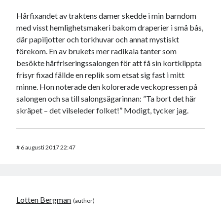
Hårfixandet av traktens damer skedde i min barndom
med visst hemlighetsmakeri bakom draperier i små bås,
där papiljotter och torkhuvar och annat mystiskt
förekom. En av brukets mer radikala tanter som
besökte hårfriseringssalongen för att få sin kortklippta
frisyr fixad fällde en replik som etsat sig fast i mitt
minne. Hon noterade den kolorerade veckopressen på
salongen och sa till salongsägarinnan: ”Ta bort det här
skräpet – det vilseleder folket!” Modigt, tycker jag.
#
6 augusti 2017 22:47
Lotten Bergman