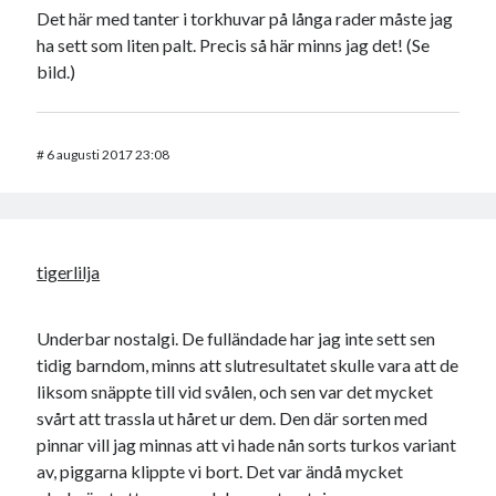
Det här med tanter i torkhuvar på långa rader måste jag
ha sett som liten palt. Precis så här minns jag det! (Se
bild.)
#
6 augusti 2017 23:08
tigerlilja
Underbar nostalgi. De fulländade har jag inte sett sen
tidig barndom, minns att slutresultatet skulle vara att de
liksom snäppte till vid svålen, och sen var det mycket
svårt att trassla ut håret ur dem. Den där sorten med
pinnar vill jag minnas att vi hade nån sorts turkos variant
av, piggarna klippte vi bort. Det var ändå mycket