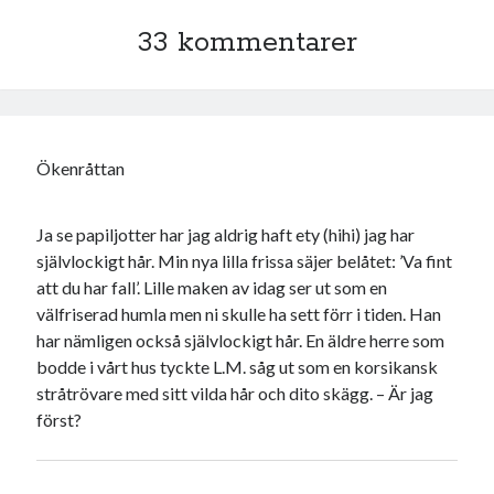
33 kommentarer
Ökenråttan
Ja se papiljotter har jag aldrig haft ety (hihi) jag har
självlockigt hår. Min nya lilla frissa säjer belåtet: ’Va fint
att du har fall’. Lille maken av idag ser ut som en
välfriserad humla men ni skulle ha sett förr i tiden. Han
har nämligen också självlockigt hår. En äldre herre som
bodde i vårt hus tyckte L.M. såg ut som en korsikansk
stråtrövare med sitt vilda hår och dito skägg. – Är jag
först?