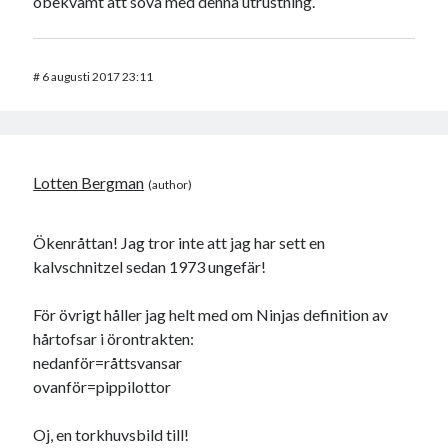
obekvämt att sova med denna utrustning.
#
6 augusti 2017 23:11
Lotten Bergman
Ökenråttan! Jag tror inte att jag har sett en
kalvschnitzel sedan 1973 ungefär!
För övrigt håller jag helt med om Ninjas definition av
hårtofsar i örontrakten:
nedanför=råttsvansar
ovanför=pippilottor
Oj, en torkhuvsbild till!