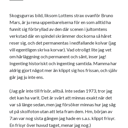
Skogsgurras bild, liksom Lottens strax ovanför Bruno
Mars, är ju rena uppenbarelserna för en som alltid ha
funnit sig förbryllad av den där scenen i jultomtens
verkstad där en spindel skrämmer dockorna så håret
reser sig, och det permanentas i nedfallande kolvar (jag
vill egentligen skriva korvar). Vad otroligt lite jag vet
om hårläggning och permanent och sånt, inser jag!
Ingenting historiskt och ingenting samtida. Mamma har
aldrig gjort något mer än klippt sig hos frissan, och själv
går jag ju inte ens.
(Jag går inte till frisör, alltså. Inte sedan 1973, tror jag
det kan ha varit. Det är svårt att minnas exakt när det
var så länge sedan, men jag försöker minnas hur jag såg
ut på skolfoton utan att leta fram dem. Hm, början av
7:an var nog sista gången jag hade en s.a.s. klippt frisyr.
En frisyr över huvud taget, menar jag nog.)