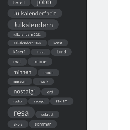
jobb
hotell
Julkalenderfacit
Julkalendern
julkalendern 2021
Julkalendern 2024
konst
kåseri
Lund
lifvet
minne
mat
minnen
mode
musik
museum
nostalgi
ord
reklam
radio
recept
resa
sekrutt
sommar
skola