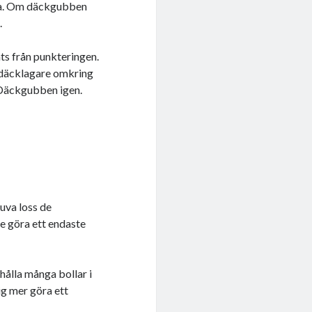
uta. Om däckgubben
.
ats från punkteringen.
n däcklagare omkring
l Däckgubben igen.
ruva loss de
te göra ett endaste
hålla många bollar i
rig mer göra ett