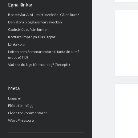
Egna länkar
Bokstävlar & AI – mitt levebröd. Gå en kurs!
Den stora bloggläsarvärvsveckan
Godisbrödet från himlen
Köttfärslimpan på allas läppar
Länkskolan
Lotten som Sommarpratare (i fantasin alltså:
grupp på FB)
Vad ska du laga för mat idag? (Recept!)
Meta
Logga in
Flöde för inlägg
Flöde för kommentarer
WordPress.org