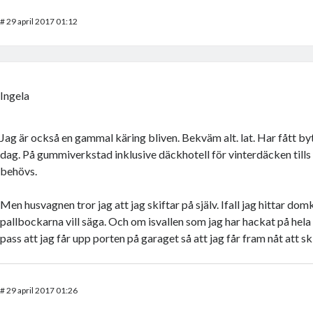
#
29 april 2017 01:12
Ingela
Jag är också en gammal käring bliven. Bekväm alt. lat. Har fått by
dag. På gummiverkstad inklusive däckhotell för vinterdäcken tills
behövs.
Men husvagnen tror jag att jag skiftar på själv. Ifall jag hittar do
pallbockarna vill säga. Och om isvallen som jag har hackat på hel
pass att jag får upp porten på garaget så att jag får fram nåt att sk
#
29 april 2017 01:26