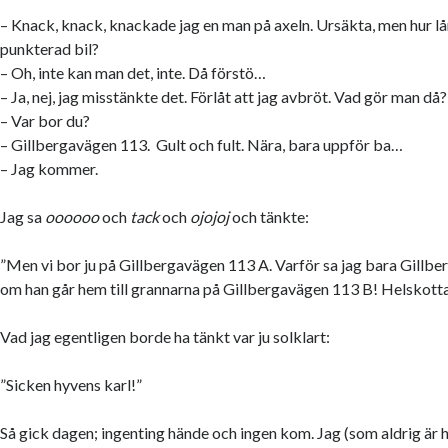
– Knack, knack, knackade jag en man på axeln. Ursäkta, men hur l
punkterad bil?
– Oh, inte kan man det, inte. Då förstö…
– Ja, nej, jag misstänkte det. Förlåt att jag avbröt. Vad gör man då?
– Var bor du?
– Gillbergavägen 113. Gult och fult. Nära, bara uppför ba…
– Jag kommer.
Jag sa
oooooo
och
tack
och
ojojoj
och tänkte:
”Men vi bor ju på Gillbergavägen 113 A. Varför sa jag bara Gillb
om han går hem till grannarna på Gillbergavägen 113 B! Helskott
Vad jag egentligen borde ha tänkt var ju solklart:
”Sicken hyvens karl!”
Så gick dagen; ingenting hände och ingen kom. Jag (som aldrig är