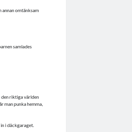
gon annan omtänksam
 barnen samlades
i den riktiga världen
 får man punka hemma,
in i däckgaraget.