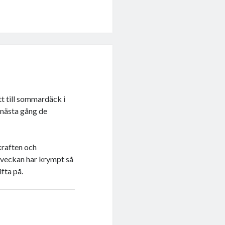
tt till sommardäck i
 nästa gång de
mkraften och
a veckan har krympt så
ifta på.