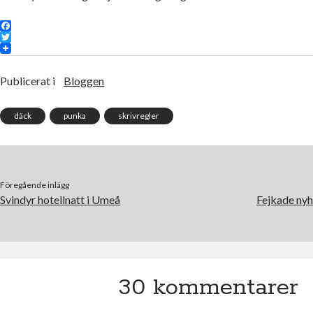
F
a
T
c
w
e
i
Publicerat i
Bloggen
b
t
o
t
o
e
k
r
däck
punka
skrivregler
Föregående inlägg
Svindyr hotellnatt i Umeå
Fejkade nyh
30 kommentarer