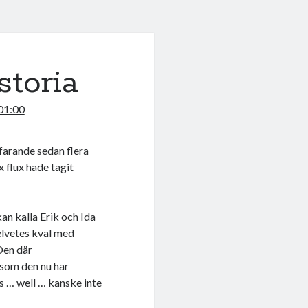
storia
 01:00
farande sedan flera
x flux hade tagit
kan kalla Erik och Ida
elvetes kval med
 Den där
rsom den nu har
as … well … kanske inte