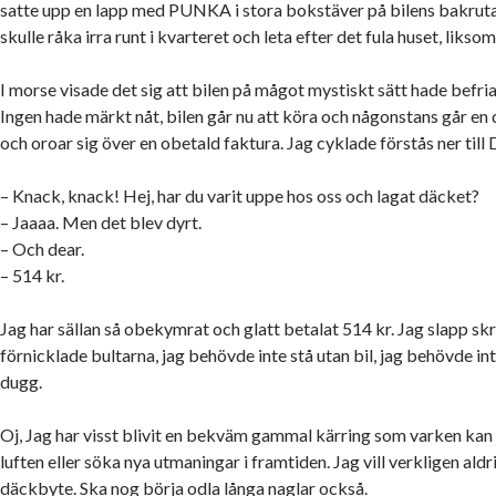
satte upp en lapp med PUNKA i stora bokstäver på bilens bakr
skulle råka irra runt i kvarteret och leta efter det fula huset, liksom
I morse visade det sig att bilen på mågot mystiskt sätt hade befri
Ingen hade märkt nåt, bilen går nu att köra och någonstans går e
och oroar sig över en obetald faktura. Jag cyklade förstås ner til
– Knack, knack! Hej, har du varit uppe hos oss och lagat däcket?
– Jaaaa. Men det blev dyrt.
– Och dear.
– 514 kr.
Jag har sällan så obekymrat och glatt betalat 514 kr. Jag slapp sk
förnicklade bultarna, jag behövde inte stå utan bil, jag behövde in
dugg.
Oj, Jag har visst blivit en bekväm gammal kärring som varken kan 
luften eller söka nya utmaningar i framtiden. Jag vill verkligen ald
däckbyte. Ska nog börja odla långa naglar också.