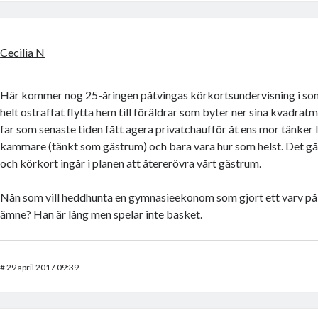
Cecilia N
Här kommer nog 25-åringen påtvingas körkortsundervisning i so
helt ostraffat flytta hem till föräldrar som byter ner sina kvadratm
far som senaste tiden fått agera privatchaufför åt ens mor tänker lå
kammare (tänkt som gästrum) och bara vara hur som helst. Det går
och körkort ingår i planen att återerövra vårt gästrum.
Nån som vill heddhunta en gymnasieekonom som gjort ett varv på 
ämne? Han är lång men spelar inte basket.
#
29 april 2017 09:39