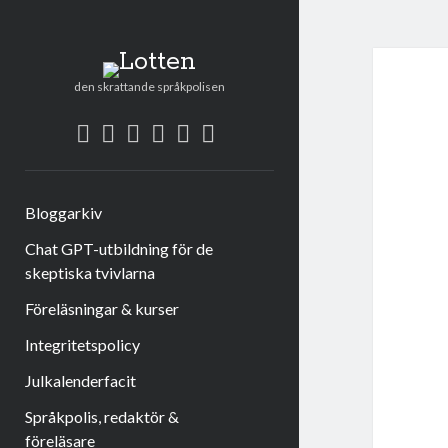
Lotten
den skrattande språkpolisen
twitter
facebook
instagram
linkedin
rss
e-
post
Bloggarkiv
Chat GPT-utbildning för de
skeptiska tvivlarna
Föreläsningar & kurser
Integritetspolicy
Julkalenderfacit
Språkpolis, redaktör &
föreläsare