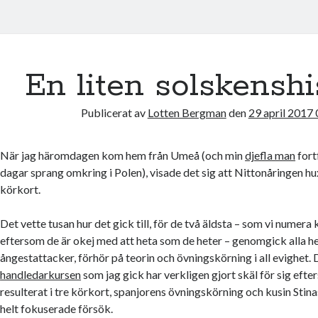
En liten solskenshi
Publicerat av
Lotten Bergman
den
29 april 2017
När jag häromdagen kom hem från Umeå (och min
djefla man
fort
dagar sprang omkring i Polen), visade det sig att Nittonåringen hu
körkort.
Det vette tusan hur det gick till, för de två äldsta – som vi numera 
eftersom de är okej med att heta som de heter – genomgick alla h
ångestattacker, förhör på teorin och övningskörning i all evighet.
handledarkursen
som jag gick har verkligen gjort skäl för sig efte
resulterat i tre körkort, spanjorens övningskörning och kusin Stin
helt fokuserade försök.