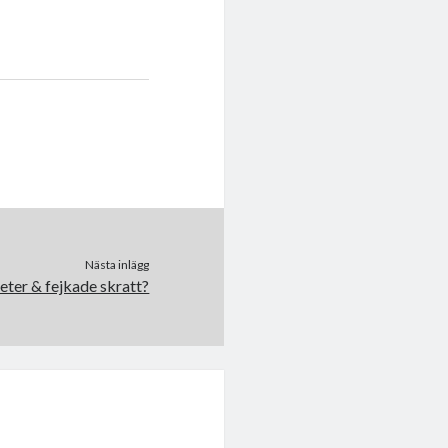
Nästa inlägg
eter & fejkade skratt?