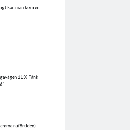
ångt kan man köra en
ergavägen 113? Tänk
a!”
 hemma nuförtiden)