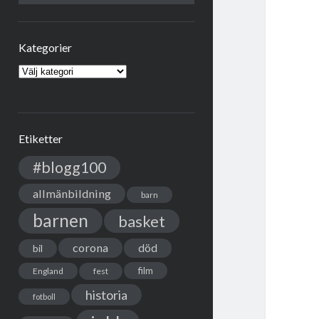
Kategorier
Kategorier
Etiketter
#blogg100
allmänbildning
barn
barnen
basket
corona
död
bil
film
England
fest
historia
fotboll