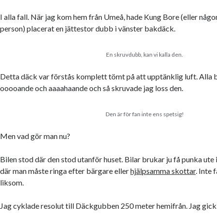
I alla fall. När jag kom hem från Umeå, hade Kung Bore (eller nå
person) placerat en jättestor dubb i vänster bakdäck.
En skruvdubb, kan vi kalla den.
Detta däck var förstås komplett tömt på att upptänklig luft. Alla
ooooande och aaaahaande och så skruvade jag loss den.
Den är för fan inte ens spetsig!
Men vad gör man nu?
Bilen stod där den stod utanför huset. Bilar brukar ju få punka ute 
där man måste ringa efter bärgare eller
hjälpsamma skottar
. Inte
liksom.
Jag cyklade resolut till Däckgubben 250 meter hemifrån. Jag gick 