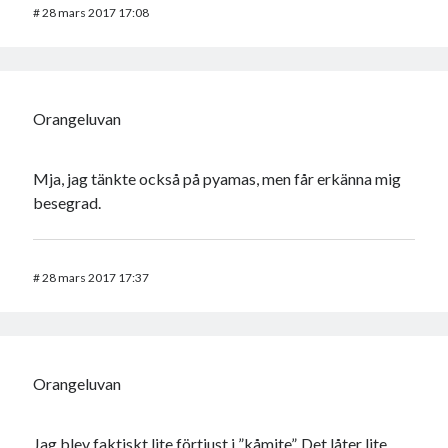
#
28 mars 2017 17:08
Orangeluvan
Mja, jag tänkte också på pyamas, men får erkänna mig
besegrad.
#
28 mars 2017 17:37
Orangeluvan
Jag blev faktiskt lite förtjust i ”kåmite”. Det låter lite