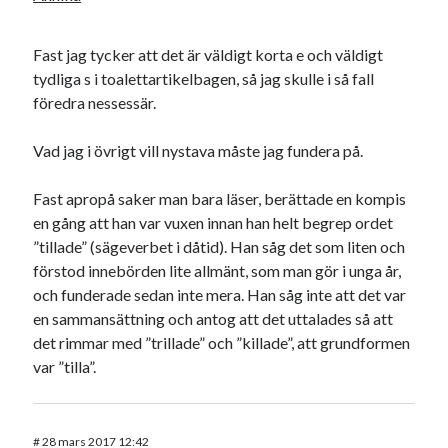
Fast jag tycker att det är väldigt korta e och väldigt
tydliga s i toalettartikelbagen, så jag skulle i så fall
föredra nessessär.
Vad jag i övrigt vill nystava måste jag fundera på.
Fast apropå saker man bara läser, berättade en kompis
en gång att han var vuxen innan han helt begrep ordet
”tillade” (sägeverbet i dåtid). Han såg det som liten och
förstod innebörden lite allmänt, som man gör i unga år,
och funderade sedan inte mera. Han såg inte att det var
en sammansättning och antog att det uttalades så att
det rimmar med ”trillade” och ”killade”, att grundformen
var ”tilla”.
#
28 mars 2017 12:42