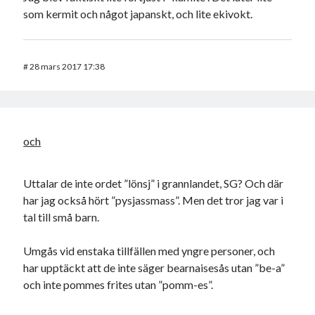
som kermit och något japanskt, och lite ekivokt.
#
28 mars 2017 17:38
och
Uttalar de inte ordet ”lönsj” i grannlandet, SG? Och där
har jag också hört ”pysjassmass”. Men det tror jag var i
tal till små barn.
Umgås vid enstaka tillfällen med yngre personer, och
har upptäckt att de inte säger bearnaisesås utan ”be-a”
och inte pommes frites utan ”pomm-es”.