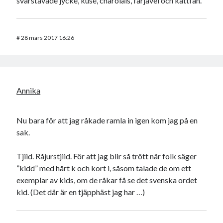
svårstavade jycke, kuse, charolais, fårjävel och kattfan.
#
28 mars 2017 16:26
Annika
Nu bara för att jag råkade ramla in igen kom jag på en
sak.
Tjiid. Råjurstjiid. För att jag blir så trött när folk säger
”kidd” med hårt k och kort i, såsom talade de om ett
exemplar av kids, om de råkar få se det svenska ordet
kid. (Det där är en tjäpphäst jag har …)