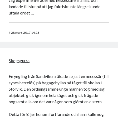
Jag experimenterade med nessessärens alla s, och
landade till slut på att jag faktiskt inte längre kunde
uttala ordet …
#
28 mars 2017 14:23
Skogsgurra
En yngling från Sandviken råkade se just en necessär (till
synes herrelös) på bagagehyllan på tåget till skolan i
Storvik. Den ordningsamme unge mannen tog med sig
objektet, gick igenom hela tåget och gick frågade
nogsamt alla om det var någon som glömt en cistern.
Detta förföljer honom fortfarande och han skulle nog