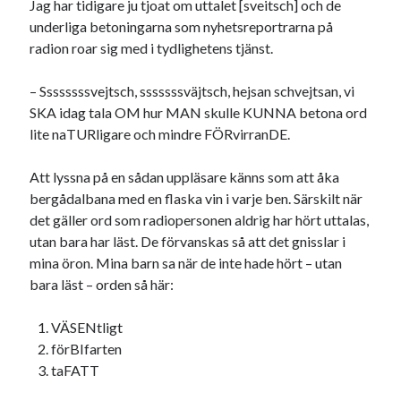
Jag har tidigare ju tjoat om uttalet [sveitsch] och de
20
21
22
23
24
25
26
underliga betoningarna som nyhetsreportrarna på
radion roar sig med i tydlighetens tjänst.
27
28
29
30
31
« feb
apr »
– Ssssssssvejtsch, sssssssväjtsch, hejsan schvejtsan, vi
SKA idag tala OM hur MAN skulle KUNNA betona ord
lite naTURligare och mindre FÖRvirranDE.
Sök
Att lyssna på en sådan uppläsare känns som att åka
bergådalbana med en flaska vin i varje ben. Särskilt när
det gäller ord som radiopersonen aldrig har hört uttalas,
utan bara har läst. De förvanskas så att det gnisslar i
mina öron. Mina barn sa när de inte hade hört – utan
Kategorier
bara läst – orden så här:
Kategorier
VÄSENtligt
förBIfarten
taFATT
Etiketter