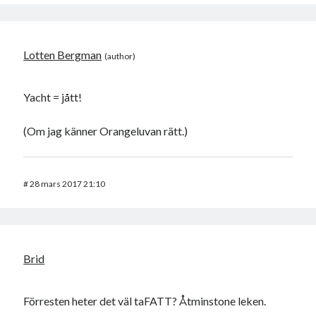
Lotten Bergman
Yacht = jått!
(Om jag känner Orangeluvan rätt.)
#
28 mars 2017 21:10
Brid
Förresten heter det väl taFATT? Åtminstone leken.