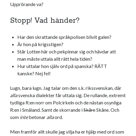
Upprörande va?
#blogg100
allmänbildning
barn
barnen
basket
corona
Stopp! Vad händer?
bil
död
film
England
fest
fotboll
Har den skrattande språkpolisen blivit galen?
jobb
historia
hotell
Är hon på krigsstigen?
Står Lotten här och pekpinnar sig och hävdar att
Julkalendern
Julkalenderfacit
man måste uttala allt rätt hela tiden?
julkalendern 2021
Julkalendern 2024
konst
Hur uttalar hon själv ord på spanska? RÄTT
kanske? Nej fel!
minne
kåseri
mat
Lund
lifvet
minnen
mode
musik
museum
Lugn, bara lugn. Jag talar om den s.k. rikssvenskan, där
nostalgi
alla
svenska dialekter får uttala sig. De rullande, extremt
ord
radio
recept
tydliga R:en norr om Polcirkeln och de nästan osynliga
resa
R:en i Småland. Samt de skorrande i
Skåre
Skåne. Och
skola
reklam
sekrutt
som
inte
betonar
alla
ord.
språk
sommar
språkpolis
Men framför allt skulle jag vilja ha er hjälp med ord som
svenska
tåg
tips
Stockholm