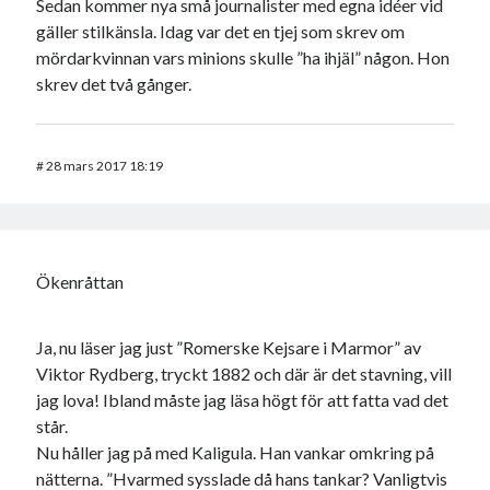
Sedan kommer nya små journalister med egna idéer vid
gäller stilkänsla. Idag var det en tjej som skrev om
mördarkvinnan vars minions skulle ”ha ihjäl” någon. Hon
skrev det två gånger.
#
28 mars 2017 18:19
Ökenråttan
Ja, nu läser jag just ”Romerske Kejsare i Marmor” av
Viktor Rydberg, tryckt 1882 och där är det stavning, vill
jag lova! Ibland måste jag läsa högt för att fatta vad det
står.
Nu håller jag på med Kaligula. Han vankar omkring på
nätterna. ”Hvarmed sysslade då hans tankar? Vanligtvis