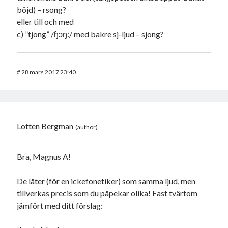
böjd) – rsong?
eller till och med
c) ”tjong” /ɧɔŋ:/ med bakre sj-ljud – sjong?
#
28 mars 2017 23:40
Lotten Bergman
Bra, Magnus A!
De låter (för en ickefonetiker) som samma ljud, men
tillverkas precis som du påpekar olika! Fast tvärtom
jämfört med ditt förslag: