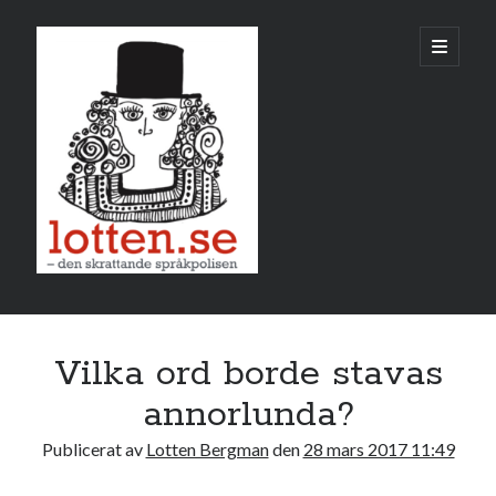
Lotten
öppna
primär
meny
Sidopanel
mars 2017
Vilka ord borde stavas
M
T
O
T
F
L
S
annorlunda?
1
2
3
4
5
Publicerat av
Lotten Bergman
den
28 mars 2017 11:49
6
7
8
9
10
11
12
13
14
15
16
17
18
19