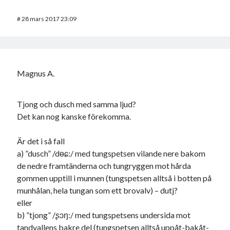
#
28 mars 2017 23:09
Magnus A.
Tjong och dusch med samma ljud?
Det kan nog kanske förekomma.
Är det i så fall
a) ”dusch” /dөɕ:/ med tungspetsen vilande nere bakom
de nedre framtänderna och tungryggen mot hårda
gommen upptill i munnen (tungspetsen alltså i botten på
munhålan, hela tungan som ett brovalv) – dutj?
eller
b) ”tjong” /ʂɔŋ:/ med tungspetsens undersida mot
tandvallens bakre del (tungspetsen alltså uppåt-bakåt-