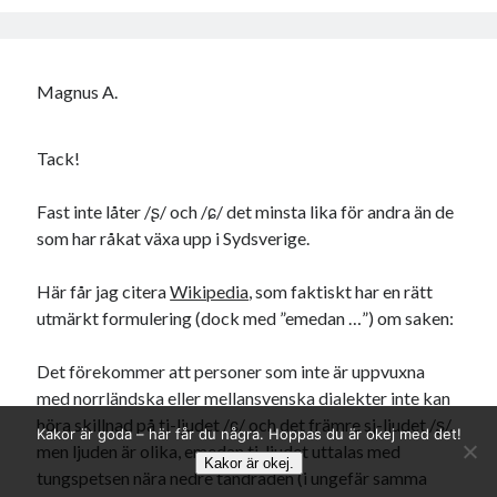
Magnus A.
Tack!
Fast inte låter /ʂ/ och /ɕ/ det minsta lika för andra än de
som har råkat växa upp i Sydsverige.
Här får jag citera
Wikipedia
, som faktiskt har en rätt
utmärkt formulering (dock med ”emedan …”) om saken:
Det förekommer att personer som inte är uppvuxna
med norrländska eller mellansvenska dialekter inte kan
höra skillnad på tj-ljudet /ɕ/ och det främre sj-ljudet /ʂ/,
Kakor är goda – här får du några. Hoppas du är okej med det!
men ljuden är olika, emedan tj-ljudet uttalas med
Kakor är okej.
tungspetsen nära nedre tandraden (i ungefär samma