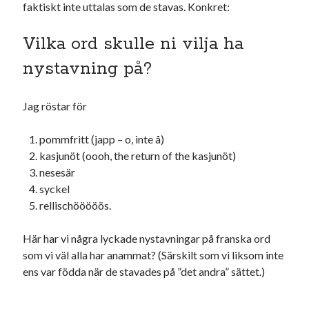
faktiskt inte uttalas som de stavas. Konkret:
USA
Vilka ord skulle ni vilja ha
nystavning på?
Dessa har något gemensamt
Fantastiskt välformulerad moderecensent
Jag röstar för
Onödiga citattecken
pommfritt (japp – o, inte å)
kasjunöt (oooh, the return of the kasjunöt)
Dessa har något helt annat gemensamt
nesesär
syckel
En amerikansk språkpolis
rellischööööös.
Fula biblioteksböcker
Här har vi några lyckade nystavningar på franska ord
som vi väl alla har anammat? (Särskilt som vi liksom inte
Egna länkar
ens var födda när de stavades på ”det andra” sättet.)
Bokstävlar & AI – mitt levebröd. Gå en kurs!
Den stora bloggläsarvärvsveckan