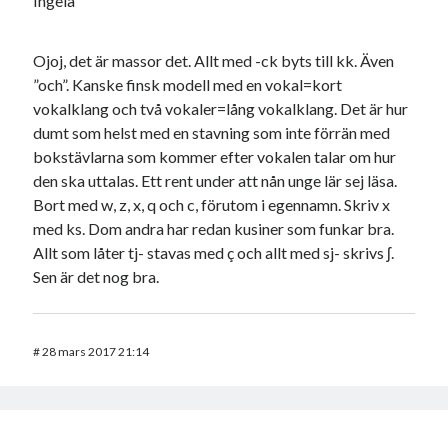
Ingela
Ojoj, det är massor det. Allt med -ck byts till kk. Även
”och”. Kanske finsk modell med en vokal=kort
vokalklang och två vokaler=lång vokalklang. Det är hur
dumt som helst med en stavning som inte förrän med
bokstävlarna som kommer efter vokalen talar om hur
den ska uttalas. Ett rent under att nån unge lär sej läsa.
Bort med w, z, x, q och c, förutom i egennamn. Skriv x
med ks. Dom andra har redan kusiner som funkar bra.
Allt som låter tj- stavas med ç och allt med sj- skrivs ʃ.
Sen är det nog bra.
#
28 mars 2017 21:14