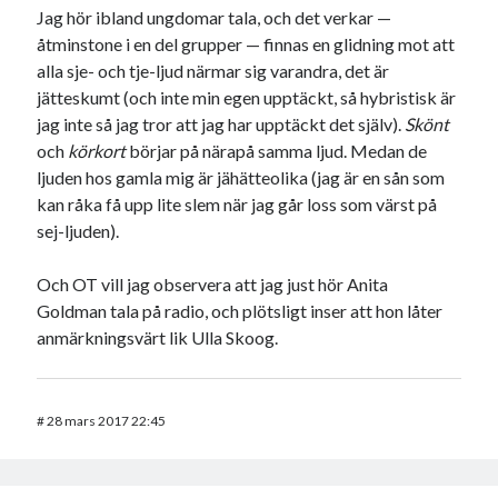
Jag hör ibland ungdomar tala, och det verkar —
åtminstone i en del grupper — finnas en glidning mot att
alla sje- och tje-ljud närmar sig varandra, det är
jätteskumt (och inte min egen upptäckt, så hybristisk är
jag inte så jag tror att jag har upptäckt det själv).
Skönt
och
körkort
börjar på närapå samma ljud. Medan de
ljuden hos gamla mig är jähätteolika (jag är en sån som
kan råka få upp lite slem när jag går loss som värst på
sej-ljuden).
Och OT vill jag observera att jag just hör Anita
Goldman tala på radio, och plötsligt inser att hon låter
anmärkningsvärt lik Ulla Skoog.
#
28 mars 2017 22:45