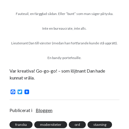
Godisbrödet från himlen
Köttfärslimpan på allas läppar
Fauteuil, en färgglad sådan. Eller ”bunt” som man säger på tyska.
Länkskolan
Lotten som Sommarpratare (i fantasin alltså: grupp på FB)
Inte en bureaucrate, inte alls.
Vad ska du laga för mat idag? (Recept!)
Lieutenant Dan till vänster (medan han fortfarande kunde stå upprätt).
Meta
En bandy-portefeuille.
Logga in
Flöde för inlägg
Var kreativa! Go-go-go! – som löjtnant Dan hade
Flöde för kommentarer
kunnat vråla.
WordPress.org
F
T
a
w
c
i
e
t
b
t
Publicerat i
Bloggen
o
e
Pejpalla!
o
r
k
franska
moderniteter
ord
stavning