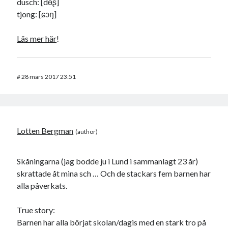
dusch: [dөʂ]
tjong: [ɕɔŋ]
Läs mer här
!
#
28 mars 2017 23:51
Lotten Bergman
Skåningarna (jag bodde ju i Lund i sammanlagt 23 år)
skrattade åt mina sch … Och de stackars fem barnen har
alla påverkats.
True story:
Barnen har alla börjat skolan/dagis med en stark tro på