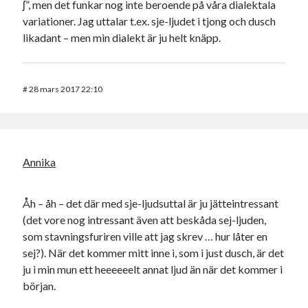
ʃ”, men det funkar nog inte beroende på våra dialektala
variationer. Jag uttalar t.ex. sje-ljudet i tjong och dusch
likadant – men min dialekt är ju helt knäpp.
#
28 mars 2017 22:10
Annika
Åh – åh – det där med sje-ljudsuttal är ju jätteintressant
(det vore nog intressant även att beskåda sej-ljuden,
som stavningsfuriren ville att jag skrev … hur låter en
sej?). När det kommer mitt inne i, som i just dusch, är det
ju i min mun ett heeeeeelt annat ljud än när det kommer i
början.