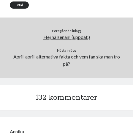
uttal
Föregående inlägg
Swish: 070-8885542
Hej hälsenan! (uppdat.)
Nästa inlägg
April, april, alternativa fakta och vem fan ska man tro
på?
132 kommentarer
Annika