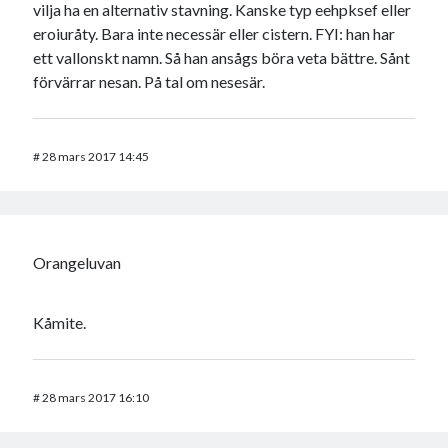
vilja ha en alternativ stavning. Kanske typ eehpksef eller
eroiuråty. Bara inte necessär eller cistern. FYI: han har
ett vallonskt namn. Så han ansågs böra veta bättre. Sånt
förvärrar nesan. På tal om nesesär.
#
28 mars 2017 14:45
Orangeluvan
Kåmite.
#
28 mars 2017 16:10