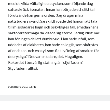
med de vilda vältalighetsstycken, som följande dag
satte skräck i senaten. Innan han började ett slikt tal,
förutsände han gerna orden: ’Jag drager mina
nattstudiers svärd’. Särskildt roade det honom att tala
till missdådares hägn och oskyldiges fall, emedan hans
sakförareförmåga då visade sig större. Sedlig idiot, var
han för ingen del ett dumhuvud. Han hade infall, som
uddades af elakheten, han hade en logik, som skärptes
af ondskan, och en styl, som fick lyftning af smaken för
det rysliga.” Det var en talare, det. Hugaligen.
Rekordet i besvärlig stafning är ”stjuffadern”.
Styvfadern, alltså.
#
28 mars 2017 18:43