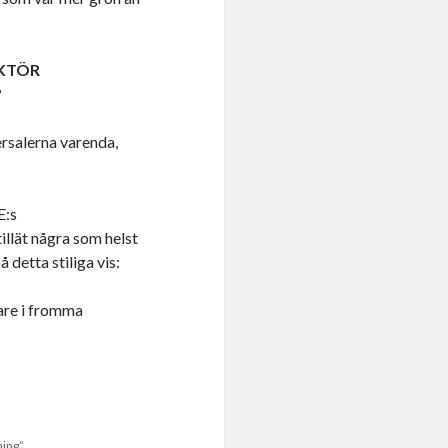
AKTÖR
?
ersalerna varenda,
E:s
llät några som helst
detta stiliga vis:
are i fromma
ning”.