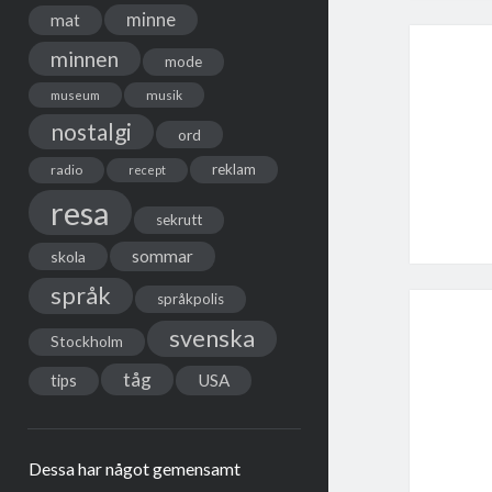
minne
mat
minnen
mode
musik
museum
nostalgi
ord
reklam
radio
recept
resa
sekrutt
sommar
skola
språk
språkpolis
svenska
Stockholm
tåg
USA
tips
Dessa har något gemensamt