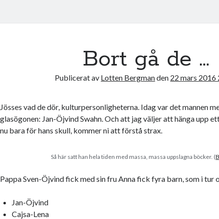
Bort gå de …
Publicerat av
Lotten Bergman
den
22 mars 2016 
Jösses vad de dör, kulturpersonligheterna. Idag var det mannen m
glasögonen: Jan-Öjvind Swahn. Och att jag väljer att hänga upp et
nu bara för hans skull, kommer ni att förstå strax.
Så här satt han hela tiden med massa, massa uppslagna böcker. (
B
Pappa Sven-Öjvind fick med sin fru Anna fick fyra barn, som i tur 
Jan-Öjvind
Cajsa-Lena