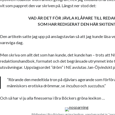
vit som pappret den var skriven på. Längst ner stod det:
VAD ÄR DET FÖR JÄVLA KLÅPARE TILL RED
SOM HAR REDIGERAT DEN HÄR SKITEN
Den artikeln satte jag upp på anslagstavlan så att jag kunde läsa v
vareviga dag.
Men skriva om allt det som han kunde, det kunde han – trots att N
redaktionshandbok, formatet och det begränsade utrymmet inte ti
utsvävningar. Uppslagsordet ”dröm” i NE avslutas Jan-Öjvindskt på 
”Rörande den medeltida tron på djävlars agerande som förför
människors erotiska drömmar, se
incubus
och
succubus
.”
Och så har vi ju alla finesserna i Bra Böckers gröna lexikon …
Bildtexten i Bra Böckers gröna lexikon, uppslagsordet är ”par