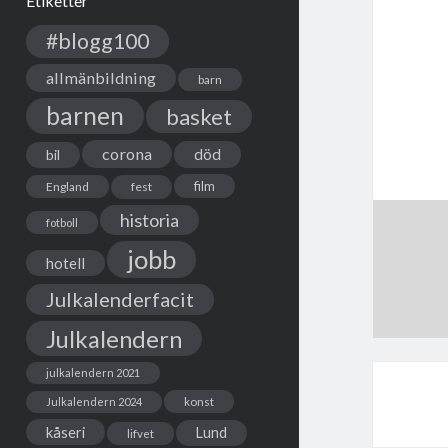
Etiketter
#blogg100
allmänbildning
barn
barnen
basket
corona
död
bil
film
England
fest
historia
fotboll
jobb
hotell
Julkalenderfacit
Julkalendern
julkalendern 2021
Julkalendern 2024
konst
kåseri
Lund
lifvet