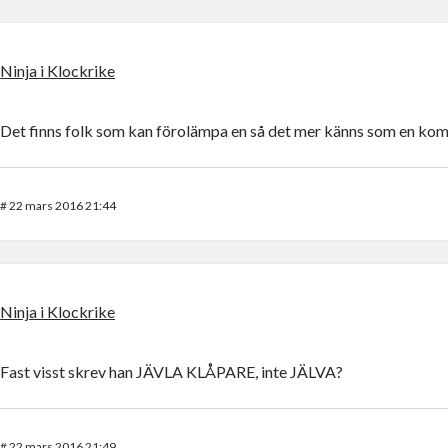
Ninja i Klockrike
Det finns folk som kan förolämpa en så det mer känns som en ko
#
22 mars 2016 21:44
Ninja i Klockrike
Fast visst skrev han JÄVLA KLÅPARE, inte JÄLVA?
#
22 mars 2016 21:49