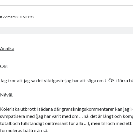
#
22 mars 2016 21:52
Annika
Oh!
Jag tror att jag sa det viktigaste jag har att säga om J-ÖS i förra b
Nåväl.
Koleriska utbrott i sådana där granskningskommentarer kan jag i o
sympatisera med (jag har varit med om … nå, det är långt och kom
totalt och fullständigt ointressant för alla …),
men
till och med ett
formuleras bättre än så.