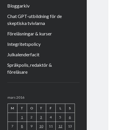
Bloggarkiv
Chat GPT-utbildning för de
skeptiska tvivlarna
Föreläsningar & kurser
Integritetspolicy
Julkalenderfacit
Språkpolis, redaktör &
föreläsare
Sidopanel
mars 2016
M
T
O
T
F
L
S
1
2
3
4
5
6
7
8
9
10
11
12
13