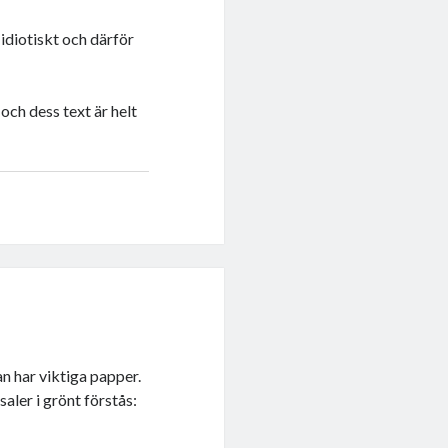
r idiotiskt och därför
och dess text är helt
an har viktiga papper.
ler i grönt förstås: