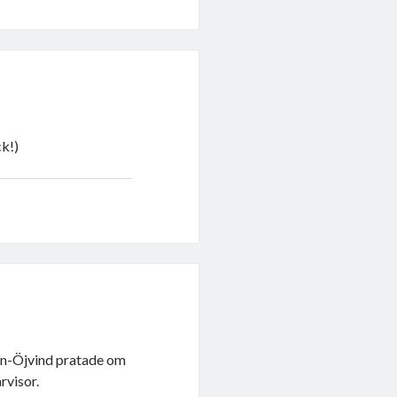
ck!)
an-Öjvind pratade om
rvisor.