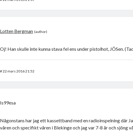
Lotten Bergman
Oj! Han skulle inte kunna stava fel ens under pistolhot, JÖSen. (Ta
#
22 mars 2016 21:52
Is99esa
Någonstans har jag ett kassettband med en radioinspelning där J
våren och specifikt våren i Blekinge och jag var 7-8 år och sjöng vå