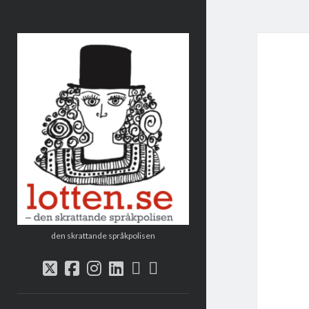
Lotten
den skrattande språkpolisen
rss
e-
twitter
facebook
instagram
linkedin
post