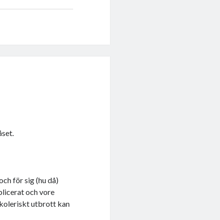
åset.
ch för sig (hu då)
plicerat och vore
 koleriskt utbrott kan