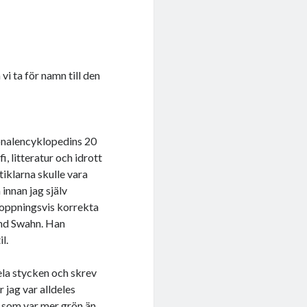
vi ta för namn till den
ionalencyklopedins 20
, litteratur och idrott
iklarna skulle vara
innan jag själv
rhoppningsvis korrekta
vind Swahn. Han
l.
ela stycken och skrev
 jag var alldeles
l som var mer grön än