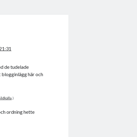
21:31
ed de tudelade
t blogginlägg här och
ildkälla
.)
och ordning hette