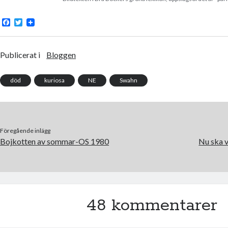
F
T
a
w
c
i
e
t
b
t
Publicerat i
Bloggen
o
e
o
r
k
död
kuriosa
NE
Swahn
Föregående inlägg
Bojkotten av sommar-OS 1980
Nu ska vi
48 kommentarer