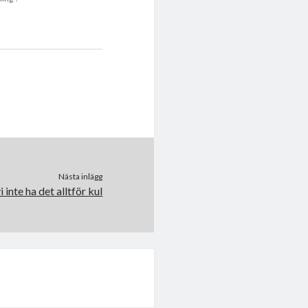
Nästa inlägg
 inte ha det alltför kul