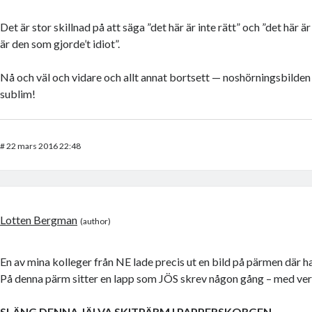
Det är stor skillnad på att säga ”det här är inte rätt” och ”det här ä
är den som gjorde’t idiot”.
Nå och väl och vidare och allt annat bortsett — noshörningsbilden 
sublim!
#
22 mars 2016 22:48
Lotten Bergman
En av mina kolleger från NE lade precis ut en bild på pärmen där h
På denna pärm sitter en lapp som JÖS skrev någon gång – med versa
SLÄNG DENNA JÄLVA SKITPÄRM I PAPPERSKORGEN