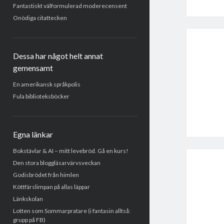
Fantastiskt välformulerad moderecensent
Onödiga citattecken
Dessa har något helt annat
gemensamt
En amerikansk språkpolis
Fula biblioteksböcker
Egna länkar
Bokstävlar & AI – mitt levebröd. Gå en kurs!
Den stora bloggläsarvärvsveckan
Godisbrödet från himlen
Köttfärslimpan på allas läppar
Länkskolan
Lotten som Sommarpratare (i fantasin alltså:
grupp på FB)