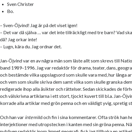
Sven Christer
Bo.
– Sven-Öjvind! Jag är på det viset igen!
– Det var då själva … var det inte tillräckligt med tre barn? Vad ska 
då? Jag orkar inte!
– Lugn, kära du. Jag ordnar det.
Jan-Öjvind var en av några män som läste allt som skrevs till Nat
band 1989–1996. Jag var redaktör för drama, teater, dans, geografi
och bestämde vilka uppslagsord som skulle vara med, hur långa art
och vem som skulle skriva dem samt vilka som skulle granska dem 
redigerade ihop alla åsikter och rättelser. Sedan skickades de fö
och välskrivna artiklarna i ett stort, tjockt kuvert till bl.a. Jan-Öj
korrade alla artiklar med grön penna och en väldigt yvig, spretig sti
Och han var
inte
mild och fin i sina kommentarer. Ofta strök han h
interjektioner med utropstecken i kanten med sin gröna penna. När
nybliven redaktör inom ämnet geografi, fick jag tillbaka en artike