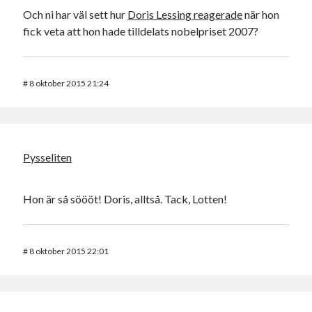
Och ni har väl sett hur
Doris Lessing reagerade
när hon
fick veta att hon hade tilldelats nobelpriset 2007?
#
8 oktober 2015 21:24
Pysseliten
Hon är så söööt! Doris, alltså. Tack, Lotten!
#
8 oktober 2015 22:01