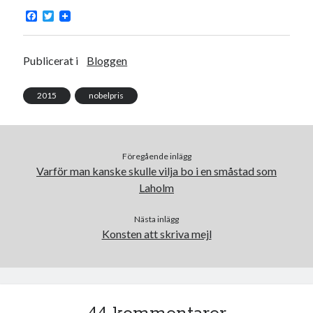
F
T
a
w
c
i
e
t
b
t
Publicerat i
Bloggen
o
e
o
r
k
2015
nobelpris
Föregående inlägg
Varför man kanske skulle vilja bo i en småstad som
Laholm
Nästa inlägg
Konsten att skriva mejl