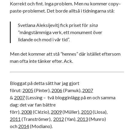
Korrekt och fint. Inga problem. Men nu kommer copy–
paste-problemet. Det borde alltså i tidningarna stå:
Svetlana Aleksijevitj fick priset för
sina
”mångstämmiga verk, ett monument över
Swish: 070-8885542
lidande och mod i vår tid”.
Men det kommer att stå ”hennes” där istället eftersom
man ofta inte tänker efter. Ack.
Bloggat på detta sätt har jag gjort
förut:
2005
(Pinter),
2006
(Pamuk),
2007
&
2007
(Lessing – två blogginlägg på en och samma
dag: det var fan bättre
förr),
2008
(Clézio),
2009
(Müller),
2010
(Llosa),
2011
(Tranströmer),
2012
(Yan),
2013
(Munro)
och
2014
(Modiano).