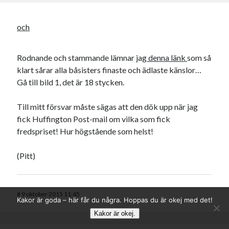
och
Rodnande och stammande lämnar jag
denna länk
som så
klart sårar alla båsisters finaste och ädlaste känslor…
Gå till bild 1, det är 18 stycken.
Till mitt försvar måste sägas att den dök upp när jag
fick Huffington Post-mail om vilka som fick
fredspriset! Hur högstående som helst!
(Pitt)
#
9 oktober 2015 11:45
Kakor är goda – här får du några. Hoppas du är okej med det!
Kakor är okej.