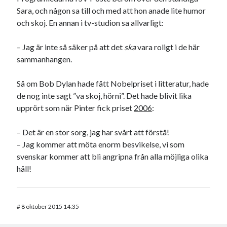
Sara, och någon sa till och med att hon anade lite humor
och skoj. En annan i tv-studion sa allvarligt:
– Jag är inte så säker på att det
ska
vara roligt i de här
sammanhangen.
Så om Bob Dylan hade fått Nobelpriset i litteratur, hade
de nog inte sagt ”va skoj, hörni”. Det hade blivit lika
upprört som när Pinter fick priset
2006
:
– Det är en stor sorg, jag har svårt att förstå!
– Jag kommer att möta enorm besvikelse, vi som
svenskar kommer att bli angripna från alla möjliga olika
håll!
#
8 oktober 2015 14:35