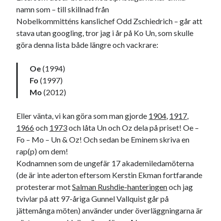
#blogg100
namn som – till skillnad från
allmänbildning
barn
Nobelkommitténs kanslichef Odd Zschiedrich – går att
barnen
basket
corona
bil
stava utan googling, tror jag i år på Ko Un, som skulle
göra denna lista både längre och vackrare:
död
film
England
fest
fotboll
jobb
historia
hotell
Oe
(1994)
Fo
(1997)
Julkalendern
Julkalenderfacit
Mo
(2012)
julkalendern 2021
Julkalendern 2024
konst
Eller vänta, vi kan göra som man gjorde
1904
,
1917
,
minne
kåseri
mat
Lund
lifvet
1966
och
1973
och låta Un och Oz dela på priset! Oe –
minnen
mode
Fo – Mo – Un & Oz! Och sedan be Eminem skriva en
musik
museum
rap(p) om dem!
nostalgi
ord
radio
recept
Kodnamnen som de ungefär 17 akademiledamöterna
resa
(de är inte aderton eftersom Kerstin Ekman fortfarande
skola
reklam
sekrutt
protesterar mot
Salman Rushdie-hanteringen
och jag
språk
tvivlar på att 97-åriga Gunnel Vallquist går på
sommar
språkpolis
jättemånga möten) använder under överläggningarna är
svenska
tåg
tips
Stockholm