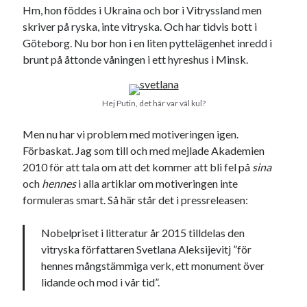
Godisbrödet från himlen
Hm, hon föddes i Ukraina och bor i Vitryssland men
Köttfärslimpan på allas läppar
skriver på ryska, inte vitryska. Och har tidvis bott i
Länkskolan
Göteborg. Nu bor hon i en liten pyttelägenhet inredd i
Lotten som Sommarpratare (i fantasin alltså: grupp på FB)
brunt på åttonde våningen i ett hyreshus i Minsk.
Vad ska du laga för mat idag? (Recept!)
Hej Putin, det här var väl kul?
Meta
Men nu har vi problem med motiveringen igen.
Logga in
Förbaskat. Jag som till och med mejlade Akademien
Flöde för inlägg
2010 för att tala om att det kommer att bli fel på
sina
Flöde för kommentarer
och
hennes
i alla artiklar om motiveringen inte
WordPress.org
formuleras smart. Så här står det i pressreleasen:
Nobelpriset i litteratur år 2015 tilldelas den
vitryska författaren Svetlana Aleksijevitj ”för
hennes mångstämmiga verk, ett monument över
Pejpalla!
lidande och mod i vår tid”.