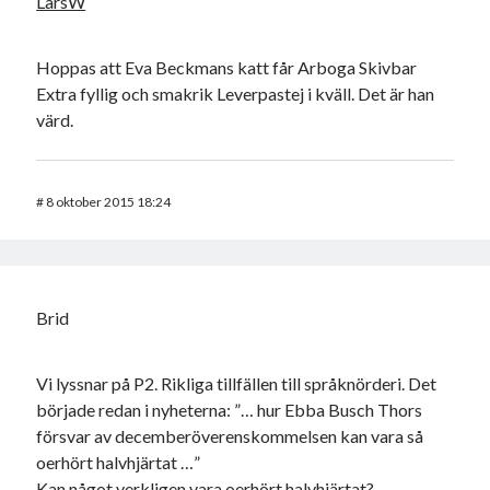
LarsW
Hoppas att Eva Beckmans katt får Arboga Skivbar
Extra fyllig och smakrik Leverpastej i kväll. Det är han
värd.
#
8 oktober 2015 18:24
Brid
Vi lyssnar på P2. Rikliga tillfällen till språknörderi. Det
började redan i nyheterna: ”… hur Ebba Busch Thors
försvar av decemberöverenskommelsen kan vara så
oerhört halvhjärtat …”
Kan något verkligen vara oerhört halvhjärtat?