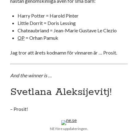
nästan genomskinliga även för små barn:
USA
Harry Potter = Harold Pinter
Little Dorrit = Doris Lessing
Chateaubriand = Jean-Marie Gustave Le Clezio
Dessa har något gemensamt
OP
= Orhan Pamuk
Fantastiskt välformulerad moderecensent
Onödiga citattecken
Jag tror att årets kodnamn för vinnaren är … Prosit.
Dessa har något helt annat gemensamt
And the winner is …
En amerikansk språkpolis
Svetlana Aleksijevitj!
Fula biblioteksböcker
– Prosit!
Egna länkar
Bokstävlar & AI – mitt levebröd. Gå en kurs!
NE före uppdateringen.
Den stora bloggläsarvärvsveckan