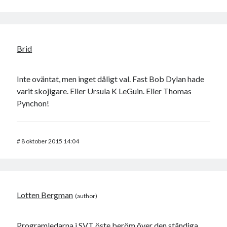
Brid
Inte oväntat, men inget dåligt val. Fast Bob Dylan hade
varit skojigare. Eller Ursula K LeGuin. Eller Thomas
Pynchon!
#
8 oktober 2015 14:04
Lotten Bergman
Programledarna i SVT öste beröm över den ständiga