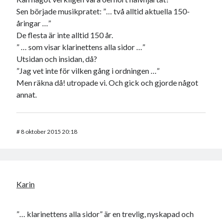
Sen började musikpratet: ”… två alltid aktuella 150-
åringar …”
De flesta är inte alltid 150 år.
” … som visar klarinettens alla sidor …”
Utsidan och insidan, då?
”Jag vet inte för vilken gång i ordningen …”
Men räkna då! utropade vi. Och gick och gjorde något
annat.
#
8 oktober 2015 20:18
Karin
”… klarinettens alla sidor” är en trevlig, nyskapad och