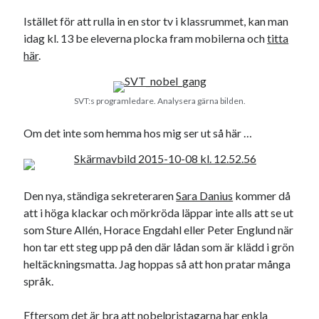
19
20
21
22
23
24
25
Istället för att rulla in en stor tv i klassrummet, kan man
idag kl. 13 be eleverna plocka fram mobilerna och
titta
26
27
28
29
30
31
här
.
« sep
nov »
SVT:s programledare. Analysera gärna bilden.
Sök
Om det inte som hemma hos mig ser ut så här …
Den nya, ständiga sekreteraren
Sara Danius
kommer då
Kategorier
att i höga klackar och mörkröda läppar inte alls att se ut
som Sture Allén, Horace Engdahl eller Peter Englund när
Kategorier
hon tar ett steg upp på den där lådan som är klädd i grön
heltäckningsmatta. Jag hoppas så att hon pratar många
språk.
Etiketter
Eftersom det är bra att nobelpristagarna har enkla