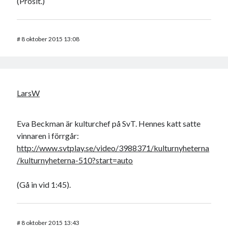
(Prosit.)
#
8 oktober 2015 13:08
LarsW
Eva Beckman är kulturchef på SvT. Hennes katt satte
vinnaren i förrgår:
http://www.svtplay.se/video/3988371/kulturnyheterna
/kulturnyheterna-510?start=auto
(Gå in vid 1:45).
#
8 oktober 2015 13:43