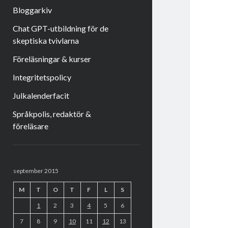
Bloggarkiv
Chat GPT-utbildning för de
skeptiska tvivlarna
Föreläsningar & kurser
Integritetspolicy
Julkalenderfacit
Språkpolis, redaktör &
föreläsare
Sidopanel
september 2015
M
T
O
T
F
L
S
1
2
3
4
5
6
7
8
9
10
11
12
13