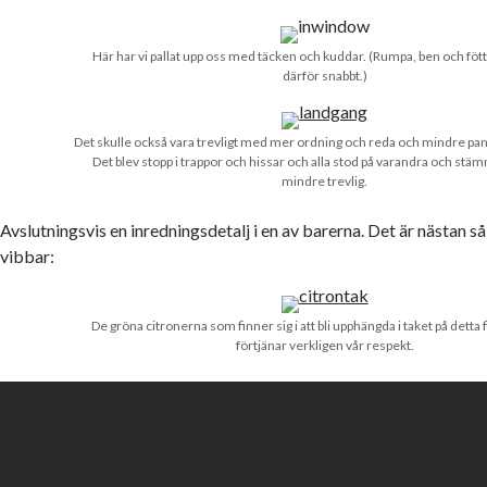
Här har vi pallat upp oss med täcken och kuddar. (Rumpa, ben och fö
därför snabbt.)
Det skulle också vara trevligt med mer ordning och reda och mindre pan
Det blev stopp i trappor och hissar och alla stod på varandra och stä
mindre trevlig.
Avslutningsvis en inredningsdetalj i en av barerna. Det är nästan så
vibbar:
De gröna citronerna som finner sig i att bli upphängda i taket på detta f
förtjänar verkligen vår respekt.