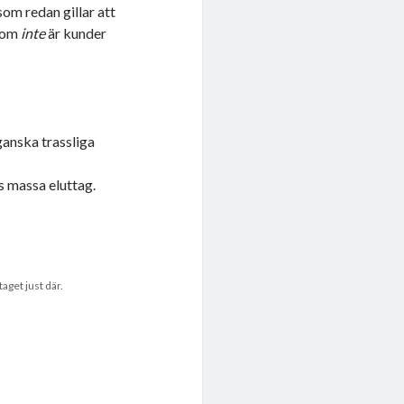
om redan gillar att
 som
inte
är kunder
ganska trassliga
 massa eluttag.
aget just där.