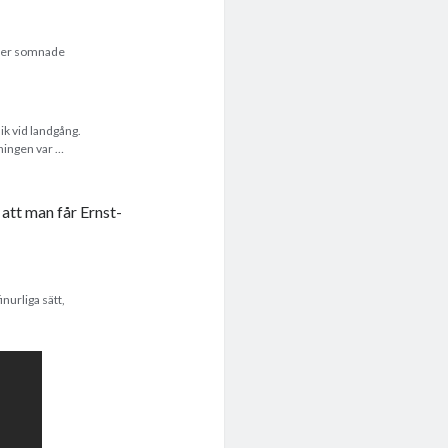
tter somnade
ik vid landgång.
mningen var …
 att man får Ernst-
inurliga sätt,