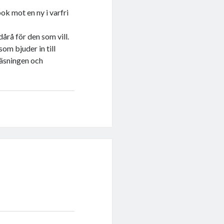
k mot en ny i varfri
 dårå för den som vill.
om bjuder in till
läsningen och