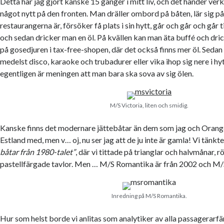
Detta har jag gjort kanske 15 gånger i mitt liv, och det händer verk
något nytt på den fronten. Man dräller ombord på båten, lär sig på
restaurangerna är, försöker få plats i sin hytt, går och går och går t
och sedan dricker man en öl. På kvällen kan man äta buffé och dr
på gosedjuren i tax-free-shopen, där det också finns mer öl. Sedan
medelst disco, karaoke och trubadurer eller vika ihop sig nere i hy
egentligen är meningen att man bara ska sova av sig ölen.
M/S Victoria, liten och smidig.
Kanske finns det modernare jättebåtar än dem som jag och Orange
Estland med, men v… oj, nu ser jag att de ju inte är gamla! Vi tänkte
båtar från 1980-talet”
, där vi tittade på trianglar och halvmånar, 
pastellfärgade tavlor. Men … M/S Romantika är från 2002 och M/S
Inredning på M/S Romantika.
Hur som helst borde vi anlitas som analytiker av alla passagerarfär