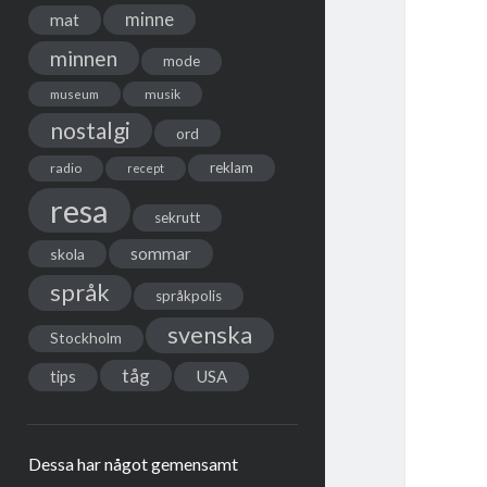
minne
mat
minnen
mode
musik
museum
nostalgi
ord
reklam
radio
recept
resa
sekrutt
sommar
skola
språk
språkpolis
svenska
Stockholm
tåg
USA
tips
Dessa har något gemensamt