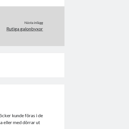
Nästa inlägg
Rutiga galonbyxor
böcker kunde föras i de
a eller med dörrar ut