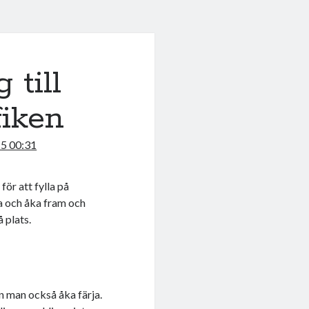
 till
fiken
5 00:31
ör att fylla på
ta och åka fram och
 plats.
an man också åka färja.