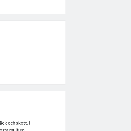
däck och skott. I
kosta multum.