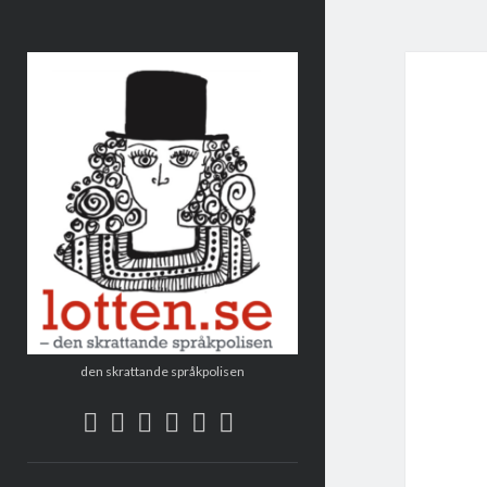
Lotten
den skrattande språkpolisen
twitter
facebook
instagram
linkedin
rss
e-
post