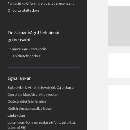
Fantastiskt välformulerad moderecensent
Onödiga citattecken
Dessa har något helt annat
gemensamt
En amerikansk språkpolis
Fula biblioteksböcker
Egna länkar
Bokstävlar & AI – mitt levebröd. Gå en kurs!
Den stora bloggläsarvärvsveckan
Godisbrödet från himlen
Köttfärslimpan på allas läppar
Länkskolan
Lotten som Sommarpratare (i fantasin alltså:
grupp på FB)