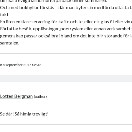
till lika trevliga läshörnorna på däck under sommaren.
Och med bokhyllor förstås – där man byter sin medförda utlästa bo
takt.
En liten enklare servering för kaffe och te, eller ett glas öl eller vin
Författarbesök, uppläsningar, poetryslam eller annan verksamhet s
gemenskap passar också bra ibland om det inte blir störande för 
samtalen.
#
4 september 2015 08:32
Lotten Bergman
Se där! Så himla trevligt!