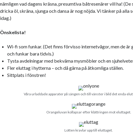
nämligen vad dagens kräsna, presumtiva båtresenärer vill ha! (De s
dricka öl, skräna, sjunga och dansa är nog nöjda. Vi tänker på alla
idag.)
Önskelista!
Wi-fi som funkar. (Det finns förvisso internetvågor, men de är 
och funkar bara tidvis.)
Tysta avdelningar med bekväma mysmöbler och en sjuhelvetes
Fler eluttag i hytterna – och då gärna på åtkomliga ställen.
Sittplats i fönstren!
Våra urladdade apparater på sängen och till vänster i bild det enda elutt
Orangeluvan kollapsar efter klättringen mot eluttaget.
Lotten kravlar upp till eluttaget.