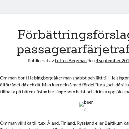
Förbättringsförslag
passagerarfärjetra
Publicerat av
Lotten Bergman
den
4 september 201
Om man bor i Helsingborg åker man snabbt och lätt till Helsingør f
ölförrådet då och då. Man kan också med fördel ”tura”, och då sit
tillbaka på båten nästan hur länge som helst och dricka upp ölen på
Öl.
Om man vill åka till t.ex. Åland, Finland, Ryssland eller Baltikum k