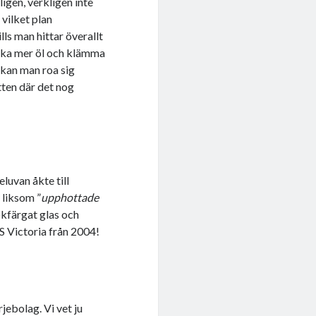
ligen, verkligen inte
 vilket plan
ills man hittar överallt
icka mer öl och klämma
 kan man roa sig
tten där det nog
luvan åkte till
 liksom ”
upphottade
rökfärgat glas och
 Victoria från 2004!
jebolag. Vi vet ju