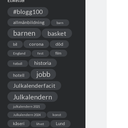
Etiketter
#blogg100
allmänbildning
barn
barnen
basket
corona
död
bil
film
England
fest
historia
fotboll
jobb
hotell
Julkalenderfacit
Julkalendern
julkalendern 2021
Julkalendern 2024
konst
kåseri
Lund
lifvet