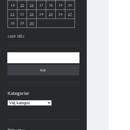
14
15
16
17
18
19
20
21
22
23
24
25
26
27
28
29
30
« aug
okt »
Sök
Kategorier
Kategorier