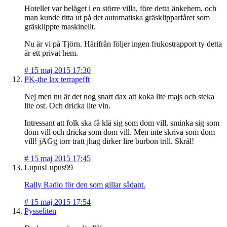
Hotellet var beläget i en större villa, före detta änkehem, och
man kunde titta ut på det automatiska gräsklipparfåret som
gräsklippte maskinellt.
Nu är vi på Tjörn. Härifrån följer ingen frukostrapport ty detta
är ett privat hem.
#
15 maj 2015 17:30
PK-the lax terrapefft
Nej men nu är det nog snart dax att koka lite majs och steka
lite ost. Och dricka lite vin.
Intressant att folk ska få klä sig som dom vill, sminka sig som
dom vill och dricka som dom vill. Men inte skriva som dom
vill! jAGg torr tratt jhag dirker lire burbon trill. Skrål!
#
15 maj 2015 17:45
LupusLupus99
Rally Radio för den som gillar sådant.
#
15 maj 2015 17:54
Pysseliten