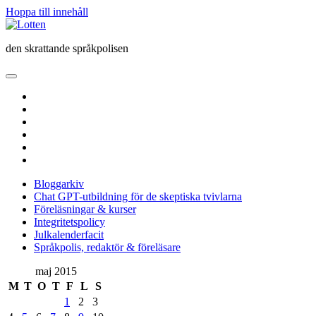
Hoppa till innehåll
Lotten
den skrattande språkpolisen
öppna
primär
twitter
meny
facebook
instagram
linkedin
rss
e-
post
Bloggarkiv
Chat GPT-utbildning för de skeptiska tvivlarna
Föreläsningar & kurser
Integritetspolicy
Julkalenderfacit
Språkpolis, redaktör & föreläsare
Sidopanel
maj 2015
M
T
O
T
F
L
S
1
2
3