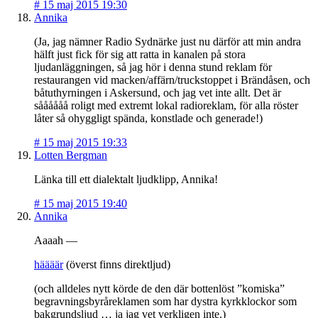
#
15 maj 2015 19:30
Annika
(Ja, jag nämner Radio Sydnärke just nu därför att min andra
hälft just fick för sig att ratta in kanalen på stora
ljudanläggningen, så jag hör i denna stund reklam för
restaurangen vid macken/affärn/truckstoppet i Brändåsen, och
båtuthyrningen i Askersund, och jag vet inte allt. Det är
såååååå roligt med extremt lokal radioreklam, för alla röster
låter så ohyggligt spända, konstlade och generade!)
#
15 maj 2015 19:33
Lotten Bergman
Länka till ett dialektalt ljudklipp, Annika!
#
15 maj 2015 19:40
Annika
Aaaah —
häääär
(överst finns direktljud)
(och alldeles nytt körde de den där bottenlöst ”komiska”
begravningsbyråreklamen som har dystra kyrkklockor som
bakgrundsljud … ja jag vet verkligen inte.)