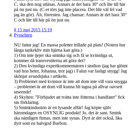
C
, ska den nog utläsas. Annars är det bara 30° och lite till här
på ön just nu. (C-et törs jag inte placera. Det blir väl fel vad
jag än gör). Äh, förresten. Jag chansar: Annars är det bara 30°
C och lite till här på ön just nu.
#
15 maj 2015 15:19
Pysseliten
NU fattar jag! En massa poletter trillade på plats! (Notera hur
långa tankekliv min hjärna kan göra.)
1) Om inte tjejer ska sminka sig och få se kvinnliga ut,
kommer då transvestiterna att göra det?
2) Den kvinnliga expertkommentatorn i studion (jag har glömt
vad hon heter, Johanna, tror jag) i Falun var fasligt snygg! Jag
skönjar avundsjuka i artikeln.
3) Problemet med kvinnor är inte att dom inte vill vara snygga
– problemet är att dom vill kunna bli tagna på allvar oavsett
utseende!
4) Skylten: ”Förbjudet att tvätta inte fötterna i handfatet” fick
sin förklaring.
5) Sminkindustrin är en lysande affär! Jag köpte själv
häromdagen en OSYNLIG produkt! Jo, det är sant. Smink
ska nämligen finnas, men inte synas. Dyrt är det också, lika
dyrt som en halvgod Burbon.