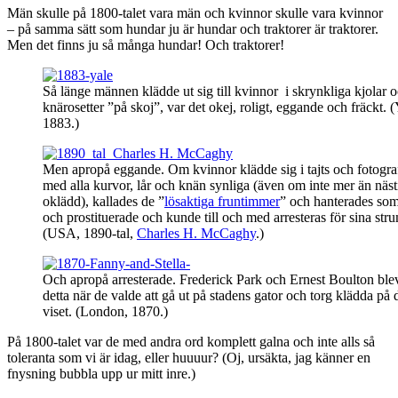
Män skulle på 1800-talet vara män och kvinnor skulle vara kvinnor
– på samma sätt som hundar ju är hundar och traktorer är traktorer.
Men det finns ju så många hundar! Och traktorer!
Så länge männen klädde ut sig till kvinnor i skrynkliga kjolar 
knärosetter ”på skoj”, var det okej, roligt, eggande och fräckt. (
1883.)
Men apropå eggande. Om kvinnor klädde sig i tajts och fotogra
med alla kurvor, lår och knän synliga (även om inte mer än näs
oklädd), kallades de ”
lösaktiga fruntimmer
” och hanterades so
och prostituerade och kunde till och med arresteras för sina st
(USA, 1890-tal,
Charles H. McCaghy
.)
Och apropå arresterade. Frederick Park och Ernest Boulton blev
detta när de valde att gå ut på stadens gator och torg klädda på 
viset. (London, 1870.)
På 1800-talet var de med andra ord komplett galna och inte alls så
toleranta som vi är idag, eller huuuur? (Oj, ursäkta, jag känner en
fnysning bubbla upp ur mitt inre.)