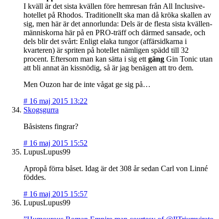
I kväll är det sista kvällen före hemresan från All Inclusive-
hotellet på Rhodos. Traditionellt ska man då kröka skallen av
sig, men här är det annorlunda: Dels är de flesta sista kvällen-
människorna här på en PRO-träff och därmed sansade, och
dels blir det svårt: Enligt elaka tungor (affärsidkarna i
kvarteren) är spriten på hotellet nämligen spädd till 32
procent. Eftersom man kan sätta i sig ett
gäng
Gin Tonic utan
att bli annat än kissnödig, så är jag benägen att tro dem.
Men Ouzon har de inte vågat ge sig på…
#
16 maj 2015 13:22
Skogsgurra
Båsistens fingrar?
#
16 maj 2015 15:52
LupusLupus99
Apropå förra båset. Idag är det 308 år sedan Carl von Linné
föddes.
#
16 maj 2015 15:57
LupusLupus99