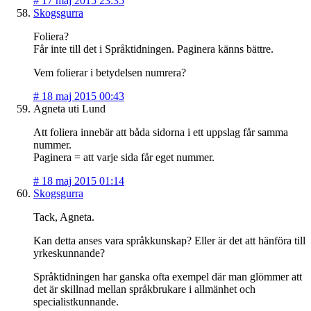
#
17 maj 2015 23:35
Skogsgurra
Foliera?
Får inte till det i Språktidningen. Paginera känns bättre.
Vem folierar i betydelsen numrera?
#
18 maj 2015 00:43
Agneta uti Lund
Att foliera innebär att båda sidorna i ett uppslag får samma
nummer.
Paginera = att varje sida får eget nummer.
#
18 maj 2015 01:14
Skogsgurra
Tack, Agneta.
Kan detta anses vara språkkunskap? Eller är det att hänföra till
yrkeskunnande?
Språktidningen har ganska ofta exempel där man glömmer att
det är skillnad mellan språkbrukare i allmänhet och
specialistkunnande.