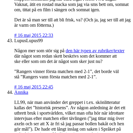
Vaknat, ätit en rostad macka som jag via sms bett om, somnat
om, tittat på en film i sängen och somnat igen.
Det är så man ser till att bli frisk, va? (Och ja, jag ser till att jag
är varm om fötterna.)
#
16 maj 2015 22:33
LupusLupus99
Någon mer som stör sig på
den här typen av rubriker/texter
där något som redan skett beskrivs som det kommer att
ske eller som om det är något som sker just nu?
”Rangers vinner första matchen med 2-1”, det borde väl
stå ”Rangers vann första matchen med 2-1”.
#
16 maj 2015 22:45
Annika
LL99, när man använder det greppet i t.ex. skönlitteratur
kallas det ”historisk presens”. Av någon anledning är det ett
utbrett bruk i sportvärlden, vilket man ofta hör när idrottare
intervjuas efter matchen eller tävlingen (”jag tittar mig över
axeln och ser att X är fri så jag passar bollen bakåt och hen
gör mål”). De hade ett långt inslag om saken i Språket på