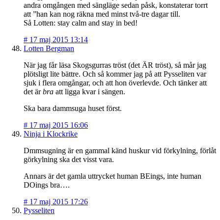
andra omgången med sängläge sedan påsk, konstaterar torrt
att ”han kan nog räkna med minst två-tre dagar till.
Så Lotten: stay calm and stay in bed!
#
17 maj 2015 13:14
Lotten Bergman
När jag får läsa Skogsgurras tröst (det ÄR tröst), så mår jag
plötsligt lite bättre. Och så kommer jag på att Pysseliten var
sjuk i flera omgångar, och att hon överlevde. Och tänker att
det är
bra
att ligga kvar i sängen.
Ska bara dammsuga huset först.
#
17 maj 2015 16:06
Ninja i Klockrike
Dmmsugning är en gammal känd huskur vid förkylning, förlåt
görkylning ska det visst vara.
Annars är det gamla uttrycket human BEings, inte human
DOings bra….
#
17 maj 2015 17:26
Pysseliten