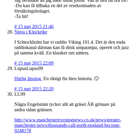
Jag berättade att jag hade slutat jobba. Vad är den då bra för?
-Du kan få tillbaka en del av resekostnaden av
försäkringsbolaget.
-Ta hit!
#
15 maj 2015 21:46
Ninja i Klockrike
I Schtockholm har vi raddio Viking 101.4. Det är den enda
raddiokanal därman kan få düsk umpaumpa, operett och jazz
på samma kväll. En klasiker um nättera.
#
15 maj 2015 22:09
LupusLupus99
Härlig läsning.
En riktigt fin liten historia. 🙂
#
15 maj 2015 22:20
LL99
Några Engelsmän tycker allt att gräset ÄR grönare på
andra sidan gränsen.
http://www.manchestereveningnews.co.uk/news/greater-
manchester-news/thousands-call-north-england-become-
9248178