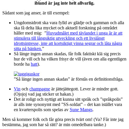
ibland är jag inte helt allvarlig.
Sådant som jag anser, är till exempel:
Ungdomsidrott ska vara fylld av glädje och gamman och alla
ska få delta lika mycket och aktuell forskning på området
håller med mig: ”
Huvudmålet med tävlandet i unga år är att
stimulera till långsiktig utveckling och ett livslångt
idrottsintresse, inte att kortsiktigt vinna segrar och låta några
sitta på bänken.
”
Så länge ingen annan skadas, får folk faktiskt klä sig precis
hur de vill och ha vilken frisyr de vill (även om alla egentligen
borde ha
hatt
).
”Så länge ingen annan skadas” är förstås en definitionsfråga.
Vin
och
champagne
är jättejättegott. Lever är mindre gott.
(Ojojoj vad jag sticker ut hakan.)
Det är roligt och nyttigt att kunna sitt språk och ”språkpolis”
är alls inte synonymt med ”SS-soldat” – det kan istället vara
en kvarterspolis som spelas av
Sune Mangs
.
Men så kommer folk och får göra precis tvärt om! (Va? Får inte jag
bestämma, jag som har så rätt? är min omedelbara tanke.)