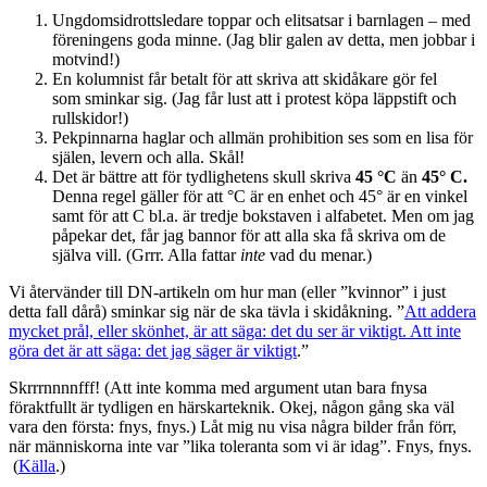
Ungdomsidrottsledare toppar och elitsatsar i barnlagen – med
föreningens goda minne. (Jag blir galen av detta, men jobbar i
motvind!)
En kolumnist får betalt för att skriva att skidåkare gör fel
som sminkar sig. (Jag får lust att i protest köpa läppstift och
rullskidor!)
Pekpinnarna haglar och allmän prohibition ses som en lisa för
själen, levern och alla. Skål!
Det är bättre att för tydlighetens skull skriva
45 °C
än
45° C.
Denna regel gäller för att °C är en enhet och 45° är en vinkel
samt för att C bl.a. är tredje bokstaven i alfabetet. Men om jag
påpekar det, får jag bannor för att alla ska få skriva om de
själva vill. (Grrr. Alla fattar
inte
vad du menar.)
Vi återvänder till DN-artikeln om hur man (eller ”kvinnor” i just
detta fall dårå) sminkar sig när de ska tävla i skidåkning. ”
Att addera
mycket prål, eller skönhet, är att säga: det du ser är viktigt. Att inte
göra det är att säga: det jag säger är viktigt
.”
Skrrrnnnnfff! (Att inte komma med argument utan bara fnysa
föraktfullt är tydligen en härskarteknik. Okej, någon gång ska väl
vara den första: fnys, fnys.) Låt mig nu visa några bilder från förr,
när människorna inte var ”lika toleranta som vi är idag”. Fnys, fnys.
(
Källa
.)