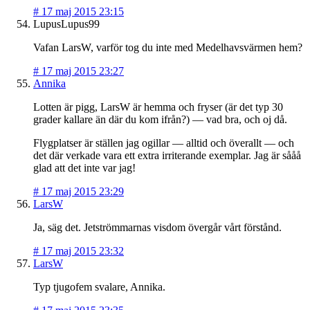
#
17 maj 2015 23:15
LupusLupus99
Vafan LarsW, varför tog du inte med Medelhavsvärmen hem?
#
17 maj 2015 23:27
Annika
Lotten är pigg, LarsW är hemma och fryser (är det typ 30
grader kallare än där du kom ifrån?) — vad bra, och oj då.
Flygplatser är ställen jag ogillar — alltid och överallt — och
det där verkade vara ett extra irriterande exemplar. Jag är sååå
glad att det inte var jag!
#
17 maj 2015 23:29
LarsW
Ja, säg det. Jetströmmarnas visdom övergår vårt förstånd.
#
17 maj 2015 23:32
LarsW
Typ tjugofem svalare, Annika.