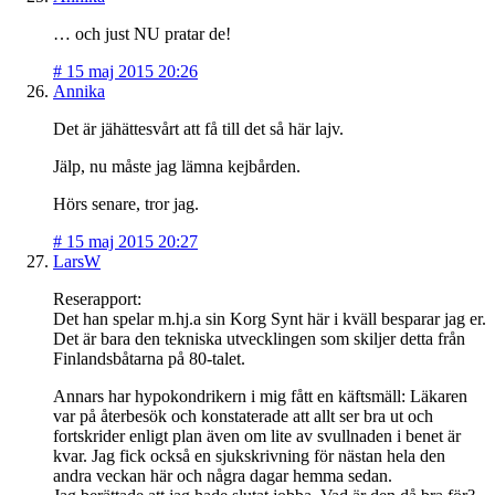
… och just NU pratar de!
#
15 maj 2015 20:26
Annika
Det är jähättesvårt att få till det så här lajv.
Jälp, nu måste jag lämna kejbården.
Hörs senare, tror jag.
#
15 maj 2015 20:27
LarsW
Reserapport:
Det han spelar m.hj.a sin Korg Synt här i kväll besparar jag er.
Det är bara den tekniska utvecklingen som skiljer detta från
Finlandsbåtarna på 80-talet.
Annars har hypokondrikern i mig fått en käftsmäll: Läkaren
var på återbesök och konstaterade att allt ser bra ut och
fortskrider enligt plan även om lite av svullnaden i benet är
kvar. Jag fick också en sjukskrivning för nästan hela den
andra veckan här och några dagar hemma sedan.