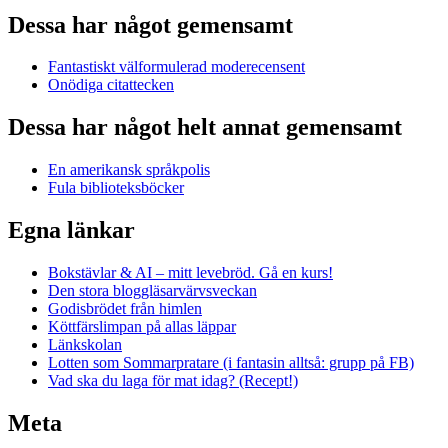
Dessa har något gemensamt
Fantastiskt välformulerad moderecensent
Onödiga citattecken
Dessa har något helt annat gemensamt
En amerikansk språkpolis
Fula biblioteksböcker
Egna länkar
Bokstävlar & AI – mitt levebröd. Gå en kurs!
Den stora bloggläsarvärvsveckan
Godisbrödet från himlen
Köttfärslimpan på allas läppar
Länkskolan
Lotten som Sommarpratare (i fantasin alltså: grupp på FB)
Vad ska du laga för mat idag? (Recept!)
Meta