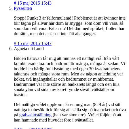
#
15 maj 2015 15:43
Pysseliten
Stopp! Punkt 3 är felformulerad! Problemet är att kvinnor inte
blir tagna på allvar när dom är snygga, som dom vill vara, så
som dom vill vara. Fattar ni? Det där med språket, Lotten har
du rätt i, men det är fasen inte lätt alla gånger.
#
15 maj 2015 15:47
Agneta uti Lund
Bilden härovan får mig att minnas ett nattligt vrål från vårt
kombinerade toa- och badrum för många, många år sedan. Vi
bodde i en härlig funkisvåning med egen 30 kvadratmeters
takterass och många stora rum. Men av någon anledning var
köket, två ingångshallar och badrummet av miniformat.
Badrummet var inte större än badkarets längd och den lilla
smala ytan vid sidan av karet rymde såväl tvättställ som
toastol.
Det nattliga vrålet uppkom när en ung man (8–9 år) vid sitt
nattliga toabesök fick för sig att ställa sig på toalocket och öva
på
grab-startställning
(han var simmare). Vrålet följde på att
han hamnade med huvudet före i tvättstället.