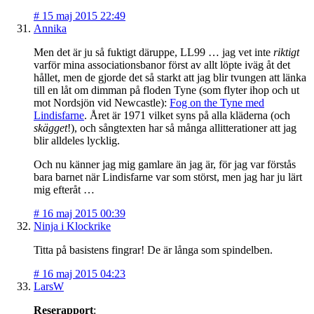
#
15 maj 2015 22:49
Annika
Men det är ju så fuktigt däruppe, LL99 … jag vet inte
riktigt
varför mina associationsbanor först av allt löpte iväg åt det
hållet, men de gjorde det så starkt att jag blir tvungen att länka
till en låt om dimman på floden Tyne (som flyter ihop och ut
mot Nordsjön vid Newcastle):
Fog on the Tyne med
Lindisfarne
. Året är 1971 vilket syns på alla kläderna (och
skägget
!), och sångtexten har så många allitterationer att jag
blir alldeles lycklig.
Och nu känner jag mig gamlare än jag är, för jag var förstås
bara barnet när Lindisfarne var som störst, men jag har ju lärt
mig efteråt …
#
16 maj 2015 00:39
Ninja i Klockrike
Titta på basistens fingrar! De är långa som spindelben.
#
16 maj 2015 04:23
LarsW
Reserapport
: