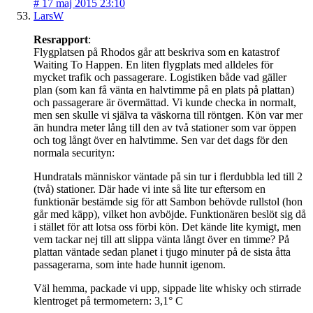
#
17 maj 2015 23:10
LarsW
Resrapport
:
Flygplatsen på Rhodos går att beskriva som en katastrof
Waiting To Happen. En liten flygplats med alldeles för
mycket trafik och passagerare. Logistiken både vad gäller
plan (som kan få vänta en halvtimme på en plats på plattan)
och passagerare är övermättad. Vi kunde checka in normalt,
men sen skulle vi själva ta väskorna till röntgen. Kön var mer
än hundra meter lång till den av två stationer som var öppen
och tog långt över en halvtimme. Sen var det dags för den
normala securityn:
Hundratals människor väntade på sin tur i flerdubbla led till 2
(två) stationer. Där hade vi inte så lite tur eftersom en
funktionär bestämde sig för att Sambon behövde rullstol (hon
går med käpp), vilket hon avböjde. Funktionären beslöt sig då
i stället för att lotsa oss förbi kön. Det kände lite kymigt, men
vem tackar nej till att slippa vänta långt över en timme? På
plattan väntade sedan planet i tjugo minuter på de sista åtta
passagerarna, som inte hade hunnit igenom.
Väl hemma, packade vi upp, sippade lite whisky och stirrade
klentroget på termometern: 3,1° C