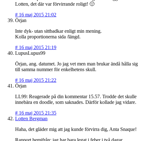
Lotten, det där var förvirrande roligt! 🙂
#
16 maj 2015 21:02
Örjan
Inte dyk- utan sittbadkar enligt min mening.
Kolla proportionerna sida /längd.
#
16 maj 2015 21:19
LupusLupus99
Örjan, ang. datumet. Jo jag vet men man brukar ändå hålla sig
till samma nummer för enkelhetens skull.
#
16 maj 2015 21:22
Örjan
LL99: Reagerade på din kommentar 15.57. Trodde det skulle
innebära en doodle, som saknades. Därför kollade jag vidare.
#
16 maj 2015 21:35
Lotten Bergman
Haha, det gläder mig att jag kunde förvirra dig, Anta Snaque!
Rapport hemifrån: jag har bara legat i feber i två dagar.