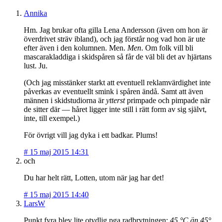
Annika
Hm. Jag brukar ofta gilla Lena Andersson (även om hon är
överdrivet sträv ibland), och jag förstår nog vad hon är ute
efter även i den kolumnen. Men.
Men
. Om folk vill bli
mascarakladdiga i skidspåren så får de väl bli det av hjärtans
lust. Ju.
(Och jag misstänker starkt att eventuell reklamvärdighet inte
påverkas av eventuellt smink i spåren ändå. Samt att även
männen i skidstudiorna är
ytterst
primpade och pimpade när
de sitter där — håret ligger inte still i rätt form av sig självt,
inte, till exempel.)
För övrigt vill jag dyka i ett badkar. Plums!
#
15 maj 2015 14:31
och
Du har helt rätt, Lotten, utom när jag har det!
#
15 maj 2015 14:40
LarsW
Punkt fyra blev lite otydlig pga radbrytningen:
45 °C än 45°