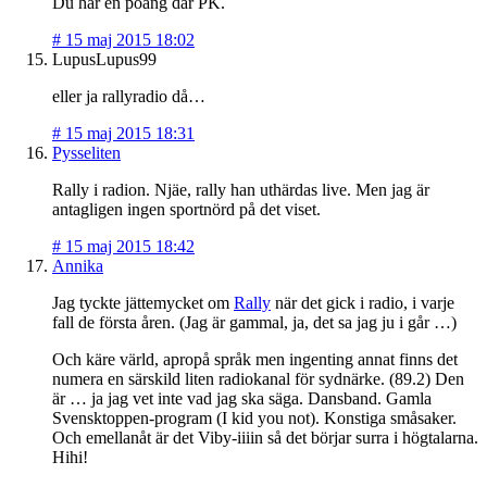
Du har en poäng där PK.
#
15 maj 2015 18:02
LupusLupus99
eller ja rallyradio då…
#
15 maj 2015 18:31
Pysseliten
Rally i radion. Njäe, rally han uthärdas live. Men jag är
antagligen ingen sportnörd på det viset.
#
15 maj 2015 18:42
Annika
Jag tyckte jättemycket om
Rally
när det gick i radio, i varje
fall de första åren. (Jag är gammal, ja, det sa jag ju i går …)
Och käre värld, apropå språk men ingenting annat finns det
numera en särskild liten radiokanal för sydnärke. (89.2) Den
är … ja jag vet inte vad jag ska säga. Dansband. Gamla
Svensktoppen-program (I kid you not). Konstiga småsaker.
Och emellanåt är det Viby-iiiin så det börjar surra i högtalarna.
Hihi!