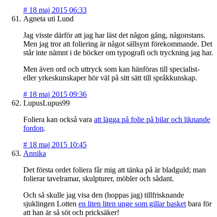
#
18 maj 2015 06:33
Agneta uti Lund
Jag visste därför att jag har läst det någon gång, någonstans.
Men jag tror att foliering är något sällsynt förekommande. Det
står inte nämnt i de böcker om typografi och tryckning jag har.
Men även ord och uttryck som kan hänföras till specialist-
eller yrkeskunskaper hör väl på sitt sätt till språkkunskap.
#
18 maj 2015 09:36
LupusLupus99
Foliera kan också vara
att lägga på folie på bilar och liknande
fordon
.
#
18 maj 2015 10:45
Annika
Det första ordet foliera får mig att tänka på är bladguld; man
folierar tavelramar, skulpturer, möbler och sådant.
Och så skulle jag visa den (hoppas jag) tillfrisknande
sjuklingen Lotten
en liten liten unge som gillar basket
bara för
att han är så söt och pricksäker!