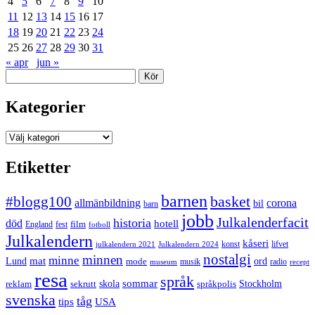
4
5
6
7
8
9
10
11
12
13
14
15
16
17
18
19
20
21
22
23
24
25
26
27
28
29
30
31
« apr
jun »
Sök
Kategorier
Kategorier
Etiketter
barnen
#blogg100
basket
allmänbildning
corona
bil
barn
jobb
Julkalenderfacit
historia
död
hotell
England
fest
film
fotboll
Julkalendern
kåseri
julkalendern 2021
Julkalendern 2024
konst
lifvet
nostalgi
minnen
minne
mat
Lund
mode
ord
musik
radio
museum
recept
resa
språk
sommar
reklam
sekrutt
skola
språkpolis
Stockholm
svenska
tåg
USA
tips