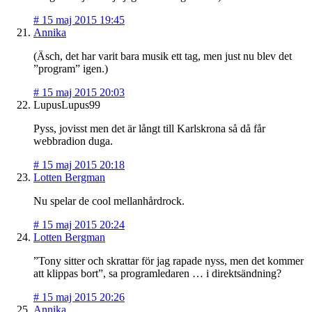
#
15 maj 2015 19:45
Annika
(Äsch, det har varit bara musik ett tag, men just nu blev det
”program” igen.)
#
15 maj 2015 20:03
LupusLupus99
Pyss, jovisst men det är långt till Karlskrona så då får
webbradion duga.
#
15 maj 2015 20:18
Lotten Bergman
Nu spelar de cool mellanhårdrock.
#
15 maj 2015 20:24
Lotten Bergman
”Tony sitter och skrattar för jag rapade nyss, men det kommer
att klippas bort”, sa programledaren … i direktsändning?
#
15 maj 2015 20:26
Annika