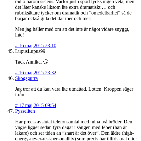
radio härom sistens. Varför just i sport tycks ingen veta, men
det låter kanske liksom lite extra dramatiskt … och
rubriksättare tycker om dramatik och ”omedelbarhet” så de
börjar också gilla det där mer och mer!
Men jag håller med om att det inte är något vidare snyggt,
inte!
#
16 maj 2015 23:10
LupusLupus99
Tack Annika. 🙂
#
16 maj 2015 23:32
Skogsgurra
Jag tror att du kan vara lite utmattad, Lotten. Kroppen säger
ifrån.
#
17 maj 2015 09:54
Pysseliten
Har precis avslutat telefonsamtal med mina två bröder. Den
yngre ligger sedan fyra dagar i sängen med feber (han är
läkare) och ser tiden an ”snart är det över”. Den äldre (high-
energy-never-rest-personallity) som precis har tillfrisknat efter