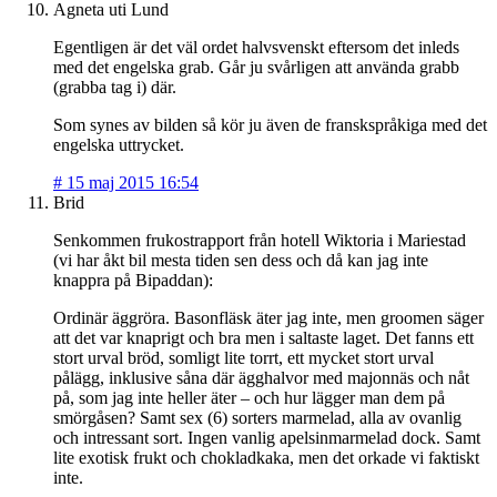
Agneta uti Lund
Egentligen är det väl ordet halvsvenskt eftersom det inleds
med det engelska grab. Går ju svårligen att använda grabb
(grabba tag i) där.
Som synes av bilden så kör ju även de franskspråkiga med det
engelska uttrycket.
#
15 maj 2015 16:54
Brid
Senkommen frukostrapport från hotell Wiktoria i Mariestad
(vi har åkt bil mesta tiden sen dess och då kan jag inte
knappra på Bipaddan):
Ordinär äggröra. Basonfläsk äter jag inte, men groomen säger
att det var knaprigt och bra men i saltaste laget. Det fanns ett
stort urval bröd, somligt lite torrt, ett mycket stort urval
pålägg, inklusive såna där ägghalvor med majonnäs och nåt
på, som jag inte heller äter – och hur lägger man dem på
smörgåsen? Samt sex (6) sorters marmelad, alla av ovanlig
och intressant sort. Ingen vanlig apelsinmarmelad dock. Samt
lite exotisk frukt och chokladkaka, men det orkade vi faktiskt
inte.