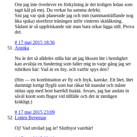
Om jag inte överlever en förkylning är det troligen ledan som
tagit kål på mej. Du verkar ha samma defekt.
Sist jag var sjuk planerade jag och min (sammanträffande nog
lika sjuka) storebror träningen inför vinterns skidåkning.
Sådant är så uppfriskande när man bara orkar ligga still. Prova
det.
#
17 maj 2015 18:36
Annika
Nu är det så alldeles stilla här att jag liksom lite i hemlighet
kan avslöja en fundering som faller mig in varje gång jag ser
rubriken här: Vad är en fny, och varför spys den?
(Hm — en kombination av fly och fnyk, kanske. Ett litet, litet
dammigt lortigt flygfä som har råkat bli inandat och måste
stötas upp med host harrrkll huäää. Jovars, jag har andats in
såväl knott som flugor vid tillfälle och det är tämligen
kräkligt.)
#
17 maj 2015 23:09
Lotten Bergman
Oj! Vad utvilad jag är! Slutfnyst varehär!