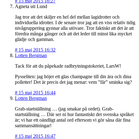
#
15 maj 2015 16:27
Agneta uti Lund
Jag tror att det skiljer en hel del mellan lagidrotter och
individuella idrotter. I de senare tror jag att en viss relativ tidig
nivågruppering gynnar alla utövare. Tror faktiskt att det är att
föredra många gånger och att det leder till minst lika mycket
glädje och gamman.
#
15 maj 2015 16:32
Lotten Bergman
Tack för att du påpekade radbrytningstokeriet, LarsW!
Pysseliten: jag höjer ett glas champagne till din ära och dina
polletter! Det är precis det jag menar: vem ”får” sminka sig?
#
15 maj 2015 16:44
Lotten Bergman
Grab-startställning … (jag smakar på ordet). Grab-
startställning … Där ser ni hur fantastiskt det svenska språket
är; vi har ett oändligt antal ord eftersom vi gör såna där fina
sammansättningar!
#
15 maj 2015 16:47