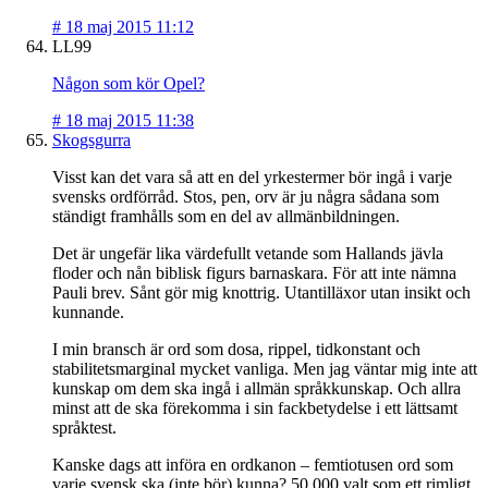
#
18 maj 2015 11:12
LL99
Någon som kör Opel?
#
18 maj 2015 11:38
Skogsgurra
Visst kan det vara så att en del yrkestermer bör ingå i varje
svensks ordförråd. Stos, pen, orv är ju några sådana som
ständigt framhålls som en del av allmänbildningen.
Det är ungefär lika värdefullt vetande som Hallands jävla
floder och nån biblisk figurs barnaskara. För att inte nämna
Pauli brev. Sånt gör mig knottrig. Utantilläxor utan insikt och
kunnande.
I min bransch är ord som dosa, rippel, tidkonstant och
stabilitetsmarginal mycket vanliga. Men jag väntar mig inte att
kunskap om dem ska ingå i allmän språkkunskap. Och allra
minst att de ska förekomma i sin fackbetydelse i ett lättsamt
språktest.
Kanske dags att införa en ordkanon – femtiotusen ord som
varje svensk ska (inte bör) kunna? 50 000 valt som ett rimligt