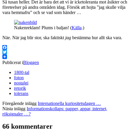
Så tusan heller. Det är bara det att vi är icketoleranta mot åsikter och
företeelser på andra områden idag. Försök att hojta ”jag skulle vilja
vara hemmafru” och se vad som händer …
Nakenreklam! Plums i baljan! (
Källa
.)
Näe. När jag blir stor, ska faktiskt
jag
bestämma hur allt ska vara.
Facebook
Twitter
Publicerat i
Bloggen
1800-tal
foton
nostalgi
retorik
tolerans
Föregående inlägg
Internationella kuriositetsdagen …
Nästa inlägg
Informationskollaps: papper, appar, internet,
röksignaler …?
66 kommentarer