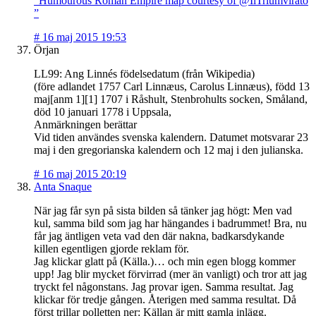
”Humourous Roman Empire map courtesy of @IlTriumvirato
”
#
16 maj 2015 19:53
Örjan
LL99: Ang Linnés födelsedatum (från Wikipedia)
(före adlandet 1757 Carl Linnæus, Carolus Linnæus), född 13
maj[anm 1][1] 1707 i Råshult, Stenbrohults socken, Småland,
död 10 januari 1778 i Uppsala,
Anmärkningen berättar
Vid tiden användes svenska kalendern. Datumet motsvarar 23
maj i den gregorianska kalendern och 12 maj i den julianska.
#
16 maj 2015 20:19
Anta Snaque
När jag får syn på sista bilden så tänker jag högt: Men vad
kul, samma bild som jag har hängandes i badrummet! Bra, nu
får jag äntligen veta vad den där nakna, badkarsdykande
killen egentligen gjorde reklam för.
Jag klickar glatt på (Källa.)… och min egen blogg kommer
upp! Jag blir mycket förvirrad (mer än vanligt) och tror att jag
tryckt fel någonstans. Jag provar igen. Samma resultat. Jag
klickar för tredje gången. Återigen med samma resultat. Då
först trillar polletten ner: Källan är mitt gamla inlägg.